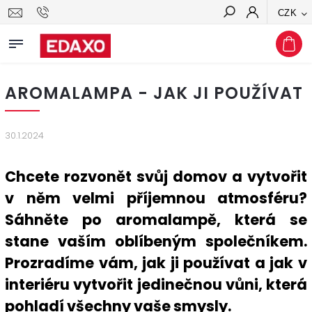
CZK
Hledat
AROMALAMPA - JAK JI POUŽÍVAT
30.1.2024
Chcete rozvonět svůj domov a vytvořit
v něm velmi příjemnou atmosféru?
Sáhněte po aromalampě, která se
stane vaším oblíbeným společníkem.
Prozradíme vám, jak ji používat a jak v
interiéru vytvořit jedinečnou vůni, která
pohladí všechny vaše smysly.