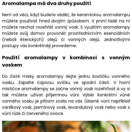
Aromalampa má dva druhy použití
Není od věci, když budete vědět, že keramickou aromalampu
můžete používat hned dvojím způsobem. V první řadě na ní
můžete nechat rozehřát vonný vosk. S využitím aromalampy
můžete svůj domov provonět prostřednictvím esenciálních
(neboli éterických) olejů či vonných olejů. Jednotlivými
postupy vás konkrétněji provedeme.
Použití aromalampy v kombinaci s vonným
voskem
Do čisté misky aromalampy dejte jednu kostičku vonného
vosku. Zapalte čajovou svíčku ve spodní části. V horní
mističce aromalampy se začne vonný vosk rozehřívat a vy si
tak můžete užívat příjemnou vůni. Výběr konkrétní vůně
vonného vosku je přitom zcela na vás. Úžasně voní například
vanilkový vosk, jasmínový vosk, levandulový vosk nebo vosk s
vůní růže či červeného ovoce.