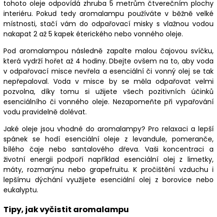
tohoto oleje odpovídá zhruba 5 metrům čtverečním plochy
interiéru. Pokud tedy aromalampu používáte v běžně velké
místnosti, stačí vám do odpařovací misky s vlažnou vodou
nakapat 2 až 5 kapek éterického nebo vonného oleje.
Pod aromalampou následně zapalte malou čajovou svíčku,
která vydrží hořet až 4 hodiny. Dbejte ovšem na to, aby voda
v odpařovací misce nevřela a esenciální či vonný olej se tak
nepřepaloval. Voda v misce by se měla odpařovat velmi
pozvolna, díky tomu si užijete všech pozitivních účinků
esenciálního či vonného oleje. Nezapomeňte při vypařování
vodu pravidelně dolévat.
Jaké oleje jsou vhodné do aromalampy? Pro relaxaci a lepší
spánek se hodí esenciální oleje z levandule, pomeranče,
bílého čaje nebo santalového dřeva. Vaši koncentraci a
životní energii podpoří například esenciální olej z limetky,
máty, rozmarýnu nebo grapefruitu. K pročištění vzduchu i
lepšímu dýchání využijete esenciální olej z borovice nebo
eukalyptu.
Tipy, jak vyčistit aromalampu