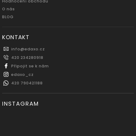
Hodnocení obchodu
O nás
BLOG
KONTAKT
info
@
edaxo.cz
420 234280918
Připojit se k nám
edaxo_cz
420 790421188
INSTAGRAM