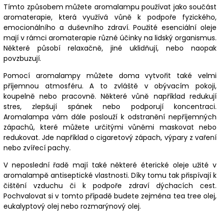
Tímto způsobem můžete aromalampu používat jako součást
aromaterapie, která využívá vůně k podpoře fyzického,
emocionálního a duševního zdraví. Použité esenciální oleje
mají v rámci aromaterapie různé účinky na lidský organismus.
Některé působí relaxačně, jiné uklidňují, nebo naopak
povzbuzují.
Pomocí aromalampy můžete doma vytvořit také velmi
příjemnou atmosféru. A to zvláště v obývacím pokoji,
koupelně nebo pracovně. Některé vůně například redukují
stres, zlepšují spánek nebo podporují koncentraci.
Aromalampa vám dále poslouží k odstranění nepříjemných
zápachů, které můžete určitými vůněmi maskovat nebo
redukovat. Jde například o cigaretový zápach, výpary z vaření
nebo zvířecí pachy.
V neposlední řadě mají také některé éterické oleje užité v
aromalampě antiseptické vlastnosti. Díky tomu tak přispívají k
čištění vzduchu či k podpoře zdraví dýchacích cest.
Pochvalovat si v tomto případě budete zejména tea tree olej,
eukalyptový olej nebo rozmarýnový olej.