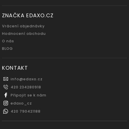
ZNAČKA EDAXO.CZ
Vrácení objednávky
Hodnocení obchodu
O nás
BLOG
KONTAKT
info
@
edaxo.cz
420 234280918
Připojit se k nám
edaxo_cz
420 790421188