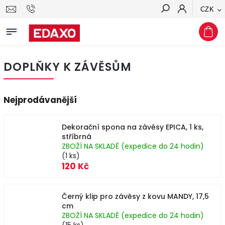
CZK
Hledat
DOPLŇKY K ZÁVĚSŮM
Nejprodávanější
Dekorační spona na závěsy EPICA, 1 ks,
stříbrná
ZBOŽÍ NA SKLADĚ (expedice do 24 hodin)
(1 ks)
120 Kč
Černý klip pro závěsy z kovu MANDY, 17,5
cm
ZBOŽÍ NA SKLADĚ (expedice do 24 hodin)