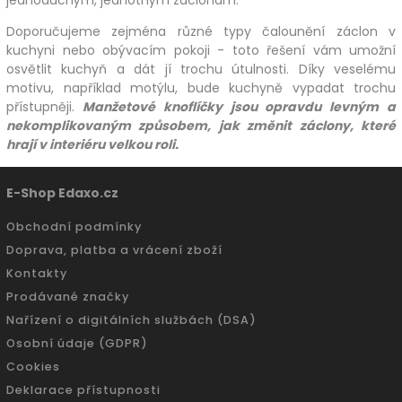
Doporučujeme zejména různé typy čalounění záclon v
kuchyni nebo obývacím pokoji - toto řešení vám umožní
osvětlit kuchyň a dát jí trochu útulnosti. Díky veselému
motivu, například motýlu, bude kuchyně vypadat trochu
přístupněji.
Manžetové knoflíčky jsou opravdu levným a
nekomplikovaným způsobem, jak změnit záclony, které
hrají v interiéru velkou roli.
E-Shop Edaxo.cz
Obchodní podmínky
Doprava, platba a vrácení zboží
Kontakty
Prodávané značky
Nařízení o digitálních službách (DSA)
Osobní údaje (GDPR)
Cookies
Deklarace přístupnosti