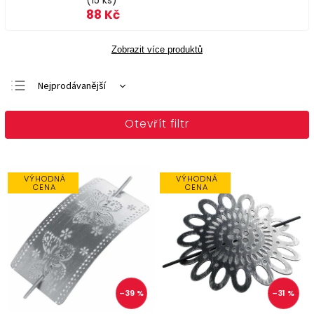
(15 ks)
88 Kč
Zobrazit více produktů
Nejprodávanější
Doporučujeme
Otevřít filtr
Nejlevnější
Nejdražší
Abecedně
VÝHODNÁ
VÝHODNÁ
CENA
CENA
–39 %
–31 %