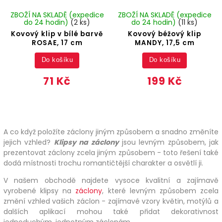
ZBOŽÍ NA SKLADĚ (expedice
ZBOŽÍ NA SKLADĚ (expedice
do 24 hodin)
(2 ks)
do 24 hodin)
(11 ks)
Kovový klip v bílé barvě
Kovový béžový klip
ROSAE, 17 cm
MANDY, 17,5 cm
Do košíku
Do košíku
71 Kč
199 Kč
A co když položíte záclony jiným způsobem a snadno změníte
jejich vzhled?
Klipsy na záclony
jsou levným způsobem, jak
prezentovat záclony zcela jiným způsobem - toto řešení také
dodá místnosti trochu romantičtější charakter a osvětlí ji.
V našem obchodě najdete vysoce kvalitní a zajímavě
vyrobené klipsy na
záclony
, které levným způsobem zcela
změní vzhled vašich záclon - zajímavé vzory květin, motýlů a
dalších aplikací mohou také přidat dekorativnost
jednoduchým, jednotným záclonám.