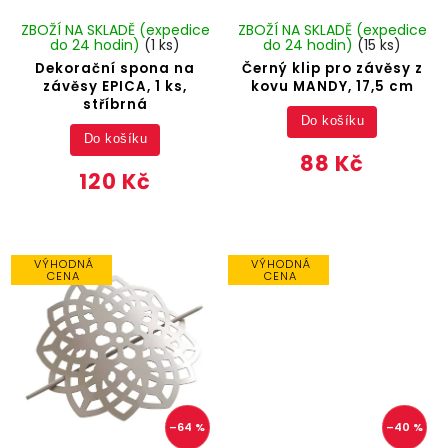
ZBOŽÍ NA SKLADĚ (expedice
ZBOŽÍ NA SKLADĚ (expedice
do 24 hodin)
(1 ks)
do 24 hodin)
(15 ks)
Dekorační spona na
Černý klip pro závěsy z
závěsy EPICA, 1 ks,
kovu MANDY, 17,5 cm
stříbrná
Do košíku
Do košíku
88 Kč
120 Kč
VÝHODNÁ
VÝHODNÁ
CENA
CENA
–64 %
–40 %