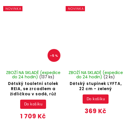
NOVINKA
NOVINKA
–5 %
ZBOŽÍ NA SKLADĚ (expedice
ZBOŽÍ NA SKLADĚ (expedice
do 24 hodin)
(137 ks)
do 24 hodin)
(2 ks)
Dětský toaletní stolek
Dětský stupínek LYFTA,
REIA, se zrcadlem a
22 cm - zelený
židličkou v sadě, růž
Do košíku
Do košíku
369 Kč
1 709 Kč