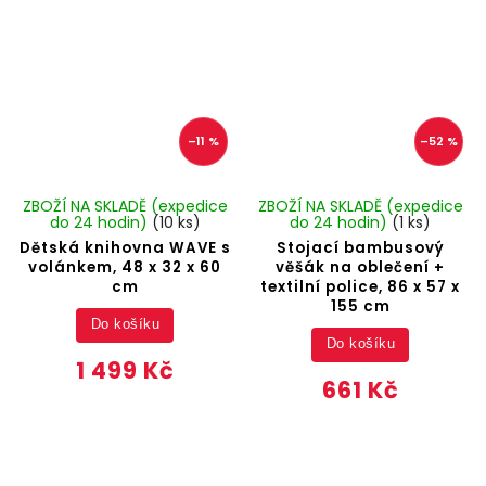
–11 %
–52 %
ZBOŽÍ NA SKLADĚ (expedice
ZBOŽÍ NA SKLADĚ (expedice
do 24 hodin)
(10 ks)
do 24 hodin)
(1 ks)
Dětská knihovna WAVE s
Stojací bambusový
volánkem, 48 x 32 x 60
věšák na oblečení +
cm
textilní police, 86 x 57 x
155 cm
Do košíku
Do košíku
1 499 Kč
661 Kč