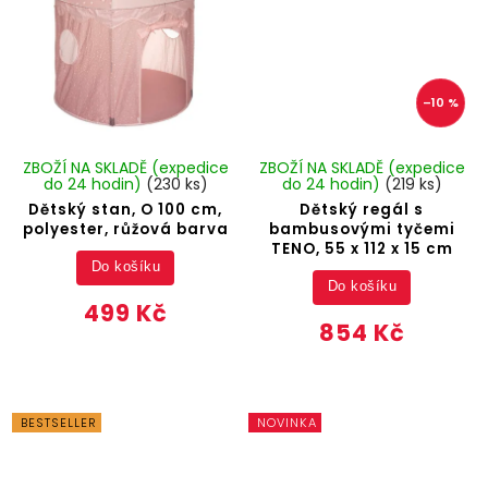
–10 %
ZBOŽÍ NA SKLADĚ (expedice
ZBOŽÍ NA SKLADĚ (expedice
do 24 hodin)
(230 ks)
do 24 hodin)
(219 ks)
Dětský stan, O 100 cm,
Dětský regál s
polyester, růžová barva
bambusovými tyčemi
TENO, 55 x 112 x 15 cm
Do košíku
Do košíku
499 Kč
854 Kč
BESTSELLER
NOVINKA