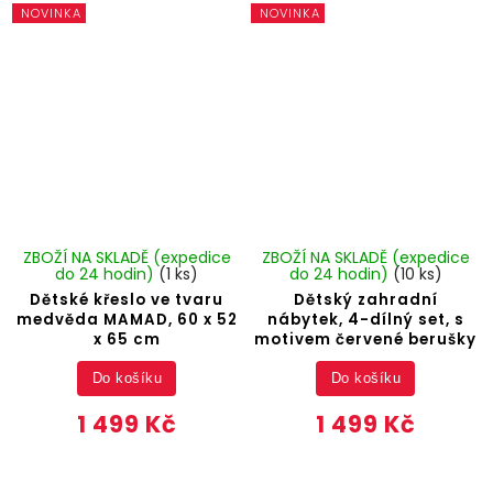
NOVINKA
NOVINKA
ZBOŽÍ NA SKLADĚ (expedice
ZBOŽÍ NA SKLADĚ (expedice
do 24 hodin)
(1 ks)
do 24 hodin)
(10 ks)
Dětské křeslo ve tvaru
Dětský zahradní
medvěda MAMAD, 60 x 52
nábytek, 4-dílný set, s
x 65 cm
motivem červené berušky
Do košíku
Do košíku
1 499 Kč
1 499 Kč