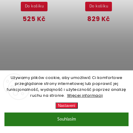
Do košíku
Do košíku
525 Kč
829 Kč
Używamy plików cookie, aby umożliwić Ci komfortowe
przeglądanie strony internetowej lub poprawić jej
funkcjonalność, wydajność i użyteczność poprzez analizę
ruchu na stronie.
Więcej informacji
Nastavení
ZBOŽÍ NA SKLADĚ (expedice
ZBOŽÍ NA SKLADĚ (expedice
do 24 hodin)
(35 ks)
do 24 hodin)
(20 ks)
Souhlasím
Dětský puf plyšové
Regál na knihy s
zvířátko, THEO, 45 cm,
úložnými boxy na hračky
medvídek
- vesmirná mise, 35 x 35