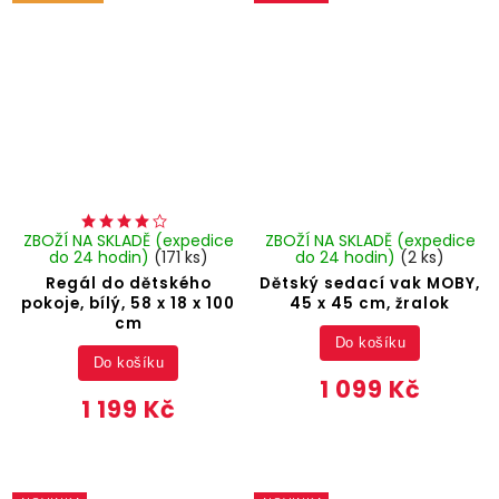
ZBOŽÍ NA SKLADĚ (expedice
ZBOŽÍ NA SKLADĚ (expedice
do 24 hodin)
(171 ks)
do 24 hodin)
(2 ks)
Regál do dětského
Dětský sedací vak MOBY,
pokoje, bílý, 58 x 18 x 100
45 x 45 cm, žralok
cm
Do košíku
Do košíku
1 099 Kč
1 199 Kč