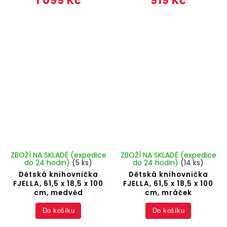
1 099 Kč
919 Kč
ZBOŽÍ NA SKLADĚ (expedice
ZBOŽÍ NA SKLADĚ (expedice
do 24 hodin)
(5 ks)
do 24 hodin)
(14 ks)
Dětská knihovnička
Dětská knihovnička
FJELLA, 61,5 x 18,5 x 100
FJELLA, 61,5 x 18,5 x 100
cm, medvěd
cm, mráček
Do košíku
Do košíku