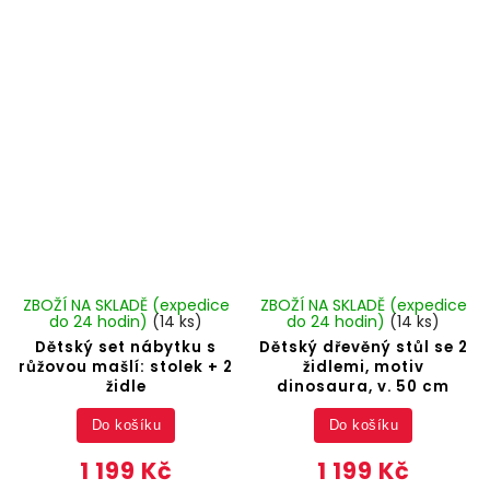
ZBOŽÍ NA SKLADĚ (expedice
ZBOŽÍ NA SKLADĚ (expedice
do 24 hodin)
(14 ks)
do 24 hodin)
(14 ks)
Dětský set nábytku s
Dětský dřevěný stůl se 2
růžovou mašlí: stolek + 2
židlemi, motiv
židle
dinosaura, v. 50 cm
Do košíku
Do košíku
1 199 Kč
1 199 Kč