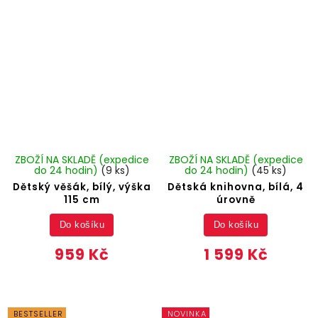
ZBOŽÍ NA SKLADĚ (expedice
ZBOŽÍ NA SKLADĚ (expedice
do 24 hodin)
(9 ks)
do 24 hodin)
(45 ks)
Dětský věšák, bílý, výška
Dětská knihovna, bílá, 4
115 cm
úrovně
Do košíku
Do košíku
959 Kč
1 599 Kč
BESTSELLER
NOVINKA