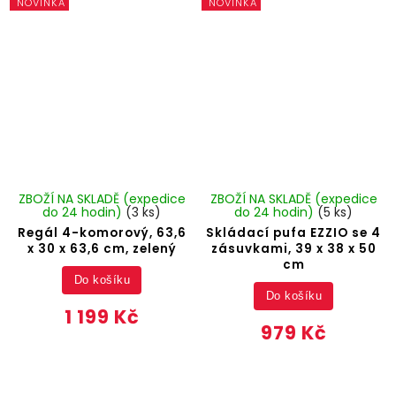
NOVINKA
NOVINKA
ZBOŽÍ NA SKLADĚ (expedice
ZBOŽÍ NA SKLADĚ (expedice
do 24 hodin)
(3 ks)
do 24 hodin)
(5 ks)
Regál 4-komorový, 63,6
Skládací pufa EZZIO se 4
x 30 x 63,6 cm, zelený
zásuvkami, 39 x 38 x 50
cm
Do košíku
Do košíku
1 199 Kč
979 Kč