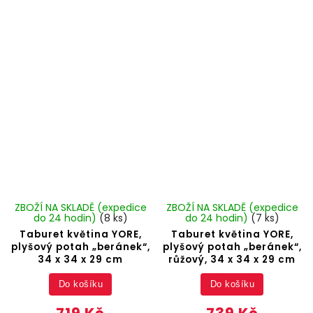
ZBOŽÍ NA SKLADĚ (expedice
ZBOŽÍ NA SKLADĚ (expedice
do 24 hodin)
(8 ks)
do 24 hodin)
(7 ks)
Taburet květina YORE,
Taburet květina YORE,
plyšový potah „beránek“,
plyšový potah „beránek“,
34 x 34 x 29 cm
růžový, 34 x 34 x 29 cm
Do košíku
Do košíku