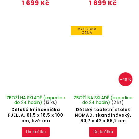
1 699 Kč
1 699 Kč
VÝHODNÁ
CENA
–40 %
ZBOŽÍ NA SKLADĚ (expedice
ZBOŽÍ NA SKLADĚ (expedice
do 24 hodin)
(13 ks)
do 24 hodin)
(2 ks)
Dětská knihovnička
Dětský toaletní stolek
FJELLA, 61,5 x 18,5 x 100
NOMAD, skandinávský,
cm, květina
60,7 x 42 x 89,2 cm
Do košíku
Do košíku