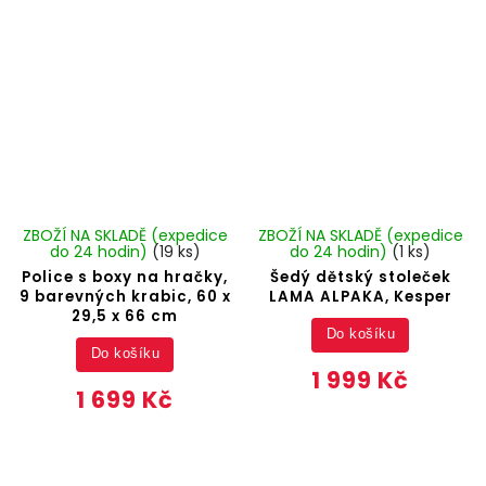
ZBOŽÍ NA SKLADĚ (expedice
ZBOŽÍ NA SKLADĚ (expedice
do 24 hodin)
(19 ks)
do 24 hodin)
(1 ks)
Police s boxy na hračky,
Šedý dětský stoleček
9 barevných krabic, 60 x
LAMA ALPAKA, Kesper
29,5 x 66 cm
Do košíku
Do košíku
1 999 Kč
1 699 Kč