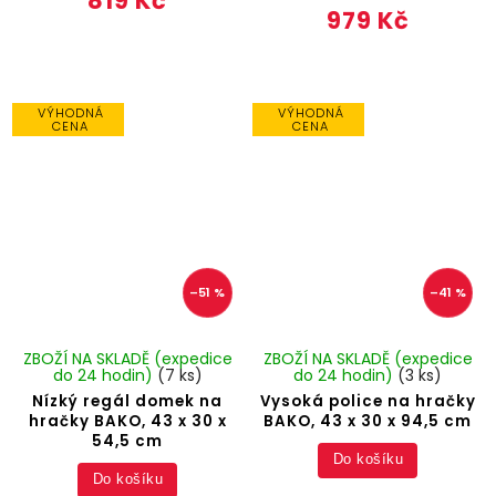
819 Kč
979 Kč
VÝHODNÁ
VÝHODNÁ
CENA
CENA
–51 %
–41 %
ZBOŽÍ NA SKLADĚ (expedice
ZBOŽÍ NA SKLADĚ (expedice
do 24 hodin)
(7 ks)
do 24 hodin)
(3 ks)
Nízký regál domek na
Vysoká police na hračky
hračky BAKO, 43 x 30 x
BAKO, 43 x 30 x 94,5 cm
54,5 cm
Do košíku
Do košíku