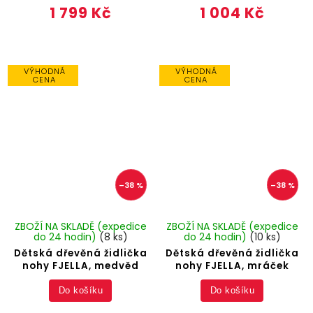
1 799 Kč
1 004 Kč
VÝHODNÁ
VÝHODNÁ
CENA
CENA
–38 %
–38 %
ZBOŽÍ NA SKLADĚ (expedice
ZBOŽÍ NA SKLADĚ (expedice
do 24 hodin)
(8 ks)
do 24 hodin)
(10 ks)
Dětská dřevěná židlička
Dětská dřevěná židlička
nohy FJELLA, medvěd
nohy FJELLA, mráček
Do košíku
Do košíku