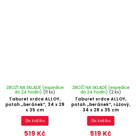
ZBOŽÍ NA SKLADĚ (expedice
ZBOŽÍ NA SKLADĚ (expedice
do 24 hodin)
(11 ks)
do 24 hodin)
(2 ks)
Taburet srdce ALLOY,
Taburet srdce ALLOY,
potah „beránek“, 34 x 28
potah „beránek“, růžový,
x 35 cm
34 x 28 x 35 cm
Do košíku
Do košíku
519 Kč
519 Kč