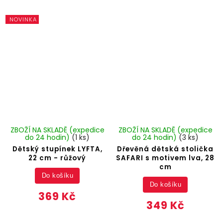
NOVINKA
ZBOŽÍ NA SKLADĚ (expedice
ZBOŽÍ NA SKLADĚ (expedice
do 24 hodin)
(1 ks)
do 24 hodin)
(3 ks)
Dětský stupínek LYFTA,
Dřevěná dětská stolička
22 cm - růžový
SAFARI s motivem lva, 28
cm
Do košíku
Do košíku
369 Kč
349 Kč