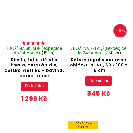
–10 %
ZBOŽÍ NA SKLADĚ (expedice
ZBOŽÍ NA SKLADĚ (expedice
do 24 hodin)
(18 ks)
do 24 hodin)
(358 ks)
Křeslo, židle, dětská
Dětský regál s motivem
křesla, dětská židle,
obláčku NUVU, 60 x 100 x
dětská křesílka - bavlna,
18 cm
barva taupe
Do košíku
Do košíku
845 Kč
1 299 Kč
VÝHODNÁ
CENA