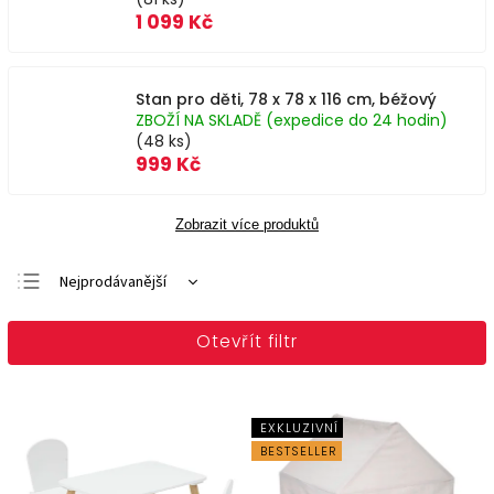
1 099 Kč
Stan pro děti, 78 x 78 x 116 cm, béžový
ZBOŽÍ NA SKLADĚ (expedice do 24 hodin)
(48 ks)
999 Kč
Zobrazit více produktů
Nejprodávanější
Doporučujeme
Otevřít filtr
Nejlevnější
Nejdražší
Abecedně
EXKLUZIVNÍ
BESTSELLER