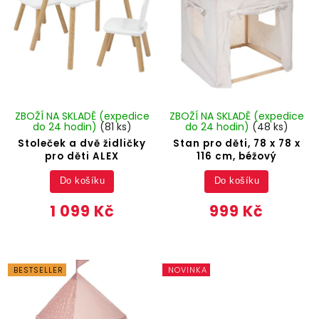
ZBOŽÍ NA SKLADĚ (expedice
ZBOŽÍ NA SKLADĚ (expedice
do 24 hodin)
(81 ks)
do 24 hodin)
(48 ks)
Stoleček a dvě židličky
Stan pro děti, 78 x 78 x
pro děti ALEX
116 cm, béžový
Do košíku
Do košíku
1 099 Kč
999 Kč
BESTSELLER
NOVINKA