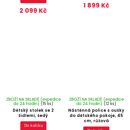
1 899 Kč
2 099 Kč
ZBOŽÍ NA SKLADĚ (expedice
ZBOŽÍ NA SKLADĚ (expedice
do 24 hodin)
(15 ks)
do 24 hodin)
(12 ks)
Dětský stolek se 2
Nástěnná police s oušky
židlemi, šedý
do dětského pokoje, 45
cm, růžová
Do košíku