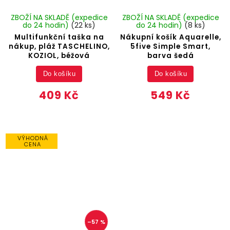
ZBOŽÍ NA SKLADĚ (expedice
ZBOŽÍ NA SKLADĚ (expedice
do 24 hodin)
(22 ks)
do 24 hodin)
(8 ks)
Multifunkční taška na
Nákupní košík Aquarelle,
nákup, pláž TASCHELINO,
5five Simple Smart,
KOZIOL, béžová
barva šedá
Do košíku
Do košíku
409 Kč
549 Kč
VÝHODNÁ
CENA
–57 %