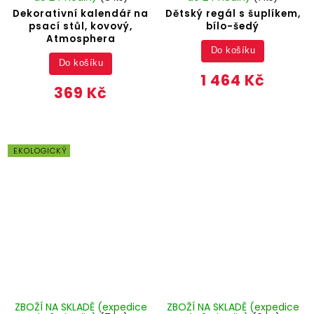
Dekorativní kalendář na
Dětský regál s šuplíkem,
psací stůl, kovový,
bílo-šedý
Atmosphera
Do košíku
Do košíku
1 464 Kč
369 Kč
EKOLOGICKÝ
ZBOŽÍ NA SKLADĚ (expedice
ZBOŽÍ NA SKLADĚ (expedice