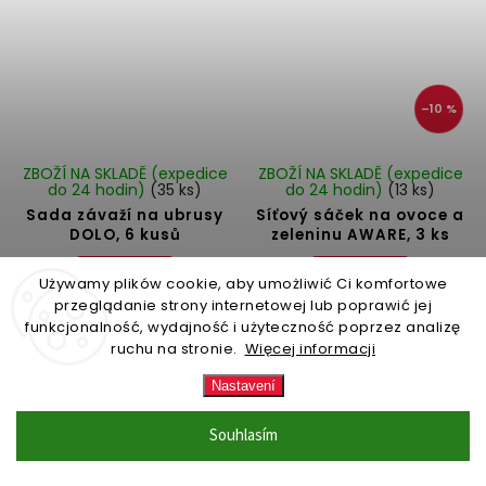
–10 %
ZBOŽÍ NA SKLADĚ (expedice
ZBOŽÍ NA SKLADĚ (expedice
do 24 hodin)
(35 ks)
do 24 hodin)
(13 ks)
Sada závaží na ubrusy
Síťový sáček na ovoce a
DOLO, 6 kusů
zeleninu AWARE, 3 ks
Do košíku
Do košíku
Używamy plików cookie, aby umożliwić Ci komfortowe
przeglądanie strony internetowej lub poprawić jej
199 Kč
251 Kč
funkcjonalność, wydajność i użyteczność poprzez analizę
ruchu na stronie.
Więcej informacji
Nastavení
VÝHODNÁ
NOVINKA
CENA
Souhlasím
EKOLOGICKÝ
EXKLUZIVNÍ