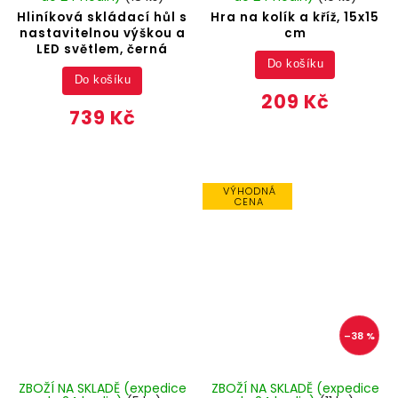
Hliníková skládací hůl s
Hra na kolík a kříž, 15x15
nastavitelnou výškou a
cm
LED světlem, černá
Do košíku
Do košíku
209 Kč
739 Kč
VÝHODNÁ
CENA
–38 %
ZBOŽÍ NA SKLADĚ (expedice
ZBOŽÍ NA SKLADĚ (expedice