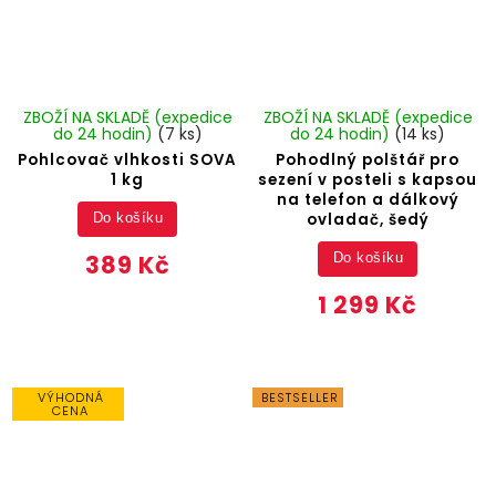
ZBOŽÍ NA SKLADĚ (expedice
ZBOŽÍ NA SKLADĚ (expedice
do 24 hodin)
(7 ks)
do 24 hodin)
(14 ks)
Pohlcovač vlhkosti SOVA
Pohodlný polštář pro
1 kg
sezení v posteli s kapsou
na telefon a dálkový
ovladač, šedý
Do košíku
389 Kč
Do košíku
1 299 Kč
VÝHODNÁ
BESTSELLER
CENA