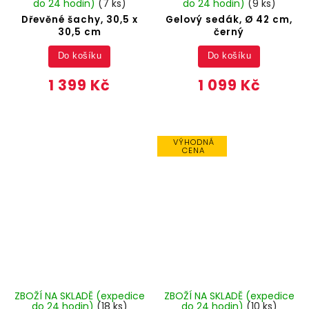
do 24 hodin)
(7 ks)
do 24 hodin)
(9 ks)
Dřevěné šachy, 30,5 x
Gelový sedák, Ø 42 cm,
30,5 cm
černý
Do košíku
Do košíku
1 399 Kč
1 099 Kč
VÝHODNÁ
CENA
ZBOŽÍ NA SKLADĚ (expedice
ZBOŽÍ NA SKLADĚ (expedice
do 24 hodin)
(18 ks)
do 24 hodin)
(10 ks)