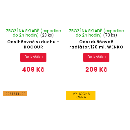
ZBOŽÍ NA SKLADĚ (expedice
ZBOŽÍ NA SKLADĚ (expedice
do 24 hodin)
(23 ks)
do 24 hodin)
(73 ks)
Odvlhčovač vzduchu -
Odvzdušňovač
KOCOUR
radiátor,120 ml, WENKO
Do košíku
Do košíku
409 Kč
209 Kč
BESTSELLER
VÝHODNÁ
CENA