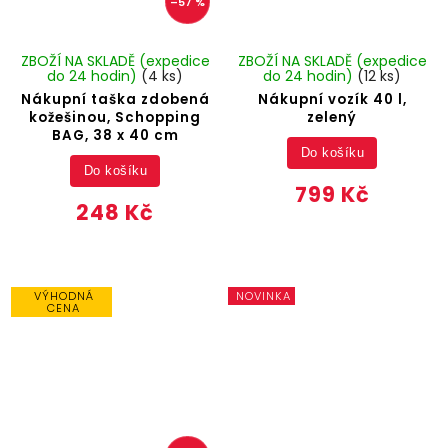
–57 %
ZBOŽÍ NA SKLADĚ (expedice
ZBOŽÍ NA SKLADĚ (expedice
do 24 hodin)
(4 ks)
do 24 hodin)
(12 ks)
Nákupní taška zdobená
Nákupní vozík 40 l,
kožešinou, Schopping
zelený
BAG, 38 x 40 cm
Do košíku
Do košíku
799 Kč
248 Kč
VÝHODNÁ
NOVINKA
CENA