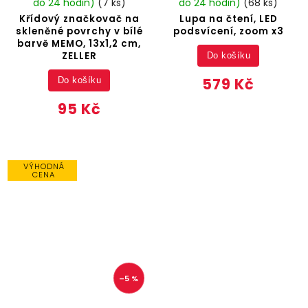
do 24 hodin)
(7 ks)
do 24 hodin)
(68 ks)
Křídový značkovač na
Lupa na čtení, LED
skleněné povrchy v bílé
podsvícení, zoom x3
barvě MEMO, 13x1,2 cm,
ZELLER
Do košíku
579 Kč
Do košíku
95 Kč
VÝHODNÁ
CENA
–5 %