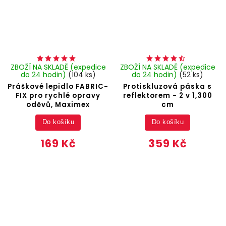
ZBOŽÍ NA SKLADĚ (expedice
ZBOŽÍ NA SKLADĚ (expedice
do 24 hodin)
(104 ks)
do 24 hodin)
(52 ks)
Práškové lepidlo FABRIC-
Protiskluzová páska s
FIX pro rychlé opravy
reflektorem - 2 v 1,300
oděvů, Maximex
cm
Do košíku
Do košíku
169 Kč
359 Kč