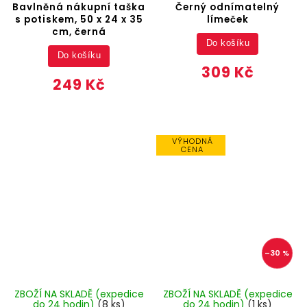
Bavlněná nákupní taška
Černý odnímatelný
s potiskem, 50 x 24 x 35
límeček
cm, černá
Do košíku
Do košíku
309 Kč
249 Kč
VÝHODNÁ
CENA
–30 %
ZBOŽÍ NA SKLADĚ (expedice
ZBOŽÍ NA SKLADĚ (expedice
do 24 hodin)
(8 ks)
do 24 hodin)
(1 ks)