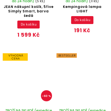
do 24 hodin)
(5 ks)
do 24 hodin)
(11 ks)
JEAN nákupní košík, 5five
Kempingová lampa
Simply Smart, barva
LIGHT
šedá
Do košíku
Do košíku
191 Kč
1 599 Kč
VÝHODNÁ
BESTSELLER
CENA
–60 %
ZBOŽÍ NA SKLADĚ (expedice
ZBOŽÍ NA SKLADĚ (expedice