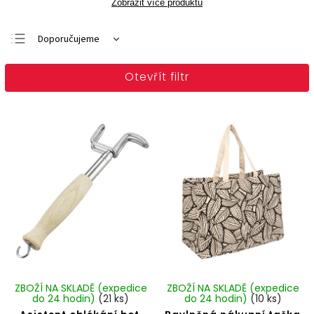
Zobrazit více produktů
Doporučujeme
Nejlevnější
Otevřít filtr
Nejdražší
Nejprodávanější
Abecedně
ZBOŽÍ NA SKLADĚ (expedice
ZBOŽÍ NA SKLADĚ (expedice
do 24 hodin)
(21 ks)
do 24 hodin)
(10 ks)