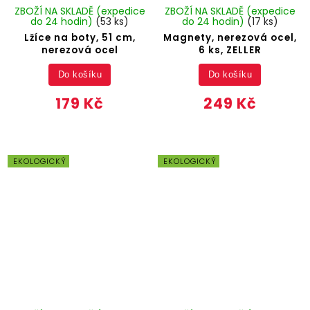
ZBOŽÍ NA SKLADĚ (expedice
ZBOŽÍ NA SKLADĚ (expedice
do 24 hodin)
(53 ks)
do 24 hodin)
(17 ks)
Lžíce na boty, 51 cm,
Magnety, nerezová ocel,
nerezová ocel
6 ks, ZELLER
Do košíku
Do košíku
179 Kč
249 Kč
EKOLOGICKÝ
EKOLOGICKÝ