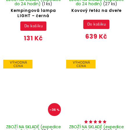
do 24 hodin)
(1 ks)
do 24 hodin)
(27 ks)
Kempingová lampa
Kovový řetěz na dveře
LIGHT – černá
Do košíku
Do košíku
639 Kč
131 Kč
VÝHODNÁ
VÝHODNÁ
CENA
CENA
–36 %
ZBOŽÍ NA SKLADĚ (expedice
ZBOŽÍ NA SKLADĚ (expedice