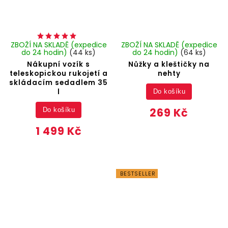
ZBOŽÍ NA SKLADĚ (expedice
ZBOŽÍ NA SKLADĚ (expedice
do 24 hodin)
(44 ks)
do 24 hodin)
(64 ks)
Nákupní vozík s
Nůžky a kleštičky na
teleskopickou rukojetí a
nehty
skládacím sedadlem 35
l
Do košíku
269 Kč
Do košíku
1 499 Kč
BESTSELLER