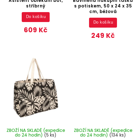
Asistent oblékání bot,
Bavlněná nákupní taška
stříbrný
s potiskem, 50 x 24 x 35
cm, béžová
Do košíku
Do košíku
609 Kč
249 Kč
ZBOŽÍ NA SKLADĚ (expedice
ZBOŽÍ NA SKLADĚ (expedice
do 24 hodin)
(5 ks)
do 24 hodin)
(134 ks)