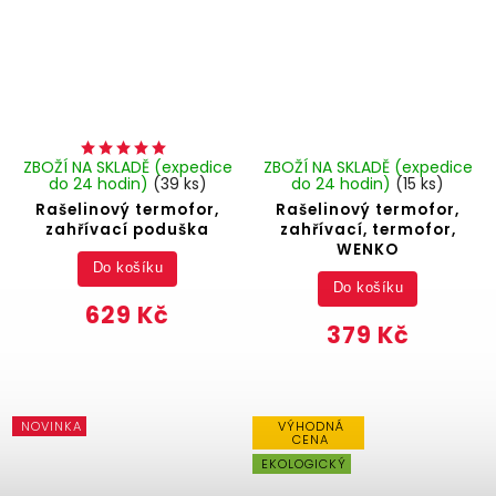
ZBOŽÍ NA SKLADĚ (expedice
ZBOŽÍ NA SKLADĚ (expedice
do 24 hodin)
(39 ks)
do 24 hodin)
(15 ks)
Rašelinový termofor,
Rašelinový termofor,
zahřívací poduška
zahřívací, termofor,
WENKO
Do košíku
Do košíku
629 Kč
379 Kč
NOVINKA
VÝHODNÁ
CENA
EKOLOGICKÝ