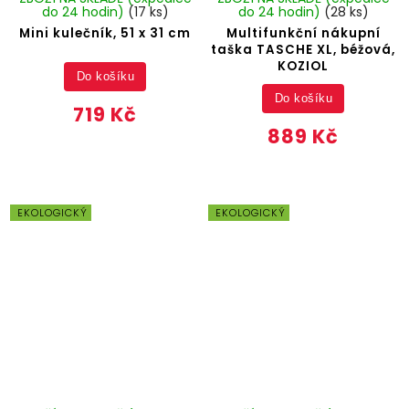
do 24 hodin)
(17 ks)
do 24 hodin)
(28 ks)
Mini kulečník, 51 x 31 cm
Multifunkční nákupní
taška TASCHE XL, béžová,
KOZIOL
Do košíku
Do košíku
719 Kč
889 Kč
EKOLOGICKÝ
EKOLOGICKÝ