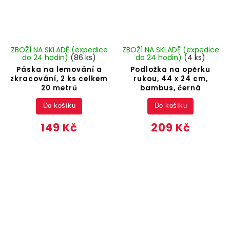
ZBOŽÍ NA SKLADĚ (expedice
ZBOŽÍ NA SKLADĚ (expedice
do 24 hodin)
(86 ks)
do 24 hodin)
(4 ks)
Páska na lemování a
Podložka na opěrku
zkracování, 2 ks celkem
rukou, 44 x 24 cm,
20 metrů
bambus, černá
Do košíku
Do košíku
149 Kč
209 Kč