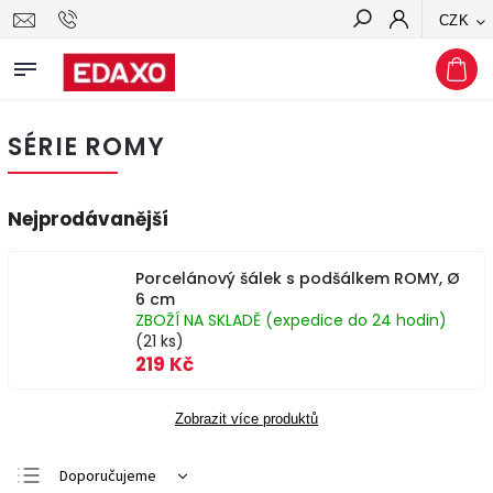
CZK
Hledat
SÉRIE ROMY
Nejprodávanější
Porcelánový šálek s podšálkem ROMY, Ø
6 cm
ZBOŽÍ NA SKLADĚ (expedice do 24 hodin)
(21 ks)
219 Kč
Zobrazit více produktů
Doporučujeme