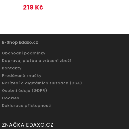
219 Kč
E-Shop Edaxo.cz
Obchodní podmínky
Doprava, platba a vrácení zboží
Kontakty
Prodávané značky
Nařízení o digitálních službách (DSA)
Osobní údaje (GDPR)
Cookies
Deklarace přístupnosti
ZNAČKA EDAXO.CZ