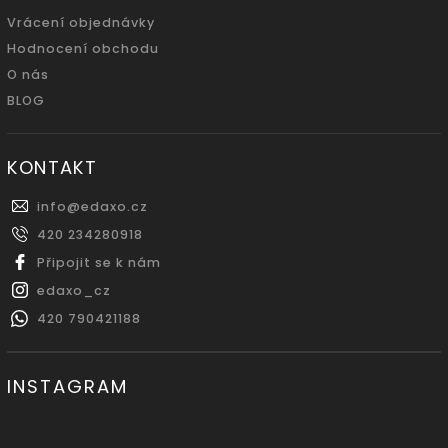
Vrácení objednávky
Hodnocení obchodu
O nás
BLOG
KONTAKT
info
@
edaxo.cz
420 234280918
Připojit se k nám
edaxo_cz
420 790421188
INSTAGRAM