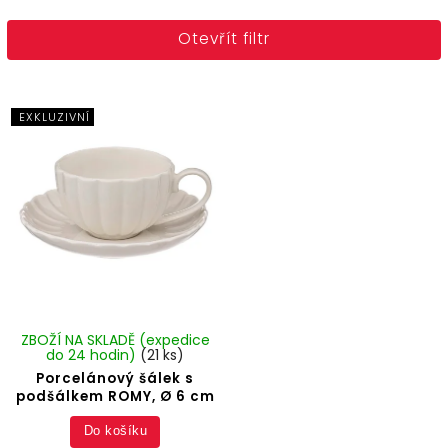
Nejlevnější
Otevřít filtr
Nejdražší
Nejprodávanější
Abecedně
EXKLUZIVNÍ
ZBOŽÍ NA SKLADĚ (expedice
do 24 hodin)
(21 ks)
Porcelánový šálek s
podšálkem ROMY, Ø 6 cm
Do košíku