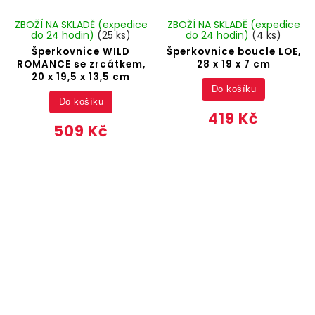
ZBOŽÍ NA SKLADĚ (expedice
ZBOŽÍ NA SKLADĚ (expedice
do 24 hodin)
(25 ks)
do 24 hodin)
(4 ks)
Šperkovnice WILD
Šperkovnice boucle LOE,
ROMANCE se zrcátkem,
28 x 19 x 7 cm
20 x 19,5 x 13,5 cm
Do košíku
Do košíku
419 Kč
509 Kč