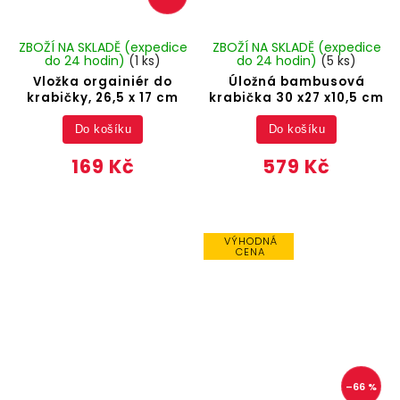
ZBOŽÍ NA SKLADĚ (expedice
ZBOŽÍ NA SKLADĚ (expedice
do 24 hodin)
(1 ks)
do 24 hodin)
(5 ks)
Vložka orgainiér do
Úložná bambusová
krabičky, 26,5 x 17 cm
krabička 30 x27 x10,5 cm
Do košíku
Do košíku
169 Kč
579 Kč
VÝHODNÁ
CENA
–66 %