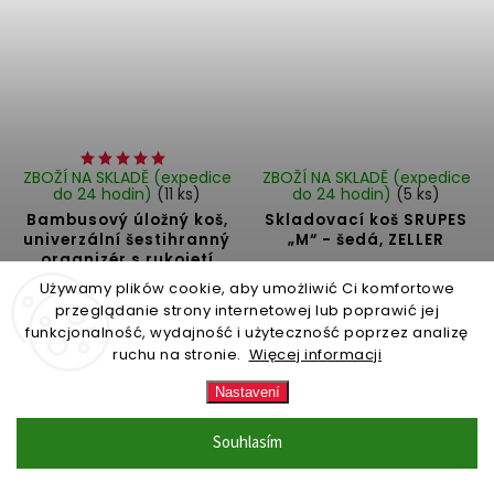
ZBOŽÍ NA SKLADĚ (expedice
ZBOŽÍ NA SKLADĚ (expedice
do 24 hodin)
(11 ks)
do 24 hodin)
(5 ks)
Bambusový úložný koš,
Skladovací koš SRUPES
univerzální šestihranný
„M“ - šedá, ZELLER
organizér s rukojetí
Do košíku
Używamy plików cookie, aby umożliwić Ci komfortowe
Do košíku
przeglądanie strony internetowej lub poprawić jej
229 Kč
funkcjonalność, wydajność i użyteczność poprzez analizę
219 Kč
ruchu na stronie.
Więcej informacji
Nastavení
Souhlasím
Načíst 18 dalších