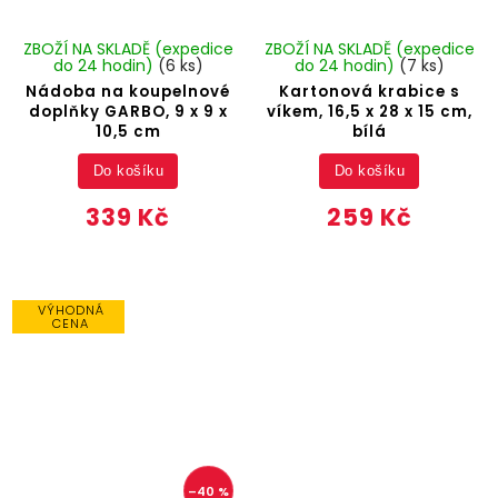
ZBOŽÍ NA SKLADĚ (expedice
ZBOŽÍ NA SKLADĚ (expedice
do 24 hodin)
(6 ks)
do 24 hodin)
(7 ks)
Nádoba na koupelnové
Kartonová krabice s
doplňky GARBO, 9 x 9 x
víkem, 16,5 x 28 x 15 cm,
10,5 cm
bílá
Do košíku
Do košíku
339 Kč
259 Kč
VÝHODNÁ
CENA
–40 %