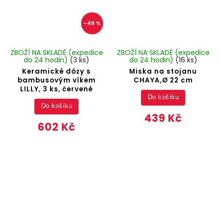
–49 %
ZBOŽÍ NA SKLADĚ (expedice
ZBOŽÍ NA SKLADĚ (expedice
do 24 hodin)
(3 ks)
do 24 hodin)
(16 ks)
Keramické dózy s
Miska na stojanu
bambusovým víkem
CHAYA,Ø 22 cm
LILLY, 3 ks, červené
Do košíku
Do košíku
439 Kč
602 Kč