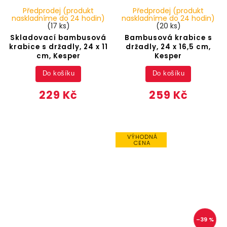
Předprodej (produkt
Předprodej (produkt
naskladníme do 24 hodin)
naskladníme do 24 hodin)
(17 ks)
(20 ks)
Skladovací bambusová
Bambusová krabice s
krabice s držadly, 24 x 11
držadly, 24 x 16,5 cm,
cm, Kesper
Kesper
Do košíku
Do košíku
229 Kč
259 Kč
VÝHODNÁ
CENA
–39 %