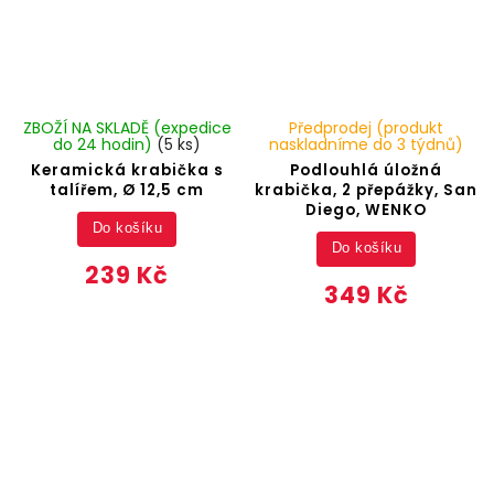
ZBOŽÍ NA SKLADĚ (expedice
Předprodej (produkt
do 24 hodin)
(5 ks)
naskladníme do 3 týdnů)
Keramická krabička s
Podlouhlá úložná
talířem, Ø 12,5 cm
krabička, 2 přepážky, San
Diego, WENKO
Do košíku
Do košíku
239 Kč
349 Kč