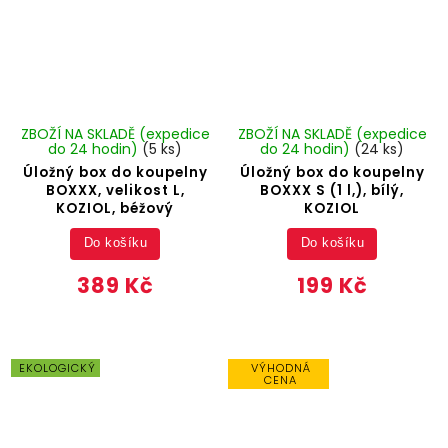
ZBOŽÍ NA SKLADĚ (expedice
ZBOŽÍ NA SKLADĚ (expedice
do 24 hodin)
(5 ks)
do 24 hodin)
(24 ks)
Úložný box do koupelny
Úložný box do koupelny
BOXXX, velikost L,
BOXXX S (1 l,), bílý,
KOZIOL, béžový
KOZIOL
Do košíku
Do košíku
389 Kč
199 Kč
EKOLOGICKÝ
VÝHODNÁ
CENA