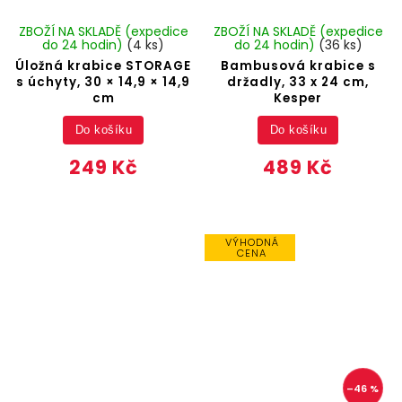
ZBOŽÍ NA SKLADĚ (expedice
ZBOŽÍ NA SKLADĚ (expedice
do 24 hodin)
(4 ks)
do 24 hodin)
(36 ks)
Úložná krabice STORAGE
Bambusová krabice s
s úchyty, 30 × 14,9 × 14,9
držadly, 33 x 24 cm,
cm
Kesper
Do košíku
Do košíku
249 Kč
489 Kč
VÝHODNÁ
CENA
–46 %