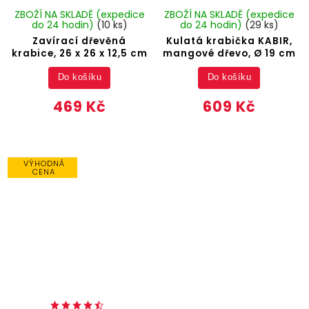
ZBOŽÍ NA SKLADĚ (expedice
ZBOŽÍ NA SKLADĚ (expedice
do 24 hodin)
(10 ks)
do 24 hodin)
(29 ks)
Zavírací dřevěná
Kulatá krabička KABIR,
krabice, 26 x 26 x 12,5 cm
mangové dřevo, Ø 19 cm
Do košíku
Do košíku
469 Kč
609 Kč
VÝHODNÁ
CENA