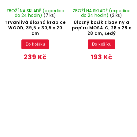
ZBOŽÍ NA SKLADĚ (expedice
ZBOŽÍ NA SKLADĚ (expedice
do 24 hodin)
(7 ks)
do 24 hodin)
(2 ks)
Trvanlivá úložná krabice
Úložný košík z bavlny a
WOOD, 39,5 x 30,5 x 20
papíru MOSAIC, 28 x 28 x
cm
28 cm, šedý
Do košíku
Do košíku
239 Kč
193 Kč