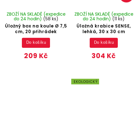
ZBOŽÍ NA SKLADĚ (expedice
ZBOŽÍ NA SKLADĚ (expedice
do 24 hodin)
(58 ks)
do 24 hodin)
(11 ks)
Úložný box na koule Ø 7,5
Úložná krabice SENSE,
cm, 20 přihrádek
lehká, 30 x 30 cm
Do košíku
Do košíku
209 Kč
304 Kč
EKOLOGICKÝ