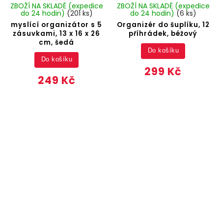
ZBOŽÍ NA SKLADĚ (expedice
ZBOŽÍ NA SKLADĚ (expedice
do 24 hodin)
(201 ks)
do 24 hodin)
(6 ks)
myslící organizátor s 5
Organizér do šuplíku, 12
zásuvkami, 13 x 16 x 26
příhrádek, béžový
cm, šedá
Do košíku
Do košíku
299 Kč
249 Kč