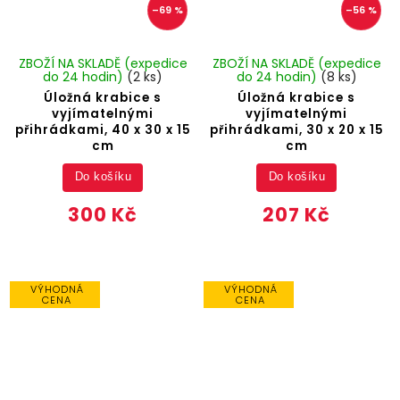
–69 %
–56 %
ZBOŽÍ NA SKLADĚ (expedice
ZBOŽÍ NA SKLADĚ (expedice
do 24 hodin)
(2 ks)
do 24 hodin)
(8 ks)
Úložná krabice s
Úložná krabice s
vyjímatelnými
vyjímatelnými
přihrádkami, 40 x 30 x 15
přihrádkami, 30 x 20 x 15
cm
cm
Do košíku
Do košíku
300 Kč
207 Kč
VÝHODNÁ
VÝHODNÁ
CENA
CENA