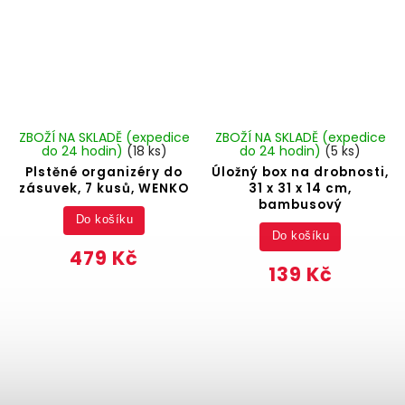
ZBOŽÍ NA SKLADĚ (expedice
ZBOŽÍ NA SKLADĚ (expedice
do 24 hodin)
(18 ks)
do 24 hodin)
(5 ks)
Plstěné organizéry do
Úložný box na drobnosti,
zásuvek, 7 kusů, WENKO
31 x 31 x 14 cm,
bambusový
Do košíku
Do košíku
479 Kč
139 Kč