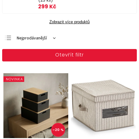
(23 ks)
299 Kč
Zobrazit více produktů
Nejprodávanější
Doporučujeme
Otevřít filtr
Nejlevnější
Nejdražší
Abecedně
NOVINKA
–20 %