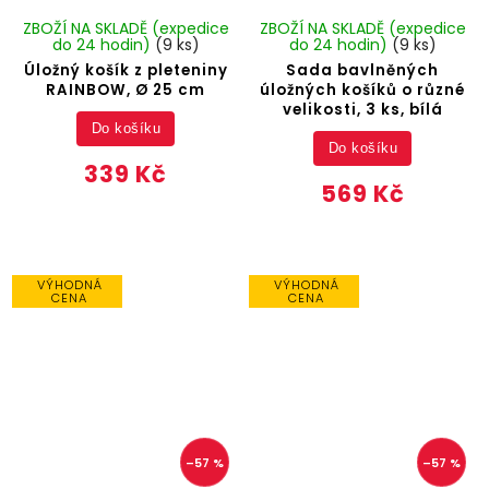
ZBOŽÍ NA SKLADĚ (expedice
ZBOŽÍ NA SKLADĚ (expedice
do 24 hodin)
(9 ks)
do 24 hodin)
(9 ks)
Úložný košík z pleteniny
Sada bavlněných
RAINBOW, Ø 25 cm
úložných košíků o různé
velikosti, 3 ks, bílá
Do košíku
Do košíku
339 Kč
569 Kč
VÝHODNÁ
VÝHODNÁ
CENA
CENA
–57 %
–57 %