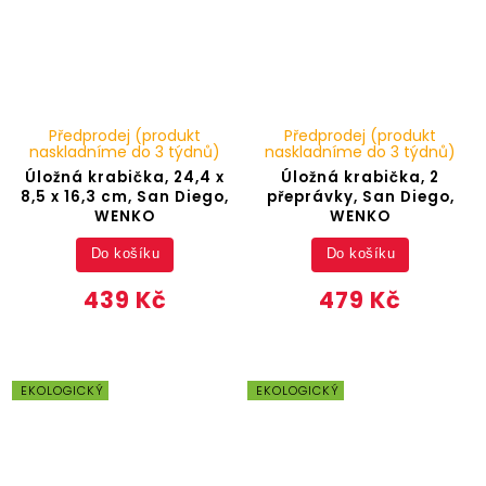
Předprodej (produkt
Předprodej (produkt
naskladníme do 3 týdnů)
naskladníme do 3 týdnů)
Úložná krabička, 24,4 x
Úložná krabička, 2
8,5 x 16,3 cm, San Diego,
přeprávky, San Diego,
WENKO
WENKO
Do košíku
Do košíku
439 Kč
479 Kč
EKOLOGICKÝ
EKOLOGICKÝ