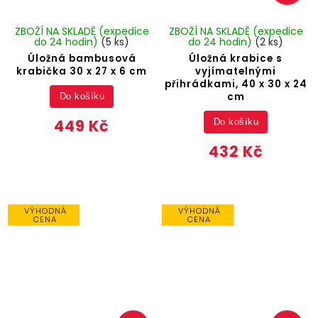
ZBOŽÍ NA SKLADĚ (expedice
ZBOŽÍ NA SKLADĚ (expedice
do 24 hodin)
(5 ks)
do 24 hodin)
(2 ks)
Úložná bambusová
Úložná krabice s
krabička 30 x 27 x 6 cm
vyjímatelnými
přihrádkami, 40 x 30 x 24
cm
Do košíku
449 Kč
Do košíku
432 Kč
VÝHODNÁ
VÝHODNÁ
CENA
CENA