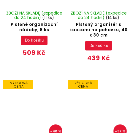
ZBOŽÍ NA SKLADĚ (expedice
ZBOŽÍ NA SKLADĚ (expedice
do 24 hodin)
(11 ks)
do 24 hodin)
(14 ks)
Plstěné organizační
Plstěný organizér s
nádoby, 8 ks
kapsami na pohovku, 40
x 30 cm
Do košíku
Do košíku
509 Kč
439 Kč
VÝHODNÁ
VÝHODNÁ
CENA
CENA
–40 %
–37 %