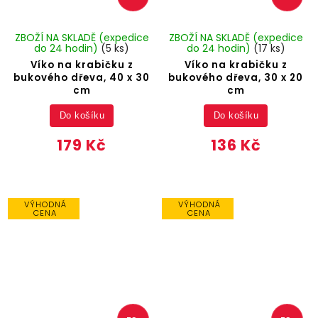
ZBOŽÍ NA SKLADĚ (expedice
ZBOŽÍ NA SKLADĚ (expedice
do 24 hodin)
(5 ks)
do 24 hodin)
(17 ks)
Víko na krabičku z
Víko na krabičku z
bukového dřeva, 40 x 30
bukového dřeva, 30 x 20
cm
cm
Do košíku
Do košíku
179 Kč
136 Kč
VÝHODNÁ
VÝHODNÁ
CENA
CENA