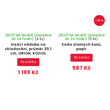
–41 %
ZBOŽÍ NA SKLADĚ (expedice
ZBOŽÍ NA SKLADĚ (expedice
do 24 hodin)
(4 ks)
do 24 hodin)
(5 ks)
Visácí nádoba na
Sada úložných košů,
skladování, průměr 30,1
papír
cm, ORION, KOZIOL
Do košíku
Do košíku
587 Kč
1 199 Kč