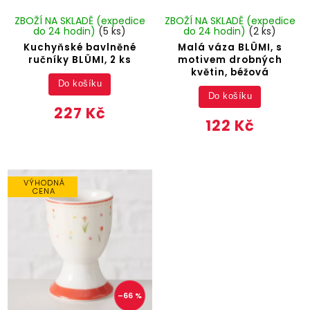
ZBOŽÍ NA SKLADĚ (expedice
ZBOŽÍ NA SKLADĚ (expedice
do 24 hodin)
(5 ks)
do 24 hodin)
(2 ks)
Kuchyňské bavlněné
Malá váza BLÜMI, s
ručníky BLÜMI, 2 ks
motivem drobných
květin, béžová
Do košíku
Do košíku
227 Kč
122 Kč
VÝHODNÁ
CENA
–66 %