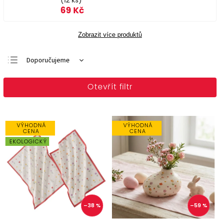
(12 ks)
69 Kč
Zobrazit více produktů
Doporučujeme
Nejlevnější
Otevřít filtr
Nejdražší
Nejprodávanější
Abecedně
VÝHODNÁ
VÝHODNÁ
CENA
CENA
EKOLOGICKÝ
–38 %
–59 %