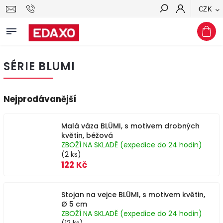
CZK
Hledat
SÉRIE BLUMI
Nejprodávanější
Malá váza BLÜMI, s motivem drobných
květin, béžová
ZBOŽÍ NA SKLADĚ (expedice do 24 hodin)
(2 ks)
122 Kč
Stojan na vejce BLÜMI, s motivem květin,
Ø 5 cm
ZBOŽÍ NA SKLADĚ (expedice do 24 hodin)