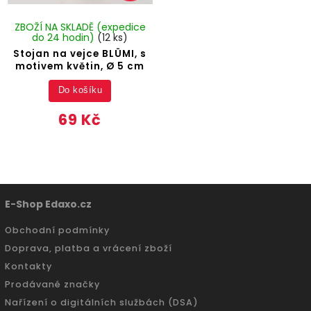
ZBOŽÍ NA SKLADĚ (expedice
do 24 hodin)
(12 ks)
Stojan na vejce BLÜMI, s
motivem květin, Ø 5 cm
Do košíku
69 Kč
E-Shop Edaxo.cz
Obchodní podmínky
Doprava, platba a vrácení zboží
Kontakty
Prodávané značky
Nařízení o digitálních službách (DSA)