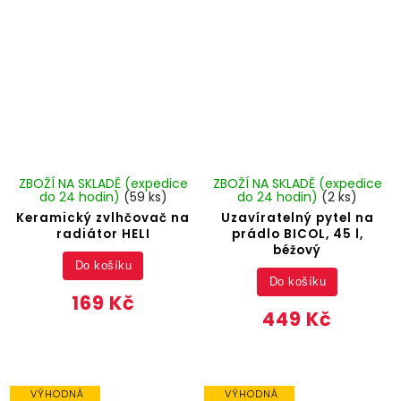
ZBOŽÍ NA SKLADĚ (expedice
ZBOŽÍ NA SKLADĚ (expedice
do 24 hodin)
(59 ks)
do 24 hodin)
(2 ks)
Keramický zvlhčovač na
Uzavíratelný pytel na
radiátor HELI
prádlo BICOL, 45 l,
béžový
Do košíku
Do košíku
169 Kč
449 Kč
VÝHODNÁ
VÝHODNÁ