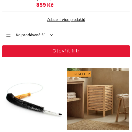
859 Kč
Zobrazit více produktů
Nejprodávanější
Doporučujeme
Otevřít filtr
Nejlevnější
Nejdražší
Abecedně
BESTSELLER