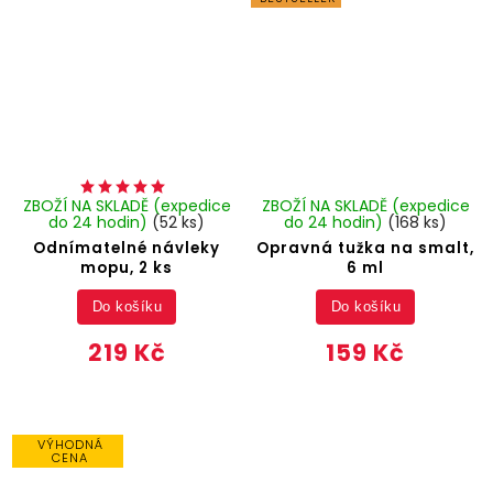
ZBOŽÍ NA SKLADĚ (expedice
ZBOŽÍ NA SKLADĚ (expedice
do 24 hodin)
(52 ks)
do 24 hodin)
(168 ks)
Odnímatelné návleky
Opravná tužka na smalt,
mopu, 2 ks
6 ml
Do košíku
Do košíku
219 Kč
159 Kč
VÝHODNÁ
CENA