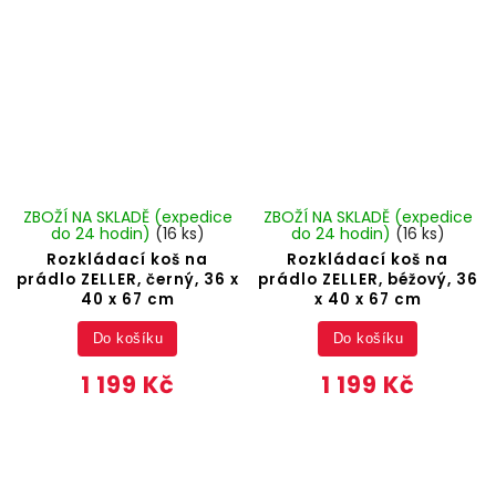
ZBOŽÍ NA SKLADĚ (expedice
ZBOŽÍ NA SKLADĚ (expedice
do 24 hodin)
(16 ks)
do 24 hodin)
(16 ks)
Rozkládací koš na
Rozkládací koš na
prádlo ZELLER, černý, 36 x
prádlo ZELLER, béžový, 36
40 x 67 cm
x 40 x 67 cm
Do košíku
Do košíku
1 199 Kč
1 199 Kč