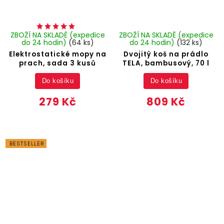
ZBOŽÍ NA SKLADĚ (expedice
ZBOŽÍ NA SKLADĚ (expedice
do 24 hodin)
(64 ks)
do 24 hodin)
(132 ks)
Elektrostatické mopy na
Dvojitý koš na prádlo
prach, sada 3 kusů
TELA, bambusový, 70 l
Do košíku
Do košíku
279 Kč
809 Kč
BESTSELLER