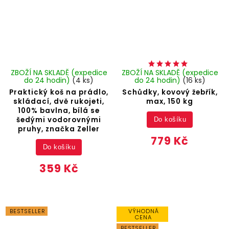
ZBOŽÍ NA SKLADĚ (expedice
ZBOŽÍ NA SKLADĚ (expedice
do 24 hodin)
(4 ks)
do 24 hodin)
(16 ks)
Praktický koš na prádlo,
Schůdky, kovový žebřík,
skládací, dvě rukojeti,
max, 150 kg
100% bavlna, bílá se
šedými vodorovnými
Do košíku
pruhy, značka Zeller
779 Kč
Do košíku
359 Kč
BESTSELLER
VÝHODNÁ
CENA
BESTSELLER