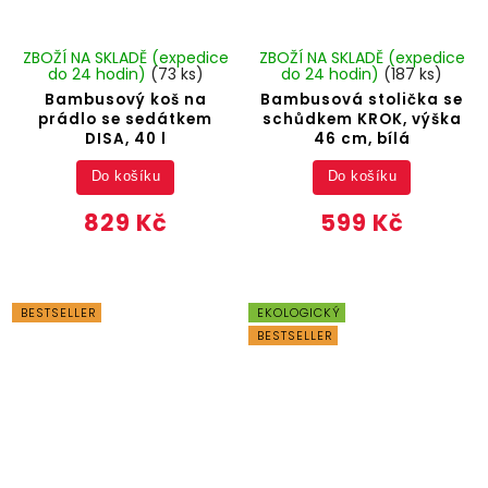
ZBOŽÍ NA SKLADĚ (expedice
ZBOŽÍ NA SKLADĚ (expedice
do 24 hodin)
(73 ks)
do 24 hodin)
(187 ks)
Bambusový koš na
Bambusová stolička se
prádlo se sedátkem
schůdkem KROK, výška
DISA, 40 l
46 cm, bílá
Do košíku
Do košíku
829 Kč
599 Kč
BESTSELLER
EKOLOGICKÝ
BESTSELLER