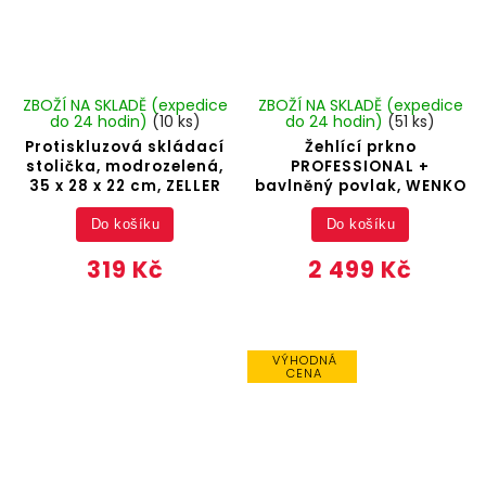
ZBOŽÍ NA SKLADĚ (expedice
ZBOŽÍ NA SKLADĚ (expedice
do 24 hodin)
(10 ks)
do 24 hodin)
(51 ks)
Protiskluzová skládací
Žehlící prkno
stolička, modrozelená,
PROFESSIONAL +
35 x 28 x 22 cm, ZELLER
bavlněný povlak, WENKO
Do košíku
Do košíku
319 Kč
2 499 Kč
VÝHODNÁ
CENA