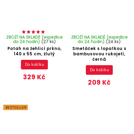
ZBOŽÍ NA SKLADĚ (expedice
ZBOŽÍ NA SKLADĚ (expedice
do 24 hodin)
(27 ks)
do 24 hodin)
(24 ks)
Potah na žehlicí prkno,
Smetáček s lopatkou s
140 x 55 cm, žlutý
bambusovou rukojetí,
černá
Do košíku
Do košíku
329 Kč
209 Kč
BESTSELLER