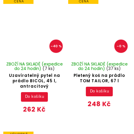
CENA
CENA
–40 %
–0 %
ZBOŽÍ NA SKLADĚ (expedice
ZBOŽÍ NA SKLADĚ (expedice
do 24 hodin)
(7 ks)
do 24 hodin)
(37 ks)
Uzavíratelný pytel na
Pletený koš na prádlo
prádlo BICOL, 45 l,
TOM TAILOR, 67 l
antracitový
Do košíku
Do košíku
248 Kč
262 Kč