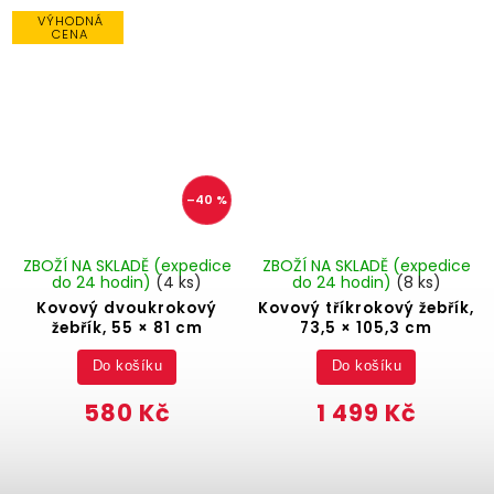
VÝHODNÁ
CENA
–40 %
ZBOŽÍ NA SKLADĚ (expedice
ZBOŽÍ NA SKLADĚ (expedice
do 24 hodin)
(4 ks)
do 24 hodin)
(8 ks)
Kovový dvoukrokový
Kovový tříkrokový žebřík,
žebřík, 55 × 81 cm
73,5 × 105,3 cm
Do košíku
Do košíku
580 Kč
1 499 Kč