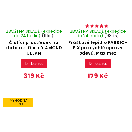
ZBOŽÍ NA SKLADĚ (expedice
ZBOŽÍ NA SKLADĚ (expedice
do 24 hodin)
(11 ks)
do 24 hodin)
(98 ks)
Čistící prostředek na
Práškové lepidlo FABRIC-
zlato a stříbro DIAMOND
FIX pro rychlé opravy
CLEAN
oděvů, Maximex
Do košíku
Do košíku
319 Kč
179 Kč
VÝHODNÁ
CENA