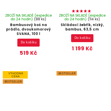
ZBOŽÍ NA SKLADĚ (expedice
ZBOŽÍ NA SKLADĚ (expedice
do 24 hodin)
(88 ks)
do 24 hodin)
(114 ks)
Bambusový koš na
Skládací žebřík, nízký,
prádlo, dvoukomorový
bambus, 63,5 cm
SVANA, 100 l
Do košíku
Do košíku
1 199 Kč
519 Kč
VÝHODNÁ
BESTSELLER
CENA
BESTSELLER