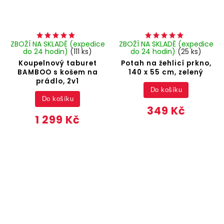
ZBOŽÍ NA SKLADĚ (expedice
ZBOŽÍ NA SKLADĚ (expedice
do 24 hodin)
(111 ks)
do 24 hodin)
(25 ks)
Koupelnový taburet
Potah na žehlicí prkno,
BAMBOO s košem na
140 x 55 cm, zelený
prádlo, 2v1
Do košíku
Do košíku
349 Kč
1 299 Kč