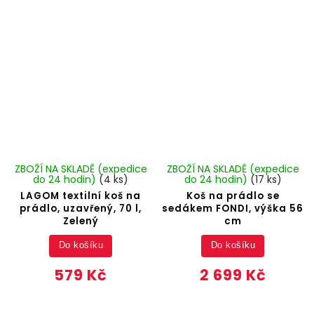
ZBOŽÍ NA SKLADĚ (expedice
ZBOŽÍ NA SKLADĚ (expedice
do 24 hodin)
(4 ks)
do 24 hodin)
(17 ks)
LAGOM textilní koš na
Koš na prádlo se
prádlo, uzavřený, 70 l,
sedákem FONDI, výška 56
Zelený
cm
Do košíku
Do košíku
579 Kč
2 699 Kč