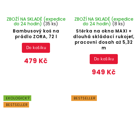
ZBOŽÍ NA SKLADĚ (expedice
ZBOŽÍ NA SKLADĚ (expedice
do 24 hodin)
(35 ks)
do 24 hodin)
(8 ks)
Bambusový koš na
Stěrka na okna MAXI +
prádlo ZORA, 72 l
dlouhá skládací rukojeť,
pracovní dosah až 5,32
m
Do košíku
479 Kč
Do košíku
949 Kč
EKOLOGICKÝ
BESTSELLER
BESTSELLER