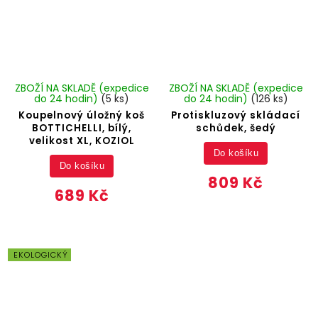
ZBOŽÍ NA SKLADĚ (expedice
ZBOŽÍ NA SKLADĚ (expedice
do 24 hodin)
(5 ks)
do 24 hodin)
(126 ks)
Koupelnový úložný koš
Protiskluzový skládací
BOTTICHELLI, bílý,
schůdek, šedý
velikost XL, KOZIOL
Do košíku
Do košíku
809 Kč
689 Kč
EKOLOGICKÝ