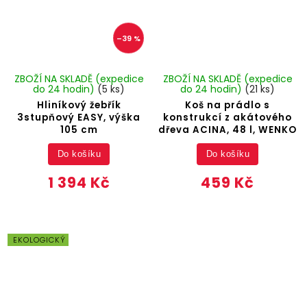
–39 %
ZBOŽÍ NA SKLADĚ (expedice
ZBOŽÍ NA SKLADĚ (expedice
do 24 hodin)
(5 ks)
do 24 hodin)
(21 ks)
Hliníkový žebřík
Koš na prádlo s
3stupňový EASY, výška
konstrukcí z akátového
105 cm
dřeva ACINA, 48 l, WENKO
Do košíku
Do košíku
1 394 Kč
459 Kč
EKOLOGICKÝ