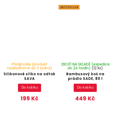
BESTSELLER
Předprodej (produkt
ZBOŽÍ NA SKLADĚ (expedice
naskladníme do 3 týdnů)
do 24 hodin)
(12 ks)
Silikonové sítko na odtok
Bambusový koš na
SAVA
prádlo SADE, 80 l
Do košíku
Do košíku
199 Kč
449 Kč