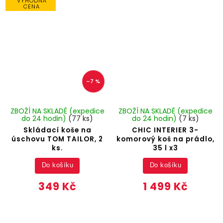
VÝHODNÁ
CENA
–7 %
ZBOŽÍ NA SKLADĚ (expedice
ZBOŽÍ NA SKLADĚ (expedice
do 24 hodin)
(77 ks)
do 24 hodin)
(7 ks)
Skládací koše na
CHIC INTERIER 3-
úschovu TOM TAILOR, 2
komorový koš na prádlo,
ks.
35 l x3
Do košíku
Do košíku
349 Kč
1 499 Kč