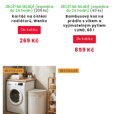
ZBOŽÍ NA SKLADĚ (expedice
ZBOŽÍ NA SKLADĚ (expedice
do 24 hodin)
(209 ks)
do 24 hodin)
(40 ks)
Kartáč na čištění
Bambusový koš na
radiátorů, Wenko
prádlo s víkem a
vyjímatelným pytlem
LUND, 60 l
Do košíku
269 Kč
Do košíku
859 Kč
BESTSELLER
BESTSELLER