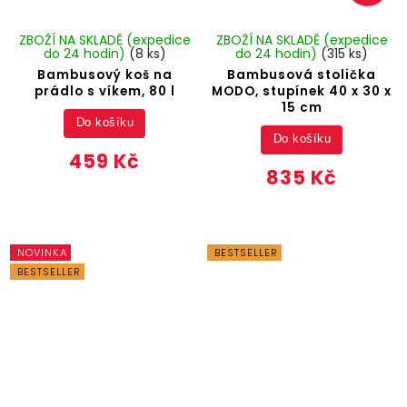
ZBOŽÍ NA SKLADĚ (expedice
ZBOŽÍ NA SKLADĚ (expedice
do 24 hodin)
(8 ks)
do 24 hodin)
(315 ks)
Bambusový koš na
Bambusová stolička
prádlo s víkem, 80 l
MODO, stupínek 40 x 30 x
15 cm
Do košíku
Do košíku
459 Kč
835 Kč
NOVINKA
BESTSELLER
BESTSELLER