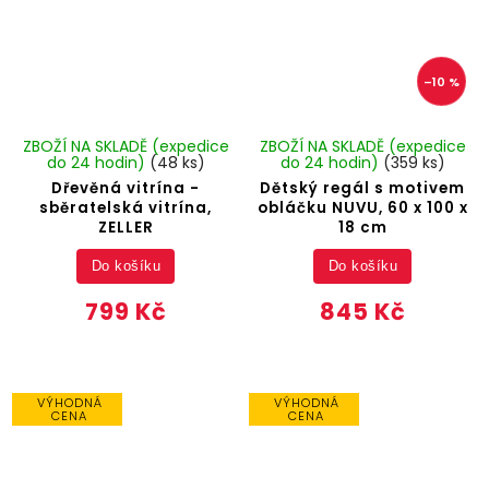
–10 %
ZBOŽÍ NA SKLADĚ (expedice
ZBOŽÍ NA SKLADĚ (expedice
do 24 hodin)
(48 ks)
do 24 hodin)
(359 ks)
Dřevěná vitrína -
Dětský regál s motivem
sběratelská vitrína,
obláčku NUVU, 60 x 100 x
ZELLER
18 cm
Do košíku
Do košíku
799 Kč
845 Kč
VÝHODNÁ
VÝHODNÁ
CENA
CENA