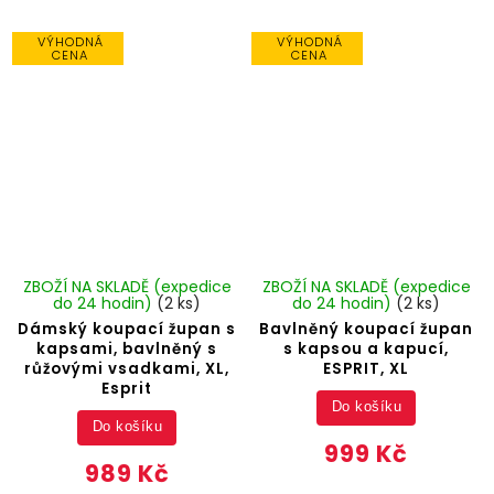
VÝHODNÁ
VÝHODNÁ
CENA
CENA
ZBOŽÍ NA SKLADĚ (expedice
ZBOŽÍ NA SKLADĚ (expedice
do 24 hodin)
(2 ks)
do 24 hodin)
(2 ks)
Dámský koupací župan s
Bavlněný koupací župan
kapsami, bavlněný s
s kapsou a kapucí,
růžovými vsadkami, XL,
ESPRIT, XL
Esprit
Do košíku
Do košíku
999 Kč
989 Kč