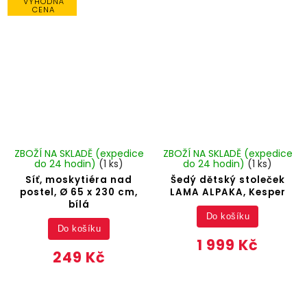
VÝHODNÁ
CENA
ZBOŽÍ NA SKLADĚ (expedice
ZBOŽÍ NA SKLADĚ (expedice
do 24 hodin)
(1 ks)
do 24 hodin)
(1 ks)
Síť, moskytiéra nad
Šedý dětský stoleček
postel, Ø 65 x 230 cm,
LAMA ALPAKA, Kesper
bílá
Do košíku
Do košíku
1 999 Kč
249 Kč