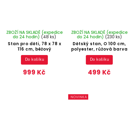
ZBOŽÍ NA SKLADĚ (expedice
ZBOŽÍ NA SKLADĚ (expedice
do 24 hodin)
(48 ks)
do 24 hodin)
(230 ks)
Stan pro děti, 78 x 78 x
Dětský stan, O 100 cm,
116 cm, béžový
polyester, růžová barva
Do košíku
Do košíku
999 Kč
499 Kč
NOVINKA