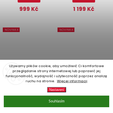
999 Kč
1 199 Kč
NOVINKA
NOVINKA
Używamy plików cookie, aby umożliwić Ci komfortowe
przeglądanie strony internetowej lub poprawić jej
funkcjonalność, wydajność i użyteczność poprzez analizę
ruchu na stronie.
Więcej informacji
ZBOŽÍ NA SKLADĚ (expedice
ZBOŽÍ NA SKLADĚ (expedice
do 24 hodin)
(9 ks)
do 24 hodin)
(12 ks)
Nastavení
Dětský koberec ROUX, 63
Dětský kobereček MOBY,
x 63 cm, motiv lišky
85 x 60 cm, velryba
Souhlasím
Do košíku
Do košíku