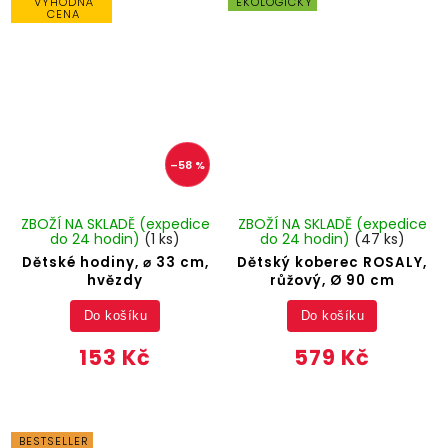
VÝHODNÁ
EKOLOGICKÝ
CENA
–58 %
ZBOŽÍ NA SKLADĚ (expedice
ZBOŽÍ NA SKLADĚ (expedice
do 24 hodin)
(1 ks)
do 24 hodin)
(47 ks)
Dětské hodiny, ⌀ 33 cm,
Dětský koberec ROSALY,
hvězdy
růžový, Ø 90 cm
Do košíku
Do košíku
153 Kč
579 Kč
BESTSELLER