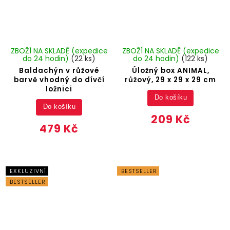
ZBOŽÍ NA SKLADĚ (expedice
ZBOŽÍ NA SKLADĚ (expedice
do 24 hodin)
(22 ks)
do 24 hodin)
(122 ks)
Baldachýn v růžové
Úložný box ANIMAL,
barvě vhodný do dívčí
růžový, 29 x 29 x 29 cm
ložnici
Do košíku
Do košíku
209 Kč
479 Kč
EXKLUZIVNÍ
BESTSELLER
BESTSELLER