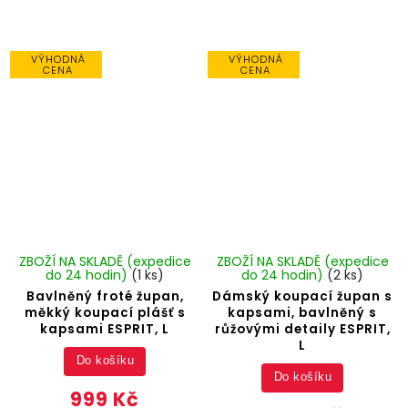
VÝHODNÁ
VÝHODNÁ
CENA
CENA
ZBOŽÍ NA SKLADĚ (expedice
ZBOŽÍ NA SKLADĚ (expedice
do 24 hodin)
(1 ks)
do 24 hodin)
(2 ks)
Bavlněný froté župan,
Dámský koupací župan s
měkký koupací plášť s
kapsami, bavlněný s
kapsami ESPRIT, L
růžovými detaily ESPRIT,
L
Do košíku
Do košíku
999 Kč