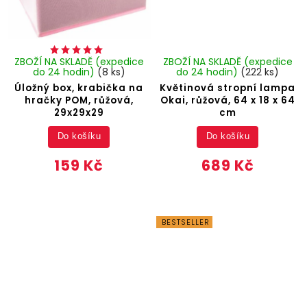
ZBOŽÍ NA SKLADĚ (expedice
ZBOŽÍ NA SKLADĚ (expedice
do 24 hodin)
(8 ks)
do 24 hodin)
(222 ks)
Úložný box, krabička na
Květinová stropní lampa
hračky POM, růžová,
Okai, růžová, 64 x 18 x 64
29x29x29
cm
Do košíku
Do košíku
159 Kč
689 Kč
BESTSELLER