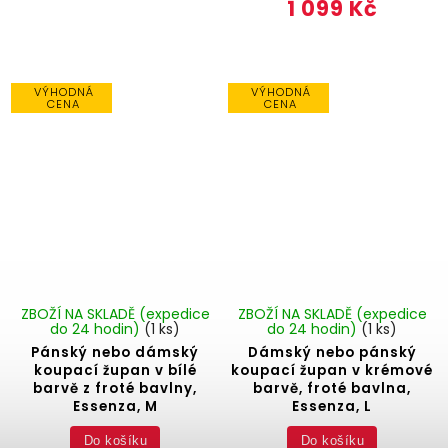
1 099 Kč
VÝHODNÁ
VÝHODNÁ
CENA
CENA
ZBOŽÍ NA SKLADĚ (expedice
ZBOŽÍ NA SKLADĚ (expedice
do 24 hodin)
(1 ks)
do 24 hodin)
(1 ks)
Pánský nebo dámský
Dámský nebo pánský
koupací župan v bílé
koupací župan v krémové
barvě z froté bavlny,
barvě, froté bavlna,
Essenza, M
Essenza, L
Do košíku
Do košíku