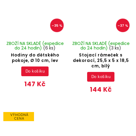
–35 %
–37 %
ZBOŽÍ NA SKLADĚ (expedice
ZBOŽÍ NA SKLADĚ (expedice
do 24 hodin)
(6 ks)
do 24 hodin)
(3 ks)
Hodiny do dětského
Stojací rámeček s
pokoje, Ø 10 cm, lev
dekorací, 25,5 x 5 x 18,5
cm, bílý
Do košíku
Do košíku
147 Kč
144 Kč
VÝHODNÁ
CENA