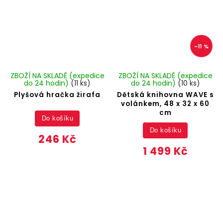
–11 %
ZBOŽÍ NA SKLADĚ (expedice
ZBOŽÍ NA SKLADĚ (expedice
do 24 hodin)
(11 ks)
do 24 hodin)
(10 ks)
Plyšová hračka žirafa
Dětská knihovna WAVE s
volánkem, 48 x 32 x 60
cm
Do košíku
Do košíku
246 Kč
1 499 Kč