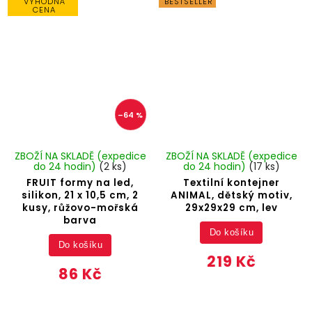
VÝHODNÁ
BESTSELLER
CENA
–64 %
ZBOŽÍ NA SKLADĚ (expedice
ZBOŽÍ NA SKLADĚ (expedice
do 24 hodin)
(2 ks)
do 24 hodin)
(17 ks)
FRUIT formy na led,
Textilní kontejner
silikon, 21 x 10,5 cm, 2
ANIMAL, dětský motiv,
kusy, růžovo-mořská
29x29x29 cm, lev
barva
Do košíku
Do košíku
219 Kč
86 Kč