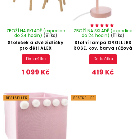
ZBOŽÍ NA SKLADĚ (expedice
ZBOŽÍ NA SKLADĚ (expedice
do 24 hodin)
(81 ks)
do 24 hodin)
(111 ks)
Stoleček a dvě židličky
Stolní lampa OREILLLES
pro děti ALEX
ROSE, kov, barva růžová
Do košíku
Do košíku
1 099 Kč
419 Kč
BESTSELLER
BESTSELLER