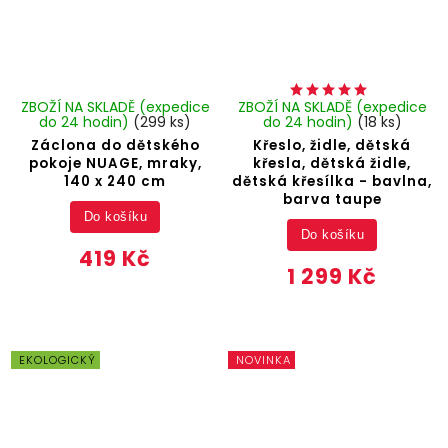
ZBOŽÍ NA SKLADĚ (expedice
ZBOŽÍ NA SKLADĚ (expedice
do 24 hodin)
(299 ks)
do 24 hodin)
(18 ks)
Záclona do dětského
Křeslo, židle, dětská
pokoje NUAGE, mraky,
křesla, dětská židle,
140 x 240 cm
dětská křesílka - bavlna,
barva taupe
Do košíku
Do košíku
419 Kč
1 299 Kč
EKOLOGICKÝ
NOVINKA