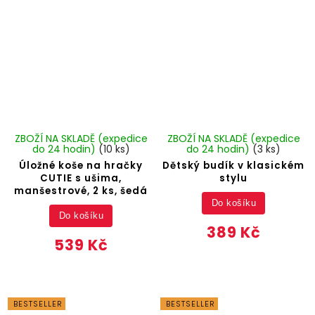
ZBOŽÍ NA SKLADĚ (expedice
ZBOŽÍ NA SKLADĚ (expedice
do 24 hodin)
(10 ks)
do 24 hodin)
(3 ks)
Úložné koše na hračky
Dětský budík v klasickém
CUTIE s ušima,
stylu
manšestrové, 2 ks, šedá
Do košíku
Do košíku
389 Kč
539 Kč
BESTSELLER
BESTSELLER