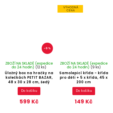
VÝHODNÁ
CENA
–9 %
ZBOŽÍ NA SKLADĚ (expedice
ZBOŽÍ NA SKLADĚ (expedice
do 24 hodin)
(12 ks)
do 24 hodin)
(9 ks)
Úložný box na hračky na
Samolepicí křída - křída
kolečkách PETIT BAZAR,
pro děti + 5 x křída, 45 x
48 x 30 x 28 cm, šedý
200 cm
Do košíku
Do košíku
599 Kč
149 Kč