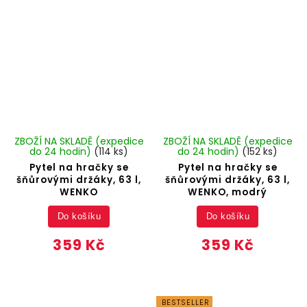
ZBOŽÍ NA SKLADĚ (expedice
ZBOŽÍ NA SKLADĚ (expedice
do 24 hodin)
(114 ks)
do 24 hodin)
(152 ks)
Pytel na hračky se
Pytel na hračky se
šňůrovými držáky, 63 l,
šňůrovými držáky, 63 l,
WENKO
WENKO, modrý
Do košíku
Do košíku
359 Kč
359 Kč
BESTSELLER