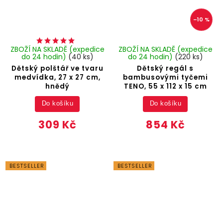
–10 %
ZBOŽÍ NA SKLADĚ (expedice
ZBOŽÍ NA SKLADĚ (expedice
do 24 hodin)
(40 ks)
do 24 hodin)
(220 ks)
Dětský polštář ve tvaru
Dětský regál s
medvídka, 27 x 27 cm,
bambusovými tyčemi
hnědý
TENO, 55 x 112 x 15 cm
Do košíku
Do košíku
309 Kč
854 Kč
BESTSELLER
BESTSELLER