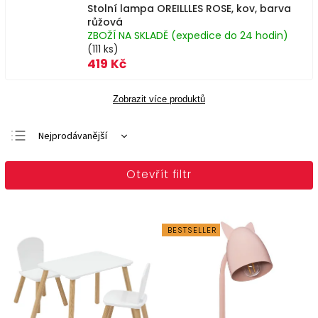
Stolní lampa OREILLLES ROSE, kov, barva
růžová
ZBOŽÍ NA SKLADĚ (expedice do 24 hodin)
(111 ks)
419 Kč
Zobrazit více produktů
Nejprodávanější
Doporučujeme
Otevřít filtr
Nejlevnější
Nejdražší
Abecedně
BESTSELLER