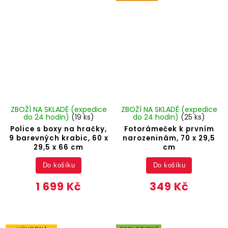
ZBOŽÍ NA SKLADĚ (expedice
ZBOŽÍ NA SKLADĚ (expedice
do 24 hodin)
(19 ks)
do 24 hodin)
(25 ks)
Police s boxy na hračky,
Fotorámeček k prvním
9 barevných krabic, 60 x
narozeninám, 70 x 29,5
29,5 x 66 cm
cm
Do košíku
Do košíku
1 699 Kč
349 Kč