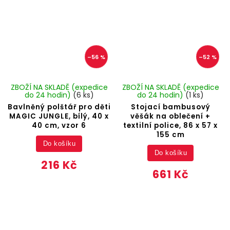
–56 %
–52 %
ZBOŽÍ NA SKLADĚ (expedice
ZBOŽÍ NA SKLADĚ (expedice
do 24 hodin)
(6 ks)
do 24 hodin)
(1 ks)
Bavlněný polštář pro děti
Stojací bambusový
MAGIC JUNGLE, bílý, 40 x
věšák na oblečení +
40 cm, vzor 6
textilní police, 86 x 57 x
155 cm
Do košíku
Do košíku
216 Kč
661 Kč