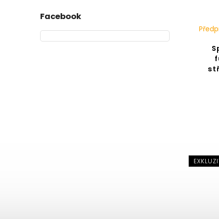
Facebook
Předp
S
f
st
EXKLUZI