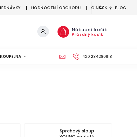
JEDNÁVKY
HODNOCENÍ OBCHODU
O NÁS
BLOG
CZK
Nákupní košík
Prázdný košík
KOUPELNA
KUCHYNĚ
DEKORACE
420 234280918
NÁBYTEK A
Sprchový sloup
YOUNG ve zlaté