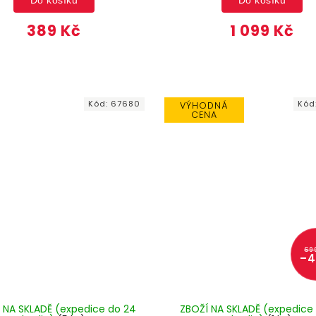
389 Kč
1 099 Kč
Kód:
67680
Kód
VÝHODNÁ
CENA
69
–4
 NA SKLADĚ (expedice do 24
ZBOŽÍ NA SKLADĚ (expedice