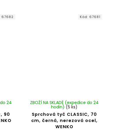
:
67682
Kód:
67681
 do 24
ZBOŽÍ NA SKLADĚ (expedice do 24
hodin)
(5 ks)
, 90
Sprchová tyč CLASSIC, 70
WENKO
cm, černá, nerezová ocel,
WENKO