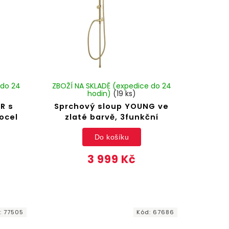
 do 24
ZBOŽÍ NA SKLADĚ (expedice do 24
hodin)
(19 ks)
R s
Sprchový sloup YOUNG ve
ocel
zlaté barvě, 3funkční
Do košíku
3 999 Kč
:
77505
Kód:
67686