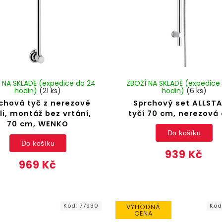
 NA SKLADĚ (expedice do 24
ZBOŽÍ NA SKLADĚ (expedice
hodin)
(21 ks)
hodin)
(6 ks)
chová tyč z nerezové
Sprchový set ALLSTA
li, montáž bez vrtání,
tyčí 70 cm, nerezová 
70 cm, WENKO
Do košíku
Do košíku
939 Kč
969 Kč
Kód:
77930
Kód
VÝHODNÁ
CENA