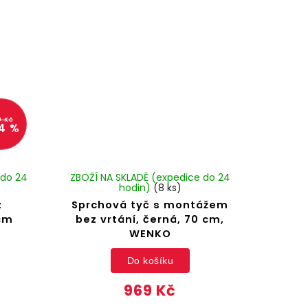
9 Kč
4 %
 do 24
ZBOŽÍ NA SKLADĚ (expedice do 24
hodin)
(8 ks)
z
Sprchová tyč s montážem
 cm
bez vrtání, černá, 70 cm,
WENKO
Do košíku
969 Kč