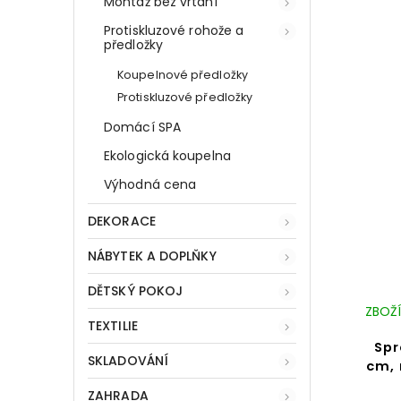
Montáž bez vrtání
Protiskluzové rohože a
předložky
Koupelnové předložky
Protiskluzové předložky
Domácí SPA
Ekologická koupelna
Výhodná cena
DEKORACE
NÁBYTEK A DOPLŇKY
DĚTSKÝ POKOJ
ZBOŽÍ
TEXTILIE
Spr
SKLADOVÁNÍ
cm, 
ZAHRADA