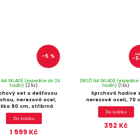
77
–5 %
–5
 NA SKLADĚ (expedice do 24
ZBOŽÍ NA SKLADĚ (expedice
hodin)
(2 ks)
hodin)
(1 ks)
chový set s dešťovou
Sprchová hadice 
chou, nerezová ocel,
nerezové oceli, 70
ška 80 cm, stříbrná
Do košíku
Do košíku
352 Kč
1 599 Kč