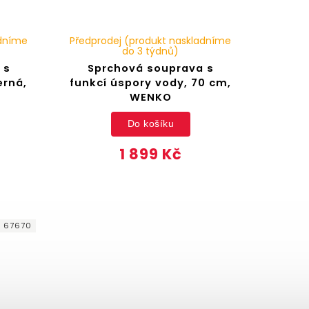
adníme
Předprodej (produkt naskladníme
do 3 týdnů)
 s
Sprchová souprava s
erná,
funkcí úspory vody, 70 cm,
WENKO
Do košíku
1 899 Kč
:
67670