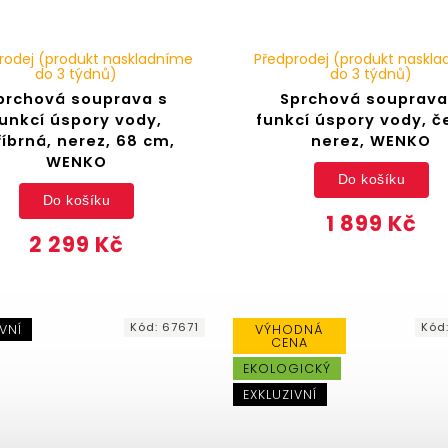
rodej (produkt naskladníme
Předprodej (produkt naskl
do 3 týdnů)
do 3 týdnů)
prchová souprava s
Sprchová souprava
unkcí úspory vody,
funkcí úspory vody, č
říbrná, nerez, 68 cm,
nerez, WENKO
WENKO
Do košíku
Do košíku
1 899 Kč
2 299 Kč
Kód:
67671
Kód
VNÍ
VÝHODNÁ
CENA
EKOLOGICKÝ
EXKLUZIVNÍ