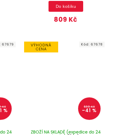
Do košíku
809 Kč
:
67679
Kód:
67678
VÝHODNÁ
CENA
9 Kč
699 Kč
1 %
–41 %
 do 24
ZBOŽÍ NA SKLADĚ (expedice do 24