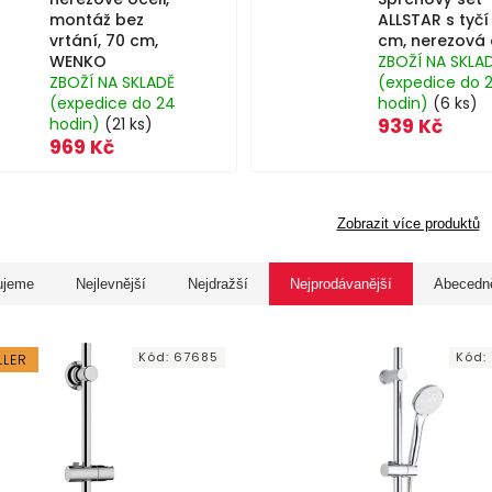
montáž bez
ALLSTAR s tyčí
vrtání, 70 cm,
cm, nerezová 
WENKO
ZBOŽÍ NA SKLA
ZBOŽÍ NA SKLADĚ
(expedice do 
(expedice do 24
hodin)
(6 ks)
hodin)
(21 ks)
939 Kč
969 Kč
Zobrazit více produktů
ujeme
Nejlevnější
Nejdražší
Nejprodávanější
Abecedn
Kód:
67685
Kód:
LLER