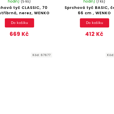
hodin)
(5 ks)
hodin)
(1 ks)
chová tyč CLASSIC, 70
Sprchová tyč BASIC, č
stříbrná, nerez, WENKO
66 cm , WENKO
Do košíku
Do košíku
669 Kč
412 Kč
Kód:
67677
Kód