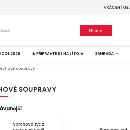
VRÁCENÍ OB
Hledat
HOOL 2026
☀️ PŘIPRAVTE SE NA LÉTO ☀️
ZAHRADA
prchové soupravy
HOVÉ SOUPRAVY
ávanější
Sprchová tyč z
nerezové oceli,
Sprchový set