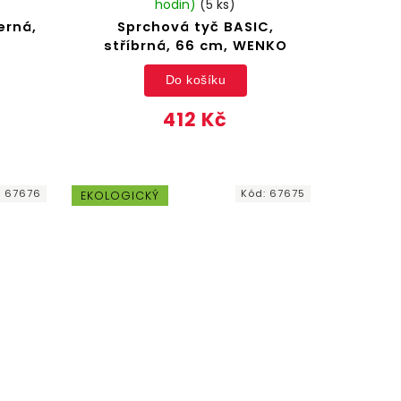
hodin)
(5 ks)
erná,
Sprchová tyč BASIC,
stříbrná, 66 cm, WENKO
Do košíku
412 Kč
:
67676
Kód:
67675
EKOLOGICKÝ