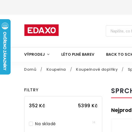
VÝPRODEJ
LÉTO PLNÉ BAREV
BACK TO SC
Domů
/
Koupelna
/
Koupelnové doplňky
/
S
SPRC
FILTRY
352
Kč
5399
Kč
Nejprod
14
Na skladě