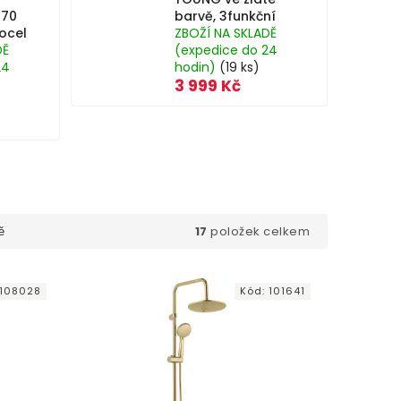
 70
barvě, 3funkční
ocel
ZBOŽÍ NA SKLADĚ
DĚ
(expedice do 24
24
hodin)
(19 ks)
3 999 Kč
17
položek celkem
ě
108028
Kód:
101641