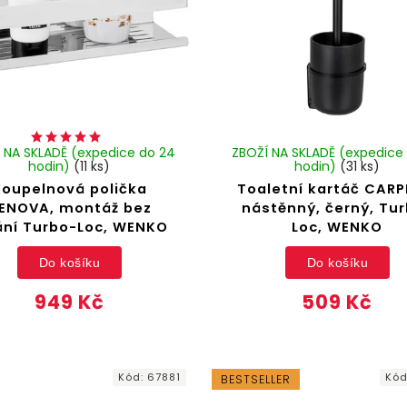
 NA SKLADĚ (expedice do 24
ZBOŽÍ NA SKLADĚ (expedice
hodin)
(11 ks)
hodin)
(31 ks)
Koupelnová polička
Toaletní kartáč CARP
ENOVA, montáž bez
nástěnný, černý, Tu
ání Turbo-Loc, WENKO
Loc, WENKO
Do košíku
Do košíku
949 Kč
509 Kč
Kód:
67881
Kó
BESTSELLER