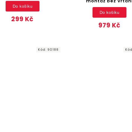
montáž bez vrtán
Do košíku
Do košíku
299 Kč
979 Kč
Kód:
90188
Kó