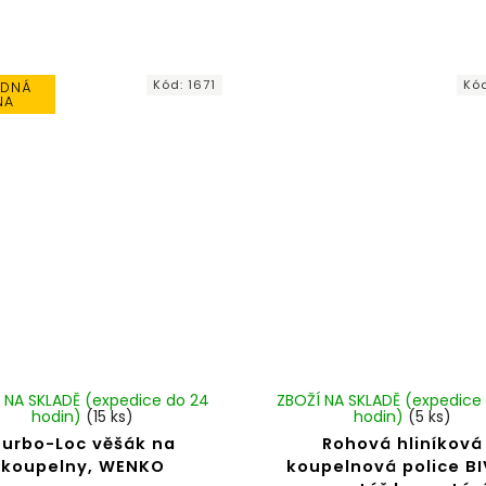
Kód:
1671
Kó
DNÁ
NA
 NA SKLADĚ (expedice do 24
ZBOŽÍ NA SKLADĚ (expedice
hodin)
(15 ks)
hodin)
(5 ks)
Turbo-Loc věšák na
Rohová hliníková
koupelny, WENKO
koupelnová police BI