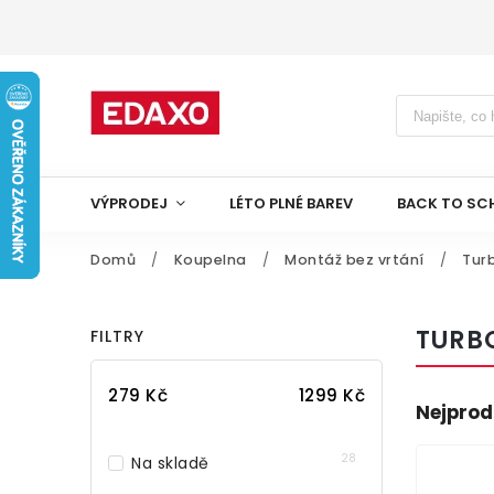
VÝPRODEJ
LÉTO PLNÉ BAREV
BACK TO SC
Domů
/
Koupelna
/
Montáž bez vrtání
/
Tur
TURB
FILTRY
279
Kč
1299
Kč
Nejprod
28
Na skladě