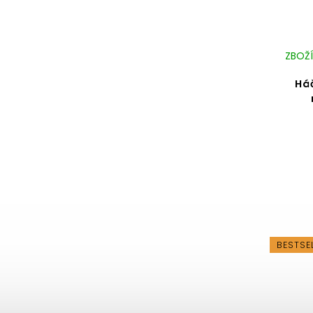
ZBOŽÍ
Há
BESTSE