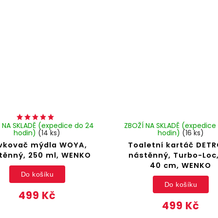
 NA SKLADĚ (expedice do 24
ZBOŽÍ NA SKLADĚ (expedice
hodin)
(14 ks)
hodin)
(16 ks)
vkovač mýdla WOYA,
Toaletní kartáč DETR
těnný, 250 ml, WENKO
nástěnný, Turbo-Loc,
40 cm, WENKO
Do košíku
Do košíku
499 Kč
499 Kč