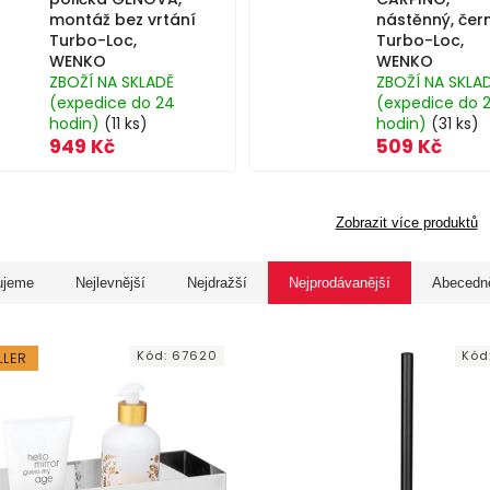
montáž bez vrtání
nástěnný, čern
Turbo-Loc,
Turbo-Loc,
WENKO
WENKO
ZBOŽÍ NA SKLADĚ
ZBOŽÍ NA SKLA
(expedice do 24
(expedice do 
hodin)
(11 ks)
hodin)
(31 ks)
949 Kč
509 Kč
Zobrazit více produktů
ujeme
Nejlevnější
Nejdražší
Nejprodávanější
Abecedn
Kód:
67620
Kód
LLER