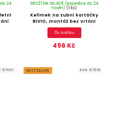
 do 24
ZBOŽÍ NA SKLADĚ (expedice do 24
hodin)
(1 ks)
letní
Kelímek na zubní kartáčky
tání
BIVIO, montáž bez vrtání
Do košíku
456 Kč
d:
67621
Kód:
67618
BESTSELLER