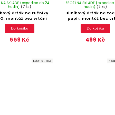
 NA SKLADĚ (expedice do 24
ZBOŽÍ NA SKLADĚ (expedice
hodin)
(7 ks)
hodin)
(7 ks)
íkový držák na ručníky
Hliníkový držák na toa
IO, montáž bez vrtání
papír, montáž bez vr
Do košíku
Do košíku
559 Kč
499 Kč
Kód:
90183
Kó