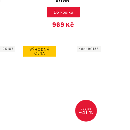
í
vrtání
Do košíku
969 Kč
d:
90187
Kód:
90185
VÝHODNÁ
CENA
779 Kč
–41 %