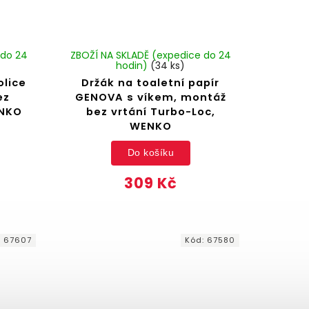
 do 24
ZBOŽÍ NA SKLADĚ (expedice do 24
hodin)
(34 ks)
lice
Držák na toaletní papír
ez
GENOVA s víkem, montáž
ENKO
bez vrtání Turbo-Loc,
WENKO
Do košíku
309 Kč
:
67607
Kód:
67580