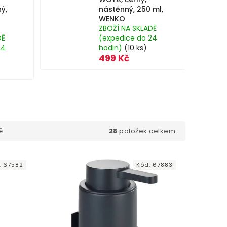
ý,
nástěnný, 250 ml,
WENKO
ZBOŽÍ NA SKLADĚ
DĚ
(expedice do 24
24
hodin)
(10 ks)
499 Kč
28
položek celkem
ě
:
67582
Kód:
67883