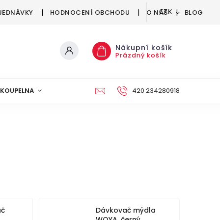
JEDNÁVKY
HODNOCENÍ OBCHODU
O NÁS
BLOG
CZK
Nákupní košík
Prázdný košík
KOUPELNA
KUCHYNĚ
DEKORACE
420 234280918
NÁBYTEK A
áč
Dávkovač mýdla
WOYA, černý,