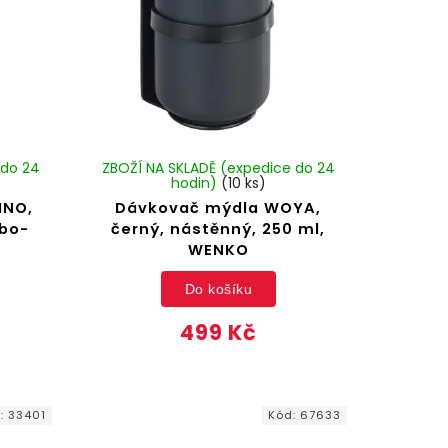
 do 24
ZBOŽÍ NA SKLADĚ (expedice do 24
hodin)
(10 ks)
INO,
Dávkovač mýdla WOYA,
rbo-
černý, nástěnný, 250 ml,
WENKO
Do košíku
499 Kč
d:
33401
Kód:
67633