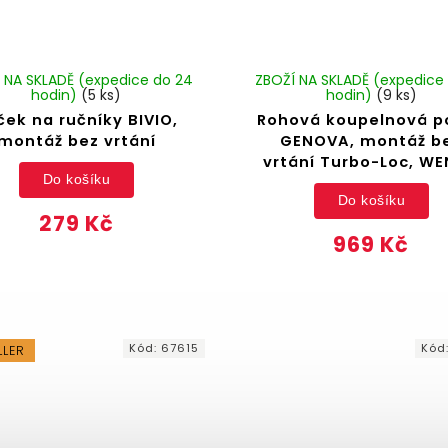
 NA SKLADĚ (expedice do 24
ZBOŽÍ NA SKLADĚ (expedice
hodin)
(5 ks)
hodin)
(9 ks)
ček na ručníky BIVIO,
Rohová koupelnová po
montáž bez vrtání
GENOVA, montáž b
vrtání Turbo-Loc, W
Do košíku
Do košíku
279 Kč
969 Kč
Kód:
67615
Kód
LLER