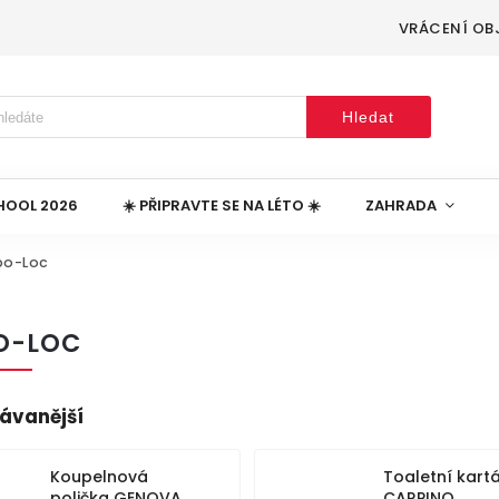
VRÁCENÍ OB
Hledat
HOOL 2026
☀️ PŘIPRAVTE SE NA LÉTO ☀️
ZAHRADA
bo-Loc
O-LOC
ávanější
Koupelnová
Toaletní kart
polička GENOVA,
CARPINO,