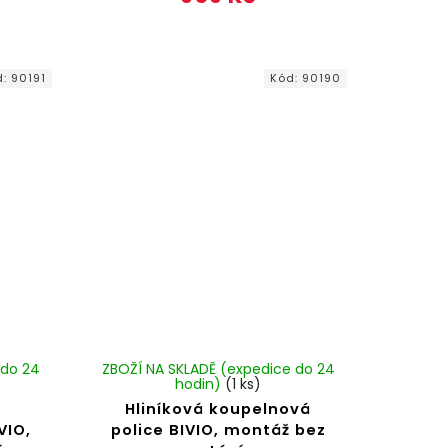
d:
90191
Kód:
90190
 do 24
ZBOŽÍ NA SKLADĚ (expedice do 24
hodin)
(1 ks)
Hliníková koupelnová
VIO,
police BIVIO, montáž bez