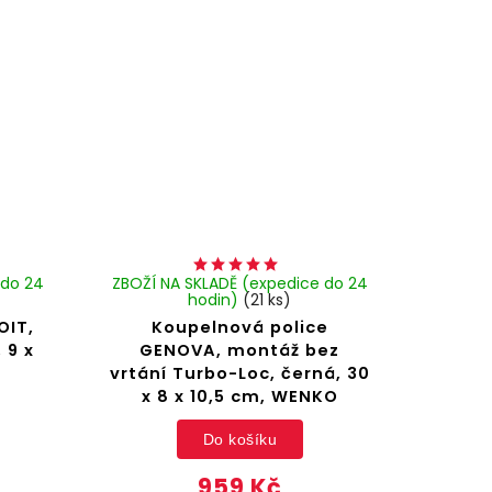
 do 24
ZBOŽÍ NA SKLADĚ (expedice do 24
hodin)
(21 ks)
OIT,
Koupelnová police
 9 x
GENOVA, montáž bez
vrtání Turbo-Loc, černá, 30
x 8 x 10,5 cm, WENKO
Do košíku
959 Kč