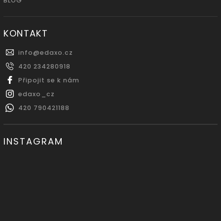
BLOG
KONTAKT
info
@
edaxo.cz
420 234280918
Připojit se k nám
edaxo_cz
420 790421188
INSTAGRAM