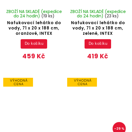
ZBOŽÍ NA SKLADĚ (expedice
ZBOŽÍ NA SKLADĚ (expedice
do 24 hodin)
(19 ks)
do 24 hodin)
(23 ks)
Nafukovací lehátko do
Nafukovací lehátko do
vody, 71 x 20 x 188 cm,
vody, 71 x 20 x 188 cm,
oranžové, INTEX
zelené, INTEX
Do košíku
Do košíku
459 Kč
419 Kč
VÝHODNÁ
VÝHODNÁ
CENA
CENA
–29 %