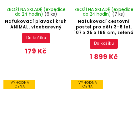
ZBOŽÍ NA SKLADĚ (expedice
ZBOŽÍ NA SKLADĚ (expedice
do 24 hodin)
(6 ks)
do 24 hodin)
(7 ks)
Nafukovací plavací kruh
Nafukovací cestovní
ANIMAL, vícebarevný
postel pro děti 3-6 let,
107 x 25 x 168 cm, zelená
Do košíku
Do košíku
179 Kč
1 899 Kč
VÝHODNÁ
VÝHODNÁ
CENA
CENA