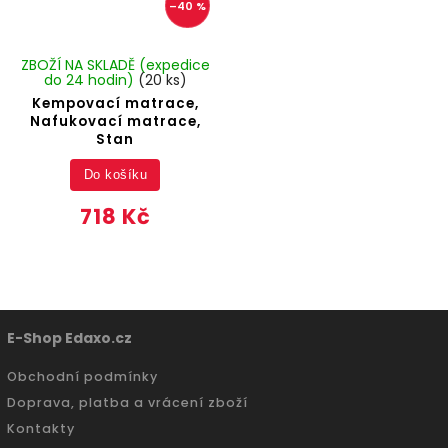
–40 %
ZBOŽÍ NA SKLADĚ (expedice
do 24 hodin)
(20 ks)
Kempovací matrace,
Nafukovací matrace,
Stan
Do košíku
718 Kč
E-Shop Edaxo.cz
Obchodní podmínky
Doprava, platba a vrácení zboží
Kontakty