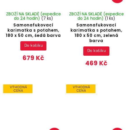
ZBOŽÍ NA SKLADĚ (expedice
ZBOŽÍ NA SKLADĚ (expedice
do 24 hodin)
(7 ks)
do 24 hodin)
(1 ks)
Samonafukovací
Samonafukovací
karimatka s potahem,
karimatka s potahem,
180 x 50 cm, šedá barva
180 x 50 cm, zelená
barva
Do košíku
Do košíku
679 Kč
469 Kč
VÝHODNÁ
VÝHODNÁ
CENA
CENA