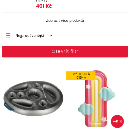
(6 ks)
401 Kč
Zobrazit více produktů
Nejprodávanější
Doporučujeme
Otevřít filtr
Nejlevnější
Nejdražší
Abecedně
VÝHODNÁ
CENA
–41 %