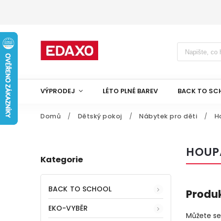
VÝPRODEJ
LÉTO PLNÉ BAREV
BACK TO SC
Domů
/
Dětský pokoj
/
Nábytek pro děti
/
H
HOUPA
Kategorie
BACK TO SCHOOL
Produk
EKO-VYBĚR
Můžete se 