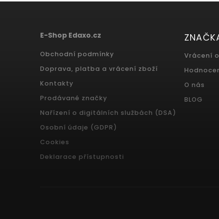
E-Shop Edaxo.cz
ZNAČK
Obchodní podmínky
Vrácení 
Doprava, platba a vrácení zboží
Hodnoce
Kontakty
O nás
Prodávané značky
BLOG
Nařízení o digitálních službách (DSA)
Osobní údaje (GDPR)
Cookies
Deklarace přístupnosti