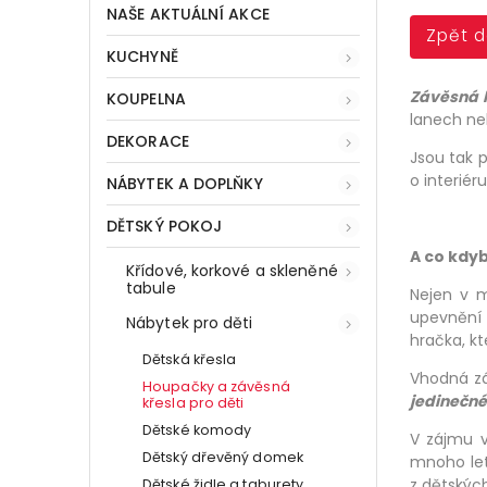
NAŠE AKTUÁLNÍ AKCE
Zpět 
KUCHYNĚ
Závěsná 
KOUPELNA
lanech ne
DEKORACE
Jsou tak 
o interiéru
NÁBYTEK A DOPLŇKY
DĚTSKÝ POKOJ
A co kdyb
Křídové, korkové a skleněné
tabule
Nejen v m
upevnění 
Nábytek pro děti
hračka, kt
Dětská křesla
Vhodná zá
Houpačky a závěsná
jedinečné
křesla pro děti
Dětské komody
V zájmu v
Dětský dřevěný domek
mnoho let
z dětských
Dětské židle a taburety