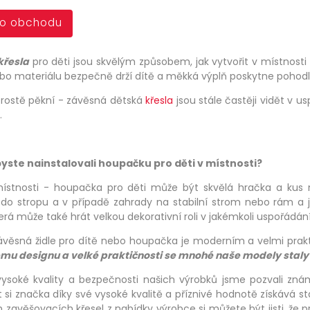
do obchodu
křesla
pro děti jsou skvělým způsobem, jak vytvořit v místnosti
bo materiálu bezpečně drží dítě a měkká výplň poskytne pohodlí
prostě pěkní - závěsná dětská
křesla
jsou stále častěji vidět v u
.
yste nainstalovali houpačku pro děti v místnosti?
ístnosti - houpačka pro děti může být skvělá hračka a kus ná
do stropu a v případě zahrady na stabilní strom nebo rám a 
erá může také hrát velkou dekorativní roli v jakémkoli uspořádán
věsná židle pro dítě nebo houpačka je moderním a velmi prak
mu designu a velké praktičnosti se mnohé naše modely staly 
ysoké kvality a bezpečnosti našich výrobků jsme pozvali zn
 si značka díky své vysoké kvalitě a příznivé hodnotě získává s
 zavěšovacích křesel z nabídky výrobce si můžete být jisti, že pr