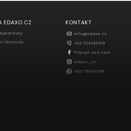
A EDAXO.CZ
KONTAKT
objednávky
info
@
edaxo.cz
ní obchodu
420 234280918
Připojit se k nám
edaxo_cz
420 790421188