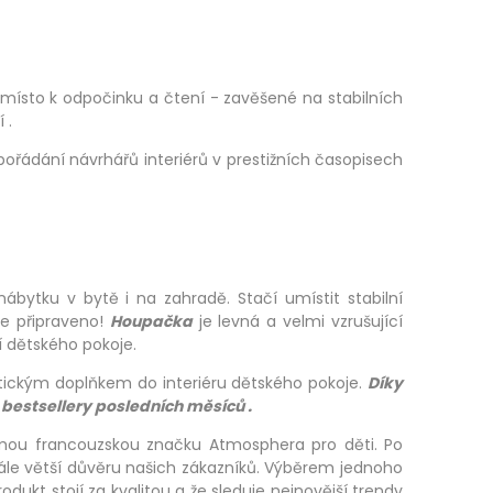
 místo k odpočinku a čtení - zavěšené na stabilních
 .
spořádání návrhářů interiérů v prestižních časopisech
bytku v bytě i na zahradě. Stačí umístit stabilní
je připraveno!
Houpačka
je levná a velmi vzrušující
í dětského pokoje.
tickým doplňkem do interiéru dětského pokoje.
Díky
bestsellery posledních měsíců .
ámou francouzskou značku Atmosphera pro děti. Po
tále větší důvěru našich zákazníků. Výběrem jednoho
odukt stojí za kvalitou a že sleduje nejnovější trendy