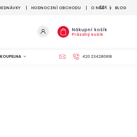
JEDNÁVKY
HODNOCENÍ OBCHODU
O NÁS
BLOG
CZK
Nákupní košík
Prázdný košík
KOUPELNA
KUCHYNĚ
DEKORACE
420 234280918
NÁBYTEK A