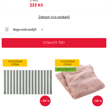
(1 ks)
222 Kč
Zobrazit více produktů
Nejprodávanější
Doporučujeme
Otevřít filtr
Nejlevnější
Nejdražší
Abecedně
VÝHODNÁ
VÝHODNÁ
CENA
CENA
EKOLOGICKÝ
–40 %
–56 %