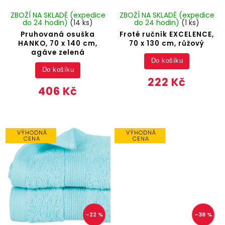
ZBOŽÍ NA SKLADĚ (expedice
ZBOŽÍ NA SKLADĚ (expedice
do 24 hodin)
(14 ks)
do 24 hodin)
(1 ks)
Pruhovaná osuška
Froté ručník EXCELENCE,
HANKO, 70 x 140 cm,
70 x 130 cm, růžový
agáve zelená
Do košíku
Do košíku
222 Kč
406 Kč
VÝHODNÁ
VÝHODNÁ
CENA
CENA
–22 %
–38 %