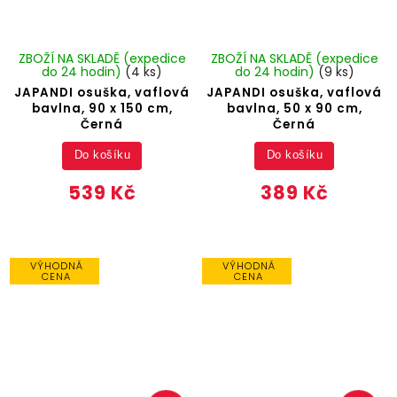
ZBOŽÍ NA SKLADĚ (expedice
ZBOŽÍ NA SKLADĚ (expedice
do 24 hodin)
(4 ks)
do 24 hodin)
(9 ks)
JAPANDI osuška, vaflová
JAPANDI osuška, vaflová
bavlna, 90 x 150 cm,
bavlna, 50 x 90 cm,
Černá
Černá
Do košíku
Do košíku
539 Kč
389 Kč
VÝHODNÁ
VÝHODNÁ
CENA
CENA