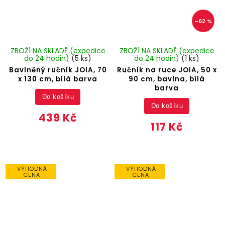
–62 %
ZBOŽÍ NA SKLADĚ (expedice
ZBOŽÍ NA SKLADĚ (expedice
do 24 hodin)
(5 ks)
do 24 hodin)
(1 ks)
Bavlněný ručník JOIA, 70
Ručník na ruce JOIA, 50 x
x 130 cm, bílá barva
90 cm, bavlna, bílá
barva
Do košíku
Do košíku
439 Kč
117 Kč
VÝHODNÁ
VÝHODNÁ
CENA
CENA