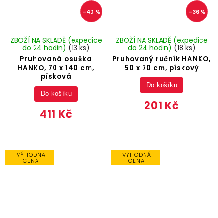
–40 %
–36 %
ZBOŽÍ NA SKLADĚ (expedice
ZBOŽÍ NA SKLADĚ (expedice
do 24 hodin)
(13 ks)
do 24 hodin)
(18 ks)
Pruhovaná osuška
Pruhovaný ručník HANKO,
HANKO, 70 x 140 cm,
50 x 70 cm, pískový
písková
Do košíku
Do košíku
201 Kč
411 Kč
VÝHODNÁ
VÝHODNÁ
CENA
CENA