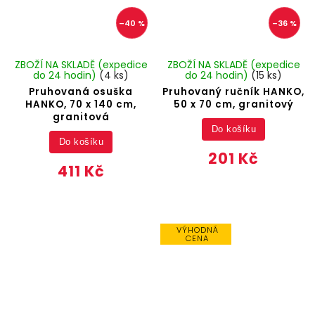
–40 %
–36 %
ZBOŽÍ NA SKLADĚ (expedice
ZBOŽÍ NA SKLADĚ (expedice
do 24 hodin)
(4 ks)
do 24 hodin)
(15 ks)
Pruhovaná osuška
Pruhovaný ručník HANKO,
HANKO, 70 x 140 cm,
50 x 70 cm, granitový
granitová
Do košíku
Do košíku
201 Kč
411 Kč
VÝHODNÁ
CENA