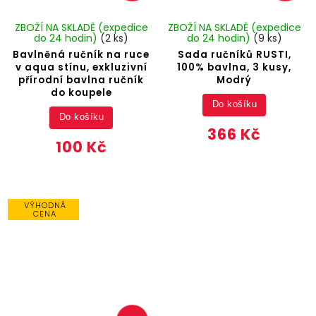
ZBOŽÍ NA SKLADĚ (expedice
ZBOŽÍ NA SKLADĚ (expedice
do 24 hodin)
(2 ks)
do 24 hodin)
(9 ks)
Bavlněná ručník na ruce
Sada ručníků RUSTI,
v aqua stínu, exkluzivní
100% bavlna, 3 kusy,
přírodní bavlna ručník
Modrý
do koupele
Do košíku
Do košíku
366 Kč
100 Kč
VÝHODNÁ
CENA