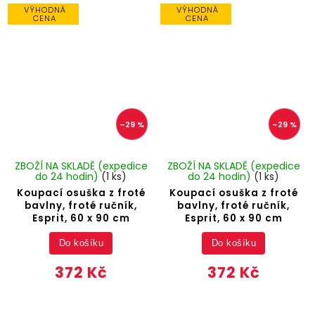
VÝHODNÁ
VÝHODNÁ
CENA
CENA
–29 %
–29 %
ZBOŽÍ NA SKLADĚ (expedice
ZBOŽÍ NA SKLADĚ (expedice
do 24 hodin)
(1 ks)
do 24 hodin)
(1 ks)
Koupací osuška z froté
Koupací osuška z froté
bavlny, froté ručník,
bavlny, froté ručník,
Esprit, 60 x 90 cm
Esprit, 60 x 90 cm
Do košíku
Do košíku
372 Kč
372 Kč