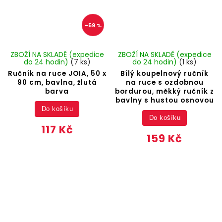
–59 %
ZBOŽÍ NA SKLADĚ (expedice
ZBOŽÍ NA SKLADĚ (expedice
do 24 hodin)
(7 ks)
do 24 hodin)
(1 ks)
Ručník na ruce JOIA, 50 x
Bílý koupelnový ručník
90 cm, bavlna, žlutá
na ruce s ozdobnou
barva
bordurou, měkký ručník z
bavlny s hustou osnovou
Do košíku
Do košíku
117 Kč
159 Kč