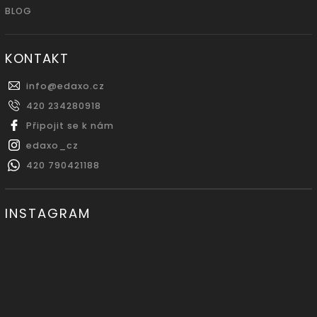
BLOG
KONTAKT
info
@
edaxo.cz
420 234280918
Připojit se k nám
edaxo_cz
420 790421188
INSTAGRAM