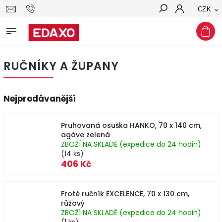
CZK
Hledat
RUČNÍKY A ŽUPANY
Nejprodávanější
Pruhovaná osuška HANKO, 70 x 140 cm,
agáve zelená
ZBOŽÍ NA SKLADĚ (expedice do 24 hodin)
(14 ks)
406 Kč
Froté ručník EXCELENCE, 70 x 130 cm,
růžový
ZBOŽÍ NA SKLADĚ (expedice do 24 hodin)