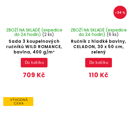
–34 %
ZBOŽÍ NA SKLADĚ (expedice
ZBOŽÍ NA SKLADĚ (expedice
do 24 hodin)
(2 ks)
do 24 hodin)
(6 ks)
Sada 3 koupelnových
Ručník z hladké bavlny,
ručníků WILD ROMANCE,
CELADON, 30 x 50 cm,
bavlna, 400 g/m²
zelený
Do košíku
Do košíku
709 Kč
110 Kč
VÝHODNÁ
CENA