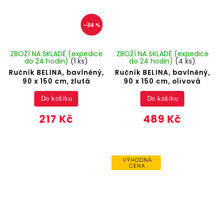
–56 %
ZBOŽÍ NA SKLADĚ (expedice
ZBOŽÍ NA SKLADĚ (expedice
do 24 hodin)
(1 ks)
do 24 hodin)
(4 ks)
Ručník BELINA, bavlněný,
Ručník BELINA, bavlněný,
90 x 150 cm, žlutá
90 x 150 cm, olivová
Do košíku
Do košíku
217 Kč
489 Kč
VÝHODNÁ
CENA