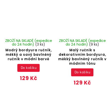
ZBOŽÍ NA SKLADĚ (expedice
ZBOŽÍ NA SKLADĚ (expedice
do 24 hodin)
(3 ks)
do 24 hodin)
(9 ks)
Modrý bordyura ručník,
Malý ručník s
měkký a savý bavlněný
dekorativním bordyura,
ručník v módní barvě
měkký bavlněný ručník v
módním tónu
Do košíku
Do košíku
129 Kč
129 Kč