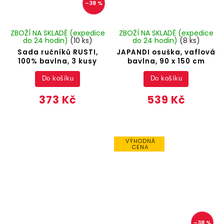
–38 %
ZBOŽÍ NA SKLADĚ (expedice
ZBOŽÍ NA SKLADĚ (expedice
do 24 hodin)
(10 ks)
do 24 hodin)
(8 ks)
Sada ručníků RUSTI,
JAPANDI osuška, vaflová
100% bavlna, 3 kusy
bavlna, 90 x 150 cm
Do košíku
Do košíku
373 Kč
539 Kč
VÝHODNÁ
CENA
–38 %