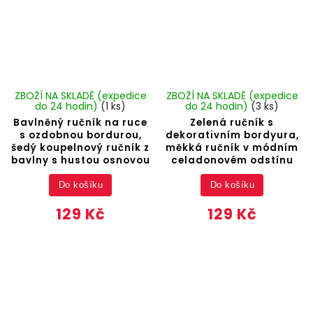
ZBOŽÍ NA SKLADĚ (expedice
ZBOŽÍ NA SKLADĚ (expedice
do 24 hodin)
(1 ks)
do 24 hodin)
(3 ks)
Bavlněný ručník na ruce
Zelená ručník s
s ozdobnou bordurou,
dekorativním bordyura,
šedý koupelnový ručník z
měkká ručník v módním
bavlny s hustou osnovou
celadonovém odstínu
Do košíku
Do košíku
129 Kč
129 Kč