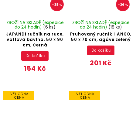
–38 %
–36 %
ZBOŽÍ NA SKLADĚ (expedice
ZBOŽÍ NA SKLADĚ (expedice
do 24 hodin)
(6 ks)
do 24 hodin)
(18 ks)
JAPANDI ručník na ruce,
Pruhovaný ručník HANKO,
vaflová bavlna, 50 x 90
50 x 70 cm, agáve zelený
cm, Černá
Do košíku
Do košíku
201 Kč
154 Kč
VÝHODNÁ
VÝHODNÁ
CENA
CENA