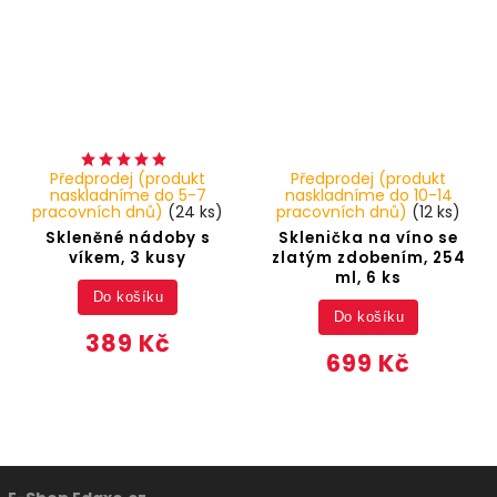
Předprodej (produkt
Předprodej (produkt
naskladníme do 5-7
naskladníme do 10-14
pracovních dnů)
(24 ks)
pracovních dnů)
(12 ks)
Skleněné nádoby s
Sklenička na víno se
víkem, 3 kusy
zlatým zdobením, 254
ml, 6 ks
Do košíku
Do košíku
389 Kč
699 Kč