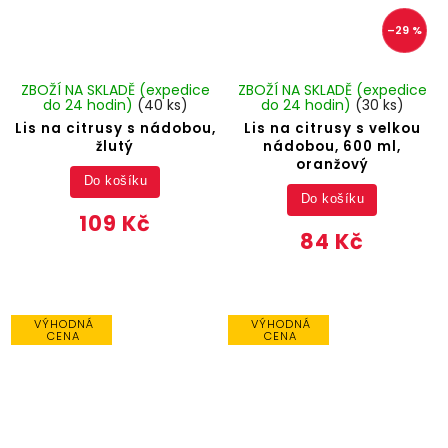
–29 %
ZBOŽÍ NA SKLADĚ (expedice
ZBOŽÍ NA SKLADĚ (expedice
do 24 hodin)
(40 ks)
do 24 hodin)
(30 ks)
Lis na citrusy s nádobou,
Lis na citrusy s velkou
žlutý
nádobou, 600 ml,
oranžový
Do košíku
Do košíku
109 Kč
84 Kč
VÝHODNÁ
VÝHODNÁ
CENA
CENA