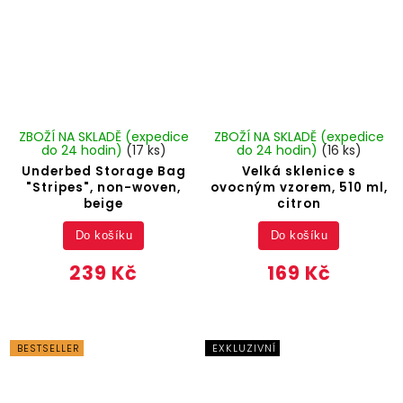
ZBOŽÍ NA SKLADĚ (expedice
ZBOŽÍ NA SKLADĚ (expedice
do 24 hodin)
(17 ks)
do 24 hodin)
(16 ks)
Underbed Storage Bag
Velká sklenice s
"Stripes", non-woven,
ovocným vzorem, 510 ml,
beige
citron
Do košíku
Do košíku
239 Kč
169 Kč
BESTSELLER
EXKLUZIVNÍ