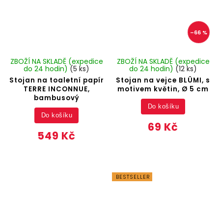
–66 %
ZBOŽÍ NA SKLADĚ (expedice
ZBOŽÍ NA SKLADĚ (expedice
do 24 hodin)
(5 ks)
do 24 hodin)
(12 ks)
Stojan na toaletní papír
Stojan na vejce BLÜMI, s
TERRE INCONNUE,
motivem květin, Ø 5 cm
bambusový
Do košíku
Do košíku
69 Kč
549 Kč
BESTSELLER