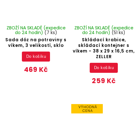
ZBOŽÍ NA SKLADĚ (expedice
ZBOŽÍ NA SKLADĚ (expedice
do 24 hodin)
(7 ks)
do 24 hodin)
(51 ks)
Sada dóz na potraviny s
Skládací krabice,
víkem, 3 velikostí, sklo
skládací kontejner s
víkem - 38 x 29 x 16,5 cm,
ZELLER
Do košíku
469 Kč
Do košíku
259 Kč
VÝHODNÁ
CENA