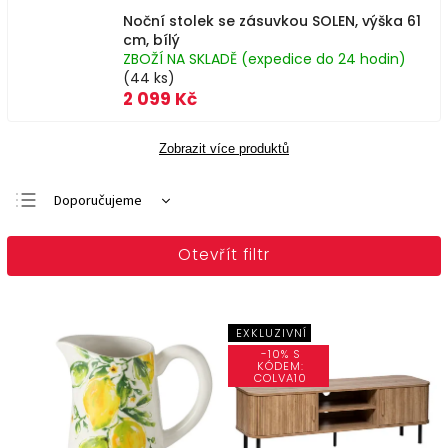
Noční stolek se zásuvkou SOLEN, výška 61
cm, bílý
ZBOŽÍ NA SKLADĚ (expedice do 24 hodin)
(44 ks)
2 099 Kč
Zobrazit více produktů
Doporučujeme
Nejlevnější
Otevřít filtr
Nejdražší
Nejprodávanější
Abecedně
EXKLUZIVNÍ
-10% S
KÓDEM:
COLVA10