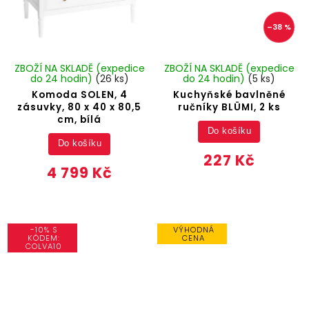
–38 %
ZBOŽÍ NA SKLADĚ (expedice
ZBOŽÍ NA SKLADĚ (expedice
do 24 hodin)
(26 ks)
do 24 hodin)
(5 ks)
Komoda SOLEN, 4
Kuchyňské bavlněné
zásuvky, 80 x 40 x 80,5
ručníky BLÜMI, 2 ks
cm, bílá
Do košíku
Do košíku
227 Kč
4 799 Kč
-10% S
VÝHODNÁ
KÓDEM:
CENA
COLVA10