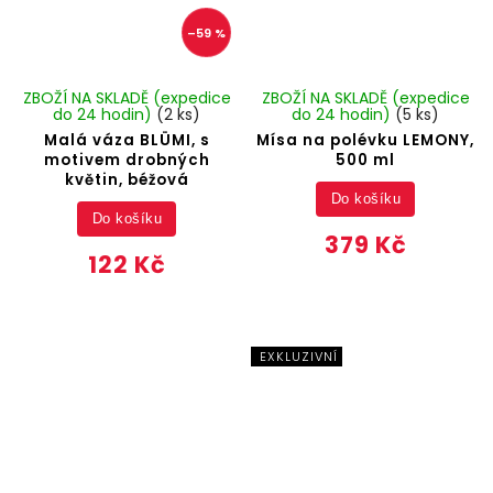
–59 %
ZBOŽÍ NA SKLADĚ (expedice
ZBOŽÍ NA SKLADĚ (expedice
do 24 hodin)
(2 ks)
do 24 hodin)
(5 ks)
Malá váza BLÜMI, s
Mísa na polévku LEMONY,
motivem drobných
500 ml
květin, béžová
Do košíku
Do košíku
379 Kč
122 Kč
EXKLUZIVNÍ