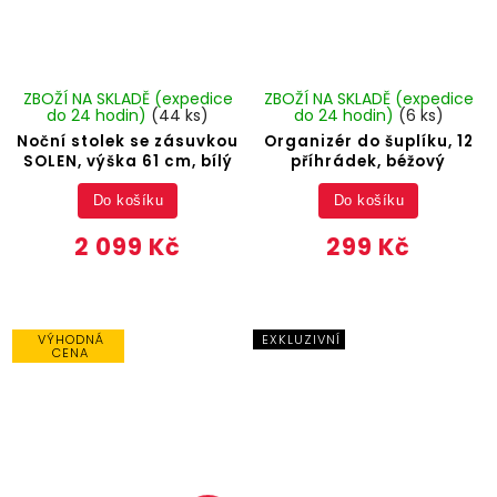
ZBOŽÍ NA SKLADĚ (expedice
ZBOŽÍ NA SKLADĚ (expedice
do 24 hodin)
(44 ks)
do 24 hodin)
(6 ks)
Noční stolek se zásuvkou
Organizér do šuplíku, 12
SOLEN, výška 61 cm, bílý
příhrádek, béžový
Do košíku
Do košíku
2 099 Kč
299 Kč
VÝHODNÁ
EXKLUZIVNÍ
CENA