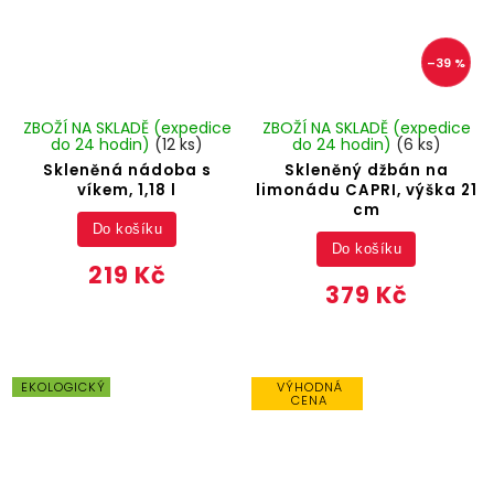
–39 %
ZBOŽÍ NA SKLADĚ (expedice
ZBOŽÍ NA SKLADĚ (expedice
do 24 hodin)
(12 ks)
do 24 hodin)
(6 ks)
Skleněná nádoba s
Skleněný džbán na
víkem, 1,18 l
limonádu CAPRI, výška 21
cm
Do košíku
Do košíku
219 Kč
379 Kč
EKOLOGICKÝ
VÝHODNÁ
CENA