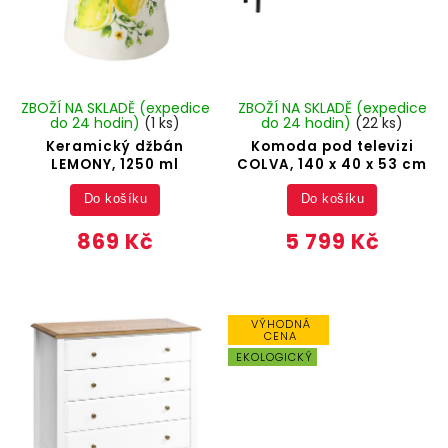
ZBOŽÍ NA SKLADĚ (expedice
ZBOŽÍ NA SKLADĚ (expedice
do 24 hodin)
(1 ks)
do 24 hodin)
(22 ks)
Keramický džbán
Komoda pod televizi
LEMONY, 1250 ml
COLVA, 140 x 40 x 53 cm
Do košíku
Do košíku
869 Kč
5 799 Kč
VÝHODNÁ
CENA
EKOLOGICKÝ