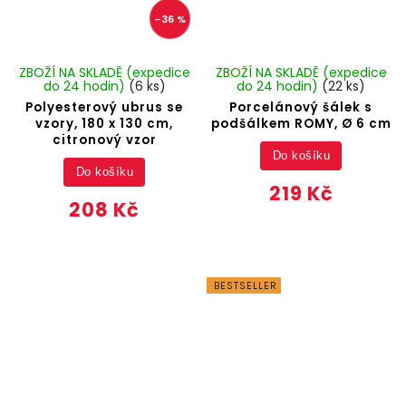
–36 %
ZBOŽÍ NA SKLADĚ (expedice
ZBOŽÍ NA SKLADĚ (expedice
do 24 hodin)
(6 ks)
do 24 hodin)
(22 ks)
Polyesterový ubrus se
Porcelánový šálek s
vzory, 180 x 130 cm,
podšálkem ROMY, Ø 6 cm
citronový vzor
Do košíku
Do košíku
219 Kč
208 Kč
BESTSELLER