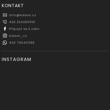
KONTAKT
info
@
edaxo.cz
420 234280918
Připojit se k nám
edaxo_cz
420 790421188
INSTAGRAM