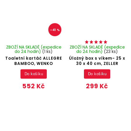
–41 %
ZBOŽÍ NA SKLADĚ (expedice
ZBOŽÍ NA SKLADĚ (expedice
do 24 hodin)
(1 ks)
do 24 hodin)
(23 ks)
Toaletní kartáč ALLEGRE
Úložný box s víkem- 25 x
BAMBOO, WENKO
30 x 40 cm, ZELLER
Do košíku
Do košíku
552 Kč
299 Kč