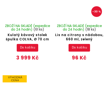
–30 %
ZBOŽÍ NA SKLADĚ (expedice
ZBOŽÍ NA SKLADĚ (expedice
do 24 hodin)
(61 ks)
do 24 hodin)
(18 ks)
Kulatý kávový stolek
Lis na citrony s nádobou,
špulka COLVA, Ø 70 cm
660 ml, zelený
Do košíku
Do košíku
3 999 Kč
96 Kč
VÝHODNÁ
CENA