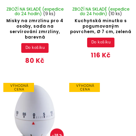
ZBOŽÍ NA SKLADĚ (expedice
ZBOŽÍ NA SKLADĚ (expedice
do 24 hodin)
(9 ks)
do 24 hodin)
(10 ks)
Misky na zmrzlinu pro 4
Kuchyňská minutka s
osoby, sada na
pogumovaným
servírování zmrzliny,
povrchem, Ø 7 cm, zelená
barevná
Do košíku
Do košíku
116 Kč
80 Kč
VÝHODNÁ
VÝHODNÁ
CENA
CENA
–38 %