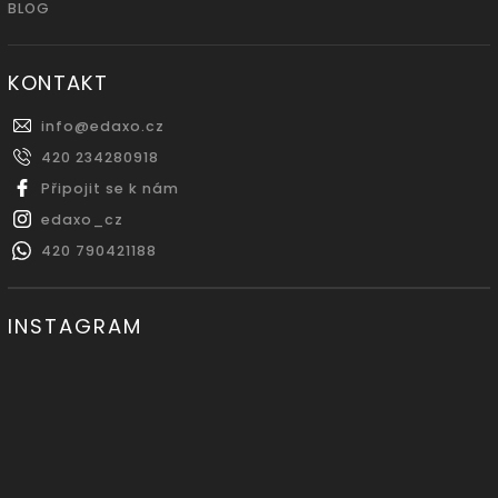
BLOG
KONTAKT
info
@
edaxo.cz
420 234280918
Připojit se k nám
edaxo_cz
420 790421188
INSTAGRAM