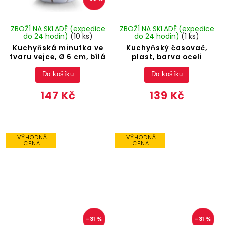
ZBOŽÍ NA SKLADĚ (expedice
ZBOŽÍ NA SKLADĚ (expedice
do 24 hodin)
(10 ks)
do 24 hodin)
(1 ks)
Kuchyňská minutka ve
Kuchyňský časovač,
tvaru vejce, Ø 6 cm, bílá
plast, barva oceli
Do košíku
Do košíku
147 Kč
139 Kč
VÝHODNÁ
VÝHODNÁ
CENA
CENA
–31 %
–31 %