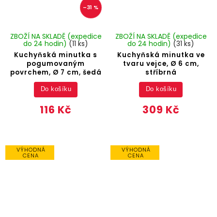
–31 %
ZBOŽÍ NA SKLADĚ (expedice
ZBOŽÍ NA SKLADĚ (expedice
do 24 hodin)
(11 ks)
do 24 hodin)
(31 ks)
Kuchyňská minutka s
Kuchyňská minutka ve
pogumovaným
tvaru vejce, Ø 6 cm,
povrchem, Ø 7 cm, šedá
stříbrná
Do košíku
Do košíku
116 Kč
309 Kč
VÝHODNÁ
VÝHODNÁ
CENA
CENA