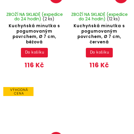
ZBOŽÍ NA SKLADĚ (expedice
ZBOŽÍ NA SKLADĚ (expedice
do 24 hodin)
(2 ks)
do 24 hodin)
(12 ks)
Kuchyňská minutka s
Kuchyňská minutka s
pogumovaným
pogumovaným
povrchem, Ø 7 cm,
povrchem, Ø 7 cm,
béžová
červená
Do košíku
Do košíku
116 Kč
116 Kč
VÝHODNÁ
CENA