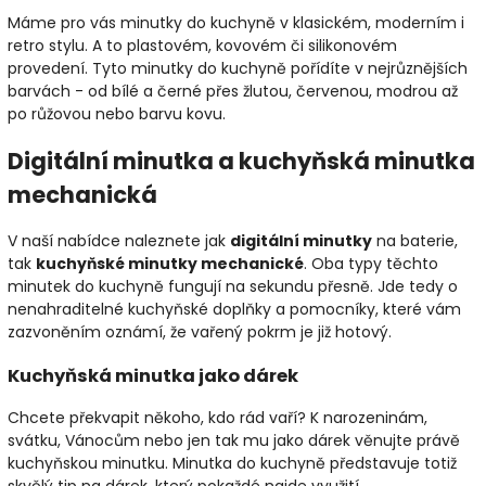
Máme pro vás minutky do kuchyně v klasickém, moderním i
retro stylu. A to plastovém, kovovém či silikonovém
provedení. Tyto minutky do kuchyně pořídíte v nejrůznějších
barvách - od bílé a černé přes žlutou, červenou, modrou až
po růžovou nebo barvu kovu.
Digitální minutka a kuchyňská minutka
mechanická
V naší nabídce naleznete jak
digitální minutky
na baterie,
tak
kuchyňské minutky mechanické
. Oba typy těchto
minutek do kuchyně fungují na sekundu přesně. Jde tedy o
nenahraditelné kuchyňské doplňky a pomocníky, které vám
zazvoněním oznámí, že vařený pokrm je již hotový.
Kuchyňská minutka jako dárek
Chcete překvapit někoho, kdo rád vaří? K narozeninám,
svátku, Vánocům nebo jen tak mu jako dárek věnujte právě
kuchyňskou minutku. Minutka do kuchyně představuje totiž