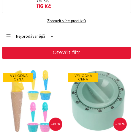
(10 ks)
116 Kč
Zobrazit více produktů
Nejprodávanější
Doporučujeme
Otevřít filtr
Nejlevnější
Nejdražší
Abecedně
VÝHODNÁ
VÝHODNÁ
CENA
CENA
–61 %
–31 %