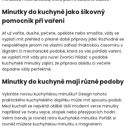
Minutky do kuchyně jako šikovný
pomocník při vaření
Ať už vaříte, dusíte, pečete, opékáte nebo smažíte, vždy se
vyplatí mít přehled o přesné době přípravy jídel. Rozhodně se
nespoléhejte jenom na vlastní odhad. Praktickou časomíru v
digitální či mechanické podobě, která za vás pohlídá vaření,
se vyplatí mít vždy pro ruce! Zvonící hlídač v podobě
kuchyňské minutky zajistí, že příprava obědu či večeře
dopadne vždy perfektně.
Minutky do kuchyně mají různé podoby
Vybíráte novou kuchyňskou minutku? Design tohoto
praktického kuchyňského doplňku může mít spoustu podob.
Mezi kuchaři se největší oblibě těší moderní verze minutky
například ve tvaru vejce, stopek nebo přesýpacích hodin.
Velmi trendy je rovněž retro kuchyňská minutka. Pořídit si
rovněž můžete kuchyňskou minutku s magnetem.