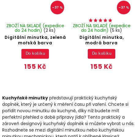
–37 %
–37 %
ZBOŽÍ NA SKLADĚ (expedice
ZBOŽÍ NA SKLADĚ (expedice
do 24 hodin)
(2 ks)
do 24 hodin)
(5 ks)
Digitální minutka, zelená
Digitální minutka,
mořská barva
modrá barva
Do košíku
Do košíku
155 Kč
155 Kč
Kuchyňské minutky
představují praktický kuchyňský
doplněk, který je určený k měření času při vaření. Chcete si
pořídit novou minutku do kuchyně, díky níž budete mít
perfektní přehled o době přípravy jídla? Tento praktický a
zároveň designový kuchyňský doplněk si můžete vybrat u nás.
Rozhodnete se mezi digitální minutkou nebo kuchyňskou
minutkou mechanickou, která patří k oblíbené klasice?