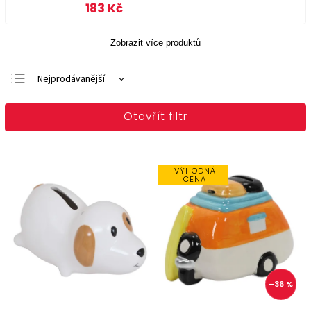
183 Kč
Zobrazit více produktů
Nejprodávanější
Doporučujeme
Otevřít filtr
Nejlevnější
Nejdražší
Abecedně
VÝHODNÁ
CENA
–36 %