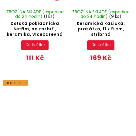
ZBOŽÍ NA SKLADĚ (expedice
ZBOŽÍ NA SKLADĚ (expedice
do 24 hodin)
(1 ks)
do 24 hodin)
(9 ks)
Dětská pokladnička
Keramická kasička,
Šetřím, na rozbití,
prasátko, 11 x 9 cm,
keramika, vícebarevná
stříbrná
Do košíku
Do košíku
111 Kč
169 Kč
BESTSELLER