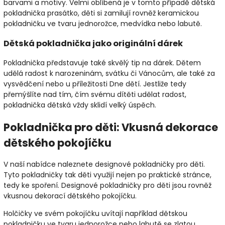
barvami a motivy. Velmi oblíbená je v tomto případě dětská
pokladnička prasátko, děti si zamilují rovněž keramickou
pokladničku ve tvaru jednorožce, medvídka nebo labutě.
Dětská pokladnička jako originální dárek
Pokladnička představuje také skvělý tip na dárek. Dětem
udělá radost k narozeninám, svátku či Vánocům, ale také za
vysvědčení nebo u příležitosti Dne dětí. Jestliže tedy
přemýšlíte nad tím, čím svému dítěti udělat radost,
pokladnička dětská vždy sklidí velký úspěch.
Pokladnička pro děti: Vkusná dekorace
dětského pokojíčku
V naší nabídce naleznete designové pokladničky pro děti.
Tyto pokladničky tak děti využijí nejen po praktické stránce,
tedy ke spoření. Designové pokladničky pro děti jsou rovněž
vkusnou dekorací dětského pokojíčku.
Holčičky ve svém pokojíčku uvítají například dětskou
pokladničku ve tvaru jednorožce nebo labutě se zlatou