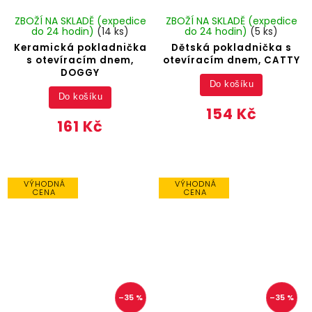
ZBOŽÍ NA SKLADĚ (expedice
ZBOŽÍ NA SKLADĚ (expedice
do 24 hodin)
(14 ks)
do 24 hodin)
(5 ks)
Keramická pokladnička
Dětská pokladnička s
s otevíracím dnem,
otevíracím dnem, CATTY
DOGGY
Do košíku
Do košíku
154 Kč
161 Kč
VÝHODNÁ
VÝHODNÁ
CENA
CENA
–35 %
–35 %