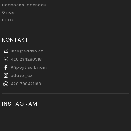
Hodnocení obchodu
O nás
BLOG
KONTAKT
info
@
edaxo.cz
420 234280918
Připojit se k nám
edaxo_cz
420 790421188
INSTAGRAM