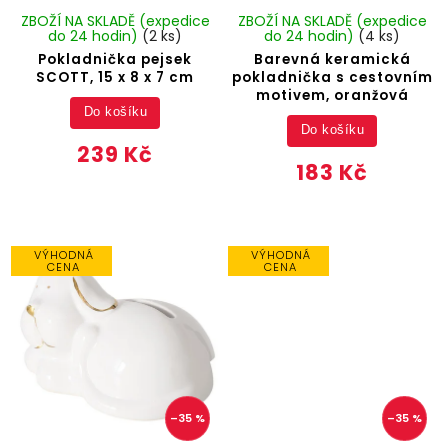
ZBOŽÍ NA SKLADĚ (expedice
ZBOŽÍ NA SKLADĚ (expedice
do 24 hodin)
(2 ks)
do 24 hodin)
(4 ks)
Pokladnička pejsek
Barevná keramická
SCOTT, 15 x 8 x 7 cm
pokladnička s cestovním
motivem, oranžová
Do košíku
Do košíku
239 Kč
183 Kč
VÝHODNÁ
VÝHODNÁ
CENA
CENA
–35 %
–35 %