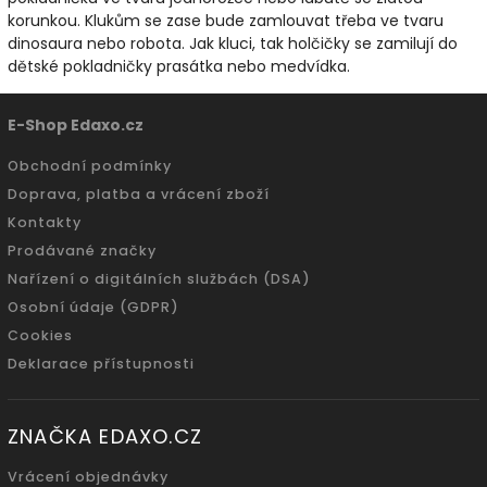
korunkou. Klukům se zase bude zamlouvat třeba ve tvaru
dinosaura nebo robota. Jak kluci, tak holčičky se zamilují do
dětské pokladničky prasátka nebo medvídka.
E-Shop Edaxo.cz
Obchodní podmínky
Doprava, platba a vrácení zboží
Kontakty
Prodávané značky
Nařízení o digitálních službách (DSA)
Osobní údaje (GDPR)
Cookies
Deklarace přístupnosti
ZNAČKA EDAXO.CZ
Vrácení objednávky