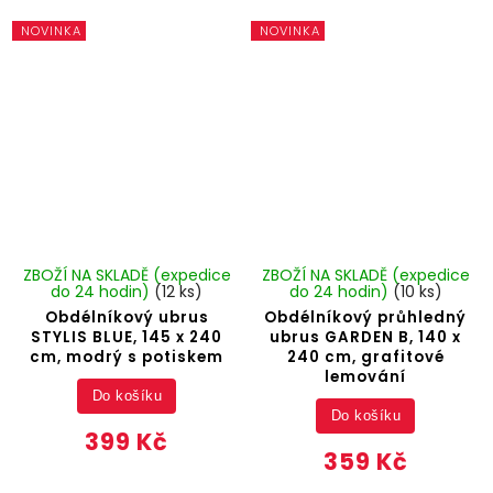
NOVINKA
NOVINKA
ZBOŽÍ NA SKLADĚ (expedice
ZBOŽÍ NA SKLADĚ (expedice
do 24 hodin)
(12 ks)
do 24 hodin)
(10 ks)
Obdélníkový ubrus
Obdélníkový průhledný
STYLIS BLUE, 145 x 240
ubrus GARDEN B, 140 x
cm, modrý s potiskem
240 cm, grafitové
lemování
Do košíku
Do košíku
399 Kč
359 Kč