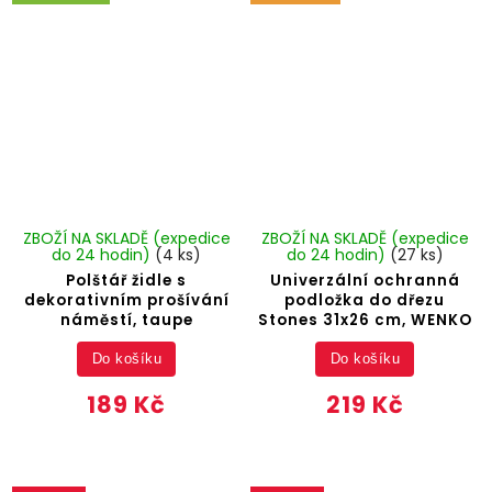
ZBOŽÍ NA SKLADĚ (expedice
ZBOŽÍ NA SKLADĚ (expedice
do 24 hodin)
(4 ks)
do 24 hodin)
(27 ks)
Polštář židle s
Univerzální ochranná
dekorativním prošívání
podložka do dřezu
náměstí, taupe
Stones 31x26 cm, WENKO
Do košíku
Do košíku
189 Kč
219 Kč