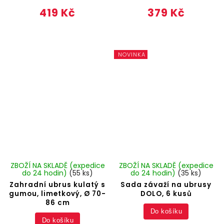
419 Kč
379 Kč
NOVINKA
ZBOŽÍ NA SKLADĚ (expedice
ZBOŽÍ NA SKLADĚ (expedice
do 24 hodin)
(55 ks)
do 24 hodin)
(35 ks)
Zahradní ubrus kulatý s
Sada závaží na ubrusy
gumou, limetkový, Ø 70-
DOLO, 6 kusů
86 cm
Do košíku
Do košíku