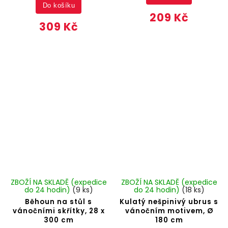
Do košíku
209 Kč
309 Kč
ZBOŽÍ NA SKLADĚ (expedice
ZBOŽÍ NA SKLADĚ (expedice
do 24 hodin)
(9 ks)
do 24 hodin)
(18 ks)
Běhoun na stůl s
Kulatý nešpinivý ubrus s
vánočními skřítky, 28 x
vánočním motivem, Ø
300 cm
180 cm