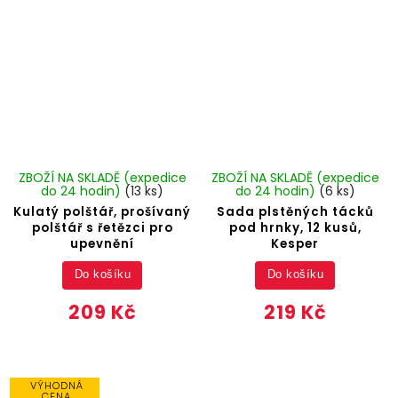
ZBOŽÍ NA SKLADĚ (expedice
ZBOŽÍ NA SKLADĚ (expedice
do 24 hodin)
(13 ks)
do 24 hodin)
(6 ks)
Kulatý polštář, prošívaný
Sada plstěných tácků
polštář s řetězci pro
pod hrnky, 12 kusů,
upevnění
Kesper
Do košíku
Do košíku
209 Kč
219 Kč
VÝHODNÁ
CENA