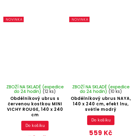
NOVINKA
NOVINKA
ZBOŽÍ NA SKLADĚ (expedice
ZBOŽÍ NA SKLADĚ (expedice
do 24 hodin)
(12 ks)
do 24 hodin)
(10 ks)
Obdélníkový ubrus s
Obdélníkový ubrus NAYA,
červenou kostkou MINI
140 x 240 cm, efekt lnu,
VICHY ROUGE, 140 x 240
světle modrý
cm
Do košíku
Do košíku
559 Kč