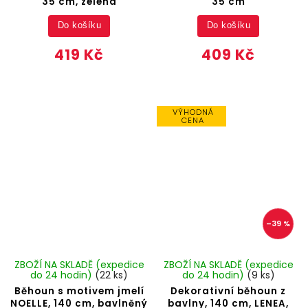
35 cm, zelená
35 cm
Do košíku
Do košíku
419 Kč
409 Kč
VÝHODNÁ
CENA
–39 %
ZBOŽÍ NA SKLADĚ (expedice
ZBOŽÍ NA SKLADĚ (expedice
do 24 hodin)
(22 ks)
do 24 hodin)
(9 ks)
Běhoun s motivem jmelí
Dekorativní běhoun z
NOELLE, 140 cm, bavlněný
bavlny, 140 cm, LENEA,