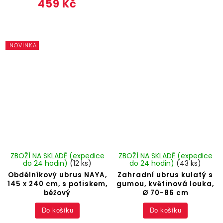
459 Kč
NOVINKA
ZBOŽÍ NA SKLADĚ (expedice
ZBOŽÍ NA SKLADĚ (expedice
do 24 hodin)
(12 ks)
do 24 hodin)
(43 ks)
Obdélníkový ubrus NAYA,
Zahradní ubrus kulatý s
145 x 240 cm, s potiskem,
gumou, květinová louka,
béžový
Ø 70-86 cm
Do košíku
Do košíku