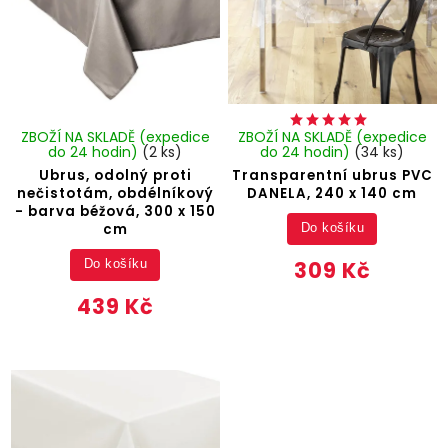
ZBOŽÍ NA SKLADĚ (expedice
ZBOŽÍ NA SKLADĚ (expedice
do 24 hodin)
(2 ks)
do 24 hodin)
(34 ks)
Ubrus, odolný proti
Transparentní ubrus PVC
nečistotám, obdélníkový
DANELA, 240 x 140 cm
- barva béžová, 300 x 150
cm
Do košíku
309 Kč
Do košíku
439 Kč