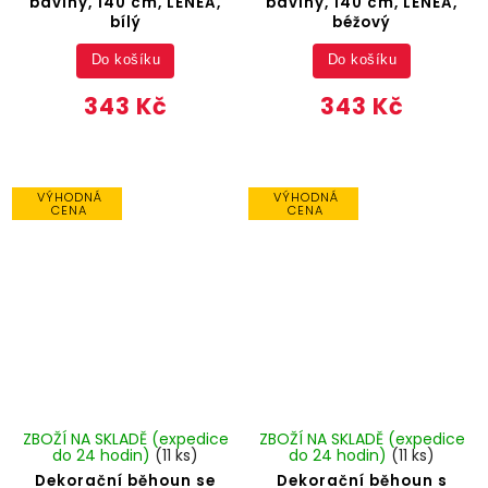
bavlny, 140 cm, LENEA,
bavlny, 140 cm, LENEA,
bílý
béžový
Do košíku
Do košíku
343 Kč
343 Kč
VÝHODNÁ
VÝHODNÁ
CENA
CENA
ZBOŽÍ NA SKLADĚ (expedice
ZBOŽÍ NA SKLADĚ (expedice
do 24 hodin)
(11 ks)
do 24 hodin)
(11 ks)
Dekorační běhoun se
Dekorační běhoun s