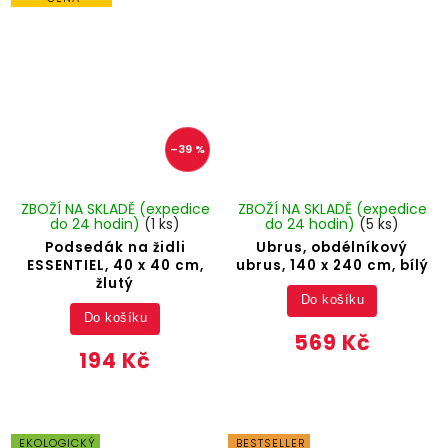
–39 %
ZBOŽÍ NA SKLADĚ (expedice
ZBOŽÍ NA SKLADĚ (expedice
do 24 hodin)
(1 ks)
do 24 hodin)
(5 ks)
Podsedák na židli
Ubrus, obdélníkový
ESSENTIEL, 40 x 40 cm,
ubrus, 140 x 240 cm, bílý
žlutý
Do košíku
Do košíku
569 Kč
194 Kč
EKOLOGICKÝ
BESTSELLER