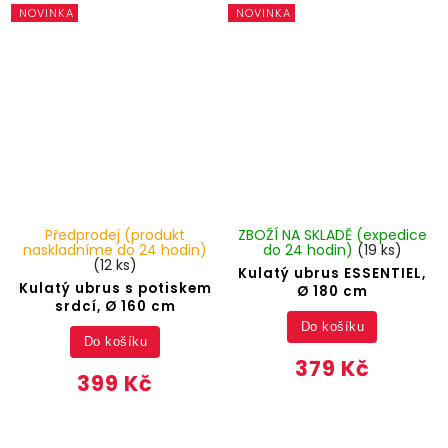
NOVINKA
NOVINKA
Předprodej (produkt
ZBOŽÍ NA SKLADĚ (expedice
naskladníme do 24 hodin)
do 24 hodin)
(19 ks)
(12 ks)
Kulatý ubrus ESSENTIEL,
Kulatý ubrus s potiskem
Ø 180 cm
srdcí, Ø 160 cm
Do košíku
Do košíku
379 Kč
399 Kč