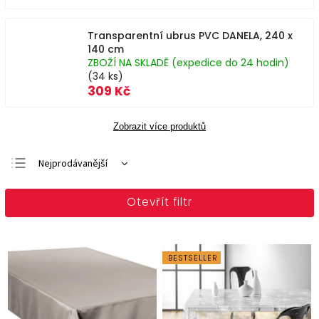
Transparentní ubrus PVC DANELA, 240 x
140 cm
ZBOŽÍ NA SKLADĚ (expedice do 24 hodin)
(34 ks)
309 Kč
Zobrazit více produktů
Nejprodávanější
Doporučujeme
Otevřít filtr
Nejlevnější
Nejdražší
Abecedně
BESTSELLER