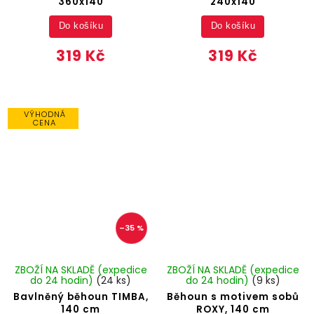
360x140
240x140
Do košíku
Do košíku
319 Kč
319 Kč
VÝHODNÁ
CENA
–35 %
ZBOŽÍ NA SKLADĚ (expedice
ZBOŽÍ NA SKLADĚ (expedice
do 24 hodin)
(24 ks)
do 24 hodin)
(9 ks)
Bavlněný běhoun TIMBA,
Běhoun s motivem sobů
140 cm
ROXY, 140 cm