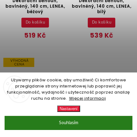
Dekorační běhoun,
Dekorační běhoun,
bavlněný, 140 cm, LENEA,
bavlněný, 140 cm, LENEA,
béžový
bílý
Do košíku
Do košíku
519 Kč
539 Kč
VÝHODNÁ
CENA
Używamy plików cookie, aby umożliwić Ci komfortowe
przeglądanie strony internetowej lub poprawić jej
funkcjonalność, wydajność i użyteczność poprzez analizę
ruchu na stronie.
Więcej informacji
Nastavení
–37 %
Souhlasím
ZBOŽÍ NA SKLADĚ (expedice
ZBOŽÍ NA SKLADĚ (expedice
do 24 hodin)
(16 ks)
do 24 hodin)
(1 ks)