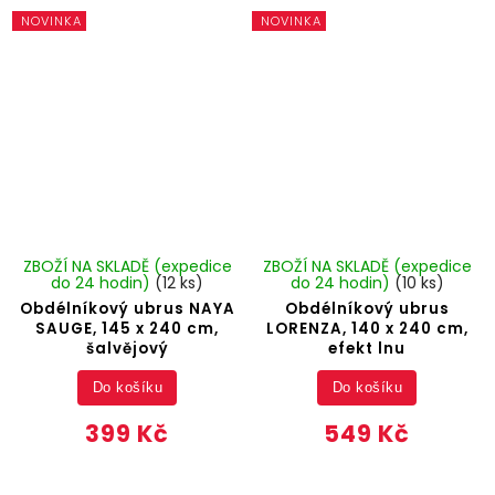
NOVINKA
NOVINKA
ZBOŽÍ NA SKLADĚ (expedice
ZBOŽÍ NA SKLADĚ (expedice
do 24 hodin)
(12 ks)
do 24 hodin)
(10 ks)
Obdélníkový ubrus NAYA
Obdélníkový ubrus
SAUGE, 145 x 240 cm,
LORENZA, 140 x 240 cm,
šalvějový
efekt lnu
Do košíku
Do košíku
399 Kč
549 Kč