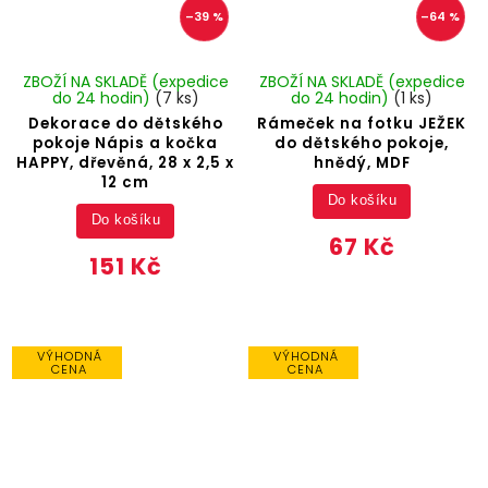
–39 %
–64 %
ZBOŽÍ NA SKLADĚ (expedice
ZBOŽÍ NA SKLADĚ (expedice
do 24 hodin)
(7 ks)
do 24 hodin)
(1 ks)
Dekorace do dětského
Rámeček na fotku JEŽEK
pokoje Nápis a kočka
do dětského pokoje,
HAPPY, dřevěná, 28 x 2,5 x
hnědý, MDF
12 cm
Do košíku
Do košíku
67 Kč
151 Kč
VÝHODNÁ
VÝHODNÁ
CENA
CENA