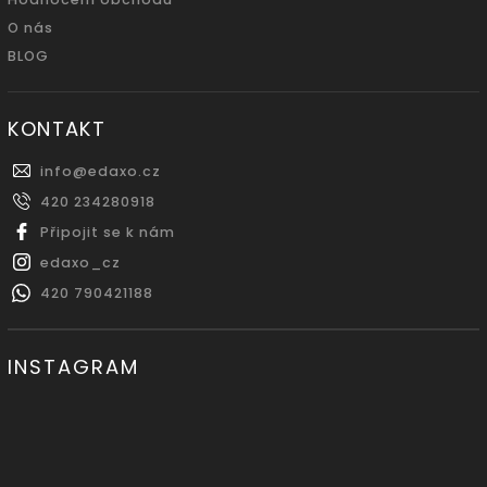
O nás
BLOG
KONTAKT
info
@
edaxo.cz
420 234280918
Připojit se k nám
edaxo_cz
420 790421188
INSTAGRAM