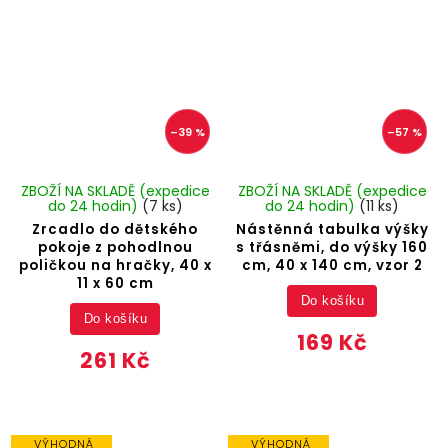
–39 %
–57 %
ZBOŽÍ NA SKLADĚ (expedice
ZBOŽÍ NA SKLADĚ (expedice
do 24 hodin)
(7 ks)
do 24 hodin)
(11 ks)
Zrcadlo do dětského
Nástěnná tabulka výšky
pokoje z pohodlnou
s třásněmi, do výšky 160
poličkou na hračky, 40 x
cm, 40 x 140 cm, vzor 2
11 x 60 cm
Do košíku
Do košíku
169 Kč
261 Kč
VÝHODNÁ
VÝHODNÁ