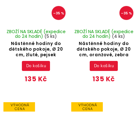
–35 %
–35 %
ZBOŽÍ NA SKLADĚ (expedice
ZBOŽÍ NA SKLADĚ (expedice
do 24 hodin)
(5 ks)
do 24 hodin)
(4 ks)
Nástěnné hodiny do
Nástěnné hodiny do
dětského pokoje, Ø 20
dětského pokoje, Ø 20
cm, žluté, pejsek
cm, oranžové, zebra
Do košíku
Do košíku
135 Kč
135 Kč
VÝHODNÁ
VÝHODNÁ
CENA
CENA