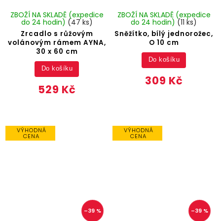
ZBOŽÍ NA SKLADĚ (expedice
ZBOŽÍ NA SKLADĚ (expedice
do 24 hodin)
(47 ks)
do 24 hodin)
(11 ks)
Zrcadlo s růžovým
Sněžítko, bílý jednorožec,
volánovým rámem AYNA,
O 10 cm
30 x 60 cm
Do košíku
Do košíku
309 Kč
529 Kč
VÝHODNÁ
VÝHODNÁ
CENA
CENA
–39 %
–39 %