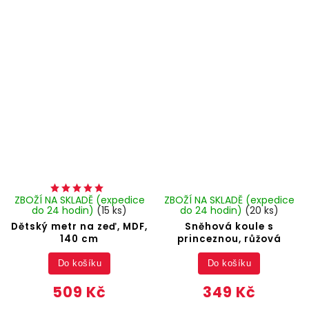
ZBOŽÍ NA SKLADĚ (expedice
ZBOŽÍ NA SKLADĚ (expedice
do 24 hodin)
(15 ks)
do 24 hodin)
(20 ks)
Dětský metr na zeď, MDF,
Sněhová koule s
140 cm
princeznou, růžová
Do košíku
Do košíku
509 Kč
349 Kč