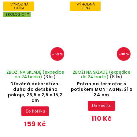
VÝHODNÁ
VÝHODNÁ
CENA
CENA
EKOLOGICKÝ
–58 %
–38 %
ZBOŽÍ NA SKLADĚ (expedice
ZBOŽÍ NA SKLADĚ (expedice
do 24 hodin)
(3 ks)
do 24 hodin)
(8 ks)
Dřevěná dekorativni
Potah na termofor s
duha do dětského
potiskem MONTAGNE, 21 x
pokoje, 26,5 x 2,5 x 15,2
34 cm
cm
Do košíku
Do košíku
110 Kč
159 Kč