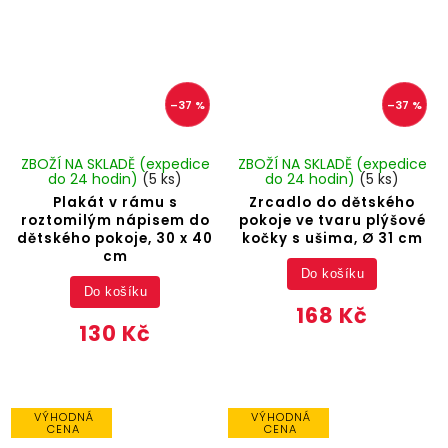
–37 %
–37 %
ZBOŽÍ NA SKLADĚ (expedice
ZBOŽÍ NA SKLADĚ (expedice
do 24 hodin)
(5 ks)
do 24 hodin)
(5 ks)
Plakát v rámu s
Zrcadlo do dětského
roztomilým nápisem do
pokoje ve tvaru plýšové
dětského pokoje, 30 x 40
kočky s ušima, Ø 31 cm
cm
Do košíku
Do košíku
168 Kč
130 Kč
VÝHODNÁ
VÝHODNÁ
CENA
CENA