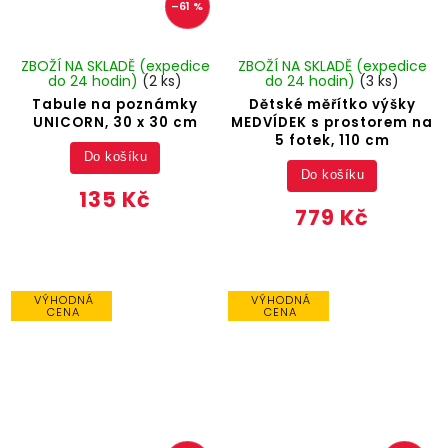
–61 %
ZBOŽÍ NA SKLADĚ (expedice
ZBOŽÍ NA SKLADĚ (expedice
do 24 hodin)
(2 ks)
do 24 hodin)
(3 ks)
Tabule na poznámky
Dětské měřítko výšky
UNICORN, 30 x 30 cm
MEDVÍDEK s prostorem na
5 fotek, 110 cm
Do košíku
Do košíku
135 Kč
779 Kč
VÝHODNÁ
VÝHODNÁ
CENA
CENA