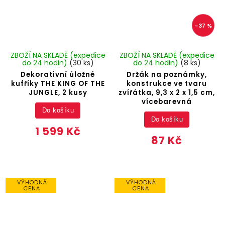
–37 %
ZBOŽÍ NA SKLADĚ (expedice
ZBOŽÍ NA SKLADĚ (expedice
do 24 hodin)
(30 ks)
do 24 hodin)
(8 ks)
Dekorativní úložné
Držák na poznámky,
kufříky THE KING OF THE
konstrukce ve tvaru
JUNGLE, 2 kusy
zvířátka, 9,3 x 2 x 1,5 cm,
vícebarevná
Do košíku
Do košíku
1 599 Kč
87 Kč
VÝHODNÁ
VÝHODNÁ
CENA
CENA