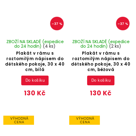
–37 %
–37 %
ZBOŽÍ NA SKLADĚ (expedice
ZBOŽÍ NA SKLADĚ (expedice
do 24 hodin)
(4 ks)
do 24 hodin)
(2 ks)
Plakát v rámu s
Plakát v rámu s
roztomilým nápisem do
roztomilým nápisem do
dětského pokoje, 30 x 40
dětského pokoje, 30 x 40
cm, bílá
cm, béžová
Do košíku
Do košíku
130 Kč
130 Kč
VÝHODNÁ
VÝHODNÁ
CENA
CENA