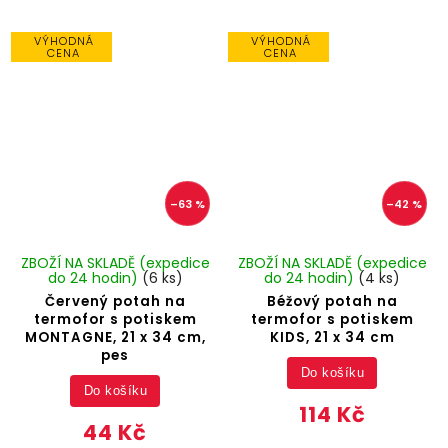
VÝHODNÁ
VÝHODNÁ
CENA
CENA
–63 %
–42 %
ZBOŽÍ NA SKLADĚ (expedice
ZBOŽÍ NA SKLADĚ (expedice
do 24 hodin)
(6 ks)
do 24 hodin)
(4 ks)
Červený potah na
Béžový potah na
termofor s potiskem
termofor s potiskem
MONTAGNE, 21 x 34 cm,
KIDS, 21 x 34 cm
pes
Do košíku
Do košíku
114 Kč
44 Kč