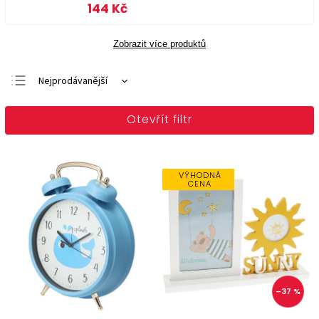
144 Kč
Zobrazit více produktů
Nejprodávanější
Doporučujeme
Otevřít filtr
Nejlevnější
Nejdražší
Abecedně
VÝHODNÁ
CENA
–37 %