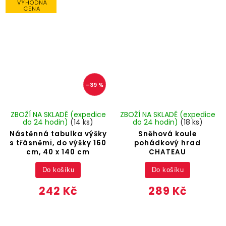
VÝHODNÁ
CENA
–39 %
ZBOŽÍ NA SKLADĚ (expedice
ZBOŽÍ NA SKLADĚ (expedice
do 24 hodin)
(14 ks)
do 24 hodin)
(18 ks)
Nástěnná tabulka výšky
Sněhová koule
s třásněmi, do výšky 160
pohádkový hrad
cm, 40 x 140 cm
CHATEAU
Do košíku
Do košíku
242 Kč
289 Kč