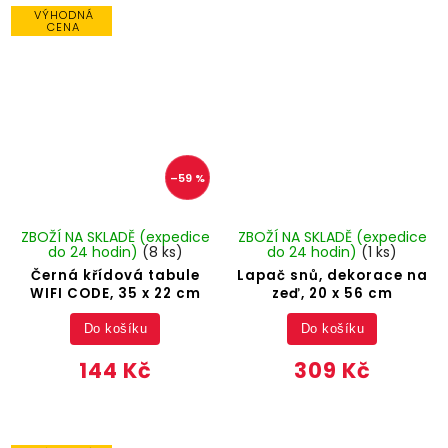
VÝHODNÁ
CENA
–59 %
ZBOŽÍ NA SKLADĚ (expedice
ZBOŽÍ NA SKLADĚ (expedice
do 24 hodin)
(8 ks)
do 24 hodin)
(1 ks)
Černá křídová tabule
Lapač snů, dekorace na
WIFI CODE, 35 x 22 cm
zeď, 20 x 56 cm
Do košíku
Do košíku
144 Kč
309 Kč