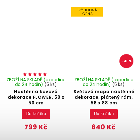
VÝHODNÁ
CENA
–41 %
ZBOŽÍ NA SKLADĚ (expedice
ZBOŽÍ NA SKLADĚ (expedice
do 24 hodin)
(5 ks)
do 24 hodin)
(5 ks)
Nastěnná kovová
Světová mapa nástěnné
dekorace FLOWER, 50 x
dekorace, plátěný rám,
50 cm
58 x 88 cm
Do košíku
Do košíku
799 Kč
640 Kč