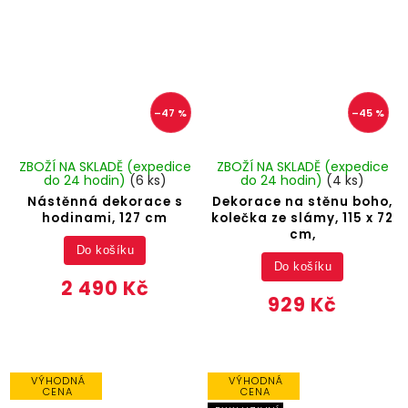
–47 %
–45 %
ZBOŽÍ NA SKLADĚ (expedice
ZBOŽÍ NA SKLADĚ (expedice
do 24 hodin)
(6 ks)
do 24 hodin)
(4 ks)
Nástěnná dekorace s
Dekorace na stěnu boho,
hodinami, 127 cm
kolečka ze slámy, 115 x 72
cm,
Do košíku
Do košíku
2 490 Kč
929 Kč
VÝHODNÁ
VÝHODNÁ
CENA
CENA