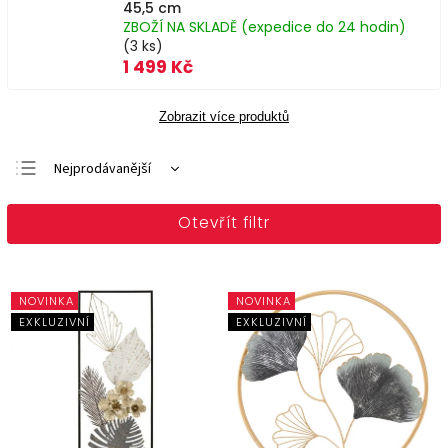
45,5 cm
ZBOŽÍ NA SKLADĚ (expedice do 24 hodin)
(3 ks)
1 499 Kč
Zobrazit více produktů
Nejprodávanější
Doporučujeme
Otevřít filtr
Nejlevnější
Nejdražší
Abecedně
NOVINKA
NOVINKA
EXKLUZIVNÍ
EXKLUZIVNÍ