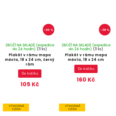
–60 %
–38 %
ZBOŽÍ NA SKLADĚ (expedice
ZBOŽÍ NA SKLADĚ (expedice
do 24 hodin)
(11 ks)
do 24 hodin)
(11 ks)
Plakát v rámu mapa
Plakát v rámu mapa
města, 18 x 24 cm, černý
města, 18 x 24 cm
rám
Do košíku
Do košíku
160 Kč
105 Kč
VÝHODNÁ
VÝHODNÁ
CENA
CENA