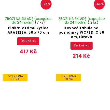
–37 %
–66 %
ZBOŽÍ NA SKLADĚ (expedice
ZBOŽÍ NA SKLADĚ (expedice
do 24 hodin)
(7 ks)
do 24 hodin)
(12 ks)
Plakát v rámu kytice
Kovová tabule na
ARABELLA, 50 x 70 cm
poznámky WORLD, Ø 50
cm, růžová
Do košíku
Do košíku
417 Kč
214 Kč
VÝHODNÁ
VÝHODNÁ
CENA
CENA