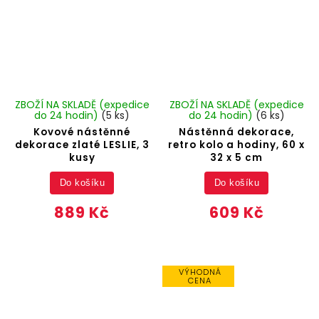
ZBOŽÍ NA SKLADĚ (expedice
ZBOŽÍ NA SKLADĚ (expedice
do 24 hodin)
(5 ks)
do 24 hodin)
(6 ks)
Kovové nástěnné
Nástěnná dekorace,
dekorace zlaté LESLIE, 3
retro kolo a hodiny, 60 x
kusy
32 x 5 cm
Do košíku
Do košíku
889 Kč
609 Kč
VÝHODNÁ
CENA