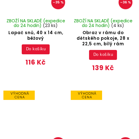
–35 %
–36 %
ZBOŽÍ NA SKLADĚ (expedice
ZBOŽÍ NA SKLADĚ (expedice
do 24 hodin)
(23 ks)
do 24 hodin)
(4 ks)
Lapač snů, 40 x 14 cm,
Obraz v rámu do
béžový
dětského pokoje, 28 x
22,5 cm, bílý rám
Do košíku
Do košíku
116 Kč
139 Kč
VÝHODNÁ
VÝHODNÁ
CENA
CENA