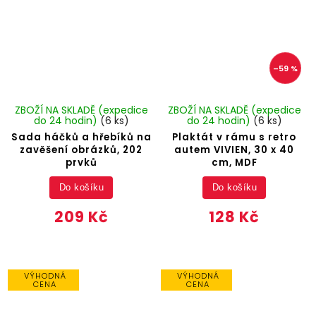
–59 %
ZBOŽÍ NA SKLADĚ (expedice
ZBOŽÍ NA SKLADĚ (expedice
do 24 hodin)
(6 ks)
do 24 hodin)
(6 ks)
Sada háčků a hřebíků na
Plaktát v rámu s retro
zavěšení obrázků, 202
autem VIVIEN, 30 x 40
prvků
cm, MDF
Do košíku
Do košíku
209 Kč
128 Kč
VÝHODNÁ
VÝHODNÁ
CENA
CENA