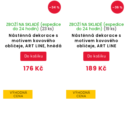
–34 %
–36 %
ZBOŽÍ NA SKLADĚ (expedice
ZBOŽÍ NA SKLADĚ (expedice
do 24 hodin)
(23 ks)
do 24 hodin)
(19 ks)
Nástěnná dekorace s
Nástěnná dekorace s
motivem kovového
motivem kovového
obličeje, ART LINE, hnědá
obličeje, ART LINE
Do košíku
Do košíku
176 Kč
189 Kč
VÝHODNÁ
VÝHODNÁ
CENA
CENA