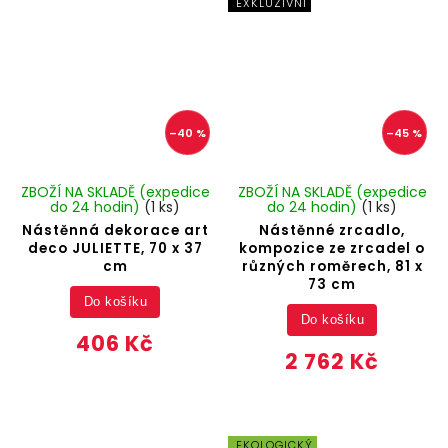
EXKLUZIVNÍ
–40 %
–45 %
ZBOŽÍ NA SKLADĚ (expedice
ZBOŽÍ NA SKLADĚ (expedice
do 24 hodin)
(1 ks)
do 24 hodin)
(1 ks)
Nástěnná dekorace art
Nástěnné zrcadlo,
deco JULIETTE, 70 x 37
kompozice ze zrcadel o
cm
různých roměrech, 81 x
73 cm
Do košíku
Do košíku
406 Kč
2 762 Kč
EKOLOGICKÝ