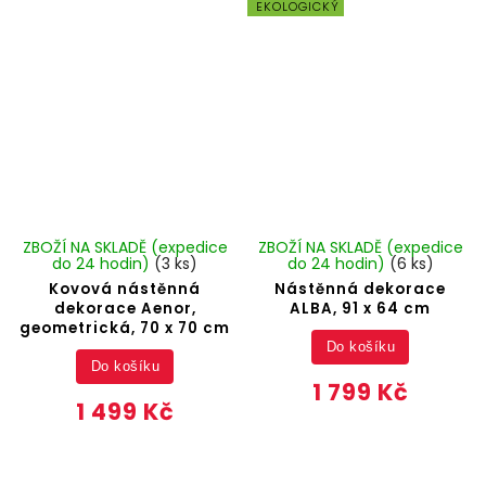
EKOLOGICKÝ
ZBOŽÍ NA SKLADĚ (expedice
ZBOŽÍ NA SKLADĚ (expedice
do 24 hodin)
(3 ks)
do 24 hodin)
(6 ks)
Kovová nástěnná
Nástěnná dekorace
dekorace Aenor,
ALBA, 91 x 64 cm
geometrická, 70 x 70 cm
Do košíku
Do košíku
1 799 Kč
1 499 Kč