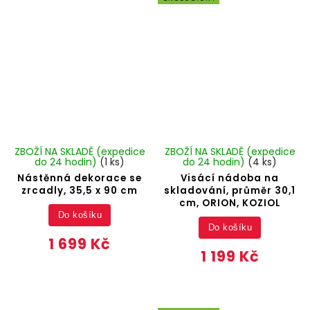
ZBOŽÍ NA SKLADĚ (expedice
ZBOŽÍ NA SKLADĚ (expedice
do 24 hodin)
(1 ks)
do 24 hodin)
(4 ks)
Nástěnná dekorace se
Visácí nádoba na
zrcadly, 35,5 x 90 cm
skladování, průměr 30,1
cm, ORION, KOZIOL
Do košíku
Do košíku
1 699 Kč
1 199 Kč