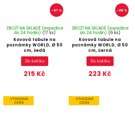
–67 %
–66 %
ZBOŽÍ NA SKLADĚ (expedice
ZBOŽÍ NA SKLADĚ (expedice
do 24 hodin)
(17 ks)
do 24 hodin)
(6 ks)
Kovová tabule na
Kovová tabule na
poznámky WORLD, Ø 50
poznámky WORLD, Ø 50
cm, šedá
cm, černá
Do košíku
Do košíku
215 Kč
223 Kč
VÝHODNÁ
VÝHODNÁ
CENA
CENA