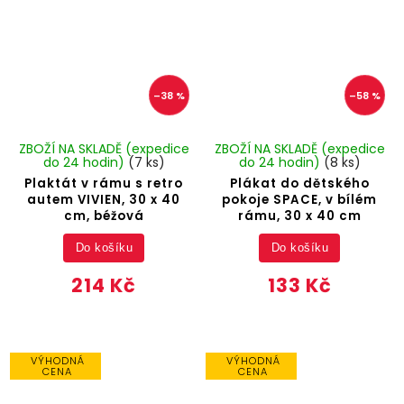
–38 %
–58 %
ZBOŽÍ NA SKLADĚ (expedice
ZBOŽÍ NA SKLADĚ (expedice
do 24 hodin)
(7 ks)
do 24 hodin)
(8 ks)
Plaktát v rámu s retro
Plákat do dětského
autem VIVIEN, 30 x 40
pokoje SPACE, v bílém
cm, béžová
rámu, 30 x 40 cm
Do košíku
Do košíku
214 Kč
133 Kč
VÝHODNÁ
VÝHODNÁ
CENA
CENA