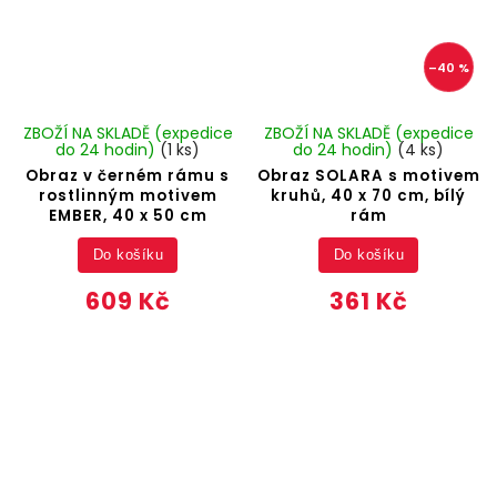
–40 %
ZBOŽÍ NA SKLADĚ (expedice
ZBOŽÍ NA SKLADĚ (expedice
do 24 hodin)
(1 ks)
do 24 hodin)
(4 ks)
Obraz v černém rámu s
Obraz SOLARA s motivem
rostlinným motivem
kruhů, 40 x 70 cm, bílý
EMBER, 40 x 50 cm
rám
Do košíku
Do košíku
609 Kč
361 Kč