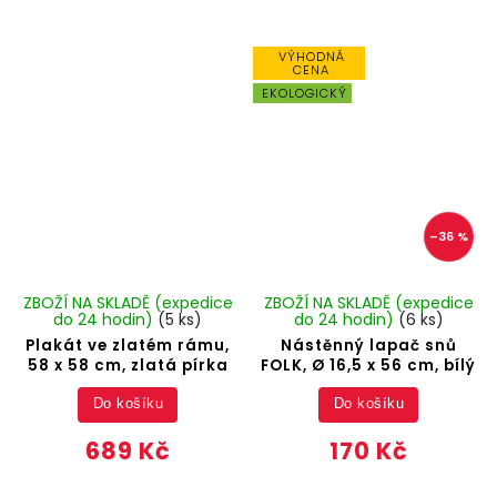
VÝHODNÁ
CENA
EKOLOGICKÝ
–36 %
ZBOŽÍ NA SKLADĚ (expedice
ZBOŽÍ NA SKLADĚ (expedice
do 24 hodin)
(5 ks)
do 24 hodin)
(6 ks)
Plakát ve zlatém rámu,
Nástěnný lapač snů
58 x 58 cm, zlatá pírka
FOLK, Ø 16,5 x 56 cm, bílý
Do košíku
Do košíku
689 Kč
170 Kč