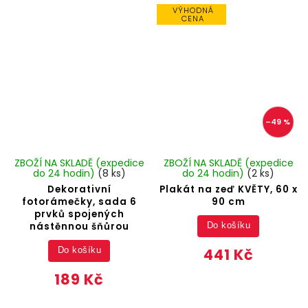
VÝHODNÁ
CENA
–49 %
ZBOŽÍ NA SKLADĚ (expedice
ZBOŽÍ NA SKLADĚ (expedice
do 24 hodin)
(8 ks)
do 24 hodin)
(2 ks)
Dekorativní
Plakát na zeď KVĚTY, 60 x
fotorámečky, sada 6
90 cm
prvků spojených
nástěnnou šňůrou
Do košíku
441 Kč
Do košíku
189 Kč