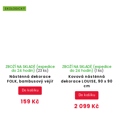
EKOLOGICKÝ
ZBOŽÍ NA SKLADĚ (expedice
ZBOŽÍ NA SKLADĚ (expedice
do 24 hodin)
(23 ks)
do 24 hodin)
(1 ks)
Nástěnná dekorace
Kovová nástěnná
FOLK, bambusový vějíř
dekorace LOUISE, 90 x 90
cm
Do košíku
Do košíku
159 Kč
2 099 Kč