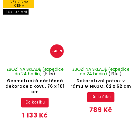
VÝHODNÁ
CENA
EXKLUZIVNÍ
–40 %
ZBOŽÍ NA SKLADĚ (expedice
ZBOŽÍ NA SKLADĚ (expedice
do 24 hodin)
(5 ks)
do 24 hodin)
(13 ks)
Geometrická nástěnná
Dekorativní potisk v
dekorace z kovu, 76 x 101
rámu GINKGO, 62 x 62 cm
cm
Do košíku
Do košíku
789 Kč
1 133 Kč