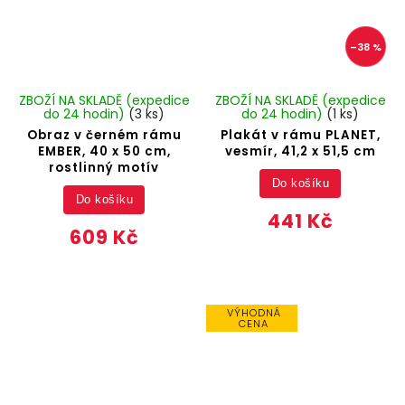
–38 %
ZBOŽÍ NA SKLADĚ (expedice
ZBOŽÍ NA SKLADĚ (expedice
do 24 hodin)
(3 ks)
do 24 hodin)
(1 ks)
Obraz v černém rámu
Plakát v rámu PLANET,
EMBER, 40 x 50 cm,
vesmír, 41,2 x 51,5 cm
rostlinný motív
Do košíku
Do košíku
441 Kč
609 Kč
VÝHODNÁ
CENA