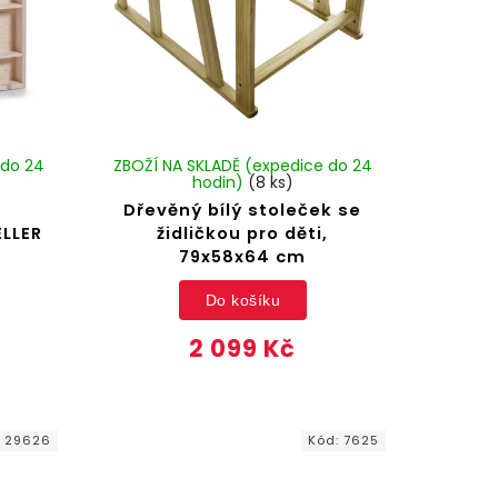
 do 24
ZBOŽÍ NA SKLADĚ (expedice do 24
hodin)
(8 ks)
Dřevěný bílý stoleček se
ELLER
židličkou pro děti,
79x58x64 cm
Do košíku
2 099 Kč
:
29626
Kód:
7625