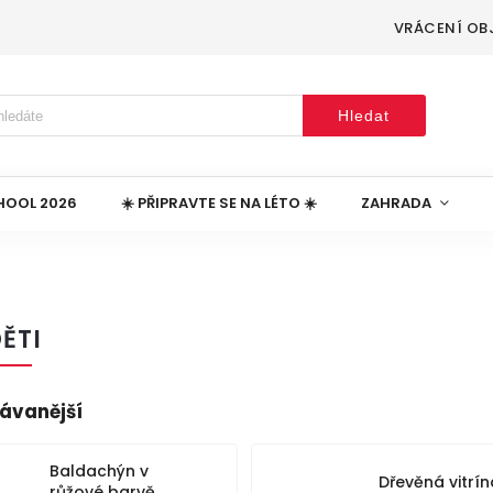
VRÁCENÍ OB
Hledat
HOOL 2026
☀️ PŘIPRAVTE SE NA LÉTO ☀️
ZAHRADA
ĚTI
ávanější
Baldachýn v
Dřevěná vitrín
růžové barvě