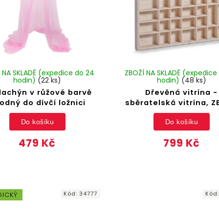
 NA SKLADĚ (expedice do 24
ZBOŽÍ NA SKLADĚ (expedice
hodin)
(22 ks)
hodin)
(48 ks)
dachýn v růžové barvě
Dřevěná vitrína -
odný do dívčí ložnici
sběratelská vitrína, Z
Do košíku
Do košíku
479 Kč
799 Kč
Kód:
34777
Kód
GICKÝ