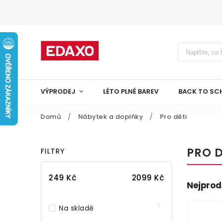
VÝPRODEJ
LÉTO PLNÉ BAREV
BACK TO SC
Domů
/
Nábytek a doplňky
/
Pro děti
PRO D
FILTRY
249
Kč
2099
Kč
Nejprod
7
Na skladě