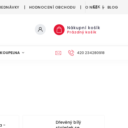
JEDNÁVKY
HODNOCENÍ OBCHODU
O NÁS
BLOG
CZK
Nákupní košík
Prázdný košík
KOUPELNA
KUCHYNĚ
DEKORACE
420 234280918
NÁBYTEK A
Dřevěný bílý
a -
stoleček se