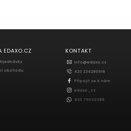
A EDAXO.CZ
KONTAKT
objednávky
info
@
edaxo.cz
ní obchodu
420 234280918
Připojit se k nám
edaxo_cz
420 790421188