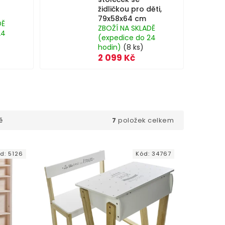
židličkou pro děti,
79x58x64 cm
DĚ
ZBOŽÍ NA SKLADĚ
24
(expedice do 24
hodin)
(8 ks)
2 099 Kč
7
položek celkem
ě
ód:
5126
Kód:
34767