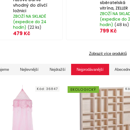
sběratelská
vhodný do dívčí
vitrína, ZELLER
ložnici
ZBOŽÍ NA SKLA
ZBOŽÍ NA SKLADĚ
(expedice do 
(expedice do 24
hodin)
(48 ks)
hodin)
(22 ks)
799 Kč
479 Kč
Zobrazit více produktů
ujeme
Nejlevnější
Nejdražší
Nejprodávanější
Abecedn
Kód:
36847
K
EKOLOGICKÝ