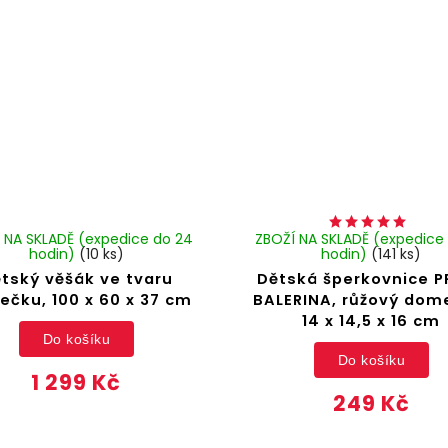
 NA SKLADĚ (expedice do 24
ZBOŽÍ NA SKLADĚ (expedice
hodin)
(10 ks)
hodin)
(141 ks)
tský věšák ve tvaru
Dětská šperkovnice P
čku, 100 x 60 x 37 cm
BALERINA, růžový dom
14 x 14,5 x 16 cm
Do košíku
Do košíku
1 299 Kč
249 Kč