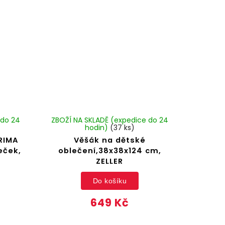
 do 24
ZBOŽÍ NA SKLADĚ (expedice do 24
hodin)
(37 ks)
RIMA
Věšák na dětské
eček,
oblečení,38x38x124 cm,
ZELLER
Do košíku
649 Kč