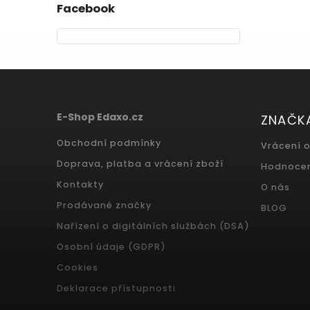
Facebook
E-Shop Edaxo.cz
ZNAČK
Obchodní podmínky
Vrácení 
Doprava, platba a vrácení zboží
Hodnoce
Kontakty
O nás
Prodávané značky
BLOG
Nařízení o digitálních službách (DSA)
Osobní údaje (GDPR)
Cookies
Deklarace přístupnosti