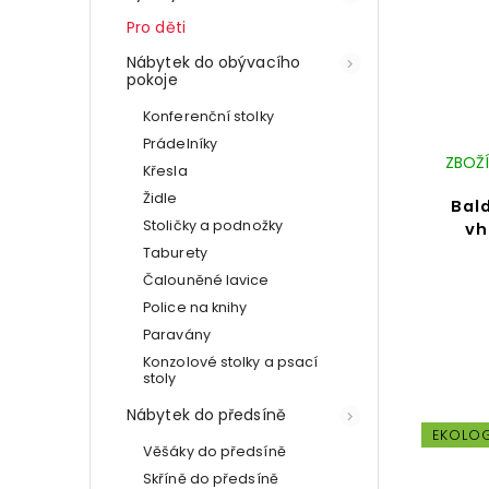
Pro děti
Nábytek do obývacího
pokoje
Konferenční stolky
Prádelníky
ZBOŽÍ
Křesla
Židle
Bal
Stoličky a podnožky
vh
Taburety
Čalouněné lavice
Police na knihy
Paravány
Konzolové stolky a psací
stoly
Nábytek do předsíně
EKOLO
Věšáky do předsíně
Skříně do předsíně