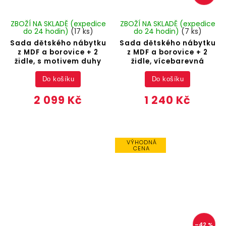
ZBOŽÍ NA SKLADĚ (expedice
ZBOŽÍ NA SKLADĚ (expedice
do 24 hodin)
(17 ks)
do 24 hodin)
(7 ks)
Sada dětského nábytku
Sada dětského nábytku
z MDF a borovice + 2
z MDF a borovice + 2
židle, s motivem duhy
židle, vícebarevná
Do košíku
Do košíku
2 099 Kč
1 240 Kč
VÝHODNÁ
CENA
–42 %