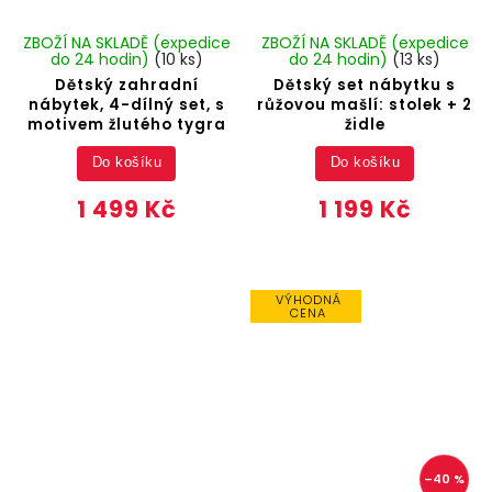
ZBOŽÍ NA SKLADĚ (expedice
ZBOŽÍ NA SKLADĚ (expedice
do 24 hodin)
(10 ks)
do 24 hodin)
(13 ks)
Dětský zahradní
Dětský set nábytku s
nábytek, 4-dílný set, s
růžovou mašlí: stolek + 2
motivem žlutého tygra
židle
Do košíku
Do košíku
1 499 Kč
1 199 Kč
VÝHODNÁ
CENA
–40 %