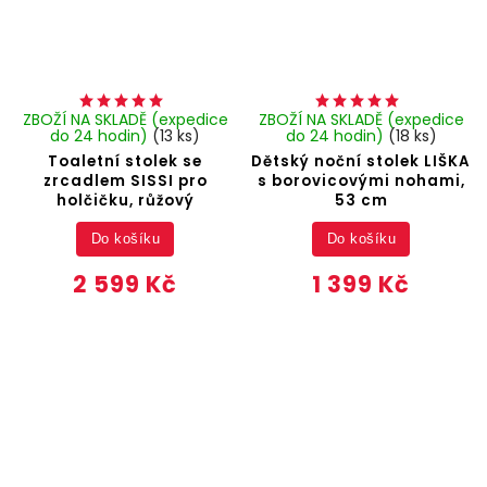
ZBOŽÍ NA SKLADĚ (expedice
ZBOŽÍ NA SKLADĚ (expedice
do 24 hodin)
(13 ks)
do 24 hodin)
(18 ks)
Toaletní stolek se
Dětský noční stolek LIŠKA
zrcadlem SISSI pro
s borovicovými nohami,
holčičku, růžový
53 cm
Do košíku
Do košíku
2 599 Kč
1 399 Kč