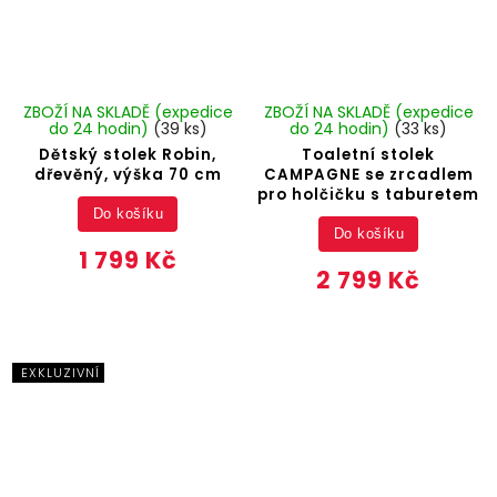
ZBOŽÍ NA SKLADĚ (expedice
ZBOŽÍ NA SKLADĚ (expedice
do 24 hodin)
(39 ks)
do 24 hodin)
(33 ks)
Dětský stolek Robin,
Toaletní stolek
dřevěný, výška 70 cm
CAMPAGNE se zrcadlem
pro holčičku s taburetem
Do košíku
Do košíku
1 799 Kč
2 799 Kč
EXKLUZIVNÍ