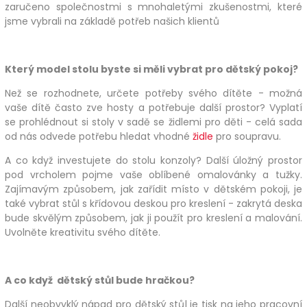
zaručeno společnostmi s mnohaletými zkušenostmi, které
jsme vybrali na základě potřeb našich klientů
Který model stolu byste si měli vybrat pro dětský pokoj?
Než se rozhodnete, určete potřeby svého dítěte - možná
vaše dítě často zve hosty a potřebuje další prostor? Vyplatí
se prohlédnout si stoly v sadě se židlemi pro děti - celá sada
od nás odvede potřebu hledat vhodné
židle
pro soupravu.
A co když investujete do stolu konzoly? Další úložný prostor
pod vrcholem pojme vaše oblíbené omalovánky a tužky.
Zajímavým způsobem, jak zařídit místo v dětském pokoji, je
také vybrat stůl s křídovou deskou pro kreslení - zakrytá deska
bude skvělým způsobem, jak ji použít pro kreslení a malování.
Uvolněte kreativitu svého dítěte.
A co když dětský stůl bude hračkou?
Další neobvyklý nápad pro dětský stůl je tisk na jeho pracovní