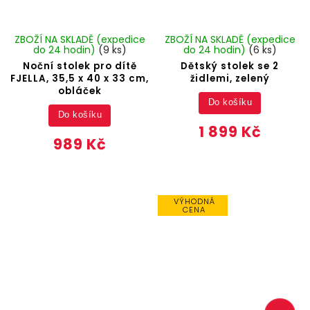
ZBOŽÍ NA SKLADĚ (expedice
ZBOŽÍ NA SKLADĚ (expedice
do 24 hodin)
(9 ks)
do 24 hodin)
(6 ks)
Noční stolek pro dítě
Dětský stolek se 2
FJELLA, 35,5 x 40 x 33 cm,
židlemi, zelený
obláček
Do košíku
Do košíku
1 899 Kč
989 Kč
VÝHODNÁ
CENA