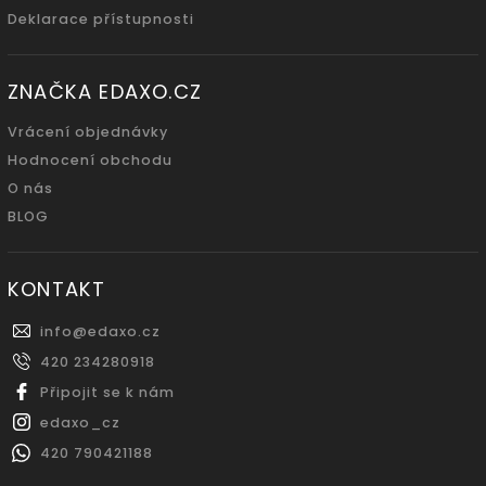
Deklarace přístupnosti
ZNAČKA EDAXO.CZ
Vrácení objednávky
Hodnocení obchodu
O nás
BLOG
KONTAKT
info
@
edaxo.cz
420 234280918
Připojit se k nám
edaxo_cz
420 790421188