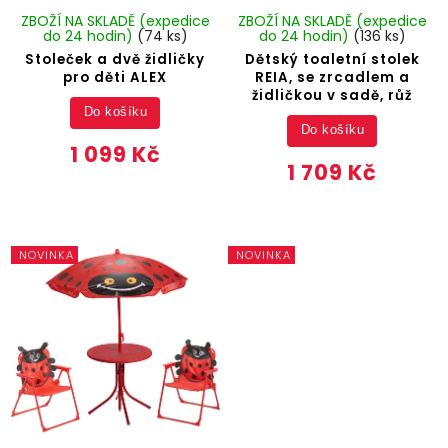
ZBOŽÍ NA SKLADĚ (expedice
ZBOŽÍ NA SKLADĚ (expedice
do 24 hodin)
(74 ks)
do 24 hodin)
(136 ks)
Stoleček a dvě židličky
Dětský toaletní stolek
pro děti ALEX
REIA, se zrcadlem a
židličkou v sadě, růž
Do košíku
Do košíku
1 099 Kč
1 709 Kč
NOVINKA
NOVINKA