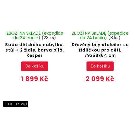
ZBOŽÍ NA SKLADĚ (expedice
ZBOŽÍ NA SKLADĚ (expedice
do 24 hodin)
(23 ks)
do 24 hodin)
(8 ks)
Sada dětského nábytku:
Dřevěný bílý stoleček se
stůl + 2 židle, barva bílá,
židličkou pro děti,
Kesper
79x58x64 cm
Do košíku
Do košíku
1 899 Kč
2 099 Kč
EXKLUZIVNÍ