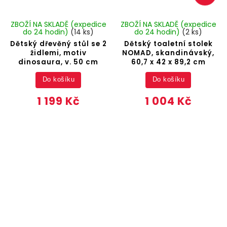
ZBOŽÍ NA SKLADĚ (expedice
ZBOŽÍ NA SKLADĚ (expedice
do 24 hodin)
(14 ks)
do 24 hodin)
(2 ks)
Dětský dřevěný stůl se 2
Dětský toaletní stolek
židlemi, motiv
NOMAD, skandinávský,
dinosaura, v. 50 cm
60,7 x 42 x 89,2 cm
Do košíku
Do košíku
1 199 Kč
1 004 Kč