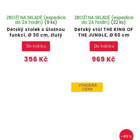
ZBOŽÍ NA SKLADĚ (expedice
ZBOŽÍ NA SKLADĚ (expedice
do 24 hodin)
(9 ks)
do 24 hodin)
(22 ks)
Dětský stolek s úložnou
Dětský stůl THE KING OF
funkcí, Ø 30 cm, žlutý
THE JUNGLE, Ø 60 cm
Do košíku
Do košíku
356 Kč
969 Kč
VÝHODNÁ
CENA
–43 %