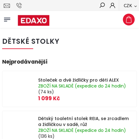
CZK
Hledat
DĚTSKÉ STOLKY
Nejprodávanější
Stoleček a dvě židličky pro děti ALEX
ZBOŽÍ NA SKLADĚ (expedice do 24 hodin)
(74 ks)
1 099 Kč
Dětský toaletní stolek REIA, se zrcadlem
a židličkou v sadě, růž
ZBOŽÍ NA SKLADĚ (expedice do 24 hodin)
(136 ks)