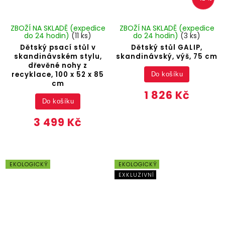
ZBOŽÍ NA SKLADĚ (expedice
ZBOŽÍ NA SKLADĚ (expedice
do 24 hodin)
(11 ks)
do 24 hodin)
(3 ks)
Dětský psací stůl v
Dětský stůl GALIP,
skandinávském stylu,
skandinávský, výš, 75 cm
dřevěné nohy z
recyklace, 100 x 52 x 85
Do košíku
cm
1 826 Kč
Do košíku
3 499 Kč
EKOLOGICKÝ
EKOLOGICKÝ
EXKLUZIVNÍ