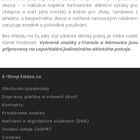
desce - v nabídce najdete fantastické dálniční výtisky pro
chlapce a svět plný motýlů a květin pro dívky. Vyrobeno z
lehkého a bezpečného dřeva a natřené netoxickým nátěrem
zaručuje snadné a pohodlné používání.
Bez ohledu na to, jaký styl zdobíte dětský pokoj, je třeba zvážit
různé možnosti.
Vybrané značky z Francie a Německa jsou
připraveny na uspořádání jedinečného dětského pokoje.
E-Shop Edaxo.cz
Obchodní podmínky
Doprava, platba a vrácení zboží
Kontakty
Prodávané značky
Nařízení o digitálních službách (DSA)
Osobní údaje (GDPR)
Cookies