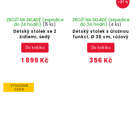
–37 %
ZBOŽÍ NA SKLADĚ (expedice
ZBOŽÍ NA SKLADĚ (expedice
do 24 hodin)
(15 ks)
do 24 hodin)
(4 ks)
Dětský stolek se 2
Dětský stolek s úložnou
židlemi, šedý
funkcí, Ø 30 cm, růžový
Do košíku
Do košíku
1 899 Kč
356 Kč
VÝHODNÁ
CENA