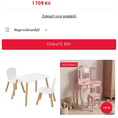
1 709 Kč
Zobrazit více produktů
Nejprodávanější
Doporučujeme
Otevřít filtr
Nejlevnější
Nejdražší
Abecedně
NOVINKA
–5 %