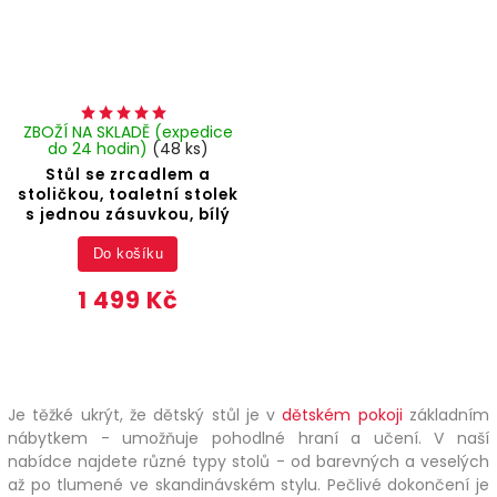
ZBOŽÍ NA SKLADĚ (expedice
do 24 hodin)
(48 ks)
Stůl se zrcadlem a
stoličkou, toaletní stolek
s jednou zásuvkou, bílý
Do košíku
1 499 Kč
Je těžké ukrýt, že dětský stůl je v
dětském pokoji
základním
nábytkem - umožňuje pohodlné hraní a učení. V naší
nabídce najdete různé typy stolů - od barevných a veselých
až po tlumené ve skandinávském stylu. Pečlivé dokončení je