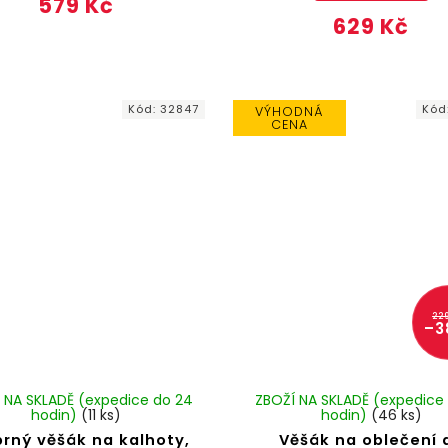
579 Kč
629 Kč
Kód:
32847
Kód
VÝHODNÁ
CENA
22
–3
 NA SKLADĚ (expedice do 24
ZBOŽÍ NA SKLADĚ (expedice
hodin)
(11 ks)
hodin)
(46 ks)
brný věšák na kalhoty,
Věšák na oblečení 