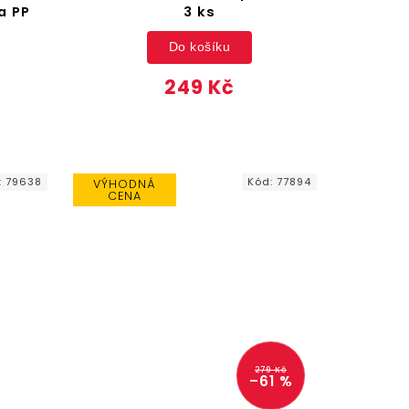
a PP
3 ks
Do košíku
249 Kč
:
79638
Kód:
77894
VÝHODNÁ
CENA
279 Kč
–61 %