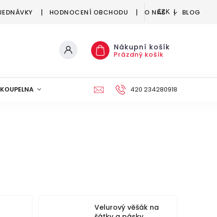
JEDNÁVKY
HODNOCENÍ OBCHODU
O NÁS
BLOG
CZK
Nákupní košík
Prázdný košík
KOUPELNA
KUCHYNĚ
DEKORACE
420 234280918
NÁBYTEK A
Velurový věšák na
šátky a pásky,