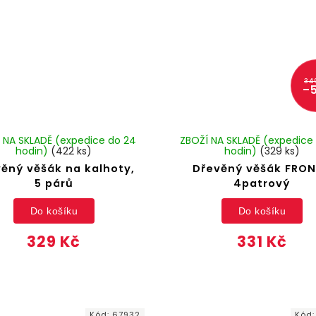
34
–
 NA SKLADĚ (expedice do 24
ZBOŽÍ NA SKLADĚ (expedice
hodin)
(422 ks)
hodin)
(329 ks)
ěný věšák na kalhoty,
Dřevěný věšák FRON
5 párů
4patrový
Do košíku
Do košíku
329 Kč
331 Kč
Kód:
67932
Kód