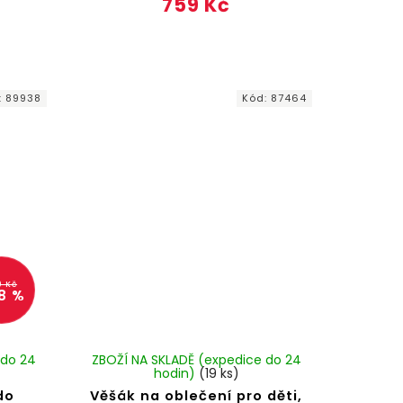
759 Kč
:
89938
Kód:
87464
9 Kč
8 %
 do 24
ZBOŽÍ NA SKLADĚ (expedice do 24
hodin)
(19 ks)
do
Věšák na oblečení pro děti,