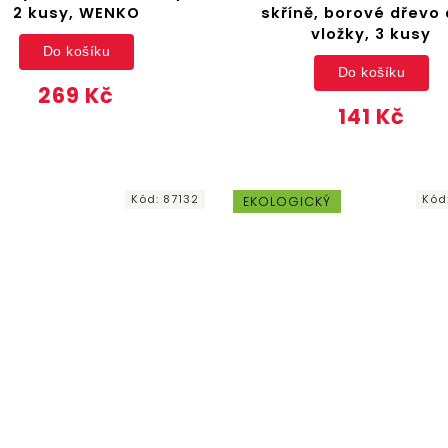
2 kusy, WENKO
skříně, borové dřevo 
vložky, 3 kusy
Do košíku
Do košíku
269 Kč
141 Kč
Kód:
87132
Kód
EKOLOGICKÝ