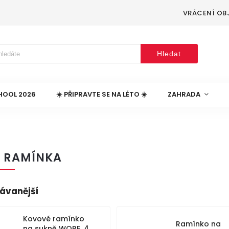
VRÁCENÍ OB
Hledat
HOOL 2026
☀️ PŘIPRAVTE SE NA LÉTO ☀️
ZAHRADA
Í RAMÍNKA
ávanější
Kovové ramínko
Ramínko na
na sukně WORE, 4