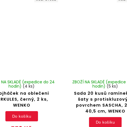
 NA SKLADĚ (expedice do 24
ZBOŽÍ NA SKLADĚ (expedice
hodin)
(4 ks)
hodin)
(5 ks)
ojháček na oblečení
Sada 20 kusů ramíne
RKULES, černý, 2 ks,
šaty s protiskluzo
WENKO
povrchem SASCHA, 2
40,5 cm, WENKO
Do košíku
Do košíku