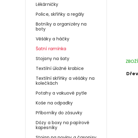
Lékárničky
Police, skříňky a regály
Botníky a organizéry na
boty
Věšáky a háčky
Šatní ramínka
Stojany na šaty
ZBOŽÍ
Textilní úložné krabice
Dřev
Textilní skříňky a věšáky na
kolečkách
Potahy a vakuové pytle
Koše na odpadky
Příborníky do zásuvky
Dózy a boxy na papírové
kapesníky
Stojan na noviny a časopisy