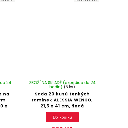
 do 24
ZBOŽÍ NA SKLADĚ (expedice do 24
hodin)
(5 ks)
k na
Sada 20 kusů tenkých
vým
ramínek ALESSIA WENKO,
0 x
21,5 x 41 cm, šedá
Do košíku