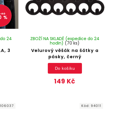
9 Kč
0 %
 do 24
ZBOŽÍ NA SKLADĚ (expedice do 24
hodin)
(70 ks)
A, 3
Velurový věšák na šátky a
pásky, černý
Do košíku
149 Kč
106037
Kód:
94011