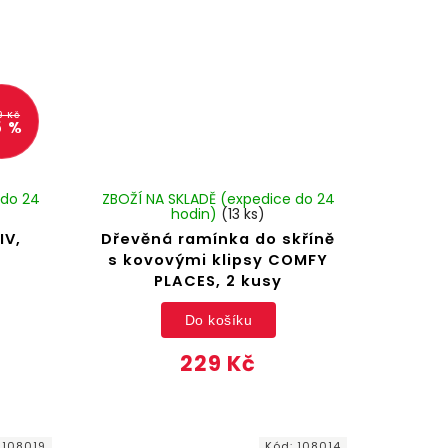
9 Kč
5 %
 do 24
ZBOŽÍ NA SKLADĚ (expedice do 24
hodin)
(13 ks)
IV,
Dřevěná ramínka do skříně
s kovovými klipsy COMFY
PLACES, 2 kusy
Do košíku
229 Kč
:
108019
Kód:
108014