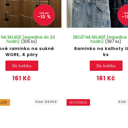
179 Kč
17
–10 %
–1
 NA SKLADĚ (expedice do 24
ZBOŽÍ NA SKLADĚ (expedice
hodin)
(305 ks)
hodin)
(387 ks)
ové ramínko na sukně
Ramínko na kalhoty IL
WORE, 4 páry
ks
Do košíku
Do košíku
161 Kč
161 Kč
Kód:
69409
Kód:
LLER
NOVINKA