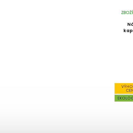
ZBOŽÍ
Ná
kap
VÝHO
CE
EKOLO