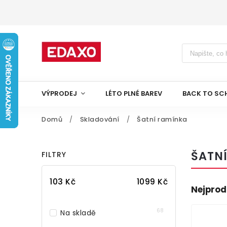
VÝPRODEJ
LÉTO PLNÉ BAREV
BACK TO SC
Domů
/
Skladování
/
Šatní ramínka
ŠATN
FILTRY
103
Kč
1099
Kč
Nejprod
68
Na skladě