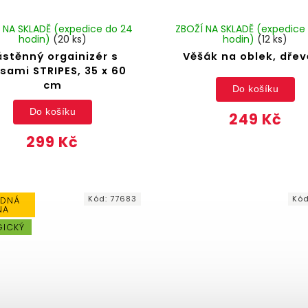
 NA SKLADĚ (expedice do 24
ZBOŽÍ NA SKLADĚ (expedice
hodin)
(20 ks)
hodin)
(12 ks)
stěnný orgainizér s
Věšák na oblek, dře
sami STRIPES, 35 x 60
cm
Do košíku
Do košíku
249 Kč
299 Kč
Kód:
77683
Kó
DNÁ
NA
GICKÝ