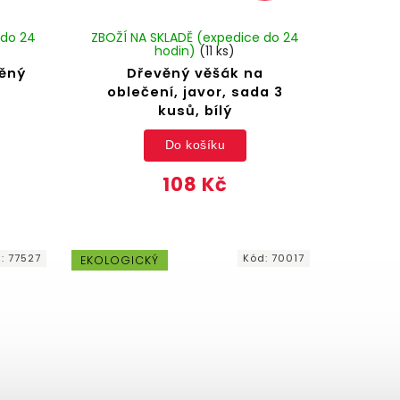
 do 24
ZBOŽÍ NA SKLADĚ (expedice do 24
hodin)
(11 ks)
věný
Dřevěný věšák na
oblečení, javor, sada 3
kusů, bílý
Do košíku
108 Kč
d:
77527
Kód:
70017
EKOLOGICKÝ