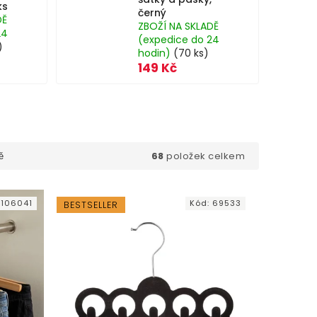
ks
černý
DĚ
ZBOŽÍ NA SKLADĚ
24
(expedice do 24
)
hodin)
(70 ks)
149 Kč
68
položek celkem
ě
:
106041
Kód:
69533
BESTSELLER