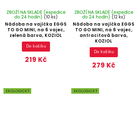
ZBOŽÍ NA SKLADĚ (expedice
ZBOŽÍ NA SKLADĚ (expedice
do 24 hodin)
(10 ks)
do 24 hodin)
(12 ks)
Nádoba na vajíčka EGGS
Nádoba na vajíčka EGGS
TO GO MINI, na 6 vajec,
TO GO MINI, na 6 vajec,
zelená barva, KOZIOL
antracitová barva,
KOZIOL
Do košíku
Do košíku
219 Kč
279 Kč
EKOLOGICKÝ
EKOLOGICKÝ