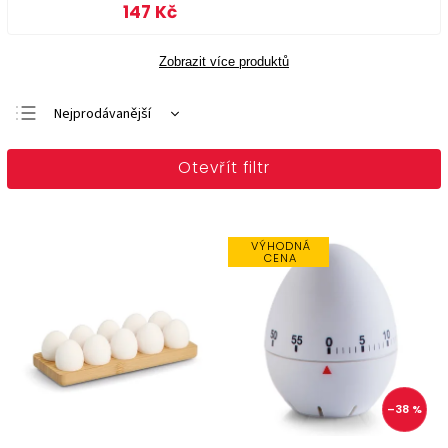
147 Kč
Zobrazit více produktů
Nejprodávanější
Doporučujeme
Otevřít filtr
Nejlevnější
Nejdražší
Abecedně
VÝHODNÁ
CENA
–38 %