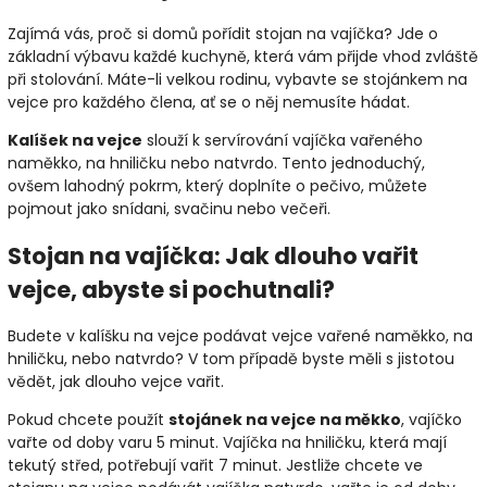
Zajímá vás, proč si domů pořídit stojan na vajíčka? Jde o
základní výbavu každé kuchyně, která vám přijde vhod zvláště
při stolování. Máte-li velkou rodinu, vybavte se stojánkem na
vejce pro každého člena, ať se o něj nemusíte hádat.
Kalíšek na vejce
slouží k servírování vajíčka vařeného
naměkko, na hniličku nebo natvrdo. Tento jednoduchý,
ovšem lahodný pokrm, který doplníte o pečivo, můžete
pojmout jako snídani, svačinu nebo večeři.
Stojan na vajíčka: Jak dlouho vařit
vejce, abyste si pochutnali?
Budete v kalíšku na vejce podávat vejce vařené naměkko, na
hniličku, nebo natvrdo? V tom případě byste měli s jistotou
vědět, jak dlouho vejce vařit.
Pokud chcete použít
stojánek na vejce na měkko
, vajíčko
vařte od doby varu 5 minut. Vajíčka na hniličku, která mají
tekutý střed, potřebují vařit 7 minut. Jestliže chcete ve