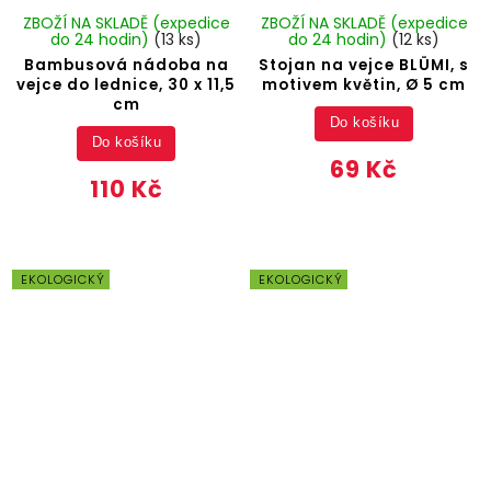
ZBOŽÍ NA SKLADĚ (expedice
ZBOŽÍ NA SKLADĚ (expedice
do 24 hodin)
(13 ks)
do 24 hodin)
(12 ks)
Bambusová nádoba na
Stojan na vejce BLÜMI, s
vejce do lednice, 30 x 11,5
motivem květin, Ø 5 cm
cm
Do košíku
Do košíku
69 Kč
110 Kč
EKOLOGICKÝ
EKOLOGICKÝ