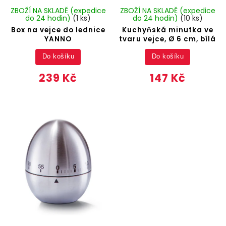
ZBOŽÍ NA SKLADĚ (expedice
ZBOŽÍ NA SKLADĚ (expedice
do 24 hodin)
(1 ks)
do 24 hodin)
(10 ks)
Box na vejce do lednice
Kuchyňská minutka ve
YANNO
tvaru vejce, Ø 6 cm, bílá
Do košíku
Do košíku
239 Kč
147 Kč