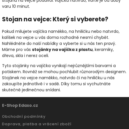
stojanu na vejce podávát vajíčka natvrdo, vařte je od doby
varu 10 minut.
Stojan na vejce: Který si vyberete?
Pokud milujete vajíčka naměkko, na hniličku nebo natvrdo,
kalíšek na vejce u vás doma rozhodně nesmí chybět.
Nahlédněte do naší nabídky a vyberte si u nás ten pravý.
Máme pro vás
stojánky na vajíčka z plastu
, keramiky,
dřeva, skla i nerez oceli.
Tyto stojánky na vajíčka vynikají nejrůznějšími barvami a
potiskem. Rovněž se mohou pochlubit různorodým designem.
Stojánek na vejce naměkko, natvrdo či na hniličku u nás
zakoupíte jednotlivě i v sadě. Díky tomu si vychutnáte
skutečně jedinečnou snídani.
E-Shop Edaxo.cz
Obchodní podmínky
Doprava, platba a vrácení zboží