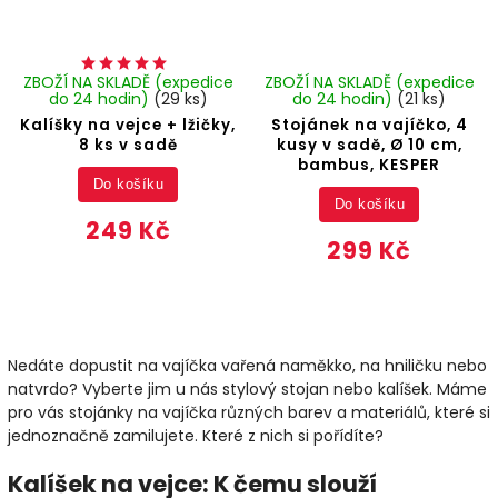
ZBOŽÍ NA SKLADĚ (expedice
ZBOŽÍ NA SKLADĚ (expedice
do 24 hodin)
(29 ks)
do 24 hodin)
(21 ks)
Kalíšky na vejce + lžičky,
Stojánek na vajíčko, 4
8 ks v sadě
kusy v sadě, Ø 10 cm,
bambus, KESPER
Do košíku
Do košíku
249 Kč
299 Kč
Nedáte dopustit na vajíčka vařená naměkko, na hniličku nebo
natvrdo? Vyberte jim u nás stylový stojan nebo kalíšek. Máme
pro vás stojánky na vajíčka různých barev a materiálů, které si
jednoznačně zamilujete. Které z nich si pořídíte?
Kalíšek na vejce: K čemu slouží