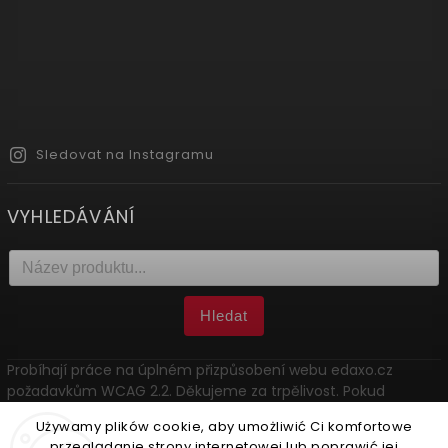
Sledovat na Instagramu
VYHLEDÁVÁNÍ
Hledat
Probíhají práce na úplném přizpůsobení webu edaxo.cz
požadavkům WCAG 2.2. Děkujeme za trpělivost. Pokud
narazíte na problém, kontaktujte nás: marketing@edaxo.cz.
Używamy plików cookie, aby umożliwić Ci komfortowe
przeglądanie strony internetowej lub poprawić jej