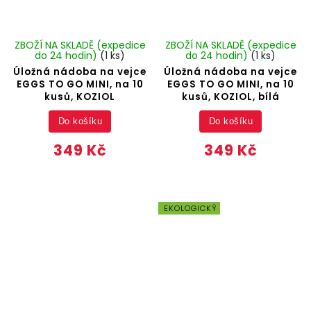
ZBOŽÍ NA SKLADĚ (expedice
ZBOŽÍ NA SKLADĚ (expedice
do 24 hodin)
(1 ks)
do 24 hodin)
(1 ks)
Úložná nádoba na vejce
Úložná nádoba na vejce
EGGS TO GO MINI, na 10
EGGS TO GO MINI, na 10
kusů, KOZIOL
kusů, KOZIOL, bílá
Do košíku
Do košíku
349 Kč
349 Kč
EKOLOGICKÝ