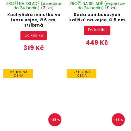
ZBOŽÍ NA SKLADĚ (expedice
ZBOŽÍ NA SKLADĚ (expedice
do 24 hodin)
(31 ks)
do 24 hodin)
(9 ks)
Kuchyňská minutka ve
Sada bambusových
tvaru vejce, Ø 6 cm,
kalíšků na vejce, Ø 5 cm
stříbrná
Do košíku
Do košíku
449 Kč
319 Kč
VÝHODNÁ
VÝHODNÁ
CENA
CENA
–38 %
–66 %