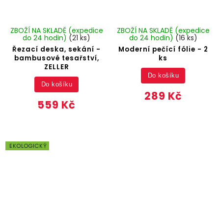
ZBOŽÍ NA SKLADĚ (expedice
ZBOŽÍ NA SKLADĚ (expedice
do 24 hodin)
(21 ks)
do 24 hodin)
(16 ks)
Řezací deska, sekání -
Moderní pečící fólie - 2
bambusové tesařství,
ks
ZELLER
Do košíku
Do košíku
289 Kč
559 Kč
EKOLOGICKÝ