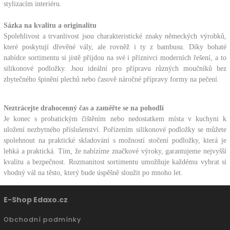
stylizacím interiéru.
Sázka na kvalitu a originalitu
Spolehlivost a trvanlivost jsou charakteristické znaky německých výrobků,
které poskytují dřevěné vály, ale rovněž i ty z bambusu. Díky bohaté
nabídce sortimentu si jistě přijdou na své i příznivci moderních řešení, a to
silikonové podložky. Jsou ideální pro přípravu různých moučníků bez
zbytečného špinění plechů nebo časově náročné přípravy formy na pečení.
Neztrácejte drahocenný čas a zaměřte se na pohodlí
Je konec s probatickým čištěním nebo nedostatkem místa v kuchyni k
uložení nezbytného příslušenství. Pořízením silikonové podložky se můžete
spolehnout na praktické skladování s možností stočení podložky, která je
lehká a praktická. Tím, že nabízíme značkové výroky, garantujeme nejvyšší
kvalitu a bezpečnost. Rozmanitost sortimentu umožňuje každému vybrat si
vhodný vál na těsto, který bude úspěšně sloužit po mnoho let.
E-Shop Edaxo.cz
Obchodní podmínky