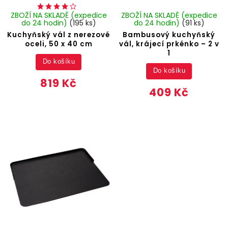
ZBOŽÍ NA SKLADĚ (expedice
ZBOŽÍ NA SKLADĚ (expedice
do 24 hodin)
(195 ks)
do 24 hodin)
(91 ks)
Kuchyňský vál z nerezové
Bambusový kuchyňský
oceli, 50 x 40 cm
vál, krájecí prkénko – 2 v
1
Do košíku
Do košíku
819 Kč
409 Kč