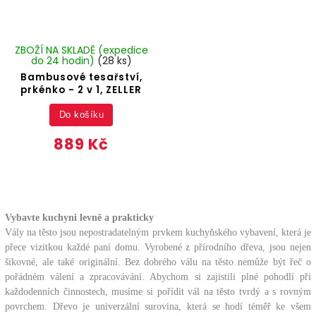
ZBOŽÍ NA SKLADĚ (expedice
do 24 hodin)
(28 ks)
Bambusové tesařství,
prkénko - 2 v 1, ZELLER
Do košíku
889 Kč
Vybavte kuchyni levně a prakticky
Vály na těsto jsou nepostradatelným prvkem kuchyňského vybavení, která je
přece vizitkou každé paní domu. Vyrobené z přírodního dřeva, jsou nejen
šikovné, ale také originální. Bez dobrého válu na těsto nemůže být řeč o
pořádném válení a zpracovávání. Abychom si zajistili plné pohodlí při
každodenních činnostech, musíme si pořídit vál na těsto tvrdý a s rovným
povrchem. Dřevo je univerzální surovina, která se hodí téměř ke všem