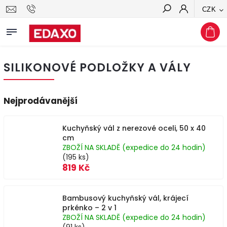
CZK
Hledat
SILIKONOVÉ PODLOŽKY A VÁLY
Nejprodávanější
Kuchyňský vál z nerezové oceli, 50 x 40
cm
ZBOŽÍ NA SKLADĚ (expedice do 24 hodin)
(195 ks)
819 Kč
Bambusový kuchyňský vál, krájecí
prkénko – 2 v 1
ZBOŽÍ NA SKLADĚ (expedice do 24 hodin)