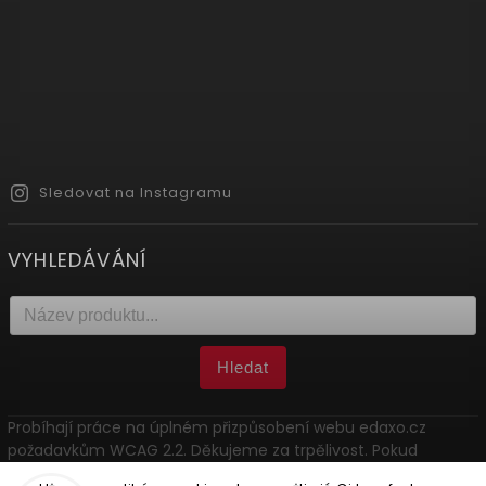
Sledovat na Instagramu
VYHLEDÁVÁNÍ
Hledat
Probíhají práce na úplném přizpůsobení webu edaxo.cz
požadavkům WCAG 2.2. Děkujeme za trpělivost. Pokud
narazíte na problém, kontaktujte nás: marketing@edaxo.cz.