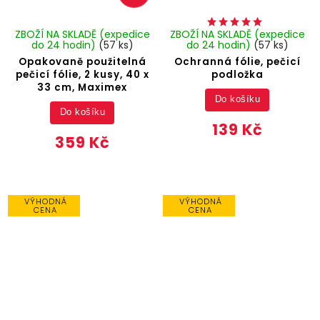
ZBOŽÍ NA SKLADĚ (expedice
ZBOŽÍ NA SKLADĚ (expedice
do 24 hodin)
(57 ks)
do 24 hodin)
(57 ks)
Opakovaně použitelná
Ochranná fólie, pečicí
pečicí fólie, 2 kusy, 40 x
podložka
33 cm, Maximex
Do košíku
Do košíku
139 Kč
359 Kč
VÝHODNÁ
VÝHODNÁ
CENA
CENA