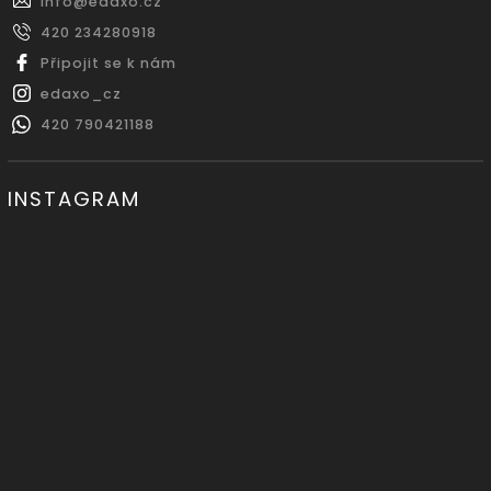
info
@
edaxo.cz
420 234280918
Připojit se k nám
edaxo_cz
420 790421188
INSTAGRAM