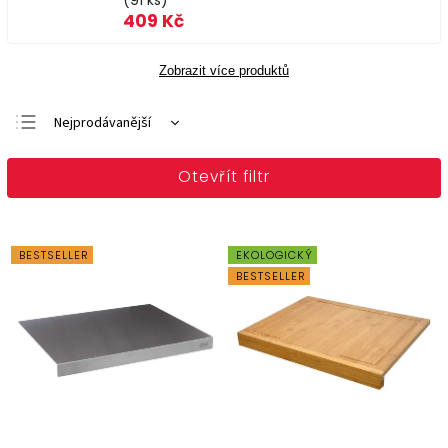
(91 ks)
409 Kč
Zobrazit více produktů
Nejprodávanější
Doporučujeme
Otevřít filtr
Nejlevnější
Nejdražší
Abecedně
BESTSELLER
EKOLOGICKÝ
BESTSELLER