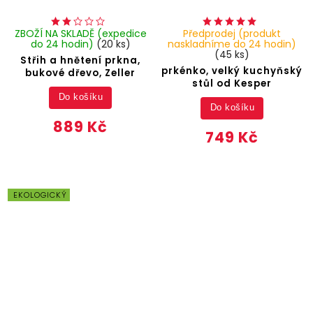
ZBOŽÍ NA SKLADĚ (expedice
Předprodej (produkt
do 24 hodin)
(20 ks)
naskladníme do 24 hodin)
(45 ks)
Střih a hnětení prkna,
prkénko, velký kuchyňský
bukové dřevo, Zeller
stůl od Kesper
Do košíku
Do košíku
889 Kč
749 Kč
EKOLOGICKÝ