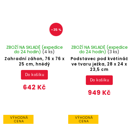
–35 %
ZBOŽÍ NA SKLADĚ (expedice
ZBOŽÍ NA SKLADĚ (expedice
do 24 hodin)
(4 ks)
do 24 hodin)
(3 ks)
Zahradní záhon, 76 x 76 x
Podstavec pod květináč
25 cm, hnědý
ve tvaru ježka, 28 x 24 x
23,5 cm
Do košíku
Do košíku
642 Kč
949 Kč
VÝHODNÁ
VÝHODNÁ
CENA
CENA