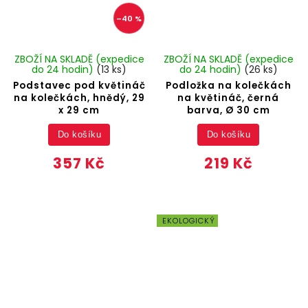
–40 %
ZBOŽÍ NA SKLADĚ (expedice
ZBOŽÍ NA SKLADĚ (expedice
do 24 hodin)
(13 ks)
do 24 hodin)
(26 ks)
Podstavec pod květináč
Podložka na kolečkách
na kolečkách, hnědý, 29
na květináč, černá
x 29 cm
barva, Ø 30 cm
Do košíku
Do košíku
357 Kč
219 Kč
EKOLOGICKÝ