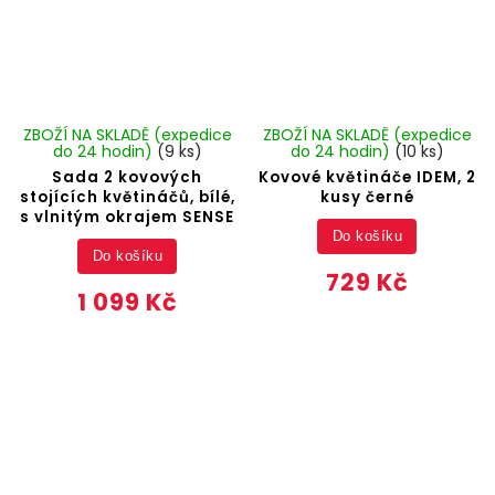
ZBOŽÍ NA SKLADĚ (expedice
ZBOŽÍ NA SKLADĚ (expedice
do 24 hodin)
(9 ks)
do 24 hodin)
(10 ks)
Sada 2 kovových
Kovové květináče IDEM, 2
stojících květináčů, bílé,
kusy černé
s vlnitým okrajem SENSE
Do košíku
Do košíku
729 Kč
1 099 Kč