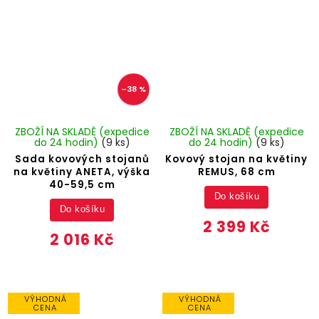
–38 %
ZBOŽÍ NA SKLADĚ (expedice
ZBOŽÍ NA SKLADĚ (expedice
do 24 hodin)
(9 ks)
do 24 hodin)
(9 ks)
Sada kovových stojanů
Kovový stojan na květiny
na květiny ANETA, výška
REMUS, 68 cm
40-59,5 cm
Do košíku
Do košíku
2 399 Kč
2 016 Kč
VÝHODNÁ
VÝHODNÁ
CENA
CENA