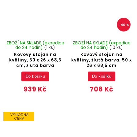
–40 %
ZBOŽÍ NA SKLADĚ (expedice
ZBOŽÍ NA SKLADĚ (expedice
do 24 hodin)
(1 ks)
do 24 hodin)
(10 ks)
Kovový stojan na
Kovový stojan na
květiny, 50 x 26 x 68,5
květiny, žlutá barva, 50 x
cm, žlutá barva
26 x 68,5 cm
Do košíku
Do košíku
939 Kč
708 Kč
VÝHODNÁ
CENA