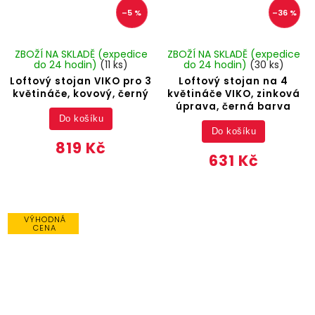
–5 %
–36 %
ZBOŽÍ NA SKLADĚ (expedice
ZBOŽÍ NA SKLADĚ (expedice
do 24 hodin)
(11 ks)
do 24 hodin)
(30 ks)
Loftový stojan VIKO pro 3
Loftový stojan na 4
květináče, kovový, černý
květináče VIKO, zinková
úprava, černá barva
Do košíku
Do košíku
819 Kč
631 Kč
VÝHODNÁ
CENA