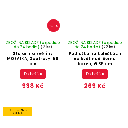
–41 %
ZBOŽÍ NA SKLADĚ (expedice
ZBOŽÍ NA SKLADĚ (expedice
do 24 hodin)
(7 ks)
do 24 hodin)
(22 ks)
Stojan na květiny
Podložka na kolečkách
MOZAIKA, 3patrový, 68
na květináč, černá
cm
barva, Ø 35 cm
Do košíku
Do košíku
938 Kč
269 Kč
VÝHODNÁ
CENA