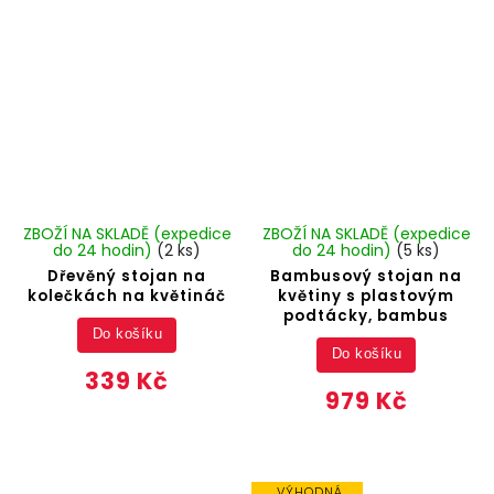
ZBOŽÍ NA SKLADĚ (expedice
ZBOŽÍ NA SKLADĚ (expedice
do 24 hodin)
(2 ks)
do 24 hodin)
(5 ks)
Dřevěný stojan na
Bambusový stojan na
kolečkách na květináč
květiny s plastovým
podtácky, bambus
Do košíku
Do košíku
339 Kč
979 Kč
VÝHODNÁ