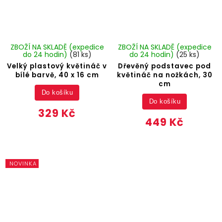
ZBOŽÍ NA SKLADĚ (expedice
ZBOŽÍ NA SKLADĚ (expedice
do 24 hodin)
(81 ks)
do 24 hodin)
(25 ks)
Velký plastový květináč v
Dřevěný podstavec pod
bílé barvě, 40 x 16 cm
květináč na nožkách, 30
cm
Do košíku
Do košíku
329 Kč
449 Kč
NOVINKA