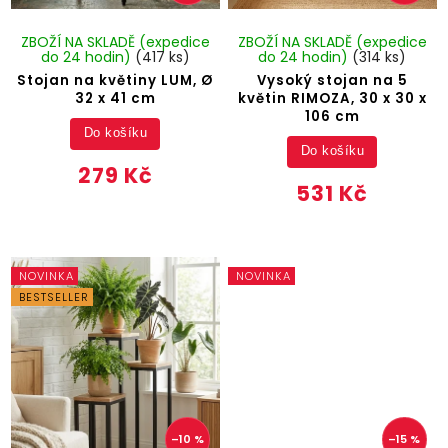
ZBOŽÍ NA SKLADĚ (expedice
ZBOŽÍ NA SKLADĚ (expedice
do 24 hodin)
(417 ks)
do 24 hodin)
(314 ks)
Stojan na květiny LUM, Ø
Vysoký stojan na 5
32 x 41 cm
květin RIMOZA, 30 x 30 x
106 cm
Do košíku
Do košíku
279 Kč
531 Kč
NOVINKA
NOVINKA
BESTSELLER
–10 %
–15 %