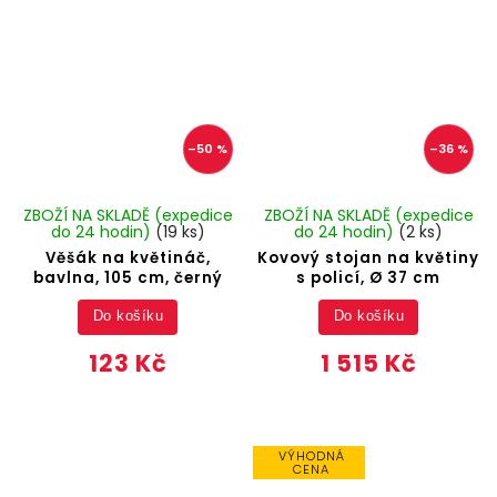
–50 %
–36 %
ZBOŽÍ NA SKLADĚ (expedice
ZBOŽÍ NA SKLADĚ (expedice
do 24 hodin)
(19 ks)
do 24 hodin)
(2 ks)
Věšák na květináč,
Kovový stojan na květiny
bavlna, 105 cm, černý
s policí, Ø 37 cm
Do košíku
Do košíku
123 Kč
1 515 Kč
VÝHODNÁ
CENA