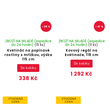
–38 %
–41 %
ZBOŽÍ NA SKLADĚ (expedice
ZBOŽÍ NA SKLADĚ (expedice
do 24 hodin)
(15 ks)
do 24 hodin)
(11 ks)
Květináč na popínavé
Kovový regál na
rostliny s mřížkou, výška
květinače, 118 cm
115 cm
Do košíku
Do košíku
1 292 Kč
338 Kč
VÝHODNÁ
VÝHODNÁ
CENA
CENA