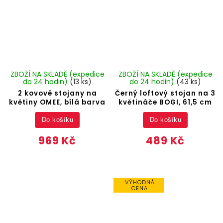
ZBOŽÍ NA SKLADĚ (expedice
ZBOŽÍ NA SKLADĚ (expedice
do 24 hodin)
(13 ks)
do 24 hodin)
(43 ks)
2 kovové stojany na
Černý loftový stojan na 3
květiny OMEE, bílá barva
květináče BOGI, 61,5 cm
Do košíku
Do košíku
969 Kč
489 Kč
VÝHODNÁ
CENA