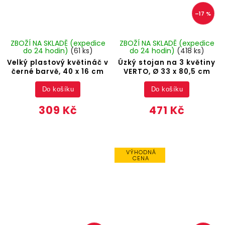
–17 %
ZBOŽÍ NA SKLADĚ (expedice
ZBOŽÍ NA SKLADĚ (expedice
do 24 hodin)
(61 ks)
do 24 hodin)
(418 ks)
Velký plastový květináč v
Úzký stojan na 3 květiny
černé barvě, 40 x 16 cm
VERTO, Ø 33 x 80,5 cm
Do košíku
Do košíku
309 Kč
471 Kč
VÝHODNÁ
CENA