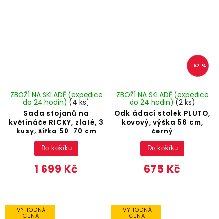
–57 %
ZBOŽÍ NA SKLADĚ (expedice
ZBOŽÍ NA SKLADĚ (expedice
do 24 hodin)
(4 ks)
do 24 hodin)
(2 ks)
Sada stojanů na
Odkládací stolek PLUTO,
květináče RICKY, zlaté, 3
kovový, výška 56 cm,
kusy, šířka 50-70 cm
černý
Do košíku
Do košíku
1 699 Kč
675 Kč
VÝHODNÁ
VÝHODNÁ
CENA
CENA