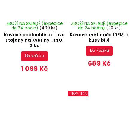
ZBOŽÍ NA SKLADĚ (expedice
ZBOŽÍ NA SKLADĚ (expedice
do 24 hodin)
(499 ks)
do 24 hodin)
(20 ks)
Kovové podlouhlé loftové
Kovové květináče IDEM, 2
stojany na květiny TINO,
kusy bílé
2 ks
Do košíku
Do košíku
689 Kč
1 099 Kč
NOVINKA