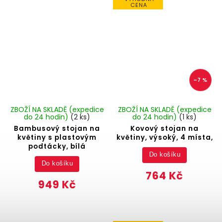
CENA
–7 %
ZBOŽÍ NA SKLADĚ (expedice
ZBOŽÍ NA SKLADĚ (expedice
do 24 hodin)
(2 ks)
do 24 hodin)
(1 ks)
Bambusový stojan na
Kovový stojan na
květiny s plastovým
květiny, výsoký, 4 místa,
podtácky, bílá
Do košíku
Do košíku
764 Kč
949 Kč