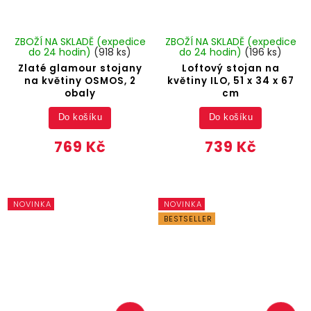
ZBOŽÍ NA SKLADĚ (expedice
ZBOŽÍ NA SKLADĚ (expedice
do 24 hodin)
(918 ks)
do 24 hodin)
(196 ks)
Zlaté glamour stojany
Loftový stojan na
na květiny OSMOS, 2
květiny ILO, 51 x 34 x 67
obaly
cm
Do košíku
Do košíku
769 Kč
739 Kč
NOVINKA
NOVINKA
BESTSELLER