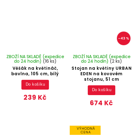
–43 %
ZBOŽÍ NA SKLADĚ (expedice
ZBOŽÍ NA SKLADĚ (expedice
do 24 hodin)
(16 ks)
do 24 hodin)
(2 ks)
Věšák na květináč,
Stojan na květiny URBAN
bavlna, 105 cm, bílý
EDEN na kovovém
stojanu, 51 cm
Do košíku
Do košíku
239 Kč
674 Kč
VÝHODNÁ
CENA