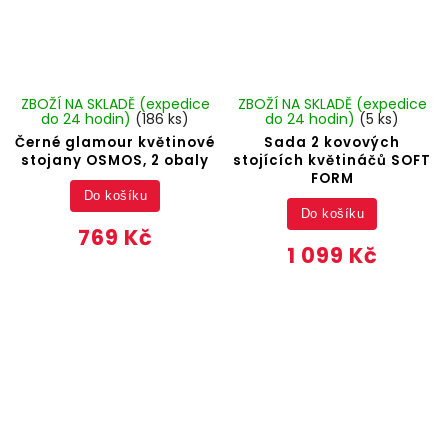
ZBOŽÍ NA SKLADĚ (expedice
ZBOŽÍ NA SKLADĚ (expedice
do 24 hodin)
(186 ks)
do 24 hodin)
(5 ks)
Černé glamour květinové
Sada 2 kovových
stojany OSMOS, 2 obaly
stojících květináčů SOFT
FORM
Do košíku
Do košíku
769 Kč
1 099 Kč