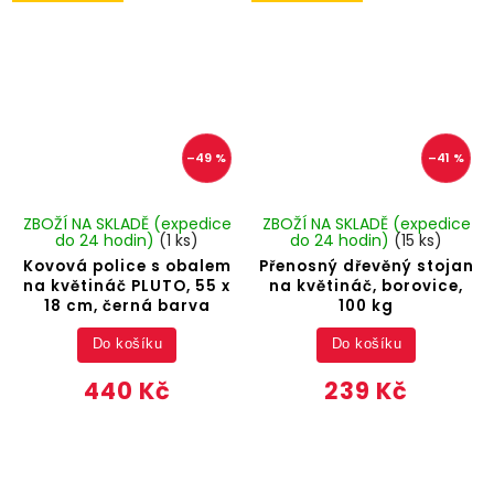
–49 %
–41 %
ZBOŽÍ NA SKLADĚ (expedice
ZBOŽÍ NA SKLADĚ (expedice
do 24 hodin)
(1 ks)
do 24 hodin)
(15 ks)
Kovová police s obalem
Přenosný dřevěný stojan
na květináč PLUTO, 55 x
na květináč, borovice,
18 cm, černá barva
100 kg
Do košíku
Do košíku
440 Kč
239 Kč