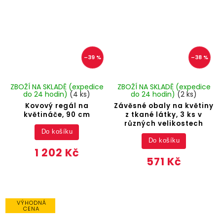
–39 %
–38 %
ZBOŽÍ NA SKLADĚ (expedice
ZBOŽÍ NA SKLADĚ (expedice
do 24 hodin)
(4 ks)
do 24 hodin)
(2 ks)
Kovový regál na
Závěsné obaly na květiny
květináče, 90 cm
z tkané látky, 3 ks v
různých velikostech
Do košíku
Do košíku
1 202 Kč
571 Kč
VÝHODNÁ
CENA