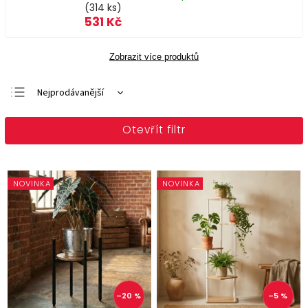
(314 ks)
531 Kč
Zobrazit více produktů
Nejprodávanější
Doporučujeme
Otevřít filtr
Nejlevnější
Nejdražší
Abecedně
NOVINKA
NOVINKA
–20 %
–5 %