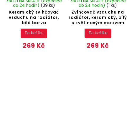
ZBOŽÍ NA SKLADĚ (expedice
ZBOŽÍ NA SKLADĚ (expedice
do 24 hodin)
(39 ks)
do 24 hodin)
(1 ks)
Keramický zvlhčovač
Zvlhčovač vzduchu na
vzduchu na radiátor,
radiátor, keramický, bílý
bílá barva
s květinovým motivem
Do košíku
Do košíku
269 Kč
269 Kč