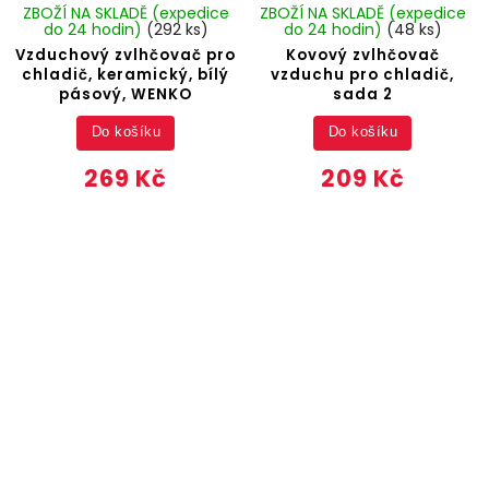
ZBOŽÍ NA SKLADĚ (expedice
ZBOŽÍ NA SKLADĚ (expedice
do 24 hodin)
(292 ks)
do 24 hodin)
(48 ks)
Vzduchový zvlhčovač pro
Kovový zvlhčovač
chladič, keramický, bílý
vzduchu pro chladič,
pásový, WENKO
sada 2
Do košíku
Do košíku
269 Kč
209 Kč