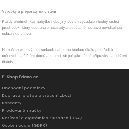
Výrobky a preparáty na čištění
Každý předmět, kus nábytku nebo jiný povrch vyžaduje vhodný čisticí
prostředek, který odstraňuje nečistoty a současně nechává neviditelnou
ochrannou vrstvu.
Na našich webových stránkách nabízíme širokou škálu prostředků
určených na čištění domů a zahrad, stejně jako různé přípravky na udržení
čistoty.
E-Shop Edaxo.cz
Obchodní podmínky
Doprava, platba a vrácení zboží
Kontakty
Prodávané značky
Nařízení o digitálních službách (DSA)
Osobní údaje (GDPR)