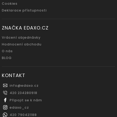
Cookies
Deklarace přístupnosti
ZNAČKA EDAXO.CZ
Vrácení objednávky
Hodnocení obchodu
O nás
BLOG
KONTAKT
info
@
edaxo.cz
420 234280918
Připojit se k nám
edaxo_cz
420 790421188