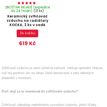
ZBOŽÍ NA SKLADĚ (expedice
do 24 hodin)
(21 ks)
Keramický zvlhčovač
vzduchu na radiátory
KOČKA, 2 ks v sadě
Do košíku
619 Kč
Zvlhčovač vzduchu je velmi užitečné zařízení. Udržuje optimální vlhkost,
což má pozitivní vliv na zdraví členů domácnosti a také některých
předmětů v místnosti.
Proč stojí za to investovat do zvlhčovače vzduchu?
Zvlhčovač zabraňuje nadměrnému vysoušení vzduchu, jehož účinky