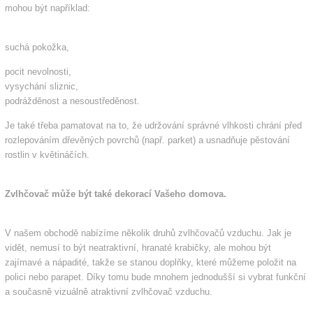
mohou být například:
suchá pokožka,
pocit nevolnosti,
vysychání sliznic,
podrážděnost a nesoustředěnost.
Je také třeba pamatovat na to, že udržování správné vlhkosti chrání před
rozlepováním dřevěných povrchů (např. parket) a usnadňuje pěstování
rostlin v květináčích.
Zvlhčovač může být také dekorací Vašeho domova.
V našem obchodě nabízíme několik druhů zvlhčovačů vzduchu. Jak je
vidět, nemusí to být neatraktivní, hranaté krabičky, ale mohou být
zajímavé a nápadité, takže se stanou doplňky, které můžeme položit na
polici nebo parapet. Díky tomu bude mnohem jednodušší si vybrat funkční
a současně vizuálně atraktivní zvlhčovač vzduchu.