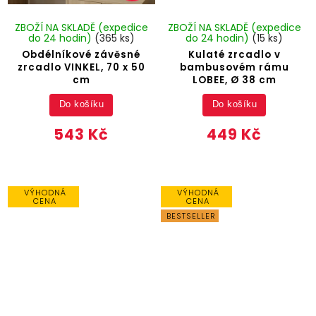
ZBOŽÍ NA SKLADĚ (expedice
ZBOŽÍ NA SKLADĚ (expedice
do 24 hodin)
(365 ks)
do 24 hodin)
(15 ks)
Obdélníkové závěsné
Kulaté zrcadlo v
zrcadlo VINKEL, 70 x 50
bambusovém rámu
cm
LOBEE, Ø 38 cm
Do košíku
Do košíku
543 Kč
449 Kč
VÝHODNÁ
VÝHODNÁ
CENA
CENA
BESTSELLER