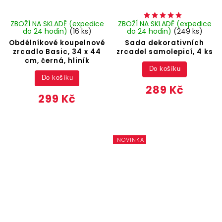
ZBOŽÍ NA SKLADĚ (expedice
ZBOŽÍ NA SKLADĚ (expedice
do 24 hodin)
(16 ks)
do 24 hodin)
(249 ks)
Obdélníkové koupelnové
Sada dekorativních
zrcadlo Basic, 34 x 44
zrcadel samolepicí, 4 ks
cm, černá, hliník
Do košíku
Do košíku
289 Kč
299 Kč
NOVINKA