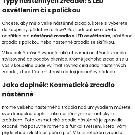
Typy nástěnných zrcadel: S LED
osvětlením či s poličkou
Chcete, aby mělo velké nástěnné zrcadlo, které si vyberete
do koupelny, přídatné funkce? Rozhodnout se můžete
například pro
nástěnné zrcadlo s LED osvětlením
, nástěnné
zrcadlo s poličkou nebo nástěnné zrcadlo se skříňkou.
V koupelně krásně vypadá také otevírací nástěnné zrcadlo
stylizované do podoby okenice. Kromě jednoho zrcadla se u
vás v koupelně bude vyjímat rovněž celá sada nástěnných
zrcadel, která této místnosti dodají jedinečný nádech.
Jako doplněk: Kosmetické zrcadlo
nástěnné
Kromě velkého nástěnného zrcadla nad umyvadlem můžete
svou koupelnu doplnit také nástěnným kosmetickým
zrcátkem. Toto kosmetické zrcadlo nástěnné je zpravidla
otočné, má posuvné rameno a funkci zvětšení, která vám
přijde vhod zvláště při péči o pleť. V kosmetickém zrcadle