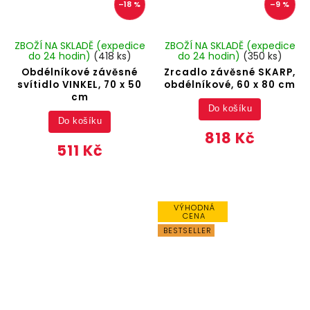
–18 %
–9 %
ZBOŽÍ NA SKLADĚ (expedice
ZBOŽÍ NA SKLADĚ (expedice
do 24 hodin)
(418 ks)
do 24 hodin)
(350 ks)
Obdélníkové závěsné
Zrcadlo závěsné SKARP,
svítidlo VINKEL, 70 x 50
obdélníkové, 60 x 80 cm
cm
Do košíku
Do košíku
818 Kč
511 Kč
VÝHODNÁ
CENA
BESTSELLER