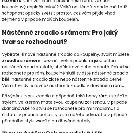
rozměrů
. Čím vás kromě praktičnosti tento základní
koupelnový doplněk osloví? Velké nástěnné zrcadlo má totiž
schopnost opticky zvětšit prostor, což vám přijde vhod
zejména v případě malých koupelen.
Nástěnné zrcadlo s rámem: Pro jaký
tvar se rozhodnout?
Vybíráte-li nové nástěnné zrcadlo do koupelny, zvolit můžete
zrcadlo s rámem
i bez něj. Velmi populární jsou přitom
nástěnná zrcadla kulatá, obdélníková nebo hranatá. Pokud se
rozhodnete pro rám, koupelně sluší zvláště nástěnné zrcadlo
bílé, nástěnné zrcadlo zlaté nebo nástěnné zrcadlo černé.
Velmi trendy je rovněž nástěnné zrcadlo v dřevěném rámu.
Při výběru tvaru zrcadla a případně také barvy rámu se řiďte
stylem, ve kterém máte svou koupelnu zařízenou. V případě
skandinávského stylu se rozhodněte pro minimalismus a
čistotu, v případě boho stylu se můžete odvázat a v případě
přírodního stylu vsaďte na dřevěné detaily.