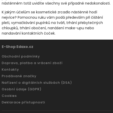
nástěnném totiž uvidíte všechny své případné nedokonalosti.
K jakým účelům se kosmetické zrcadlo nástěnné hodí
nejvíce? Pomocnou ruku vám podá především při čištění
pleti, vymačkávání pupínků na tváři, trhání přebytečných
chloupků, trhání obočení, nanášení make-upu nebo
nandavání kontaktních čoček.
E-Shop Edaxo.cz
Obchodní podmínky
Doprava, platba a vrácení zboží
Kontakty
Prodávané značky
Nařízení o digitálních službách (DSA)
Osobní údaje (GDPR)
Cookies
Deklarace přístupnosti