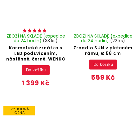
ZBOŽÍ NA SKLADĚ (expedice
ZBOŽÍ NA SKLADĚ (expedice
do 24 hodin)
(33 ks)
do 24 hodin)
(22 ks)
Kosmetické zrcátko s
Zrcadlo SUN v pleteném
LED podsvícením,
rámu, Ø 58 cm
nástěnné, černé, WENKO
Do košíku
Do košíku
559 Kč
1 399 Kč
VÝHODNÁ
CENA