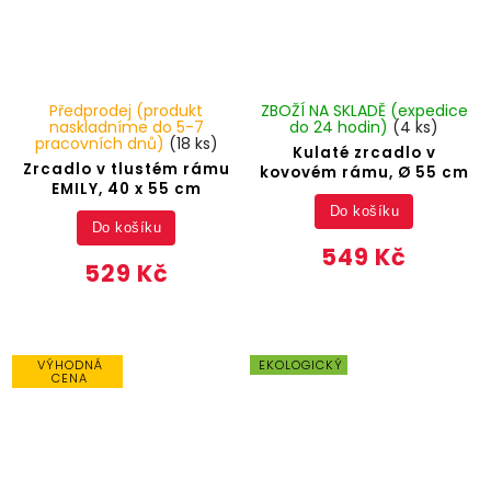
Předprodej (produkt
ZBOŽÍ NA SKLADĚ (expedice
naskladníme do 5-7
do 24 hodin)
(4 ks)
pracovních dnů)
(18 ks)
Kulaté zrcadlo v
Zrcadlo v tlustém rámu
kovovém rámu, Ø 55 cm
EMILY, 40 x 55 cm
Do košíku
Do košíku
549 Kč
529 Kč
VÝHODNÁ
EKOLOGICKÝ
CENA