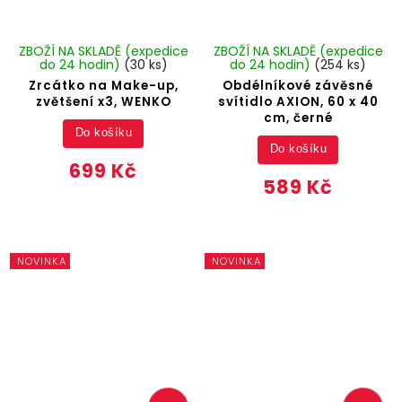
ZBOŽÍ NA SKLADĚ (expedice
ZBOŽÍ NA SKLADĚ (expedice
do 24 hodin)
(30 ks)
do 24 hodin)
(254 ks)
Zrcátko na Make-up,
Obdélníkové závěsné
zvětšení x3, WENKO
svítidlo AXION, 60 x 40
cm, černé
Do košíku
Do košíku
699 Kč
589 Kč
NOVINKA
NOVINKA