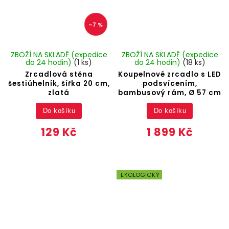
–7 %
ZBOŽÍ NA SKLADĚ (expedice
ZBOŽÍ NA SKLADĚ (expedice
do 24 hodin)
(1 ks)
do 24 hodin)
(18 ks)
Zrcadlová stěna
Koupelnové zrcadlo s LED
šestiúhelník, šířka 20 cm,
podsvícením,
zlatá
bambusový rám, Ø 57 cm
Do košíku
Do košíku
129 Kč
1 899 Kč
EKOLOGICKÝ