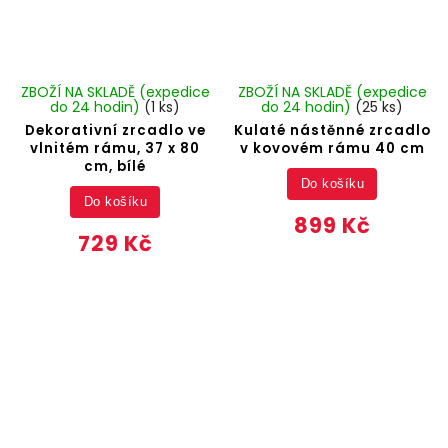
ZBOŽÍ NA SKLADĚ (expedice
ZBOŽÍ NA SKLADĚ (expedice
do 24 hodin)
(1 ks)
do 24 hodin)
(25 ks)
Dekorativní zrcadlo ve
Kulaté nástěnné zrcadlo
vlnitém rámu, 37 x 80
v kovovém rámu 40 cm
cm, bílé
Do košíku
Do košíku
899 Kč
729 Kč