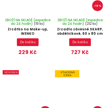
–19 %
ZBOŽÍ NA SKLADĚ (expedice
ZBOŽÍ NA SKLADĚ (expedice
do 24 hodin)
(19 ks)
do 24 hodin)
(212 ks)
Zrcátko na Make-up,
Zrcadlo závěsné SKARP,
WENKO
obdélníkové, 60 x 80 cm
Do košíku
Do košíku
229 Kč
727 Kč
NOVINKA
VÝHODNÁ
CENA