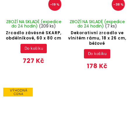
–19 %
–38 %
ZBOŽÍ NA SKLADĚ (expedice
ZBOŽÍ NA SKLADĚ (expedice
do 24 hodin)
(209 ks)
do 24 hodin)
(7 ks)
Zrcadlo závěsné SKARP,
Dekorativní zrcadlo ve
obdélníkové, 60 x 80 cm
vlnitém rámu, 18 x 26 cm,
béžové
Do košíku
Do košíku
727 Kč
178 Kč
VÝHODNÁ
CENA