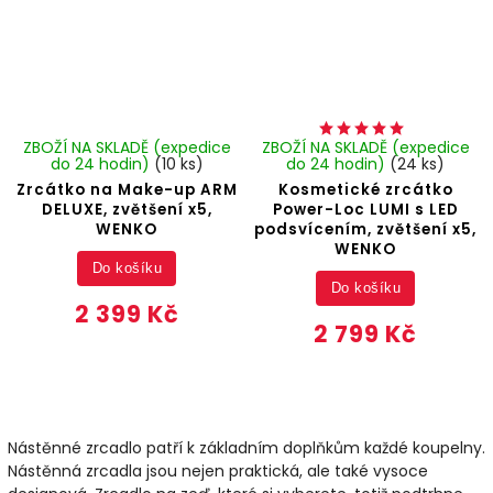
ZBOŽÍ NA SKLADĚ (expedice
ZBOŽÍ NA SKLADĚ (expedice
do 24 hodin)
(10 ks)
do 24 hodin)
(24 ks)
Zrcátko na Make-up ARM
Kosmetické zrcátko
DELUXE, zvětšení x5,
Power-Loc LUMI s LED
WENKO
podsvícením, zvětšení x5,
WENKO
Do košíku
Do košíku
2 399 Kč
2 799 Kč
Nástěnné zrcadlo patří k základním doplňkům každé koupelny.
Nástěnná zrcadla jsou nejen praktická, ale také vysoce