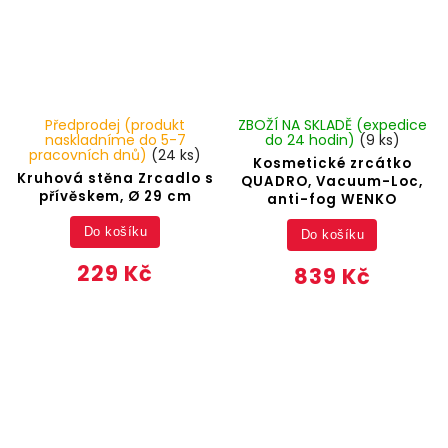
Předprodej (produkt
ZBOŽÍ NA SKLADĚ (expedice
naskladníme do 5-7
do 24 hodin)
(9 ks)
pracovních dnů)
(24 ks)
Kosmetické zrcátko
Kruhová stěna Zrcadlo s
QUADRO, Vacuum-Loc,
přívěskem, Ø 29 cm
anti-fog WENKO
Do košíku
Do košíku
229 Kč
839 Kč