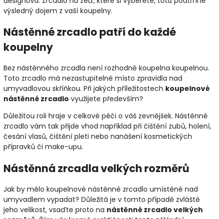
designová. Zrcadlo na zeď, které si vyberete, totiž podtrhne
výsledný dojem z vaší koupelny.
Nástěnné zrcadlo patří do každé
koupelny
Bez nástěnného zrcadla není rozhodně koupelna koupelnou.
Toto zrcadlo má nezastupitelné místo zpravidla nad
umyvadlovou skříňkou. Při jakých příležitostech
koupelnové
nástěnné zrcadlo
využijete především?
Důležitou roli hraje v celkové péči o váš zevnějšek. Nástěnné
zrcadlo vám tak přijde vhod například při čištění zubů, holení,
česání vlasů, čištění pleti nebo nanášení kosmetických
přípravků či make-upu.
Nástěnná zrcadla velkých rozměrů
Jak by mělo koupelnové nástěnné zrcadlo umístěné nad
umyvadlem vypadat? Důležitá je v tomto případě zvláště
jeho velikost, vsaďte proto na
nástěnné zrcadlo velkých