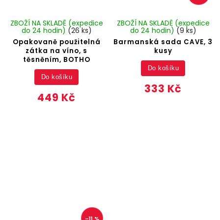
ZBOŽÍ NA SKLADĚ (expedice
ZBOŽÍ NA SKLADĚ (expedice
do 24 hodin)
(26 ks)
do 24 hodin)
(9 ks)
Opakovaně použitelná
Barmanská sada CAVE, 3
zátka na víno, s
kusy
těsněním, BOTHO
Do košíku
Do košíku
333 Kč
449 Kč
–11 %