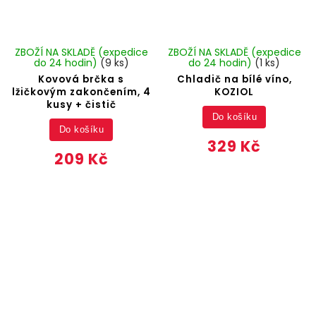
ZBOŽÍ NA SKLADĚ (expedice
ZBOŽÍ NA SKLADĚ (expedice
do 24 hodin)
(9 ks)
do 24 hodin)
(1 ks)
Kovová brčka s
Chladič na bílé víno,
lžičkovým zakončením, 4
KOZIOL
kusy + čistič
Do košíku
Do košíku
329 Kč
209 Kč