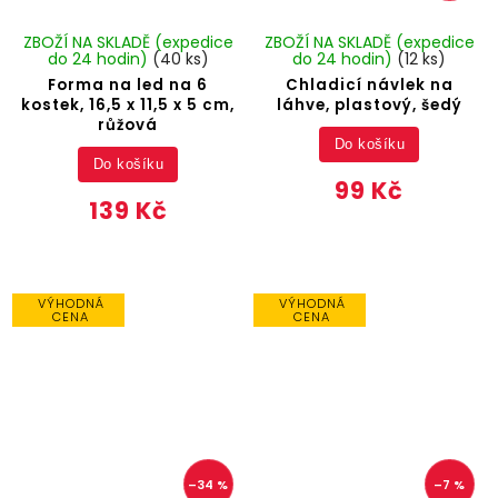
ZBOŽÍ NA SKLADĚ (expedice
ZBOŽÍ NA SKLADĚ (expedice
do 24 hodin)
(40 ks)
do 24 hodin)
(12 ks)
Forma na led na 6
Chladicí návlek na
kostek, 16,5 x 11,5 x 5 cm,
láhve, plastový, šedý
růžová
Do košíku
Do košíku
99 Kč
139 Kč
VÝHODNÁ
VÝHODNÁ
CENA
CENA
–34 %
–7 %