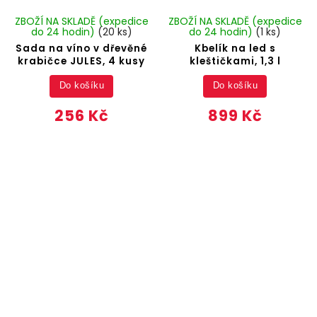
ZBOŽÍ NA SKLADĚ (expedice
ZBOŽÍ NA SKLADĚ (expedice
do 24 hodin)
(20 ks)
do 24 hodin)
(1 ks)
Sada na víno v dřevěné
Kbelík na led s
krabičce JULES, 4 kusy
kleštičkami, 1,3 l
Do košíku
Do košíku
256 Kč
899 Kč