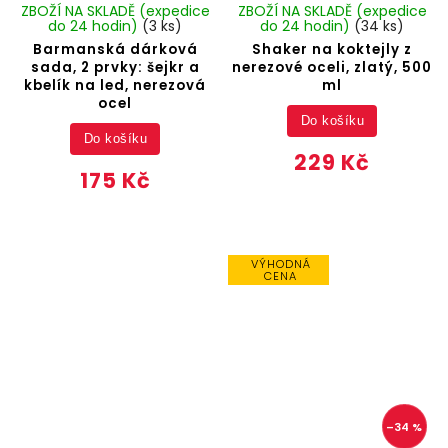
ZBOŽÍ NA SKLADĚ (expedice
ZBOŽÍ NA SKLADĚ (expedice
do 24 hodin)
(3 ks)
do 24 hodin)
(34 ks)
Barmanská dárková
Shaker na koktejly z
sada, 2 prvky: šejkr a
nerezové oceli, zlatý, 500
kbelík na led, nerezová
ml
ocel
Do košíku
Do košíku
229 Kč
175 Kč
VÝHODNÁ
CENA
–34 %