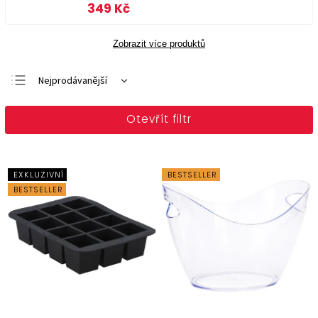
349 Kč
Zobrazit více produktů
Nejprodávanější
Doporučujeme
Otevřít filtr
Nejlevnější
Nejdražší
Abecedně
EXKLUZIVNÍ
BESTSELLER
BESTSELLER