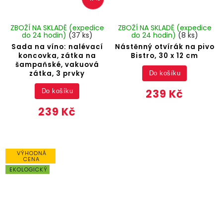
ZBOŽÍ NA SKLADĚ (expedice
ZBOŽÍ NA SKLADĚ (expedice
do 24 hodin)
(37 ks)
do 24 hodin)
(8 ks)
Sada na víno: nalévací
Nástěnný otvírák na pivo
koncovka, zátka na
Bistro, 30 x 12 cm
šampaňské, vakuová
zátka, 3 prvky
Do košíku
239 Kč
Do košíku
239 Kč
VÝHODNÁ
CENA
EKOLOGICKÝ