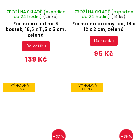
ZBOŽÍ NA SKLADĚ (expedice
ZBOŽÍ NA SKLADĚ (expedice
do 24 hodin)
(25 ks)
do 24 hodin)
(14 ks)
Forma na led na 6
Forma na drcený led, 18 x
kostek, 16,5 x 11,5 x 5 cm,
12 x 2 cm, zelená
zelená
Do košíku
Do košíku
95 Kč
139 Kč
VÝHODNÁ
VÝHODNÁ
CENA
CENA
–37 %
–35 %