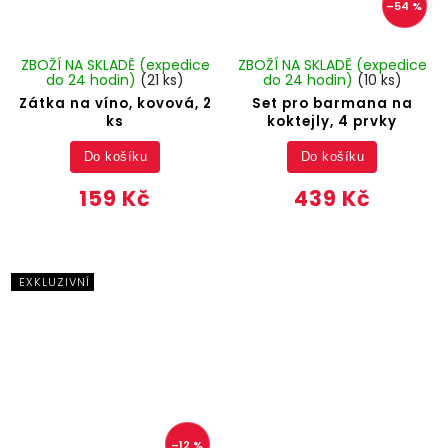
–54 %
ZBOŽÍ NA SKLADĚ (expedice
ZBOŽÍ NA SKLADĚ (expedice
do 24 hodin)
(21 ks)
do 24 hodin)
(10 ks)
Zátka na víno, kovová, 2
Set pro barmana na
ks
koktejly, 4 prvky
Do košíku
Do košíku
159 Kč
439 Kč
EXKLUZIVNÍ
–12 %