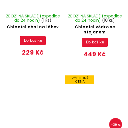
ZBOŽÍ NA SKLADĚ (expedice
ZBOŽÍ NA SKLADĚ (expedice
do 24 hodin)
(1 ks)
do 24 hodin)
(10 ks)
Chladicí obal na láhev
Chladící vědro se
stojanem
Do košíku
Do košíku
229 Kč
449 Kč
VÝHODNÁ
CENA
–39 %