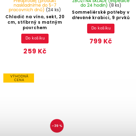
Předprodej (produkt
ZBOŽÍ NA SKLADĚ (expedice
naskladníme do 5-7
do 24 hodin)
(8 ks)
pracovních dnů)
(24 ks)
Sommeliérské potřeby v
Chladič na víno, sekt, 20
dřevěné krabici, 9 prvků
cm, stříbrný s matným
povrchem
Do košíku
Do košíku
799 Kč
259 Kč
VÝHODNÁ
CENA
–39 %