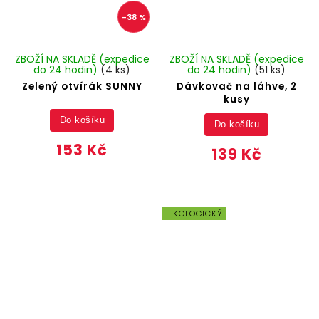
–38 %
ZBOŽÍ NA SKLADĚ (expedice
ZBOŽÍ NA SKLADĚ (expedice
do 24 hodin)
(4 ks)
do 24 hodin)
(51 ks)
Zelený otvírák SUNNY
Dávkovač na láhve, 2
kusy
Do košíku
Do košíku
153 Kč
139 Kč
EKOLOGICKÝ