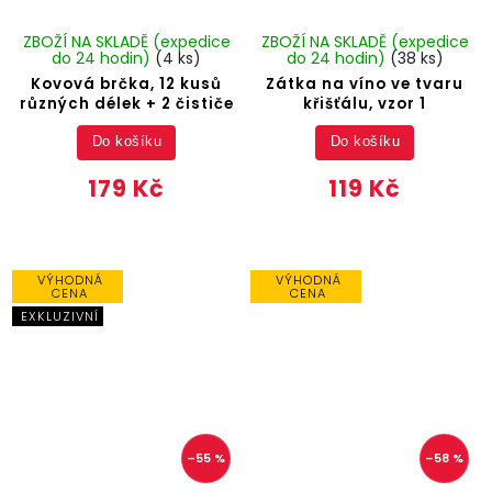
ZBOŽÍ NA SKLADĚ (expedice
ZBOŽÍ NA SKLADĚ (expedice
do 24 hodin)
(4 ks)
do 24 hodin)
(38 ks)
Kovová brčka, 12 kusů
Zátka na víno ve tvaru
různých délek + 2 čističe
křišťálu, vzor 1
Do košíku
Do košíku
179 Kč
119 Kč
VÝHODNÁ
VÝHODNÁ
CENA
CENA
EXKLUZIVNÍ
–55 %
–58 %