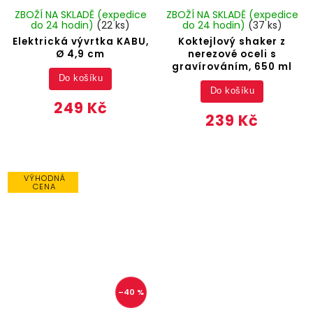
ZBOŽÍ NA SKLADĚ (expedice
ZBOŽÍ NA SKLADĚ (expedice
do 24 hodin)
(22 ks)
do 24 hodin)
(37 ks)
Elektrická vývrtka KABU,
Koktejlový shaker z
Ø 4,9 cm
nerezové oceli s
gravírováním, 650 ml
Do košíku
Do košíku
249 Kč
239 Kč
VÝHODNÁ
CENA
–40 %