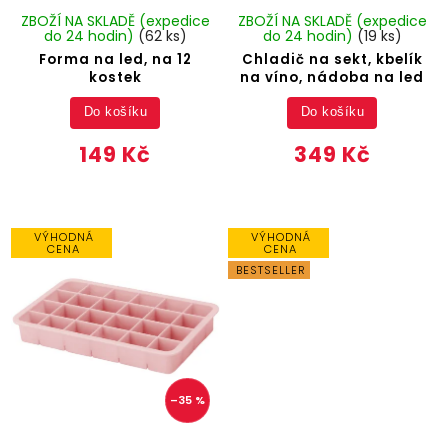
ZBOŽÍ NA SKLADĚ (expedice
ZBOŽÍ NA SKLADĚ (expedice
do 24 hodin)
(62 ks)
do 24 hodin)
(19 ks)
Forma na led, na 12
Chladič na sekt, kbelík
kostek
na víno, nádoba na led
Do košíku
Do košíku
149 Kč
349 Kč
VÝHODNÁ
VÝHODNÁ
CENA
CENA
BESTSELLER
–35 %