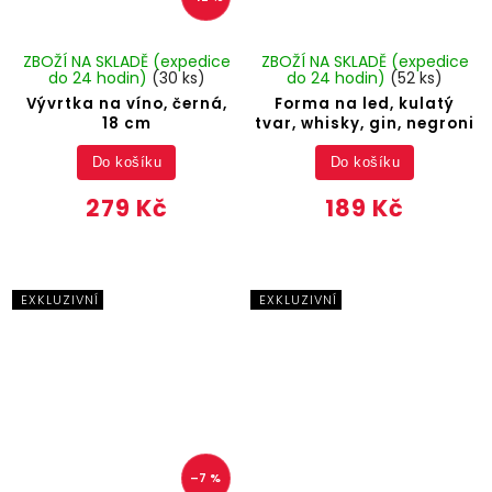
ZBOŽÍ NA SKLADĚ (expedice
ZBOŽÍ NA SKLADĚ (expedice
do 24 hodin)
(30 ks)
do 24 hodin)
(52 ks)
Vývrtka na víno, černá,
Forma na led, kulatý
18 cm
tvar, whisky, gin, negroni
Do košíku
Do košíku
279 Kč
189 Kč
EXKLUZIVNÍ
EXKLUZIVNÍ
–7 %