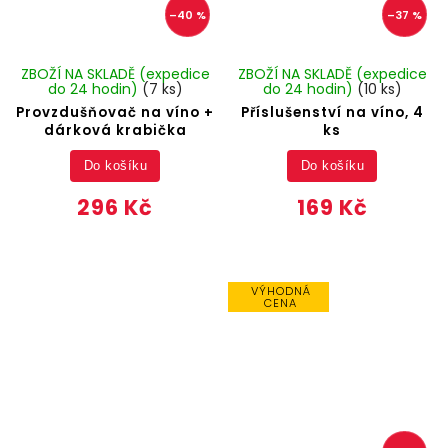
–40 %
–37 %
ZBOŽÍ NA SKLADĚ (expedice
ZBOŽÍ NA SKLADĚ (expedice
do 24 hodin)
(7 ks)
do 24 hodin)
(10 ks)
Provzdušňovač na víno +
Příslušenství na víno, 4
dárková krabička
ks
Do košíku
Do košíku
296 Kč
169 Kč
VÝHODNÁ
CENA