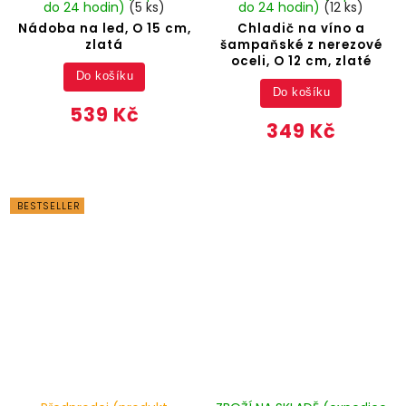
do 24 hodin)
(5 ks)
do 24 hodin)
(12 ks)
Nádoba na led, O 15 cm,
Chladič na víno a
zlatá
šampaňské z nerezové
oceli, O 12 cm, zlaté
Do košíku
Do košíku
539 Kč
349 Kč
BESTSELLER