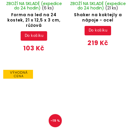
ZBOŽÍ NA SKLADĚ (expedice
ZBOŽÍ NA SKLADĚ (expedice
do 24 hodin)
(6 ks)
do 24 hodin)
(21 ks)
Forma na led na 24
Shaker na koktejly a
kostek, 21 x 12,5 x 3 cm,
nápoje - ocel
růžová
Do košíku
Do košíku
219 Kč
103 Kč
VÝHODNÁ
CENA
–19 %