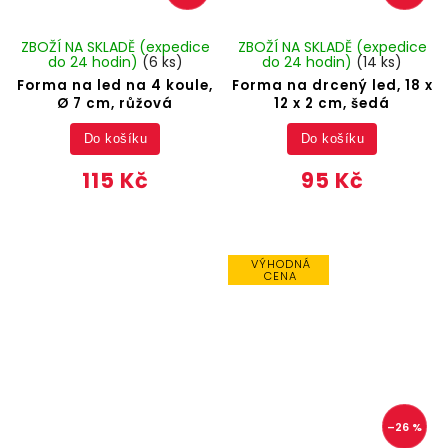
ZBOŽÍ NA SKLADĚ (expedice
ZBOŽÍ NA SKLADĚ (expedice
do 24 hodin)
(6 ks)
do 24 hodin)
(14 ks)
Forma na led na 4 koule,
Forma na drcený led, 18 x
Ø 7 cm, růžová
12 x 2 cm, šedá
Do košíku
Do košíku
115 Kč
95 Kč
VÝHODNÁ
CENA
–26 %