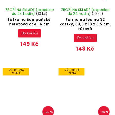
ZBOŽÍ NA SKLADĚ (expedice
ZBOŽÍ NA SKLADĚ (expedice
do 24 hodin)
(10 ks)
do 24 hodin)
(10 ks)
Zátka na šampaňské,
Forma na led na 32
nerezová ocel, 6 cm
kostky, 33,5 x 18 x 3,5 cm,
růžová
Do košíku
Do košíku
149 Kč
143 Kč
VÝHODNÁ
VÝHODNÁ
CENA
CENA
–35 %
–26 %