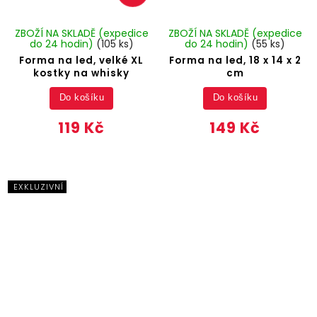
ZBOŽÍ NA SKLADĚ (expedice
ZBOŽÍ NA SKLADĚ (expedice
do 24 hodin)
(105 ks)
do 24 hodin)
(55 ks)
Forma na led, velké XL
Forma na led, 18 x 14 x 2
kostky na whisky
cm
Do košíku
Do košíku
119 Kč
149 Kč
EXKLUZIVNÍ