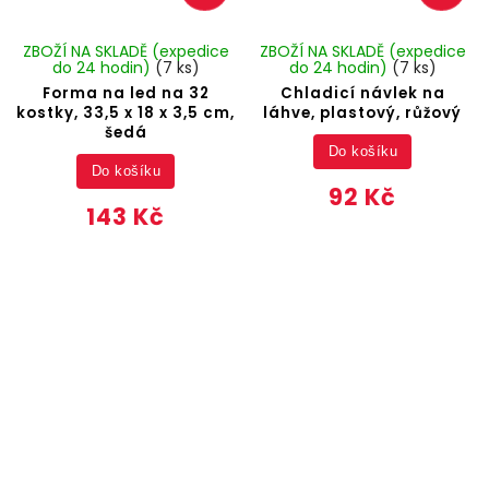
ZBOŽÍ NA SKLADĚ (expedice
ZBOŽÍ NA SKLADĚ (expedice
do 24 hodin)
(7 ks)
do 24 hodin)
(7 ks)
Forma na led na 32
Chladicí návlek na
kostky, 33,5 x 18 x 3,5 cm,
láhve, plastový, růžový
šedá
Do košíku
Do košíku
92 Kč
143 Kč