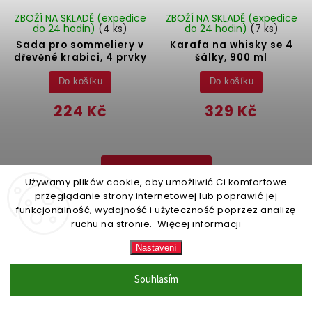
ZBOŽÍ NA SKLADĚ (expedice
ZBOŽÍ NA SKLADĚ (expedice
do 24 hodin)
(4 ks)
do 24 hodin)
(7 ks)
Sada pro sommeliery v
Karafa na whisky se 4
dřevěné krabici, 4 prvky
šálky, 900 ml
Do košíku
Do košíku
224 Kč
329 Kč
Načíst 11 dalších
Używamy plików cookie, aby umożliwić Ci komfortowe
przeglądanie strony internetowej lub poprawić jej
funkcjonalność, wydajność i użyteczność poprzez analizę
1
2
ruchu na stronie.
Więcej informacji
Nahoru
Nastavení
Souhlasím
Barmanské doplňky: Vytvořte si vlastní
koktejlový bar doma