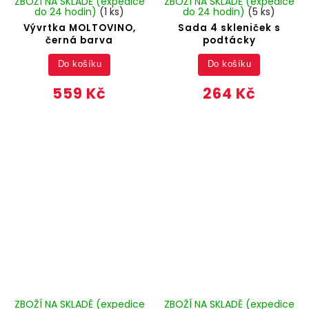
ZBOŽÍ NA SKLADĚ (expedice
ZBOŽÍ NA SKLADĚ (expedice
do 24 hodin)
(1 ks)
do 24 hodin)
(5 ks)
Vývrtka MOLTOVINO,
Sada 4 skleniček s
černá barva
podtácky
Do košíku
Do košíku
559 Kč
264 Kč
ZBOŽÍ NA SKLADĚ (expedice
ZBOŽÍ NA SKLADĚ (expedice