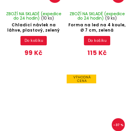
ZBOŽÍ NA SKLADĚ (expedice
ZBOŽÍ NA SKLADĚ (expedice
do 24 hodin)
(10 ks)
do 24 hodin)
(9 ks)
Chladicí návlek na
Forma na led na 4 koule,
láhve, plastový, zelený
Ø 7 cm, zelená
Do košíku
Do košíku
99 Kč
115 Kč
VÝHODNÁ
CENA
–37 %