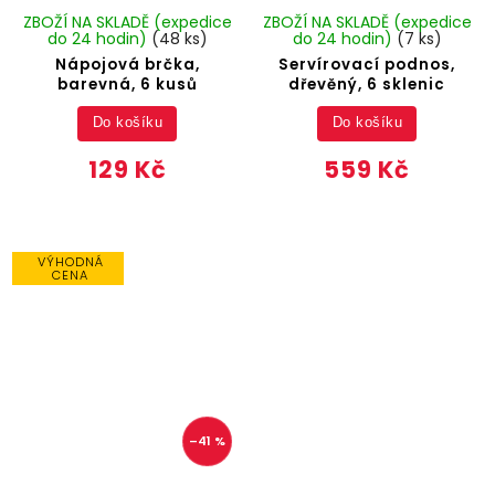
ZBOŽÍ NA SKLADĚ (expedice
ZBOŽÍ NA SKLADĚ (expedice
do 24 hodin)
(48 ks)
do 24 hodin)
(7 ks)
Nápojová brčka,
Servírovací podnos,
barevná, 6 kusů
dřevěný, 6 sklenic
Do košíku
Do košíku
129 Kč
559 Kč
VÝHODNÁ
CENA
–41 %