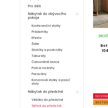
Pro děti
Nábytek do obývacího
pokoje
Konferenční stolky
Prádelníky
ZBOŽÍ
Křesla
Židle
Bot
Stoličky a podnožky
10
Taburety
Čalouněné lavice
Police na knihy
Paravány
Konzolové stolky a psací
stoly
Nábytek do předsíně
NOVIN
Věšáky do předsíně
BESTSE
Skříně do předsíně