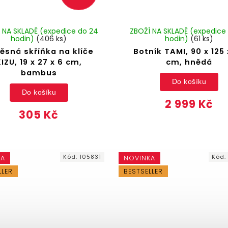
 NA SKLADĚ (expedice do 24
ZBOŽÍ NA SKLADĚ (expedice
hodin)
(406 ks)
hodin)
(61 ks)
ěsná skříňka na klíče
Botník TAMI, 90 x 125 
KIZU, 19 x 27 x 6 cm,
cm, hnědá
bambus
Do košíku
Do košíku
2 999 Kč
305 Kč
Kód:
105831
Kód
KA
NOVINKA
LLER
BESTSELLER