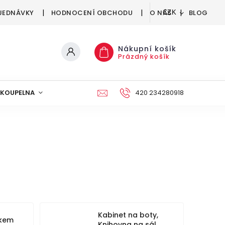
JEDNÁVKY
HODNOCENÍ OBCHODU
O NÁS
BLOG
CZK
Nákupní košík
Prázdný košík
KOUPELNA
KUCHYNĚ
DEKORACE
420 234280918
NÁBYTEK A
Kabinet na boty,
ákem
Knihovna na sál,