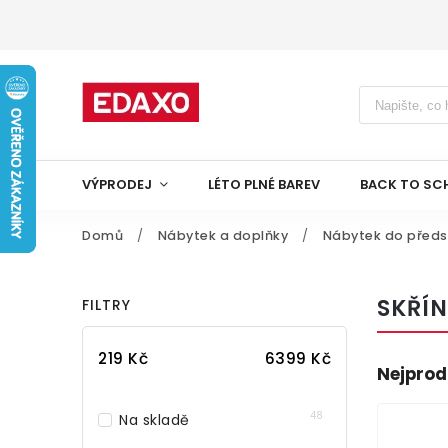
VÝPRODEJ
LÉTO PLNÉ BAREV
BACK TO SC
Domů
/
Nábytek a doplňky
/
Nábytek do předs
SKŘÍN
FILTRY
219
Kč
6399
Kč
Nejprod
48
Na skladě