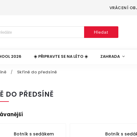
VRÁCENÍ OB
Hledat
HOOL 2026
☀️ PŘIPRAVTE SE NA LÉTO ☀️
ZAHRADA
íně
/
Skříně do předsíně
Ě DO PŘEDSÍNĚ
ávanější
Botník s sedákem
Botník s sed