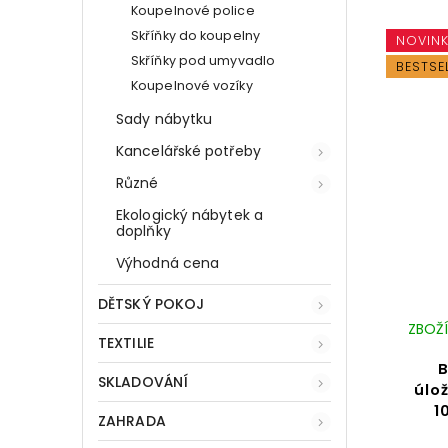
Koupelnové police
Skříňky do koupelny
NOVIN
Skříňky pod umyvadlo
BESTSE
Koupelnové vozíky
Sady nábytku
Kancelářské potřeby
Různé
Ekologický nábytek a
doplňky
Výhodná cena
DĚTSKÝ POKOJ
ZBOŽÍ
TEXTILIE
B
SKLADOVÁNÍ
úlo
1
ZAHRADA