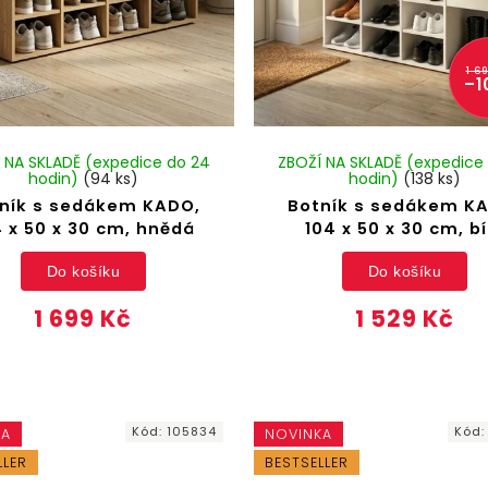
1 6
–1
 NA SKLADĚ (expedice do 24
ZBOŽÍ NA SKLADĚ (expedice
hodin)
(94 ks)
hodin)
(138 ks)
ník s sedákem KADO,
Botník s sedákem K
4 x 50 x 30 cm, hnědá
104 x 50 x 30 cm, bí
Do košíku
Do košíku
1 699 Kč
1 529 Kč
Kód:
105834
Kód
KA
NOVINKA
LLER
BESTSELLER