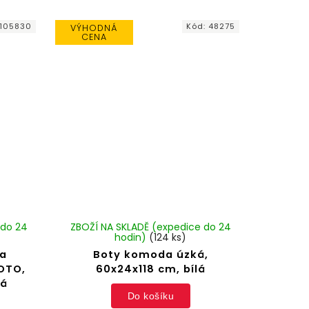
105830
Kód:
48275
VÝHODNÁ
CENA
 do 24
ZBOŽÍ NA SKLADĚ (expedice do 24
hodin)
(124 ks)
 a
Boty komoda úzká,
OTO,
60x24x118 cm, bílá
lá
Do košíku