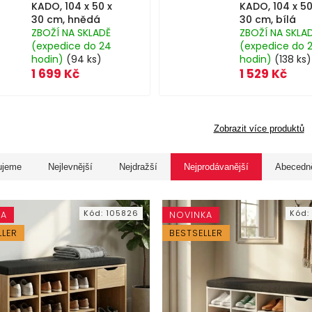
KADO, 104 x 50 x
KADO, 104 x 50
30 cm, hnědá
30 cm, bílá
ZBOŽÍ NA SKLADĚ
ZBOŽÍ NA SKLA
(expedice do 24
(expedice do 
hodin)
(94 ks)
hodin)
(138 ks)
1 699 Kč
1 529 Kč
Zobrazit více produktů
ujeme
Nejlevnější
Nejdražší
Nejprodávanější
Abecedn
Kód:
105826
Kód
KA
NOVINKA
LLER
BESTSELLER