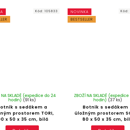
Kód:
105833
Kód:
KA
NOVINKA
LLER
BESTSELLER
 NA SKLADĚ (expedice do 24
ZBOŽÍ NA SKLADĚ (expedice
hodin)
(91 ks)
hodin)
(37 ks)
otník s sedákem a
Botník s sedákem
žným prostorem TORI,
úložným prostorem S
00 x 50 x 35 cm, bílá
80 x 50 x 35 cm, bí