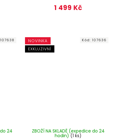
1 499 Kč
:
107638
Kód:
107636
NOVINKA
EXKLUZIVNÍ
 do 24
ZBOŽÍ NA SKLADĚ (expedice do 24
hodin)
(1 ks)