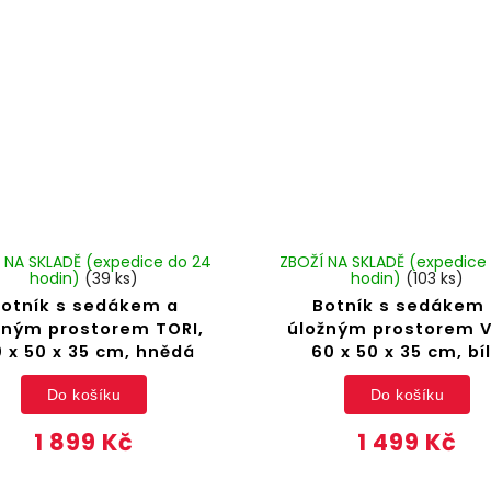
 NA SKLADĚ (expedice do 24
ZBOŽÍ NA SKLADĚ (expedice
hodin)
(39 ks)
hodin)
(103 ks)
otník s sedákem a
Botník s sedákem
žným prostorem TORI,
úložným prostorem V
0 x 50 x 35 cm, hnědá
60 x 50 x 35 cm, bí
Do košíku
Do košíku
1 899 Kč
1 499 Kč