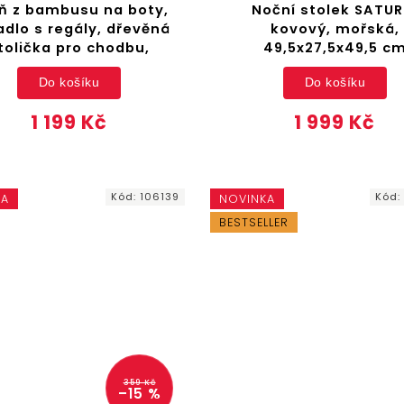
íň z bambusu na boty,
Noční stolek SATUR
dlo s regály, dřevěná
kovový, mořská,
tolička pro chodbu,
49,5x27,5x49,5 c
Do košíku
Do košíku
1 199 Kč
1 999 Kč
Kód:
106139
Kód
KA
NOVINKA
BESTSELLER
359 Kč
–15 %