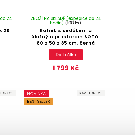
 do 24
ZBOŽÍ NA SKLADĚ (expedice do 24
hodin)
(108 ks)
x 28
Botník s sedákem a
úložným prostorem SOTO,
80 x 50 x 35 cm, černá
Do košíku
1 799 Kč
:
105829
Kód:
105828
NOVINKA
BESTSELLER