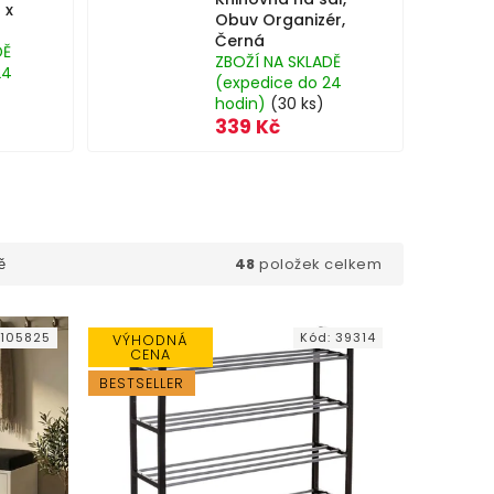
 x
Obuv Organizér,
Černá
DĚ
ZBOŽÍ NA SKLADĚ
24
(expedice do 24
hodin)
(30 ks)
339 Kč
48
položek celkem
ě
:
105825
Kód:
39314
VÝHODNÁ
CENA
BESTSELLER