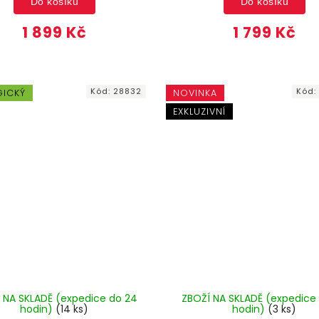
Do košíku
Do košíku
1 899 Kč
1 799 Kč
Kód:
28832
Kód
GICKÝ
NOVINKA
EXKLUZIVNÍ
 NA SKLADĚ (expedice do 24
ZBOŽÍ NA SKLADĚ (expedice
hodin)
(14 ks)
hodin)
(3 ks)