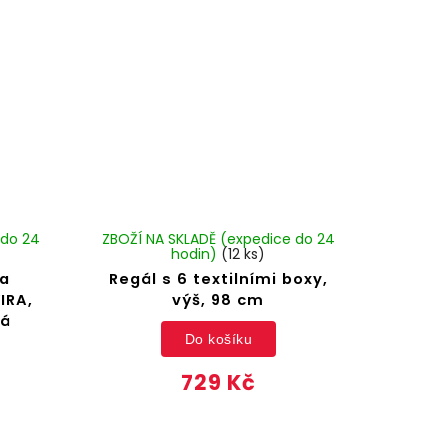
 do 24
ZBOŽÍ NA SKLADĚ (expedice do 24
hodin)
(12 ks)
 a
Regál s 6 textilními boxy,
IRA,
výš, 98 cm
lá
Do košíku
729 Kč