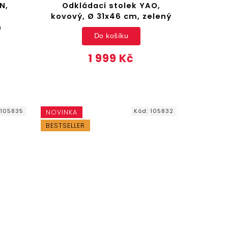
N,
Odkládací stolek YAO,
kovový, Ø 31x46 cm, zelený
m
Do košíku
1 999 Kč
:
105835
Kód:
105832
NOVINKA
BESTSELLER