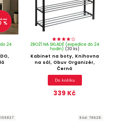
99 Kč
0 %
 do 24
ZBOŽÍ NA SKLADĚ (expedice do 24
hodin)
(30 ks)
ADO,
Kabinet na boty, Knihovna
lá
na sál, Obuv Organizér,
Černá
Do košíku
339 Kč
:
105827
Kód:
79626