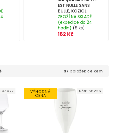
EST NULLE SANS
DĚ
BULLE, KOZIOL
24
ZBOŽÍ NA SKLADĚ
(expedice do 24
hodin)
(8 ks)
162 Kč
37
položek celkem
ě
:
103077
Kód:
66226
VÝHODNÁ
CENA