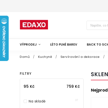
VÝPRODEJ
LÉTO PLNÉ BAREV
BACK TO SC
Domů
/
Kuchyně
/
Servírování a dekorace
/
SKLE
FILTRY
95
Kč
759
Kč
Nejprod
37
Na skladě