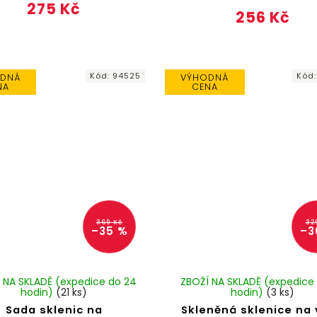
275 Kč
256 Kč
Kód:
94525
Kód
DNÁ
VÝHODNÁ
NA
CENA
369 Kč
32
–35 %
–3
 NA SKLADĚ (expedice do 24
ZBOŽÍ NA SKLADĚ (expedice
hodin)
(21 ks)
hodin)
(3 ks)
Sada sklenic na
Skleněná sklenice na 