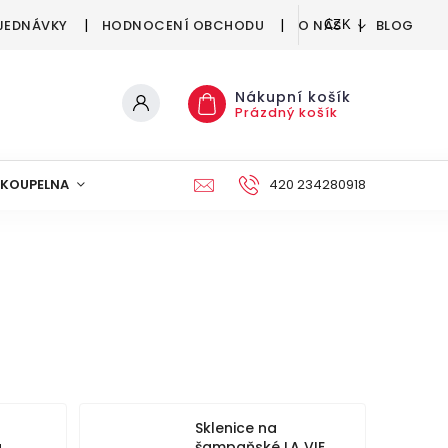
JEDNÁVKY
HODNOCENÍ OBCHODU
O NÁS
BLOG
CZK
Nákupní košík
Prázdný košík
KOUPELNA
KUCHYNĚ
DEKORACE
420 234280918
NÁBYTEK A
Sklenice na
a
šampaňské LA VIE