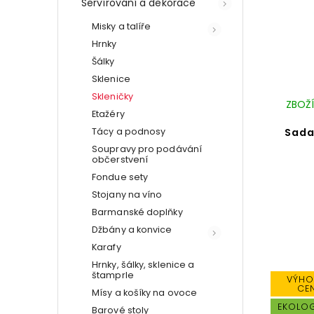
Servírování a dekorace
Misky a talíře
Hrnky
Šálky
Sklenice
Skleničky
ZBOŽÍ
Etažéry
Sada
Tácy a podnosy
Soupravy pro podávání
občerstvení
Fondue sety
Stojany na víno
Barmanské doplňky
Džbány a konvice
Karafy
Hrnky, šálky, sklenice a
štamprle
VÝHO
CE
Mísy a košíky na ovoce
EKOLO
Barové stoly