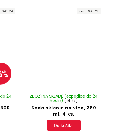
:
94524
Kód:
94523
9 Kč
0 %
 do 24
ZBOŽÍ NA SKLADĚ (expedice do 24
hodin)
(14 ks)
 500
Sada sklenic na víno, 380
ml, 4 ks,
Do košíku