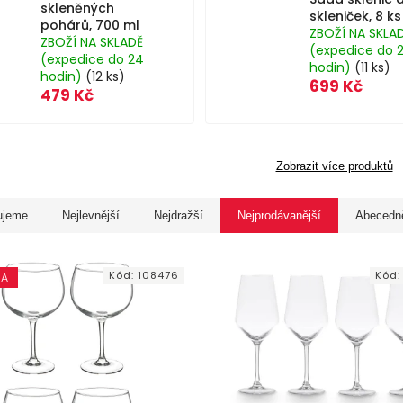
skleněných
skleniček, 8 ks
pohárů, 700 ml
ZBOŽÍ NA SKLA
ZBOŽÍ NA SKLADĚ
(expedice do 
(expedice do 24
hodin)
(11 ks)
hodin)
(12 ks)
699 Kč
479 Kč
Zobrazit více produktů
ujeme
Nejlevnější
Nejdražší
Nejprodávanější
Abecedn
Kód:
108476
Kód
KA