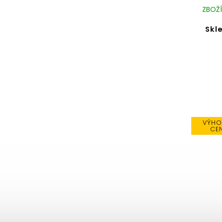
ZBOŽÍ
Skl
VÝHO
CE