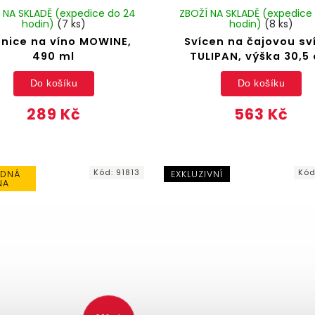
 NA SKLADĚ (expedice do 24
ZBOŽÍ NA SKLADĚ (expedice
hodin)
(7 ks)
hodin)
(8 ks)
enice na víno MOWINE,
Svícen na čajovou sv
490 ml
TULIPAN, výška 30,5
Do košíku
Do košíku
289 Kč
563 Kč
Kód:
91813
Kó
DNÁ
EXKLUZIVNÍ
NA