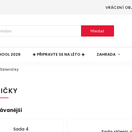
VRÁCENÍ OB
Hledat
HOOL 2026
☀️ PŘIPRAVTE SE NA LÉTO ☀️
ZAHRADA
Skleničky
NIČKY
ávanější
Sada 4
Sada sklenic 