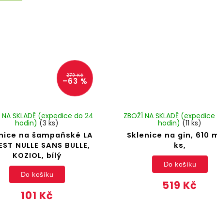
279 Kč
–63 %
 NA SKLADĚ (expedice do 24
ZBOŽÍ NA SKLADĚ (expedice
hodin)
(3 ks)
hodin)
(11 ks)
nice na šampaňské LA
Sklenice na gin, 610 m
 EST NULLE SANS BULLE,
ks,
KOZIOL, bílý
Do košíku
Do košíku
519 Kč
101 Kč