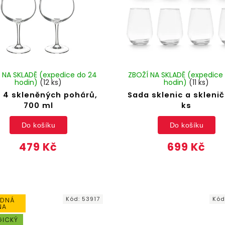
 NA SKLADĚ (expedice do 24
ZBOŽÍ NA SKLADĚ (expedice
hodin)
(12 ks)
hodin)
(11 ks)
 4 skleněných pohárů,
Sada sklenic a sklenič
700 ml
ks
Do košíku
Do košíku
479 Kč
699 Kč
Kód:
53917
Kód
DNÁ
NA
GICKÝ