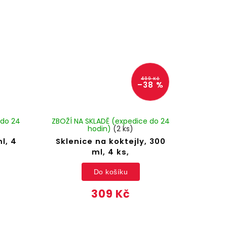
499 Kč
–38 %
 do 24
ZBOŽÍ NA SKLADĚ (expedice do 24
hodin)
(2 ks)
l, 4
Sklenice na koktejly, 300
ml, 4 ks,
Do košíku
309 Kč