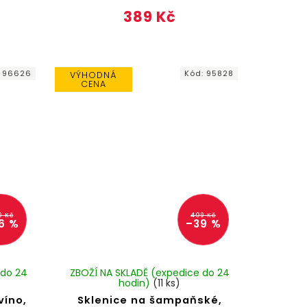
389 Kč
:
96626
Kód:
95828
VÝHODNÁ
CENA
9 Kč
409 Kč
6 %
–39 %
 do 24
ZBOŽÍ NA SKLADĚ (expedice do 24
hodin)
(11 ks)
víno,
Sklenice na šampaňské,