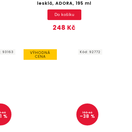
lesklá, ADORA, 195 ml
Do košíku
248 Kč
d:
93163
Kód:
92772
VÝHODNÁ
CENA
9 Kč
199 Kč
1 %
–38 %