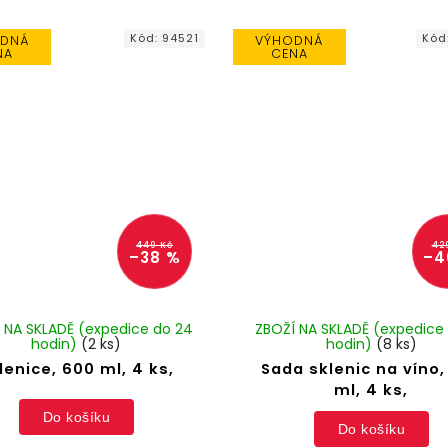
Kód:
94521
Kód
DNÁ
VÝHODNÁ
NA
CENA
449 Kč
42
–38 %
–4
 NA SKLADĚ (expedice do 24
ZBOŽÍ NA SKLADĚ (expedice
hodin)
(2 ks)
hodin)
(8 ks)
lenice, 600 ml, 4 ks,
Sada sklenic na víno,
ml, 4 ks,
Do košíku
Do košíku