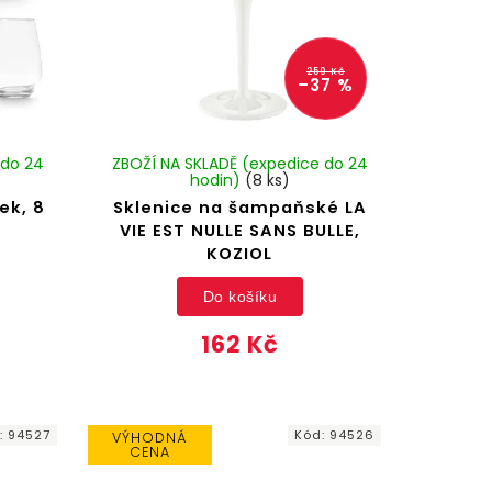
259 Kč
–37 %
 do 24
ZBOŽÍ NA SKLADĚ (expedice do 24
hodin)
(8 ks)
ek, 8
Sklenice na šampaňské LA
VIE EST NULLE SANS BULLE,
KOZIOL
Do košíku
162 Kč
:
94527
Kód:
94526
VÝHODNÁ
CENA