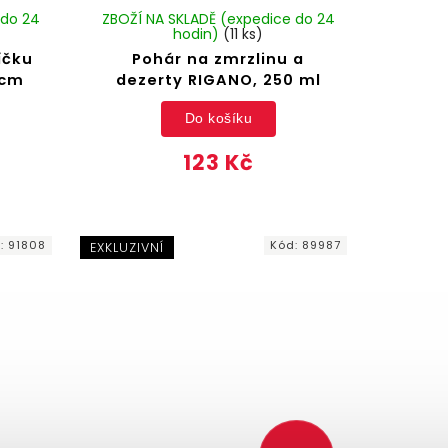
 do 24
ZBOŽÍ NA SKLADĚ (expedice do 24
hodin)
(11 ks)
íčku
Pohár na zmrzlinu a
 cm
dezerty RIGANO, 250 ml
Do košíku
123 Kč
d:
91808
Kód:
89987
EXKLUZIVNÍ