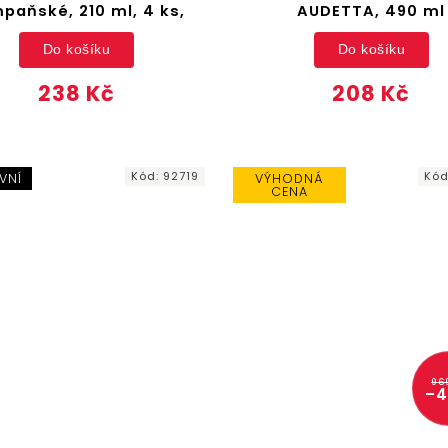
paňské, 210 ml, 4 ks,
AUDETTA, 490 ml
Do košíku
Do košíku
238 Kč
208 Kč
Kód:
92719
Kó
VNÍ
VÝHODNÁ
CENA
96
–4