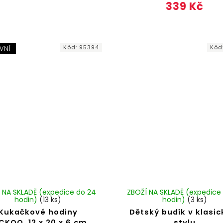
339 Kč
Kód:
95394
Kód
VNÍ
 NA SKLADĚ (expedice do 24
ZBOŽÍ NA SKLADĚ (expedice
hodin)
(13 ks)
hodin)
(3 ks)
Kukačkové hodiny
Dětský budík v klasi
KOO, 12 x 20 x 6 cm,
stylu