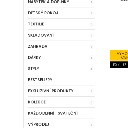
NÁBYTEK A DOPLŇKY
DĚTSKÝ POKOJ
TEXTILIE
SKLADOVÁNÍ
ZAHRADA
VÝHO
DÁRKY
CE
EXKLUZI
STYLY
BESTSELLERY
EXKLUZIVNÍ PRODUKTY
KOLEKCE
KAŽDODENNÍ I SVÁTEČNÍ
VÝPRODEJ