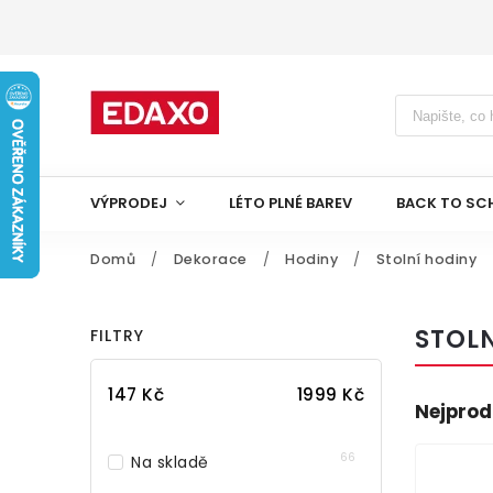
VÝPRODEJ
LÉTO PLNÉ BAREV
BACK TO SC
Domů
/
Dekorace
/
Hodiny
/
Stolní hodiny
STOL
FILTRY
147
Kč
1999
Kč
Nejprod
66
Na skladě