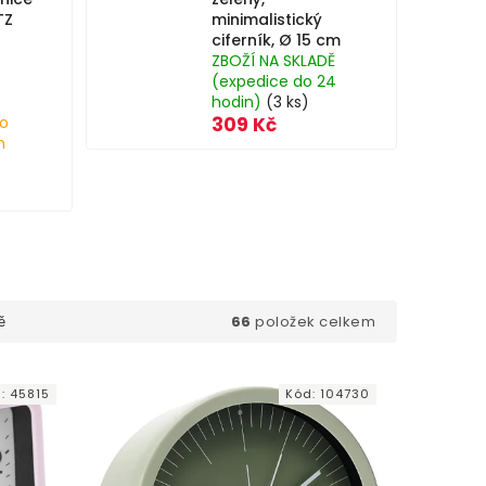
TZ
minimalistický
ciferník, Ø 15 cm
ZBOŽÍ NA SKLADĚ
(expedice do 24
hodin)
(3 ks)
o
309 Kč
h
66
položek celkem
ě
d:
45815
Kód:
104730