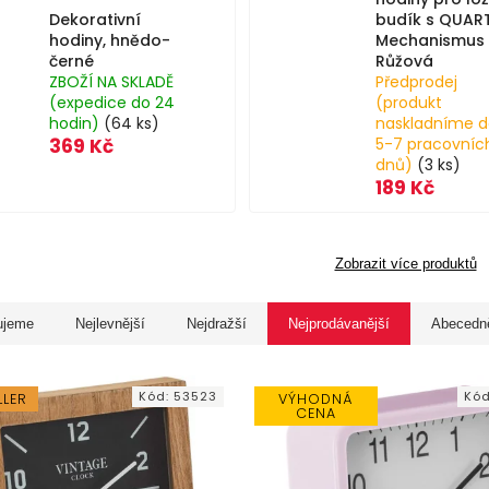
Dekorativní
budík s QUAR
hodiny, hnědo-
Mechanismus
černé
Růžová
ZBOŽÍ NA SKLADĚ
Předprodej
(expedice do 24
(produkt
hodin)
(64 ks)
naskladníme d
369 Kč
5-7 pracovníc
dnů)
(3 ks)
189 Kč
Zobrazit více produktů
ujeme
Nejlevnější
Nejdražší
Nejprodávanější
Abecedn
Kód:
53523
Kó
LLER
VÝHODNÁ
CENA