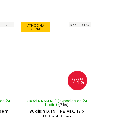
:
89796
Kód:
90475
VÝHODNÁ
CENA
2 399 Kč
–44 %
 do 24
ZBOŽÍ NA SKLADĚ (expedice do 24
hodin)
(2 ks)
ckém
Budík SIX IN THE MIX, 12 x
17,5 x 4,5 cm