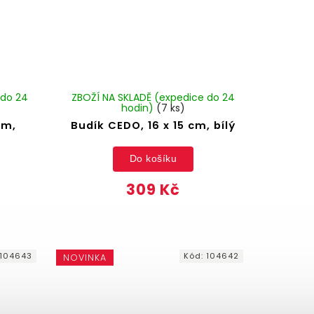
 do 24
ZBOŽÍ NA SKLADĚ (expedice do 24
hodin)
(7 ks)
cm,
Budík CEDO, 16 x 15 cm, bílý
Do košíku
309 Kč
104643
Kód:
104642
NOVINKA