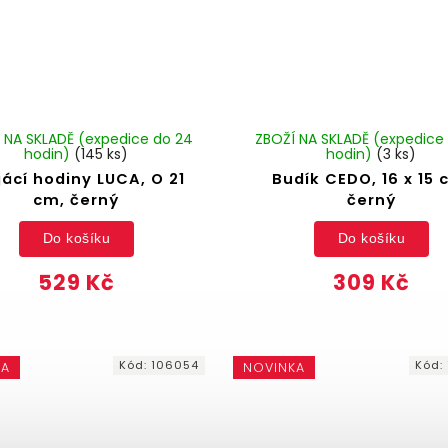
 NA SKLADĚ (expedice do 24
ZBOŽÍ NA SKLADĚ (expedice
hodin)
(145 ks)
hodin)
(3 ks)
jácí hodiny LUCA, O 21
Budík CEDO, 16 x 15 
cm, černý
černý
Do košíku
Do košíku
529 Kč
309 Kč
Kód:
106054
Kód:
KA
NOVINKA