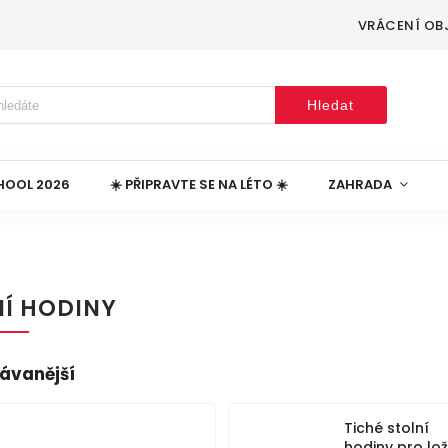
VRÁCENÍ OB
Hledat
HOOL 2026
☀️ PŘIPRAVTE SE NA LÉTO ☀️
ZAHRADA
NÍ HODINY
ávanější
Tiché stolní
hodiny pro lo