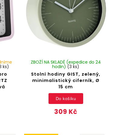
adníme
ZBOŽÍ NA SKLADĚ (expedice do 24
3 ks)
hodin)
(3 ks)
pro
Stolní hodiny GIST, zelený,
RTZ
minimalistický ciferník, Ø
vá
15 cm
Do košíku
309 Kč