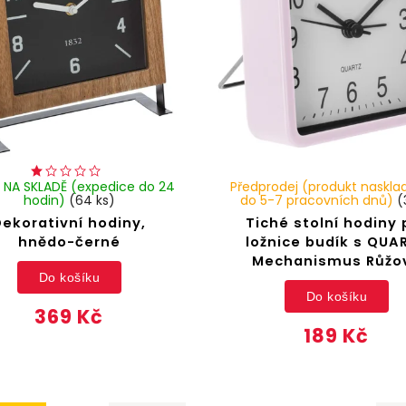
 NA SKLADĚ (expedice do 24
Předprodej (produkt naskl
hodin)
(64 ks)
do 5-7 pracovních dnů)
(
Dekorativní hodiny,
Tiché stolní hodiny 
hnědo-černé
ložnice budík s QUA
Mechanismus Růžo
Do košíku
Do košíku
369 Kč
189 Kč