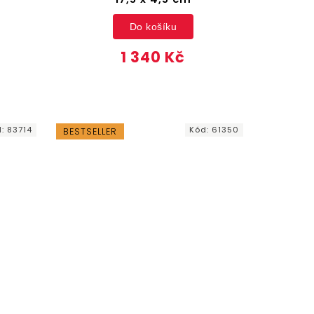
Do košíku
1 340 Kč
d:
83714
Kód:
61350
BESTSELLER