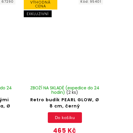
:
67290
Kód:
95401
VÝHODNÁ
CENA
EXKLUZIVNÍ
 do 24
ZBOŽÍ NA SKLADĚ (expedice do 24
hodin)
(2 ks)
tými
Retro budík PEARL GLOW, Ø
a, Ø
8 cm, černý
Do košíku
465 Kč