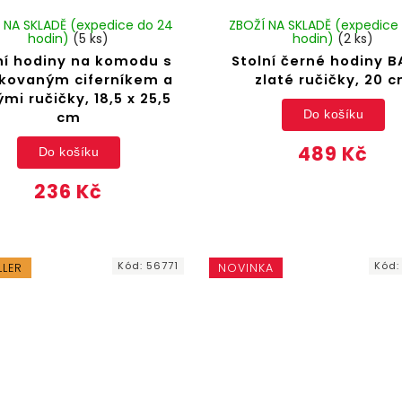
 NA SKLADĚ (expedice do 24
ZBOŽÍ NA SKLADĚ (expedice
hodin)
(5 ks)
hodin)
(2 ks)
ní hodiny na komodu s
Stolní černé hodiny B
kovaným ciferníkem a
zlaté ručičky, 20 
ými ručičky, 18,5 x 25,5
Do košíku
cm
489 Kč
Do košíku
236 Kč
Kód:
56771
Kód
LLER
NOVINKA