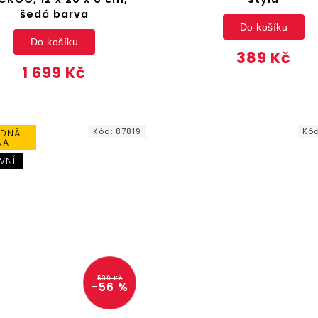
šedá barva
Do košíku
Do košíku
389 Kč
1 699 Kč
Kód:
87819
Kó
DNÁ
NA
VNÍ
539 Kč
–56 %