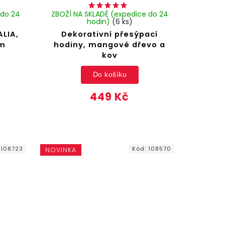
 do 24
ZBOŽÍ NA SKLADĚ (expedice do 24
hodin)
(6 ks)
ALIA,
Dekorativní přesýpací
cm
hodiny, mangové dřevo a
kov
Do košíku
449 Kč
:
108723
Kód:
108570
NOVINKA