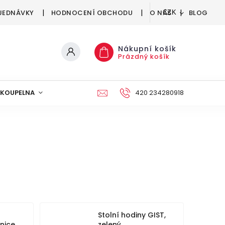
JEDNÁVKY
HODNOCENÍ OBCHODU
O NÁS
BLOG
CZK
Nákupní košík
Prázdný košík
KOUPELNA
KUCHYNĚ
DEKORACE
420 234280918
NÁBYTEK A
Stolní hodiny GIST,
žnice
zelený,