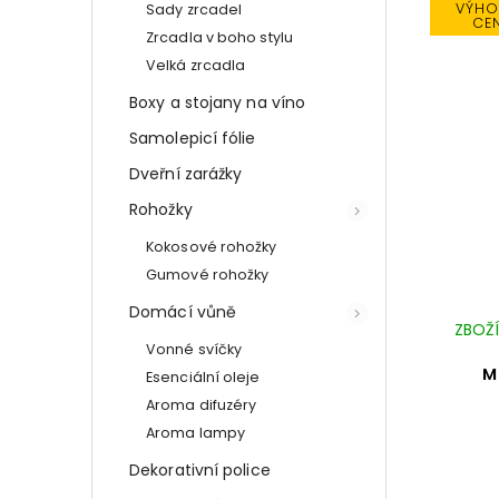
VÝHO
Sady zrcadel
CE
Zrcadla v boho stylu
Velká zrcadla
Boxy a stojany na víno
Samolepicí fólie
Dveřní zarážky
Rohožky
Kokosové rohožky
Gumové rohožky
Domácí vůně
ZBOŽÍ
Vonné svíčky
M
Esenciální oleje
Aroma difuzéry
Aroma lampy
Dekorativní police