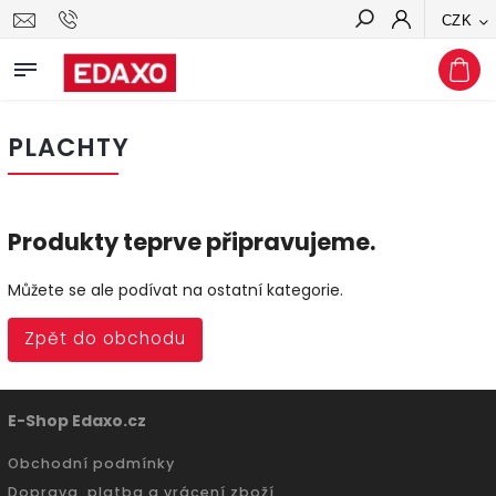
CZK
Hledat
PLACHTY
Produkty teprve připravujeme.
Můžete se ale podívat na ostatní kategorie.
Zpět do obchodu
E-Shop Edaxo.cz
Obchodní podmínky
Doprava, platba a vrácení zboží