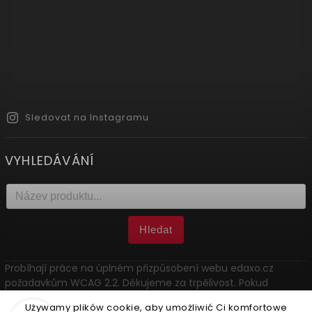
Sledovat na Instagramu
VYHLEDÁVÁNÍ
Hledat
Probíhají práce na úplném přizpůsobení webu edaxo.cz
požadavkům WCAG 2.2. Děkujeme za trpělivost. Pokud
narazíte na problém, kontaktujte nás: marketing@edaxo.cz.
Używamy plików cookie, aby umożliwić Ci komfortowe