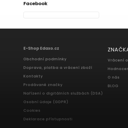
Facebook
E-Shop Edaxo.cz
ZNAČK
Obchodní podmínky
Vrácení 
Doprava, platba a vrácení zboží
Hodnoce
Kontakty
O nás
Prodávané značky
BLOG
Nařízení o digitálních službách (DSA)
Osobní údaje (GDPR)
Cookies
Deklarace přístupnosti