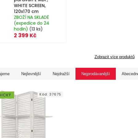
WHITE SCREEN,
120x170 cm
ZBOŽÍ NA SKLADĚ
(expedice do 24
hodin)
(13 ks)
2 399 Kč
Zobrazit více produktů
ujeme
Nejlevnější
Nejdražší
Nejprodávanější
Abecedn
Kód:
37675
GICKÝ