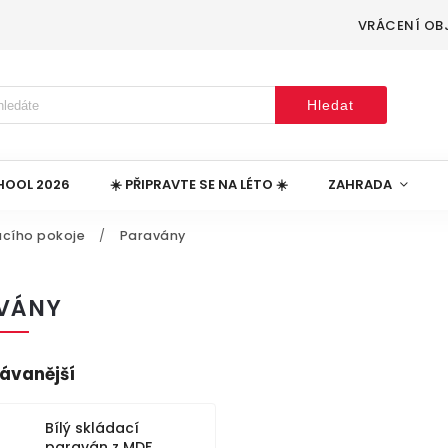
VRÁCENÍ OB
Hledat
HOOL 2026
☀️ PŘIPRAVTE SE NA LÉTO ☀️
ZAHRADA
cího pokoje
/
Paravány
VÁNY
ávanější
Bílý skládací
paraván z MDF,