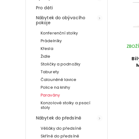
Pro děti
Nábytek do obývacího
pokoje
Konferenční stolky
Prádelníky
ZBOŽÍ
Křesla
Židle
Bí
Stoličky a podnožky
Taburety
Čalouněné lavice
Police na knihy
Paravány
Konzolové stolky a psací
stoly
Nábytek do předsíně
Věšáky do předsíně
Skříně do předsíně