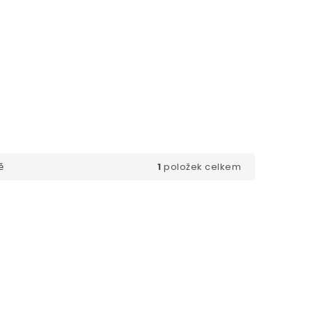
1
položek celkem
ě