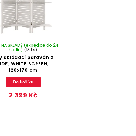
 NA SKLADĚ (expedice do 24
hodin)
(13 ks)
lý skládací paraván z
MDF, WHITE SCREEN,
120x170 cm
Do košíku
2 399 Kč