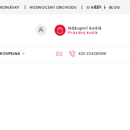
JEDNÁVKY
HODNOCENÍ OBCHODU
O NÁS
BLOG
CZK
Nákupní košík
Prázdný košík
KOUPELNA
KUCHYNĚ
DEKORACE
420 234280918
NÁBYTEK A