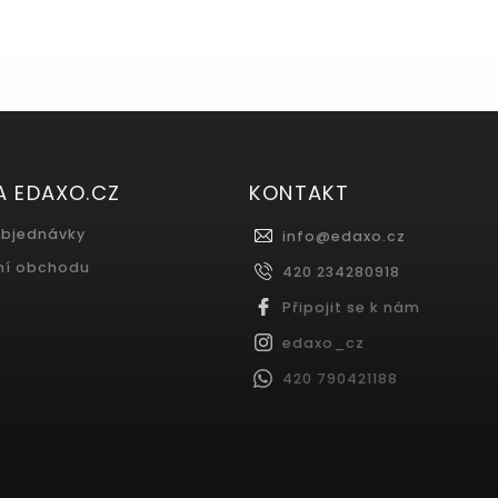
A EDAXO.CZ
KONTAKT
objednávky
info
@
edaxo.cz
ní obchodu
420 234280918
Připojit se k nám
edaxo_cz
420 790421188