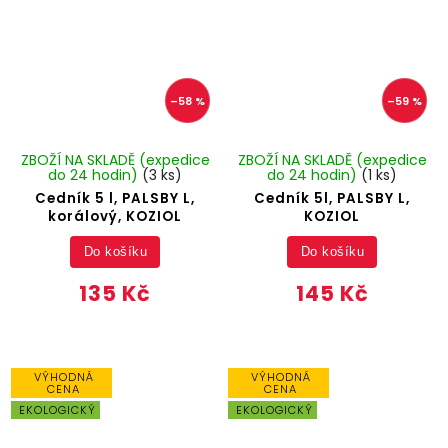
–58 %
–59 %
ZBOŽÍ NA SKLADĚ (expedice
ZBOŽÍ NA SKLADĚ (expedice
do 24 hodin)
(3 ks)
do 24 hodin)
(1 ks)
Cedník 5 l, PALSBY L,
Cedník 5l, PALSBY L,
korálový, KOZIOL
KOZIOL
Do košíku
Do košíku
135 Kč
145 Kč
VÝHODNÁ
VÝHODNÁ
CENA
CENA
EKOLOGICKÝ
EKOLOGICKÝ