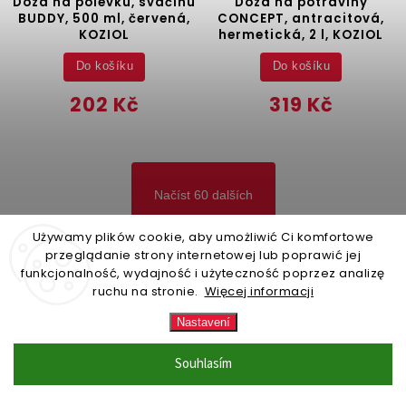
Dóza na polévku, svačinu
Dóza na potraviny
BUDDY, 500 ml, červená,
CONCEPT, antracitová,
KOZIOL
hermetická, 2 l, KOZIOL
Do košíku
Do košíku
202 Kč
319 Kč
Načíst 60 dalších
Używamy plików cookie, aby umożliwić Ci komfortowe
1
7
przeglądanie strony internetowej lub poprawić jej
funkcjonalność, wydajność i użyteczność poprzez analizę
Nahoru
ruchu na stronie.
Więcej informacji
Nastavení
E-Shop Edaxo.cz
Souhlasím
Obchodní podmínky