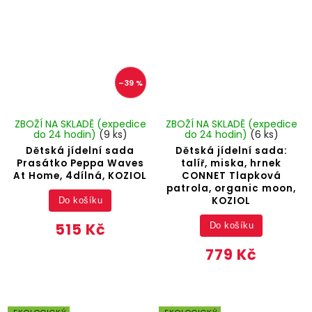
–39 %
ZBOŽÍ NA SKLADĚ (expedice
ZBOŽÍ NA SKLADĚ (expedice
do 24 hodin)
(9 ks)
do 24 hodin)
(6 ks)
Dětská jídelní sada
Dětská jídelní sada:
Prasátko Peppa Waves
talíř, miska, hrnek
At Home, 4dílná, KOZIOL
CONNET Tlapková
patrola, organic moon,
KOZIOL
Do košíku
515 Kč
Do košíku
779 Kč