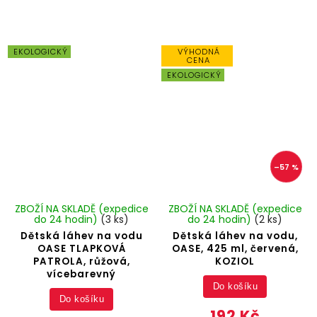
EKOLOGICKÝ
VÝHODNÁ
CENA
EKOLOGICKÝ
–57 %
ZBOŽÍ NA SKLADĚ (expedice
ZBOŽÍ NA SKLADĚ (expedice
do 24 hodin)
(3 ks)
do 24 hodin)
(2 ks)
Dětská láhev na vodu
Dětská láhev na vodu,
OASE TLAPKOVÁ
OASE, 425 ml, červená,
PATROLA, růžová,
KOZIOL
vícebarevný
Do košíku
Do košíku
192 Kč