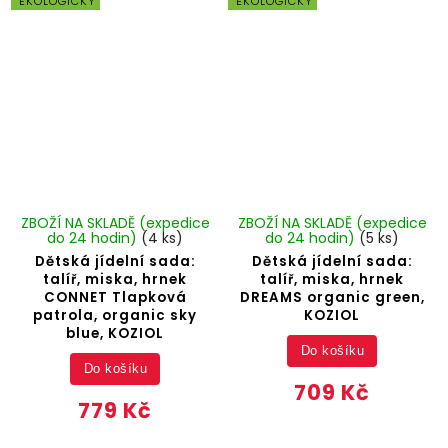
EKOLOGICKÝ
EKOLOGICKÝ
ZBOŽÍ NA SKLADĚ (expedice
ZBOŽÍ NA SKLADĚ (expedice
do 24 hodin)
(4 ks)
do 24 hodin)
(5 ks)
Dětská jídelní sada:
Dětská jídelní sada:
talíř, miska, hrnek
talíř, miska, hrnek
CONNET Tlapková
DREAMS organic green,
patrola, organic sky
KOZIOL
blue, KOZIOL
Do košíku
Do košíku
709 Kč
779 Kč