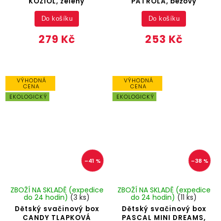
KOZIOL, zelený
PATROLA, béžový
Do košíku
Do košíku
279 Kč
253 Kč
VÝHODNÁ
VÝHODNÁ
CENA
CENA
EKOLOGICKÝ
EKOLOGICKÝ
–41 %
–38 %
ZBOŽÍ NA SKLADĚ (expedice
ZBOŽÍ NA SKLADĚ (expedice
do 24 hodin)
(3 ks)
do 24 hodin)
(11 ks)
Dětský svačinový box
Dětský svačinový box
CANDY TLAPKOVÁ
PASCAL MINI DREAMS,