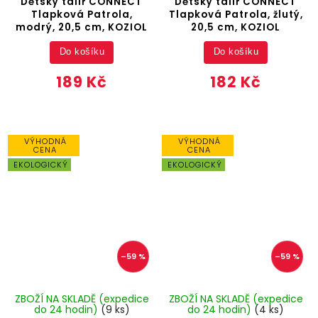
Dětský talíř CONNECT
Dětský talíř CONNECT
Tlapková Patrola,
Tlapková Patrola, žlutý,
modrý, 20,5 cm, KOZIOL
20,5 cm, KOZIOL
Do košíku
Do košíku
189 Kč
182 Kč
VÝHODNÁ
VÝHODNÁ
CENA
CENA
EKOLOGICKÝ
EKOLOGICKÝ
–59 %
–59 %
ZBOŽÍ NA SKLADĚ (expedice
ZBOŽÍ NA SKLADĚ (expedice
do 24 hodin)
(9 ks)
do 24 hodin)
(4 ks)