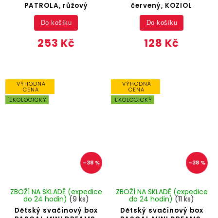
PATROLA, růžový
červený, KOZIOL
Do košíku
Do košíku
253 Kč
128 Kč
VÝHODNÁ
VÝHODNÁ
CENA
CENA
EKOLOGICKÝ
EKOLOGICKÝ
–38 %
–38 %
ZBOŽÍ NA SKLADĚ (expedice
ZBOŽÍ NA SKLADĚ (expedice
do 24 hodin)
(9 ks)
do 24 hodin)
(11 ks)
Dětský svačinový box
Dětský svačinový box