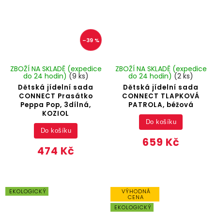
–39 %
ZBOŽÍ NA SKLADĚ (expedice
ZBOŽÍ NA SKLADĚ (expedice
do 24 hodin)
(9 ks)
do 24 hodin)
(2 ks)
Dětská jídelní sada
Dětská jídelní sada
CONNECT Prasátko
CONNECT TLAPKOVÁ
Peppa Pop, 3dílná,
PATROLA, béžová
KOZIOL
Do košíku
Do košíku
659 Kč
474 Kč
EKOLOGICKÝ
VÝHODNÁ
CENA
EKOLOGICKÝ