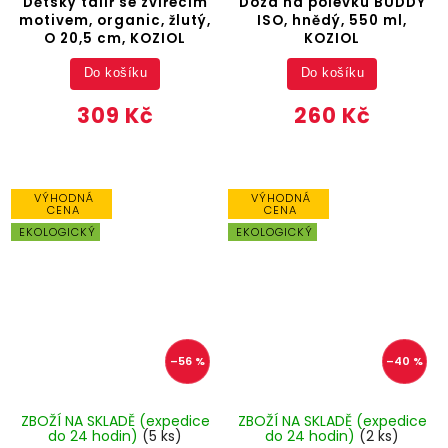
Dětský talíř se zvířecím
Dóza na polévku BUDDY
motivem, organic, žlutý,
ISO, hnědý, 550 ml,
O 20,5 cm, KOZIOL
KOZIOL
Do košíku
Do košíku
309 Kč
260 Kč
VÝHODNÁ
VÝHODNÁ
CENA
CENA
EKOLOGICKÝ
EKOLOGICKÝ
–56 %
–40 %
ZBOŽÍ NA SKLADĚ (expedice
ZBOŽÍ NA SKLADĚ (expedice
do 24 hodin)
(5 ks)
do 24 hodin)
(2 ks)