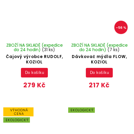
–56 %
ZBOŽÍ NA SKLADĚ (expedice
ZBOŽÍ NA SKLADĚ (expedice
do 24 hodin)
(31 ks)
do 24 hodin)
(7 ks)
Čajový výrobce RUDOLF,
Dávkovač mýdla FLOW,
KOZIOL
KOZIOL
Do košíku
Do košíku
279 Kč
217 Kč
VÝHODNÁ
EKOLOGICKÝ
CENA
EKOLOGICKÝ