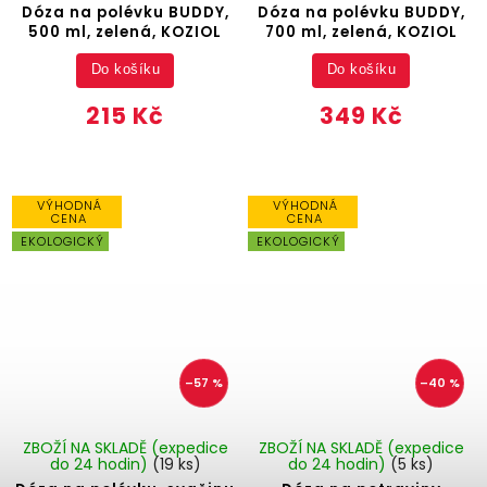
Dóza na polévku BUDDY,
Dóza na polévku BUDDY,
500 ml, zelená, KOZIOL
700 ml, zelená, KOZIOL
Do košíku
Do košíku
215 Kč
349 Kč
VÝHODNÁ
VÝHODNÁ
CENA
CENA
EKOLOGICKÝ
EKOLOGICKÝ
–57 %
–40 %
ZBOŽÍ NA SKLADĚ (expedice
ZBOŽÍ NA SKLADĚ (expedice
do 24 hodin)
(19 ks)
do 24 hodin)
(5 ks)