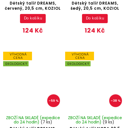
Dětský talíř DREAMS,
Dětský talíř DREAMS,
červený, 20,5 cm, KOZIOL
šedý, 20,5 cm, KOZIOL
Do košíku
Do košíku
124 Kč
124 Kč
VÝHODNÁ
VÝHODNÁ
CENA
CENA
EKOLOGICKÝ
EKOLOGICKÝ
–59 %
–38 %
ZBOŽÍ NA SKLADĚ (expedice
ZBOŽÍ NA SKLADĚ (expedice
do 24 hodin)
(7 ks)
do 24 hodin)
(9 ks)