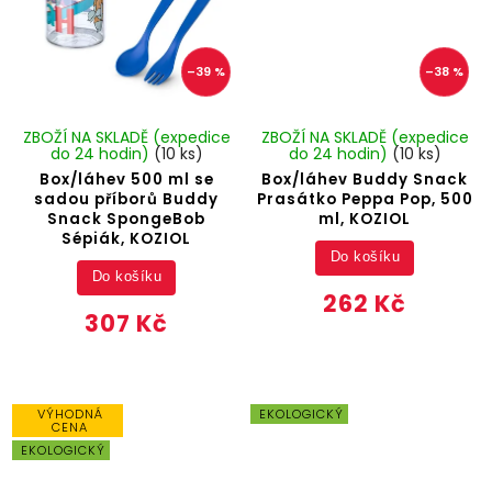
–39 %
–38 %
ZBOŽÍ NA SKLADĚ (expedice
ZBOŽÍ NA SKLADĚ (expedice
do 24 hodin)
(10 ks)
do 24 hodin)
(10 ks)
Box/láhev 500 ml se
Box/láhev Buddy Snack
sadou příborů Buddy
Prasátko Peppa Pop, 500
Snack SpongeBob
ml, KOZIOL
Sépiák, KOZIOL
Do košíku
Do košíku
262 Kč
307 Kč
VÝHODNÁ
EKOLOGICKÝ
CENA
EKOLOGICKÝ