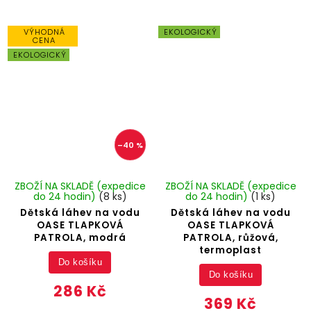
VÝHODNÁ
EKOLOGICKÝ
CENA
EKOLOGICKÝ
–40 %
ZBOŽÍ NA SKLADĚ (expedice
ZBOŽÍ NA SKLADĚ (expedice
do 24 hodin)
(8 ks)
do 24 hodin)
(1 ks)
Dětská láhev na vodu
Dětská láhev na vodu
OASE TLAPKOVÁ
OASE TLAPKOVÁ
PATROLA, modrá
PATROLA, růžová,
termoplast
Do košíku
Do košíku
286 Kč
369 Kč