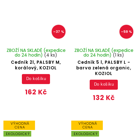
–37 %
–59 %
ZBOŽÍ NA SKLADĚ (expedice
ZBOŽÍ NA SKLADĚ (expedice
do 24 hodin)
(4 ks)
do 24 hodin)
(1 ks)
Cedník 2l, PALSBY M,
Cedník 5 l, PALSBY L -
korálový, KOZIOL
barva zelená organic,
KOZIOL
Do košíku
Do košíku
162 Kč
132 Kč
VÝHODNÁ
VÝHODNÁ
CENA
CENA
EKOLOGICKÝ
EKOLOGICKÝ