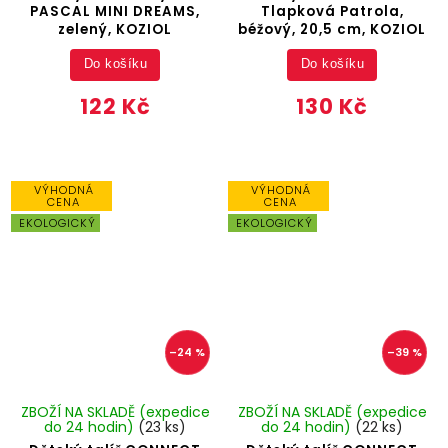
PASCAL MINI DREAMS,
Tlapková Patrola,
zelený, KOZIOL
béžový, 20,5 cm, KOZIOL
Do košíku
Do košíku
122 Kč
130 Kč
VÝHODNÁ
VÝHODNÁ
CENA
CENA
EKOLOGICKÝ
EKOLOGICKÝ
–24 %
–39 %
ZBOŽÍ NA SKLADĚ (expedice
ZBOŽÍ NA SKLADĚ (expedice
do 24 hodin)
(23 ks)
do 24 hodin)
(22 ks)