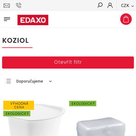
CZK
Hledat
KOZIOL
Otevřít filtr
Doporučujeme
Nejlevnější
Nejdražší
VÝHODNÁ
EKOLOGICKÝ
CENA
Nejprodávanější
EKOLOGICKÝ
Abecedně