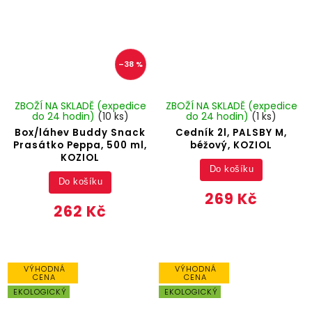
–38 %
ZBOŽÍ NA SKLADĚ (expedice
ZBOŽÍ NA SKLADĚ (expedice
do 24 hodin)
(10 ks)
do 24 hodin)
(1 ks)
Box/láhev Buddy Snack
Cedník 2l, PALSBY M,
Prasátko Peppa, 500 ml,
béžový, KOZIOL
KOZIOL
Do košíku
Do košíku
269 Kč
262 Kč
VÝHODNÁ
VÝHODNÁ
CENA
CENA
EKOLOGICKÝ
EKOLOGICKÝ