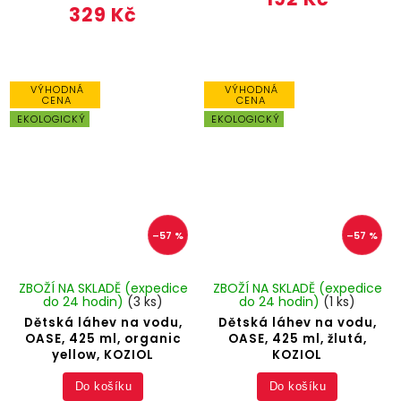
329 Kč
VÝHODNÁ
VÝHODNÁ
CENA
CENA
EKOLOGICKÝ
EKOLOGICKÝ
–57 %
–57 %
ZBOŽÍ NA SKLADĚ (expedice
ZBOŽÍ NA SKLADĚ (expedice
do 24 hodin)
(3 ks)
do 24 hodin)
(1 ks)
Dětská láhev na vodu,
Dětská láhev na vodu,
OASE, 425 ml, organic
OASE, 425 ml, žlutá,
yellow, KOZIOL
KOZIOL
Do košíku
Do košíku