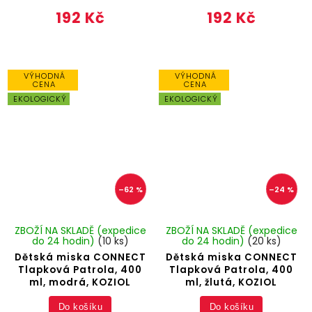
192 Kč
192 Kč
VÝHODNÁ
VÝHODNÁ
CENA
CENA
EKOLOGICKÝ
EKOLOGICKÝ
–62 %
–24 %
ZBOŽÍ NA SKLADĚ (expedice
ZBOŽÍ NA SKLADĚ (expedice
do 24 hodin)
(10 ks)
do 24 hodin)
(20 ks)
Dětská miska CONNECT
Dětská miska CONNECT
Tlapková Patrola, 400
Tlapková Patrola, 400
ml, modrá, KOZIOL
ml, žlutá, KOZIOL
Do košíku
Do košíku