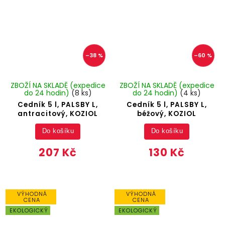
–38 %
–60 %
ZBOŽÍ NA SKLADĚ (expedice
ZBOŽÍ NA SKLADĚ (expedice
do 24 hodin)
(8 ks)
do 24 hodin)
(4 ks)
Cedník 5 l, PALSBY L,
Cedník 5 l, PALSBY L,
antracitový, KOZIOL
béžový, KOZIOL
Do košíku
Do košíku
207 Kč
130 Kč
VÝHODNÁ
VÝHODNÁ
CENA
CENA
EKOLOGICKÝ
EKOLOGICKÝ