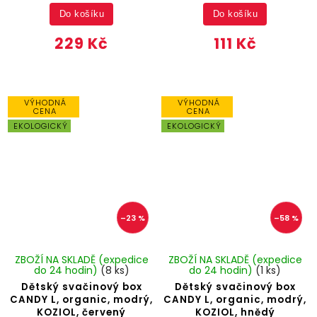
Do košíku
Do košíku
229 Kč
111 Kč
VÝHODNÁ
VÝHODNÁ
CENA
CENA
EKOLOGICKÝ
EKOLOGICKÝ
–23 %
–58 %
ZBOŽÍ NA SKLADĚ (expedice
ZBOŽÍ NA SKLADĚ (expedice
do 24 hodin)
(8 ks)
do 24 hodin)
(1 ks)
Dětský svačinový box
Dětský svačinový box
CANDY L, organic, modrý,
CANDY L, organic, modrý,
KOZIOL, červený
KOZIOL, hnědý