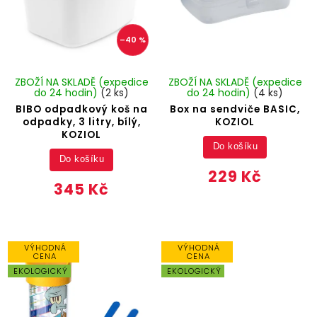
–40 %
ZBOŽÍ NA SKLADĚ (expedice
ZBOŽÍ NA SKLADĚ (expedice
do 24 hodin)
(2 ks)
do 24 hodin)
(4 ks)
BIBO odpadkový koš na
Box na sendviče BASIC,
odpadky, 3 litry, bílý,
KOZIOL
KOZIOL
Do košíku
Do košíku
229 Kč
345 Kč
VÝHODNÁ
VÝHODNÁ
CENA
CENA
EKOLOGICKÝ
EKOLOGICKÝ