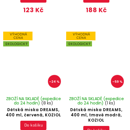
123 Kč
188 Kč
VÝHODNÁ
VÝHODNÁ
CENA
CENA
EKOLOGICKÝ
EKOLOGICKÝ
–24 %
–59 %
ZBOŽÍ NA SKLADĚ (expedice
ZBOŽÍ NA SKLADĚ (expedice
do 24 hodin)
(8 ks)
do 24 hodin)
(1 ks)
Dětská miska DREAMS,
Dětská miska DREAMS,
400 ml, červená, KOZIOL
400 ml, tmavě modrá,
KOZIOL
Do košíku