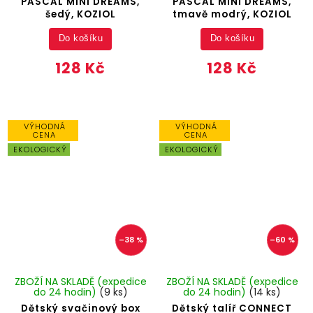
PASCAL MINI DREAMS,
PASCAL MINI DREAMS,
šedý, KOZIOL
tmavě modrý, KOZIOL
Do košíku
Do košíku
128 Kč
128 Kč
VÝHODNÁ
VÝHODNÁ
CENA
CENA
EKOLOGICKÝ
EKOLOGICKÝ
–38 %
–60 %
ZBOŽÍ NA SKLADĚ (expedice
ZBOŽÍ NA SKLADĚ (expedice
do 24 hodin)
(9 ks)
do 24 hodin)
(14 ks)
Dětský svačinový box
Dětský talíř CONNECT