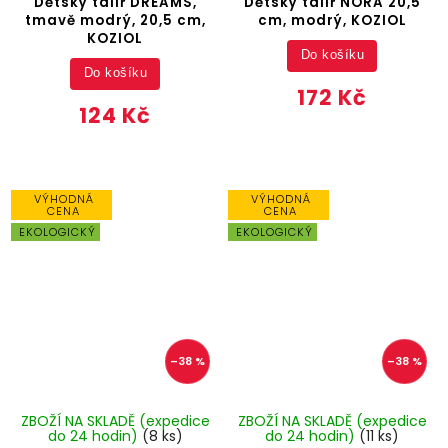
Dětský talíř DREAMS,
Dětský talíř NORA 20,5
tmavě modrý, 20,5 cm,
cm, modrý, KOZIOL
KOZIOL
Do košíku
Do košíku
172 Kč
124 Kč
VÝHODNÁ
VÝHODNÁ
CENA
CENA
EKOLOGICKÝ
EKOLOGICKÝ
–38 %
–38 %
ZBOŽÍ NA SKLADĚ (expedice
ZBOŽÍ NA SKLADĚ (expedice
do 24 hodin)
(8 ks)
do 24 hodin)
(11 ks)