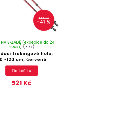
889 Kč
–41 %
 NA SKLADĚ (expedice do 24
hodin)
(7 ks)
ádací trekingové hole,
0 -120 cm, červené
Do košíku
521 Kč