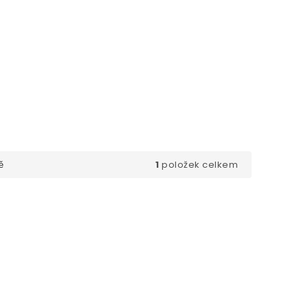
1
položek celkem
ě