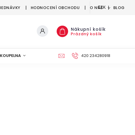
JEDNÁVKY
HODNOCENÍ OBCHODU
O NÁS
BLOG
CZK
Nákupní košík
Prázdný košík
KOUPELNA
KUCHYNĚ
DEKORACE
420 234280918
NÁBYTEK A