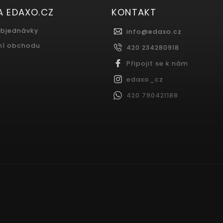
A EDAXO.CZ
KONTAKT
objednávky
info
@
edaxo.cz
ní obchodu
420 234280918
Připojit se k nám
edaxo_cz
420 790421188