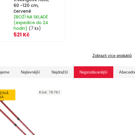
60 -120 cm,
červené
ZBOŽÍ NA SKLADĚ
(expedice do 24
hodin)
(7 ks)
521 Kč
Zobrazit více produktů
ujeme
Nejlevnější
Nejdražší
Nejprodávanější
Abecedn
Kód:
76761
DNÁ
NA