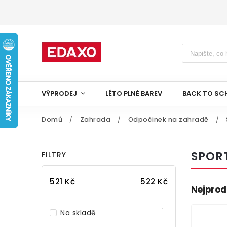
VÝPRODEJ
LÉTO PLNÉ BAREV
BACK TO SC
Domů
/
Zahrada
/
Odpočinek na zahradě
/
SPOR
FILTRY
521
Kč
522
Kč
Nejprod
1
Na skladě