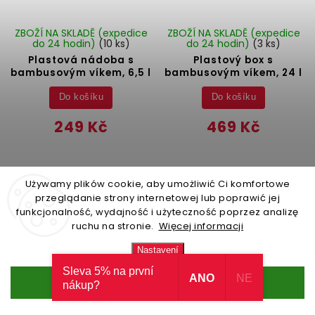
ZBOŽÍ NA SKLADĚ (expedice
ZBOŽÍ NA SKLADĚ (expedice
do 24 hodin)
(10 ks)
do 24 hodin)
(3 ks)
Plastová nádoba s
Plastový box s
bambusovým víkem, 6,5 l
bambusovým víkem, 24 l
Do košíku
Do košíku
249 Kč
469 Kč
Używamy plików cookie, aby umożliwić Ci komfortowe
przeglądanie strony internetowej lub poprawić jej
Načíst 30 dalších
funkcjonalność, wydajność i użyteczność poprzez analizę
ruchu na stronie.
Więcej informacji
1
2
Nastavení
Nahoru
Sleva 5% na první
ANO
NE
Souhlasím
nákup?
Praktické a estetické krabice a boxy