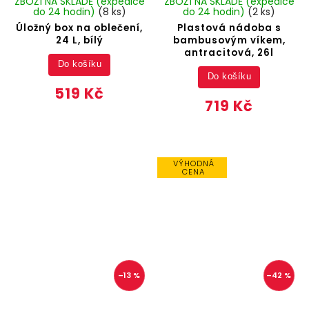
ZBOŽÍ NA SKLADĚ (expedice
ZBOŽÍ NA SKLADĚ (expedice
do 24 hodin)
(8 ks)
do 24 hodin)
(2 ks)
Úložný box na oblečení,
Plastová nádoba s
24 L, bílý
bambusovým víkem,
antracitová, 26l
Do košíku
Do košíku
519 Kč
719 Kč
VÝHODNÁ
CENA
–13 %
–42 %