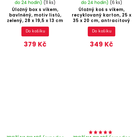
do 24 hodin)
(11 ks)
do 24 hodin)
(6 ks)
Úložný box s víkem,
Úložný koš s víkem,
bavlněný, motiv listů,
recyklovaný karton, 25 x
zelený, 28 x 19,5 x 13 cm
35 x 20 cm, antracitový
Do košíku
Do košíku
379 Kč
349 Kč