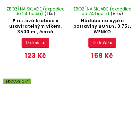
ZBOŽÍ NA SKLADĚ (expedice
ZBOŽÍ NA SKLADĚ (expedice
do 24 hodin)
(1 ks)
do 24 hodin)
(8 ks)
Plastová krabice s
Nádoba na sypké
uzavíratelným víkem,
potraviny BONDY, 0,75L,
3500 ml, černá
WENKO
Do košíku
Do košíku
123 Kč
159 Kč
EKOLOGICKÝ