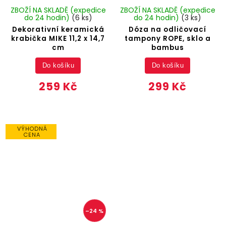
ZBOŽÍ NA SKLADĚ (expedice
ZBOŽÍ NA SKLADĚ (expedice
do 24 hodin)
(6 ks)
do 24 hodin)
(3 ks)
Dekorativní keramická
Dóza na odličovací
krabička MIKE 11,2 x 14,7
tampony ROPE, sklo a
cm
bambus
Do košíku
Do košíku
259 Kč
299 Kč
VÝHODNÁ
CENA
–24 %