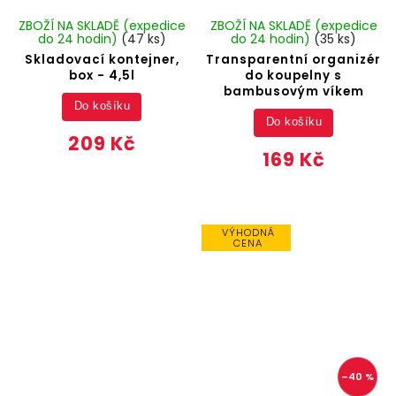
ZBOŽÍ NA SKLADĚ (expedice
ZBOŽÍ NA SKLADĚ (expedice
do 24 hodin)
(47 ks)
do 24 hodin)
(35 ks)
Skladovací kontejner,
Transparentní organizér
box - 4,5l
do koupelny s
bambusovým víkem
Do košíku
Do košíku
209 Kč
169 Kč
VÝHODNÁ
CENA
–40 %