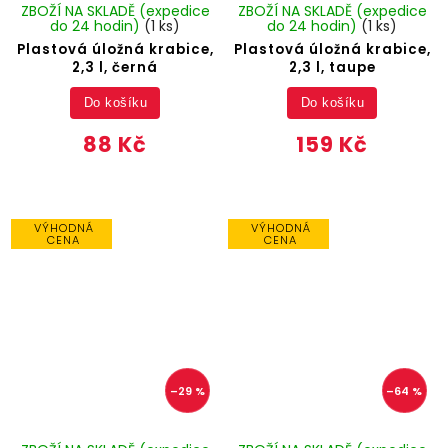
ZBOŽÍ NA SKLADĚ (expedice
ZBOŽÍ NA SKLADĚ (expedice
do 24 hodin)
(1 ks)
do 24 hodin)
(1 ks)
Plastová úložná krabice,
Plastová úložná krabice,
2,3 l, černá
2,3 l, taupe
Do košíku
Do košíku
88 Kč
159 Kč
VÝHODNÁ
VÝHODNÁ
CENA
CENA
–29 %
–64 %