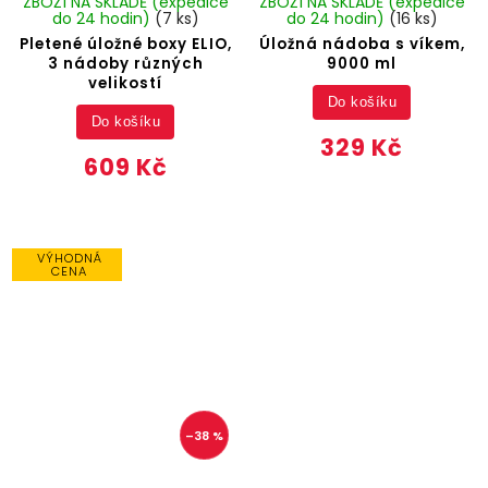
ZBOŽÍ NA SKLADĚ (expedice
ZBOŽÍ NA SKLADĚ (expedice
do 24 hodin)
(7 ks)
do 24 hodin)
(16 ks)
Pletené úložné boxy ELIO,
Úložná nádoba s víkem,
3 nádoby různých
9000 ml
velikostí
Do košíku
Do košíku
329 Kč
609 Kč
VÝHODNÁ
CENA
–38 %