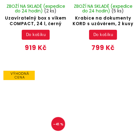
ZBOŽÍ NA SKLADĚ (expedice
ZBOŽÍ NA SKLADĚ (expedice
do 24 hodin)
(2 ks)
do 24 hodin)
(5 ks)
Uzavíratelný box s víkem
Krabice na dokumenty
COMPACT, 24 l, černý
KORD s uzávěrem, 2 kusy
Do košíku
Do košíku
919 Kč
799 Kč
VÝHODNÁ
CENA
–41 %