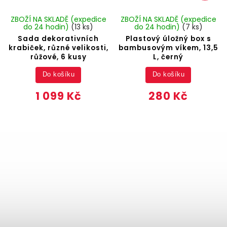
ZBOŽÍ NA SKLADĚ (expedice
ZBOŽÍ NA SKLADĚ (expedice
do 24 hodin)
(13 ks)
do 24 hodin)
(7 ks)
Sada dekorativních
Plastový úložný box s
krabiček, různé velikosti,
bambusovým víkem, 13,5
růžové, 6 kusy
L, černý
Do košíku
Do košíku
1 099 Kč
280 Kč