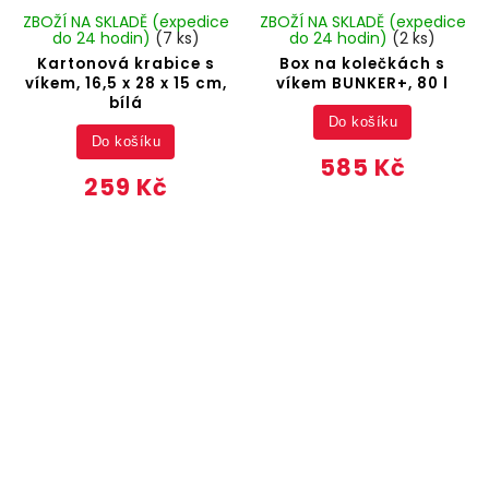
ZBOŽÍ NA SKLADĚ (expedice
ZBOŽÍ NA SKLADĚ (expedice
do 24 hodin)
(7 ks)
do 24 hodin)
(2 ks)
Kartonová krabice s
Box na kolečkách s
víkem, 16,5 x 28 x 15 cm,
víkem BUNKER+, 80 l
bílá
Do košíku
Do košíku
585 Kč
259 Kč