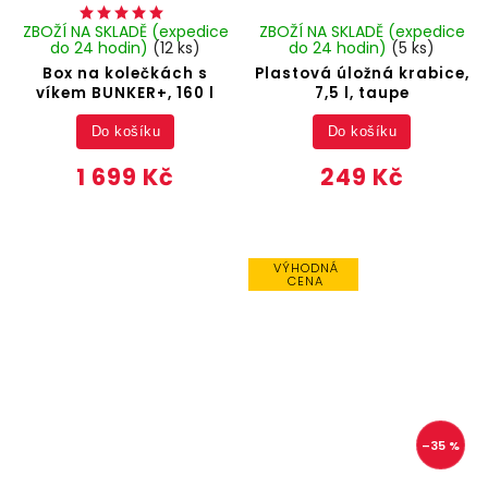
ZBOŽÍ NA SKLADĚ (expedice
ZBOŽÍ NA SKLADĚ (expedice
do 24 hodin)
(12 ks)
do 24 hodin)
(5 ks)
Box na kolečkách s
Plastová úložná krabice,
víkem BUNKER+, 160 l
7,5 l, taupe
Do košíku
Do košíku
1 699 Kč
249 Kč
VÝHODNÁ
CENA
–35 %