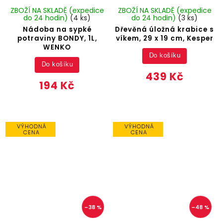
ZBOŽÍ NA SKLADĚ (expedice
ZBOŽÍ NA SKLADĚ (expedice
do 24 hodin)
(4 ks)
do 24 hodin)
(3 ks)
Nádoba na sypké
Dřevěná úložná krabice s
potraviny BONDY, 1L,
víkem, 29 x 19 cm, Kesper
WENKO
Do košíku
Do košíku
439 Kč
194 Kč
VÝHODNÁ
VÝHODNÁ
CENA
CENA
–38 %
–48 %