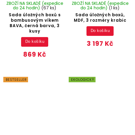
ZBOŽÍ NA SKLADĚ (expedice
ZBOŽÍ NA SKLADĚ (expedice
do 24 hodin)
(67 ks)
do 24 hodin)
(1 ks)
Sada úložných boxů s
Sada úložných boxů,
bambusovým víkem
MDF, 3 rozměry krabic
BAVA, černá barva, 3
kusy
Do košíku
3 197 Kč
Do košíku
869 Kč
BESTSELLER
EKOLOGICKÝ