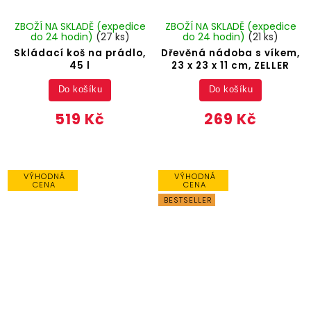
ZBOŽÍ NA SKLADĚ (expedice
ZBOŽÍ NA SKLADĚ (expedice
do 24 hodin)
(27 ks)
do 24 hodin)
(21 ks)
Skládací koš na prádlo,
Dřevěná nádoba s víkem,
45 l
23 x 23 x 11 cm, ZELLER
Do košíku
Do košíku
519 Kč
269 Kč
VÝHODNÁ
VÝHODNÁ
CENA
CENA
BESTSELLER