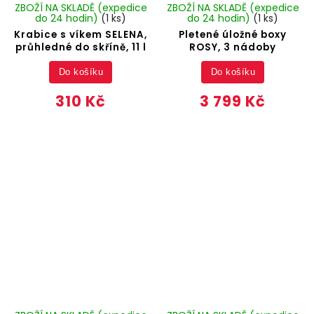
ZBOŽÍ NA SKLADĚ (expedice
ZBOŽÍ NA SKLADĚ (expedice
do 24 hodin)
(1 ks)
do 24 hodin)
(1 ks)
Krabice s víkem SELENA,
Pletené úložné boxy
průhledné do skříně, 11 l
ROSY, 3 nádoby
Do košíku
Do košíku
310 Kč
3 799 Kč