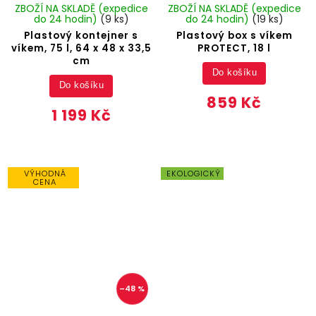
ZBOŽÍ NA SKLADĚ (expedice
ZBOŽÍ NA SKLADĚ (expedice
do 24 hodin)
(9 ks)
do 24 hodin)
(19 ks)
Plastový kontejner s
Plastový box s víkem
víkem, 75 l, 64 x 48 x 33,5
PROTECT, 18 l
cm
Do košíku
Do košíku
859 Kč
1 199 Kč
VÝHODNÁ
EKOLOGICKÝ
CENA
–48 %