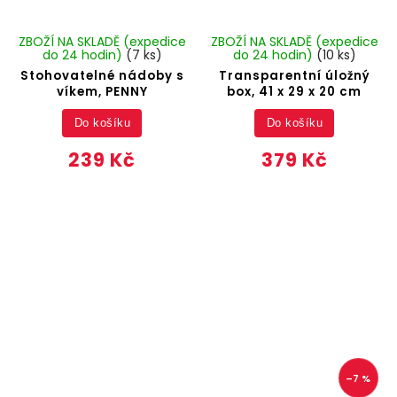
ZBOŽÍ NA SKLADĚ (expedice
ZBOŽÍ NA SKLADĚ (expedice
do 24 hodin)
(7 ks)
do 24 hodin)
(10 ks)
Stohovatelné nádoby s
Transparentní úložný
víkem, PENNY
box, 41 x 29 x 20 cm
Do košíku
Do košíku
239 Kč
379 Kč
–7 %