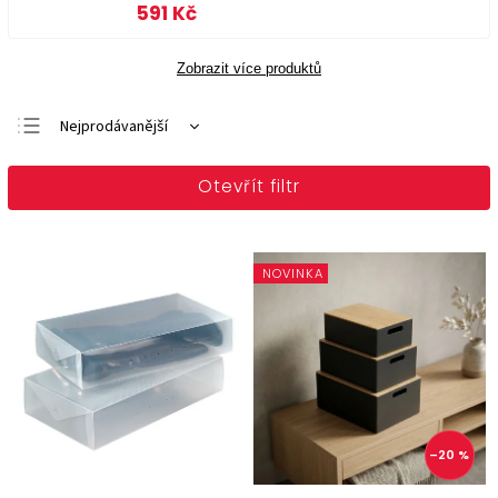
591 Kč
Zobrazit více produktů
Nejprodávanější
Doporučujeme
Otevřít filtr
Nejlevnější
Nejdražší
Abecedně
NOVINKA
–20 %