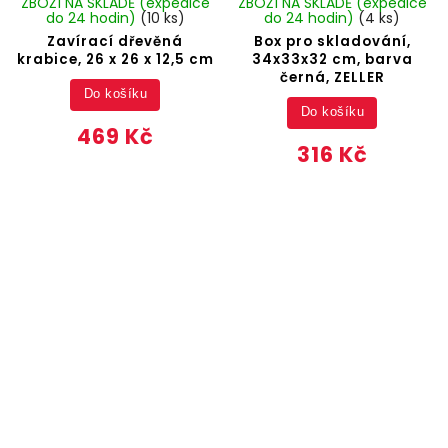
ZBOŽÍ NA SKLADĚ (expedice
ZBOŽÍ NA SKLADĚ (expedice
do 24 hodin)
(10 ks)
do 24 hodin)
(4 ks)
Zavírací dřevěná
Box pro skladování,
krabice, 26 x 26 x 12,5 cm
34x33x32 cm, barva
černá, ZELLER
Do košíku
Do košíku
469 Kč
316 Kč