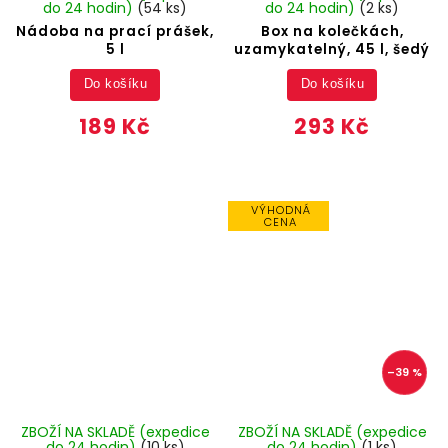
do 24 hodin)
(54 ks)
do 24 hodin)
(2 ks)
Nádoba na prací prášek,
Box na kolečkách,
5 l
uzamykatelný, 45 l, šedý
Do košíku
Do košíku
189 Kč
293 Kč
VÝHODNÁ
CENA
–39 %
ZBOŽÍ NA SKLADĚ (expedice
ZBOŽÍ NA SKLADĚ (expedice
do 24 hodin)
(10 ks)
do 24 hodin)
(1 ks)