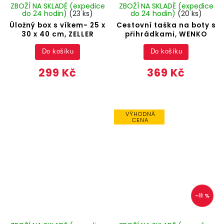
ZBOŽÍ NA SKLADĚ (expedice
ZBOŽÍ NA SKLADĚ (expedice
do 24 hodin)
(23 ks)
do 24 hodin)
(20 ks)
Úložný box s víkem- 25 x
Cestovní taška na boty s
30 x 40 cm, ZELLER
přihrádkami, WENKO
Do košíku
Do košíku
299 Kč
369 Kč
VÝHODNÁ
CENA
–11 %