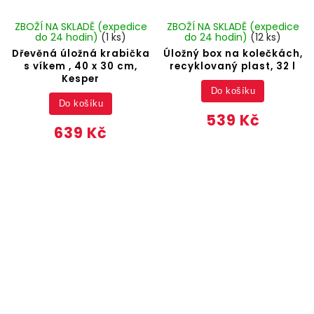
ZBOŽÍ NA SKLADĚ (expedice
ZBOŽÍ NA SKLADĚ (expedice
do 24 hodin)
(1 ks)
do 24 hodin)
(12 ks)
Dřevěná úložná krabička
Úložný box na kolečkách,
s víkem , 40 x 30 cm,
recyklovaný plast, 32 l
Kesper
Do košíku
Do košíku
539 Kč
639 Kč