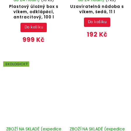
Plastový úložný box s
Uzavíratelná nádoba s
víkem, odklápěcí,
víkem, šedá, 11 l
antracitový, 100 l
Do košíku
Do košíku
192 Kč
999 Kč
EKOLOGICKÝ
ZBOŽÍ NA SKLADĚ (expedice
ZBOŽÍ NA SKLADĚ (expedice