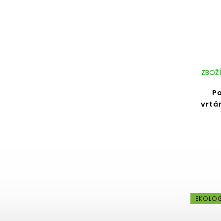
ZBOŽÍ
Po
vrtá
EKOLO