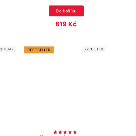
Do košíku
619 Kč
d:
8349
Kód:
5186
BESTSELLER