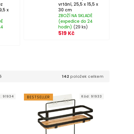
ez
vrtání, 25,5 x 15,5 x
9,5 x
30 cm
ZBOŽÍ NA SKLADĚ
DĚ
(expedice do 24
24
hodin)
(29 ks)
519 Kč
142
položek celkem
ě
d:
91934
Kód:
91933
BESTSELLER