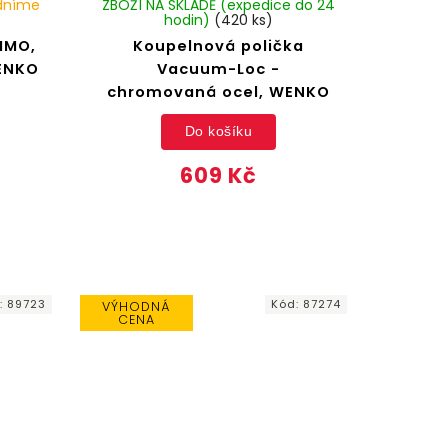
adníme
ZBOŽÍ NA SKLADĚ (expedice do 24
hodin)
(420 ks)
IMO,
Koupelnová polička
WENKO
Vacuum-Loc -
chromovaná ocel, WENKO
Do košíku
609 Kč
:
89723
Kód:
87274
VÝHODNÁ
CENA