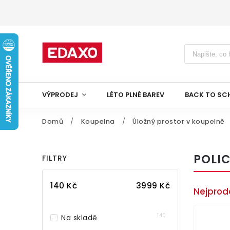
VÝPRODEJ
LÉTO PLNÉ BAREV
BACK TO SC
Domů
/
Koupelna
/
Úložný prostor v koupelně
POLI
FILTRY
140
Kč
3999
Kč
Nejprod
140
Na skladě