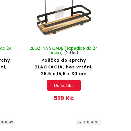
 do 24
ZBOŽÍ NA SKLADĚ (expedice do 24
hodin)
(29 ks)
rchy
Polička do sprchy
ní,
BLACKACIA, bez vrtání,
m
25,5 x 15,5 x 30 cm
Do košíku
519 Kč
:
101649
Kód:
86065