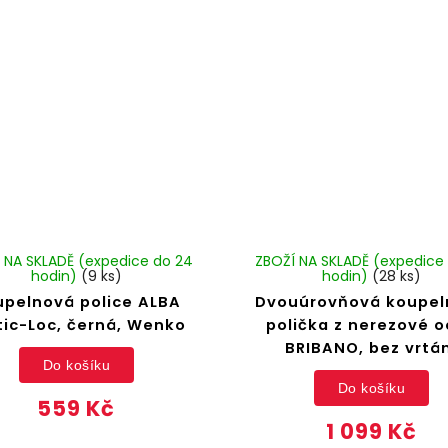
 NA SKLADĚ (expedice do 24
ZBOŽÍ NA SKLADĚ (expedice
hodin)
(9 ks)
hodin)
(28 ks)
upelnová police ALBA
Dvouúrovňová koupel
tic-Loc, černá, Wenko
polička z nerezové o
BRIBANO, bez vrtá
Do košíku
Do košíku
559 Kč
1 099 Kč