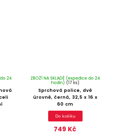
 do 24
ZBOŽÍ NA SKLADĚ (expedice do 24
hodin)
(17 ks)
nová
Sprchová police, dvě
celi
úrovně, černá, 32,5 x 16 x
ní
60 cm
Do košíku
749 Kč