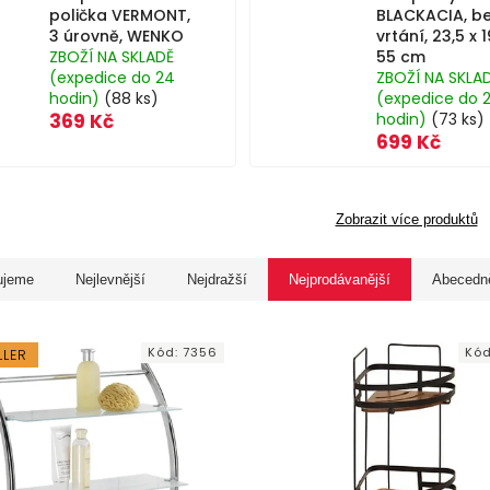
polička VERMONT,
BLACKACIA, b
3 úrovně, WENKO
vrtání, 23,5 x 1
ZBOŽÍ NA SKLADĚ
55 cm
(expedice do 24
ZBOŽÍ NA SKLA
hodin)
(88 ks)
(expedice do 
369 Kč
hodin)
(73 ks)
699 Kč
Zobrazit více produktů
ujeme
Nejlevnější
Nejdražší
Nejprodávanější
Abecedn
Kód:
7356
Kó
LLER