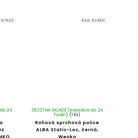
:
67620
Kód:
62460
 do 24
ZBOŽÍ NA SKLADĚ (expedice do 24
hodin)
(1 ks)
a
Rohová sprchová police
ez
ALBA Static-Loc, černá,
ENKO
Wenko