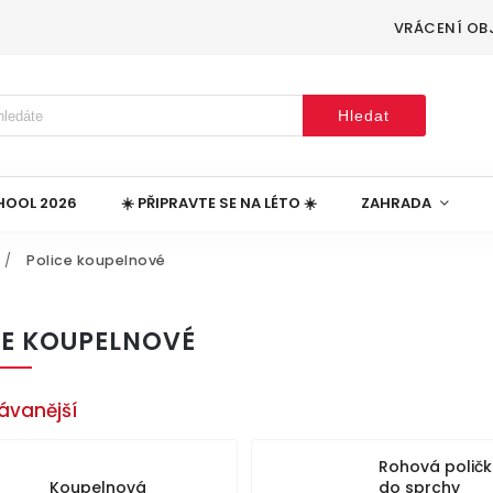
VRÁCENÍ OB
Hledat
HOOL 2026
☀️ PŘIPRAVTE SE NA LÉTO ☀️
ZAHRADA
/
Police koupelnové
CE KOUPELNOVÉ
ávanější
Rohová polič
Koupelnová
do sprchy