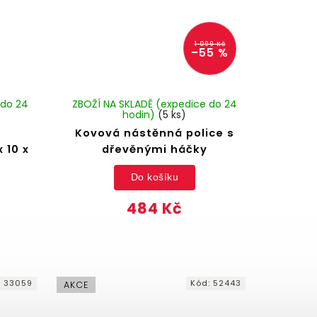
1 099 Kč
–55 %
 do 24
ZBOŽÍ NA SKLADĚ (expedice do 24
hodin)
(5 ks)
Kovová nástěnná police s
 10 x
dřevěnými háčky
Do košíku
484 Kč
:
33059
Kód:
52443
AKCE