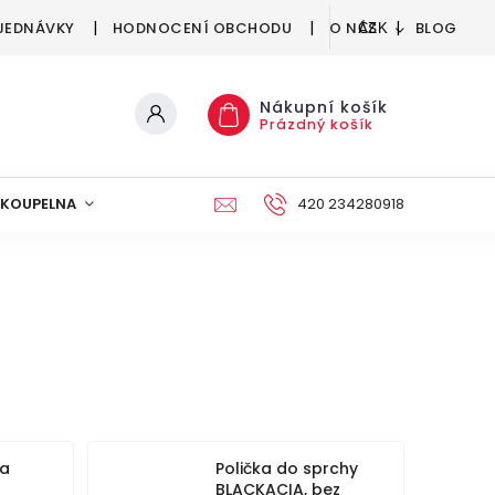
JEDNÁVKY
HODNOCENÍ OBCHODU
O NÁS
BLOG
CZK
Nákupní košík
Prázdný košík
KOUPELNA
KUCHYNĚ
DEKORACE
420 234280918
NÁBYTEK A
ka
Polička do sprchy
BLACKACIA, bez