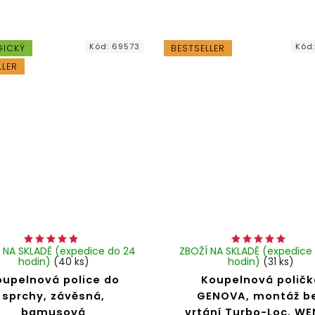
Kód:
69573
Kód
GICKÝ
BESTSELLER
LLER
 NA SKLADĚ (expedice do 24
ZBOŽÍ NA SKLADĚ (expedice
hodin)
(40 ks)
hodin)
(31 ks)
oupelnová police do
Koupelnová poličk
sprchy, závěsná,
GENOVA, montáž b
bamusová
vrtání Turbo-Loc, W