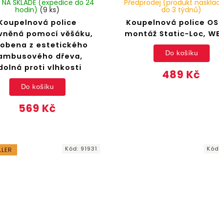
 NA SKLADĚ (expedice do 24
Předprodej (produkt naskl
hodin)
(9 ks)
do 3 týdnů)
Koupelnová police
Koupelnová police OS
vněná pomocí věšáku,
montáž Static-Loc, 
robena z estetického
Do košíku
ambusového dřeva,
dolná proti vlhkosti
489 Kč
Do košíku
569 Kč
Kód:
91931
Kód
LLER