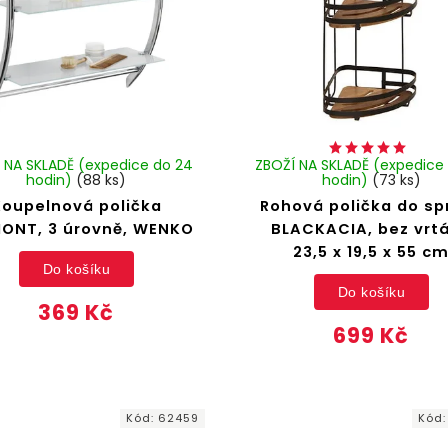
 NA SKLADĚ (expedice do 24
ZBOŽÍ NA SKLADĚ (expedice
hodin)
(88 ks)
hodin)
(73 ks)
Koupelnová polička
Rohová polička do sp
ONT, 3 úrovně, WENKO
BLACKACIA, bez vrtá
23,5 x 19,5 x 55 c
Do košíku
Do košíku
369 Kč
699 Kč
Kód:
62459
Kód