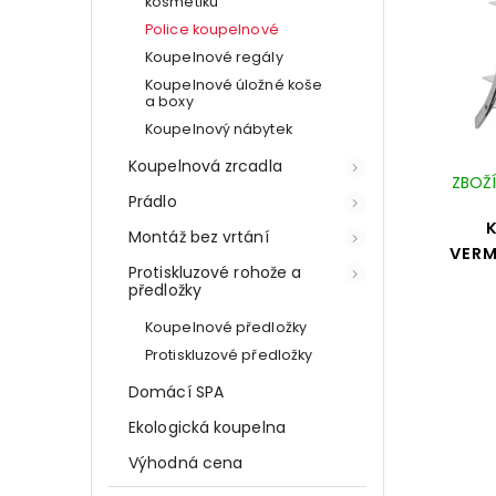
kosmetiku
Police koupelnové
Koupelnové regály
Koupelnové úložné koše
a boxy
Koupelnový nábytek
Koupelnová zrcadla
ZBOŽÍ
Prádlo
Montáž bez vrtání
VERM
Protiskluzové rohože a
předložky
Koupelnové předložky
Protiskluzové předložky
Domácí SPA
Ekologická koupelna
Výhodná cena