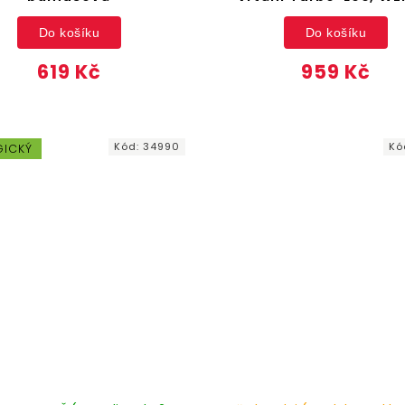
Do košíku
Do košíku
619 Kč
959 Kč
Kód:
34990
Kó
GICKÝ