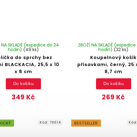
 NA SKLADĚ (expedice do 24
ZBOŽÍ NA SKLADĚ (expedice
hodin)
(49 ks)
hodin)
(32 ks)
lička do sprchy bez
Koupelnový košík
ní BLACKACIA, 25,5 x 10
přísavkami, černý, 25 x
x 8 cm
8,7 cm
Do košíku
Do košíku
349 Kč
269 Kč
Kód:
79614
Kód
GICKÝ
BESTSELLER