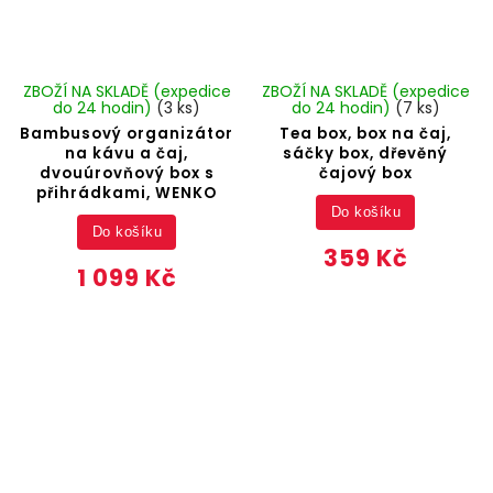
ZBOŽÍ NA SKLADĚ (expedice
ZBOŽÍ NA SKLADĚ (expedice
do 24 hodin)
(3 ks)
do 24 hodin)
(7 ks)
Bambusový organizátor
Tea box, box na čaj,
na kávu a čaj,
sáčky box, dřevěný
dvouúrovňový box s
čajový box
přihrádkami, WENKO
Do košíku
Do košíku
359 Kč
1 099 Kč