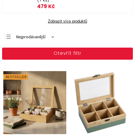
(7 ks)
479 Kč
Zobrazit více produktů
Nejprodávanější
Doporučujeme
Otevřít filtr
Nejlevnější
Nejdražší
Abecedně
BESTSELLER