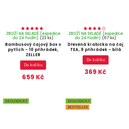
ZBOŽÍ NA SKLADĚ (expedice
ZBOŽÍ NA SKLADĚ (expedice
do 24 hodin)
(23 ks)
do 24 hodin)
(67 ks)
Bambusový čajový box v
Dřevěná krabička na čaj
pytlích - 10 přihrádek,
TEA, 9 přihrádek - bílá
ZELLER
Do košíku
Do košíku
369 Kč
659 Kč
EKOLOGICKÝ
EKOLOGICKÝ
BESTSELLER