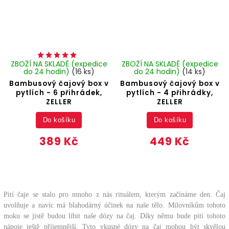
ZBOŽÍ NA SKLADĚ (expedice
ZBOŽÍ NA SKLADĚ (expedice
do 24 hodin)
(16 ks)
do 24 hodin)
(14 ks)
Bambusový čajový box v
Bambusový čajový box v
pytlích - 6 přihrádek,
pytlích - 4 přihrádky,
ZELLER
ZELLER
Do košíku
Do košíku
389 Kč
449 Kč
Pití čaje se stalo pro mnoho z nás rituálem, kterým začínáme den. Čaj
uvolňuje a navíc má blahodárný účinek na naše tělo. Milovníkům tohoto
moku se jistě budou líbit naše dózy na čaj. Díky němu bude pití tohoto
nápoje ještě příjemnější. Tyto vkusné dózy na čaj mohou být skvělou