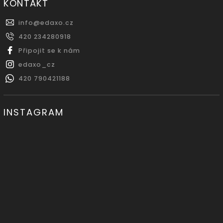
KONTAKT
info
@
edaxo.cz
420 234280918
Připojit se k nám
edaxo_cz
420 790421188
INSTAGRAM