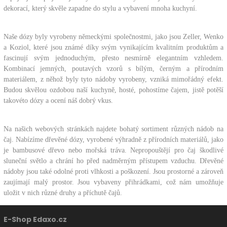
dekorací, který skvěle zapadne do stylu a vybavení mnoha kuchyní.
Naše dózy byly vyrobeny německými společnostmi, jako jsou Zeller, Wenko
a Koziol, které jsou známé díky svým vynikajícím kvalitním produktům a
fascinují svým jednoduchým, přesto nesmírně elegantním vzhledem.
Kombinací jemných, poutavých vzorů s bílým, černým a přírodním
materiálem, z něhož byly tyto nádoby vyrobeny, vzniká mimořádný efekt.
Budou skvělou ozdobou naší kuchyně, hosté, pohostíme čajem, jistě potěší
takovéto dózy a ocení náš dobrý vkus.
Na našich webových stránkách najdete bohatý sortiment různých nádob na
čaj. Nabízíme dřevěné dózy, vyrobené výhradně z přírodních materiálů, jako
je bambusové dřevo nebo
mořská tráva.
Nepropouštějí pro čaj škodlivé
sluneční světlo a chrání ho před nadměrným přístupem vzduchu. Dřevěné
nádoby jsou také odolné proti vlhkosti a poškození. Jsou prostorné a zároveň
zaujímají malý prostor. Jsou vybaveny přihrádkami, což nám umožňuje
uložit v nich různé druhy a příchutě čajů.
E-Shop Edaxo.cz