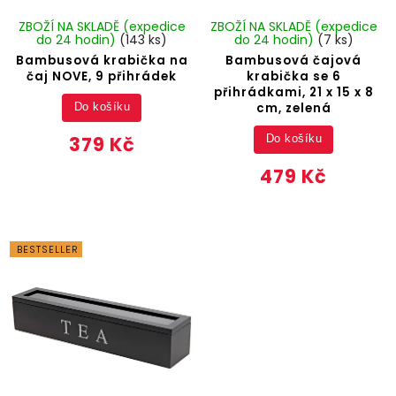
ZBOŽÍ NA SKLADĚ (expedice
ZBOŽÍ NA SKLADĚ (expedice
do 24 hodin)
(143 ks)
do 24 hodin)
(7 ks)
Bambusová krabička na
Bambusová čajová
čaj NOVE, 9 přihrádek
krabička se 6
přihrádkami, 21 x 15 x 8
cm, zelená
Do košíku
379 Kč
Do košíku
479 Kč
BESTSELLER