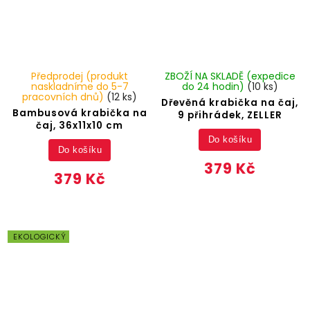
Předprodej (produkt
ZBOŽÍ NA SKLADĚ (expedice
naskladníme do 5-7
do 24 hodin)
(10 ks)
pracovních dnů)
(12 ks)
Dřevěná krabička na čaj,
Bambusová krabička na
9 přihrádek, ZELLER
čaj, 36x11x10 cm
Do košíku
Do košíku
379 Kč
379 Kč
EKOLOGICKÝ