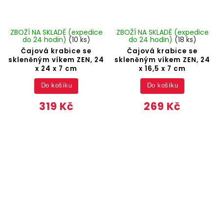
ZBOŽÍ NA SKLADĚ (expedice
ZBOŽÍ NA SKLADĚ (expedice
do 24 hodin)
(10 ks)
do 24 hodin)
(18 ks)
Čajová krabice se
Čajová krabice se
skleněným víkem ZEN, 24
skleněným víkem ZEN, 24
x 24 x 7 cm
x 16,5 x 7 cm
Do košíku
Do košíku
319 Kč
269 Kč