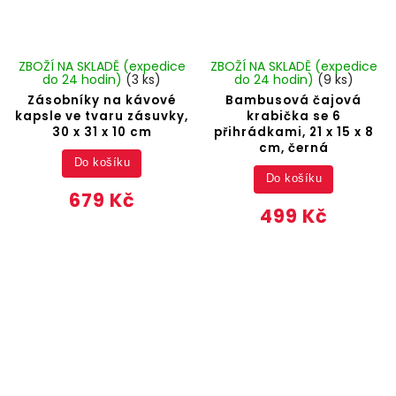
ZBOŽÍ NA SKLADĚ (expedice
ZBOŽÍ NA SKLADĚ (expedice
do 24 hodin)
(3 ks)
do 24 hodin)
(9 ks)
Zásobníky na kávové
Bambusová čajová
kapsle ve tvaru zásuvky,
krabička se 6
30 x 31 x 10 cm
přihrádkami, 21 x 15 x 8
cm, černá
Do košíku
Do košíku
679 Kč
499 Kč