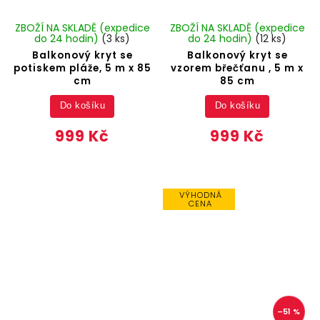
ZBOŽÍ NA SKLADĚ (expedice
ZBOŽÍ NA SKLADĚ (expedice
do 24 hodin)
(3 ks)
do 24 hodin)
(12 ks)
Balkonový kryt se
Balkonový kryt se
potiskem pláže, 5 m x 85
vzorem břečťanu , 5 m x
cm
85 cm
Do košíku
Do košíku
999 Kč
999 Kč
VÝHODNÁ
CENA
–51 %