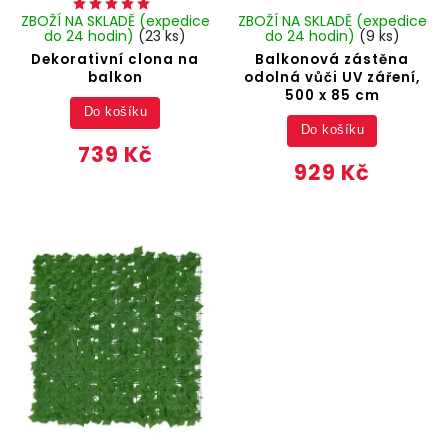
ZBOŽÍ NA SKLADĚ (expedice
ZBOŽÍ NA SKLADĚ (expedice
do 24 hodin)
(23 ks)
do 24 hodin)
(9 ks)
Dekorativní clona na
Balkonová zástěna
balkon
odolná vůči UV záření,
500 x 85 cm
Do košíku
Do košíku
739 Kč
929 Kč