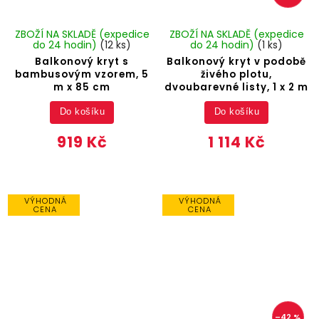
ZBOŽÍ NA SKLADĚ (expedice
ZBOŽÍ NA SKLADĚ (expedice
do 24 hodin)
(12 ks)
do 24 hodin)
(1 ks)
Balkonový kryt s
Balkonový kryt v podobě
bambusovým vzorem, 5
živého plotu,
m x 85 cm
dvoubarevné listy, 1 x 2 m
Do košíku
Do košíku
919 Kč
1 114 Kč
VÝHODNÁ
VÝHODNÁ
CENA
CENA
–42 %