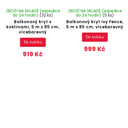
ZBOŽÍ NA SKLADĚ (expedice
ZBOŽÍ NA SKLADĚ (expedice
do 24 hodin)
(32 ks)
do 24 hodin)
(5 ks)
Balkonový kryt s
Balkonový kryt Ivy Fence,
květinami, 5 m x 85 cm,
5 m x 85 cm, vícebarevný
vícebarevný
Do košíku
Do košíku
999 Kč
919 Kč