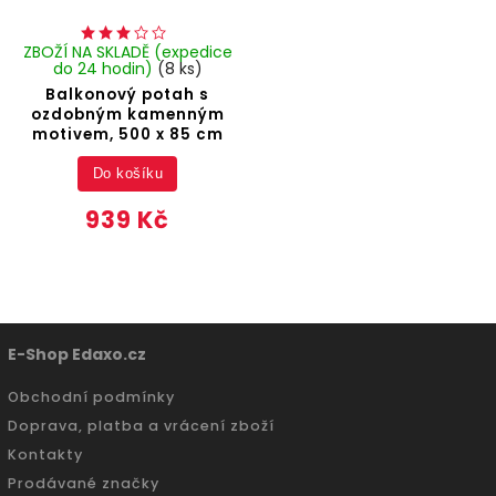
ZBOŽÍ NA SKLADĚ (expedice
do 24 hodin)
(8 ks)
Balkonový potah s
ozdobným kamenným
motivem, 500 x 85 cm
Do košíku
939 Kč
E-Shop Edaxo.cz
Obchodní podmínky
Doprava, platba a vrácení zboží
Kontakty
Prodávané značky