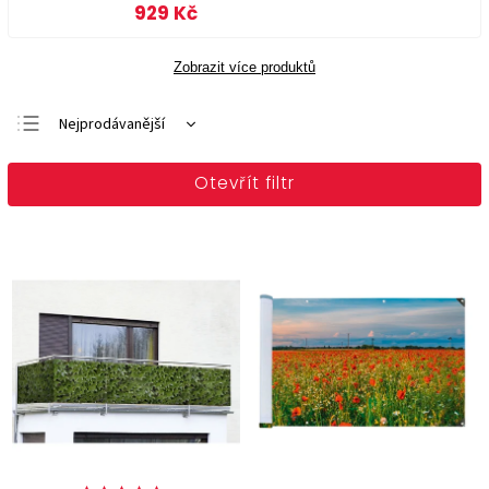
929 Kč
Zobrazit více produktů
Nejprodávanější
Doporučujeme
Otevřít filtr
Nejlevnější
Nejdražší
Abecedně