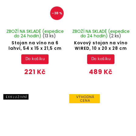
–38 %
ZBOŽÍ NA SKLADĚ (expedice
ZBOŽÍ NA SKLADĚ (expedice
do 24 hodin)
(13 ks)
do 24 hodin)
(2 ks)
Stojan na víno na 6
Kovový stojan na víno
lahví, 54 x 15 x 21,5 cm
WIRED, 10 x 20 x 28 cm
Do košíku
Do košíku
221 Kč
489 Kč
EXKLUZIVNÍ
VÝHODNÁ
CENA