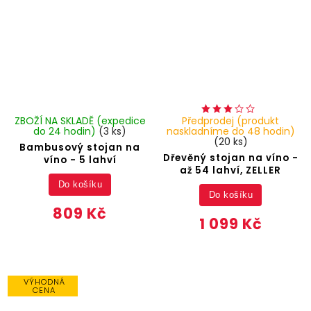
ZBOŽÍ NA SKLADĚ (expedice
Předprodej (produkt
do 24 hodin)
(3 ks)
naskladníme do 48 hodin)
(20 ks)
Bambusový stojan na
Dřevěný stojan na víno -
víno - 5 lahví
až 54 lahví, ZELLER
Do košíku
Do košíku
809 Kč
1 099 Kč
VÝHODNÁ
CENA