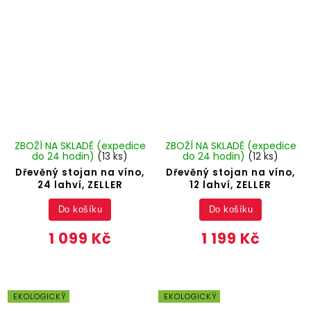
ZBOŽÍ NA SKLADĚ (expedice
ZBOŽÍ NA SKLADĚ (expedice
do 24 hodin)
(13 ks)
do 24 hodin)
(12 ks)
Dřevěný stojan na víno,
Dřevěný stojan na víno,
24 lahví, ZELLER
12 lahví, ZELLER
Do košíku
Do košíku
1 099 Kč
1 199 Kč
EKOLOGICKÝ
EKOLOGICKÝ