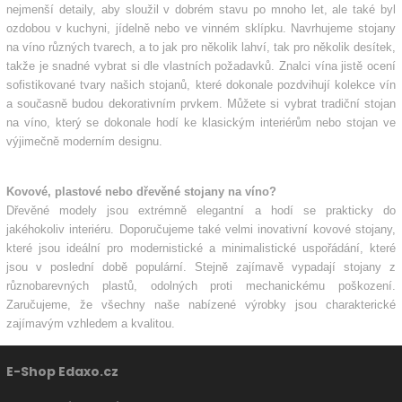
nejmenší detaily, aby sloužil v dobrém stavu po mnoho let, ale také byl
ozdobou v kuchyni, jídelně nebo ve vinném sklípku. Navrhujeme stojany
na víno různých tvarech, a to jak pro několik lahví, tak pro několik desítek,
takže je snadné vybrat si dle vlastních požadavků. Znalci vína jistě ocení
sofistikované tvary našich stojanů, které dokonale pozdvihují kolekce vín
a současně budou dekorativním prvkem. Můžete si vybrat tradiční stojan
na víno, který se dokonale hodí ke klasickým interiérům nebo stojan ve
výjimečně moderním designu.
Kovové, plastové nebo dřevěné stojany na víno?
Dřevěné modely jsou extrémně elegantní a hodí se prakticky do
jakéhokoliv interiéru. Doporučujeme také velmi inovativní kovové stojany,
které jsou ideální pro modernistické a minimalistické uspořádání, které
jsou v poslední době populární. Stejně zajímavě vypadají stojany z
různobarevných plastů, odolných proti mechanickému poškození.
Zaručujeme, že všechny naše nabízené výrobky jsou charakterické
zajímavým vzhledem a kvalitou.
E-Shop Edaxo.cz