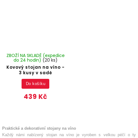
ZBOŽÍ NA SKLADĚ (expedice
do 24 hodin)
(20 ks)
Kovový stojan na víno -
3 kusy v sadě
Do košíku
439 Kč
Praktické a dekorativní stojany na víno
Každý námi nabízený stojan na víno je vyroben s velkou péčí o ty