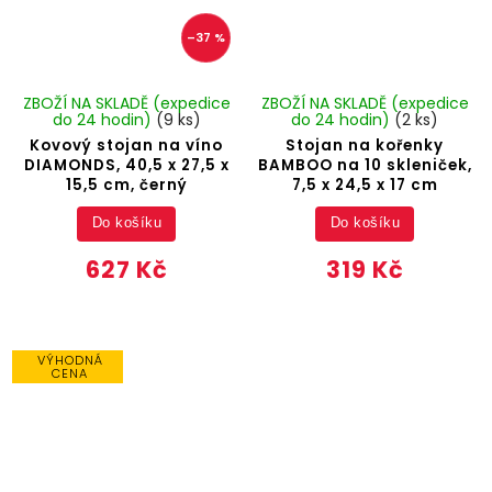
–37 %
ZBOŽÍ NA SKLADĚ (expedice
ZBOŽÍ NA SKLADĚ (expedice
do 24 hodin)
(9 ks)
do 24 hodin)
(2 ks)
Kovový stojan na víno
Stojan na kořenky
DIAMONDS, 40,5 x 27,5 x
BAMBOO na 10 skleniček,
15,5 cm, černý
7,5 x 24,5 x 17 cm
Do košíku
Do košíku
627 Kč
319 Kč
VÝHODNÁ
CENA