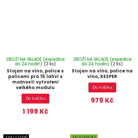
ZBOŽÍ NA SKLADĚ (expedice
ZBOŽÍ NA SKLADĚ (expedice
do 24 hodin)
(3 ks)
do 24 hodin)
(2 ks)
Stojan na víno, police s
Stojan na víno, police na
policemi pro 15 lahví s
víno, KESPER
možností vytvoření
velkého modulu
Do košíku
979 Kč
Do košíku
1 199 Kč
EXKLUZIVNÍ
EKOLOGICKÝ