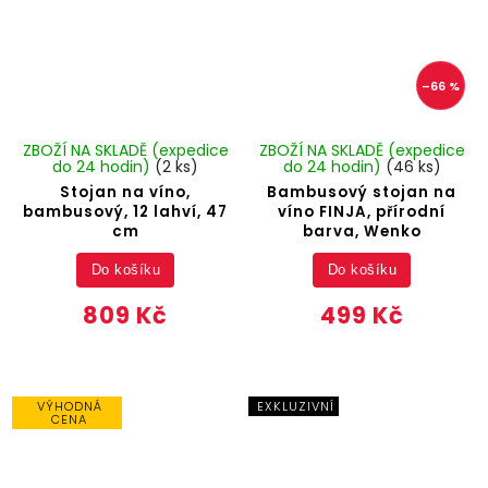
–66 %
ZBOŽÍ NA SKLADĚ (expedice
ZBOŽÍ NA SKLADĚ (expedice
do 24 hodin)
(2 ks)
do 24 hodin)
(46 ks)
Stojan na víno,
Bambusový stojan na
bambusový, 12 lahví, 47
víno FINJA, přírodní
cm
barva, Wenko
Do košíku
Do košíku
809 Kč
499 Kč
VÝHODNÁ
EXKLUZIVNÍ
CENA