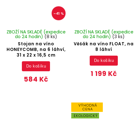
–41 %
ZBOŽÍ NA SKLADĚ (expedice
ZBOŽÍ NA SKLADĚ (expedice
do 24 hodin)
(8 ks)
do 24 hodin)
(3 ks)
Stojan na víno
Věšák na víno FLOAT, na
HONEYCOMB, na 6 láhví,
8 láhví
31 x 22 x 16,5 cm
Do košíku
Do košíku
1 199 Kč
584 Kč
VÝHODNÁ
CENA
EKOLOGICKÝ