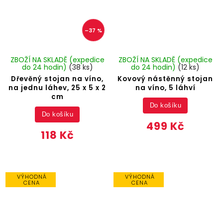
–37 %
ZBOŽÍ NA SKLADĚ (expedice
ZBOŽÍ NA SKLADĚ (expedice
do 24 hodin)
(38 ks)
do 24 hodin)
(12 ks)
Dřevěný stojan na víno,
Kovový nástěnný stojan
na jednu láhev, 25 x 5 x 2
na víno, 5 láhví
cm
Do košíku
Do košíku
499 Kč
118 Kč
VÝHODNÁ
VÝHODNÁ
CENA
CENA