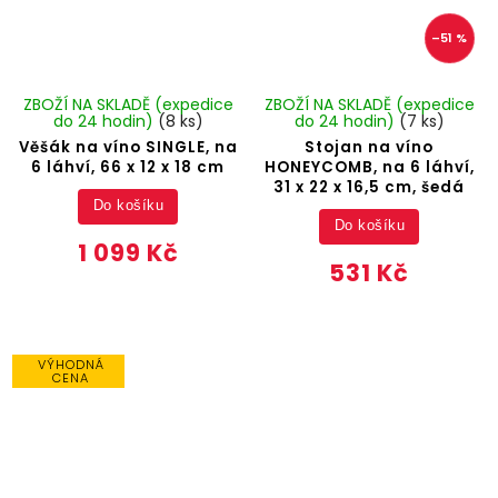
–51 %
ZBOŽÍ NA SKLADĚ (expedice
ZBOŽÍ NA SKLADĚ (expedice
do 24 hodin)
(8 ks)
do 24 hodin)
(7 ks)
Věšák na víno SINGLE, na
Stojan na víno
6 láhví, 66 x 12 x 18 cm
HONEYCOMB, na 6 láhví,
31 x 22 x 16,5 cm, šedá
Do košíku
Do košíku
1 099 Kč
531 Kč
VÝHODNÁ
CENA