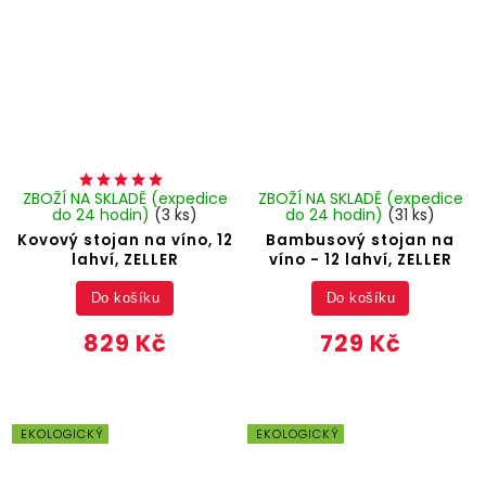
ZBOŽÍ NA SKLADĚ (expedice
ZBOŽÍ NA SKLADĚ (expedice
do 24 hodin)
(3 ks)
do 24 hodin)
(31 ks)
Kovový stojan na víno, 12
Bambusový stojan na
lahví, ZELLER
víno - 12 lahví, ZELLER
Do košíku
Do košíku
829 Kč
729 Kč
EKOLOGICKÝ
EKOLOGICKÝ