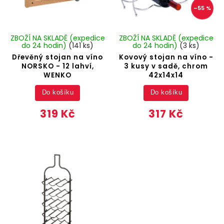
–55 %
ZBOŽÍ NA SKLADĚ (expedice
ZBOŽÍ NA SKLADĚ (expedice
do 24 hodin)
(141 ks)
do 24 hodin)
(3 ks)
Dřevěný stojan na víno
Kovový stojan na víno -
NORSKO - 12 lahví,
3 kusy v sadě, chrom
WENKO
42x14x14
Do košíku
Do košíku
319 Kč
317 Kč