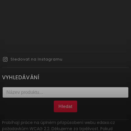
Sledovat na Instagramu
VYHLEDÁVÁNÍ
Hledat
Probíhají práce na úplném přizpůsobení webu edaxo.cz
požadavkům WCAG 2.2. Děkujeme za trpělivost. Pokud