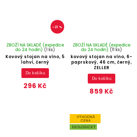
–21 %
ZBOŽÍ NA SKLADĚ (expedice
ZBOŽÍ NA SKLADĚ (expedice
do 24 hodin)
(1 ks)
do 24 hodin)
(11 ks)
Kovový stojan na víno, 5
kovový stojan na víno, 6-
lahví, černý
paprskový, 46 cm, černý,
ZELLER
Do košíku
Do košíku
296 Kč
859 Kč
VÝHODNÁ
CENA
EKOLOGICKÝ