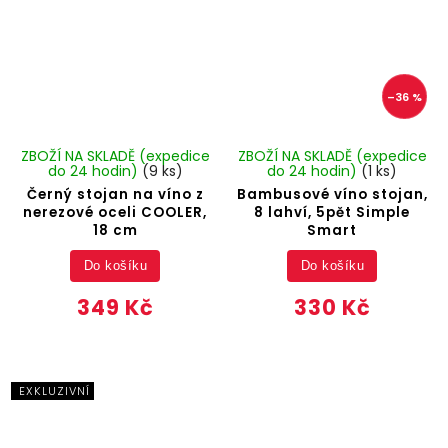
–36 %
ZBOŽÍ NA SKLADĚ (expedice
ZBOŽÍ NA SKLADĚ (expedice
do 24 hodin)
(9 ks)
do 24 hodin)
(1 ks)
Černý stojan na víno z
Bambusové víno stojan,
nerezové oceli COOLER,
8 lahví, 5pět Simple
18 cm
Smart
Do košíku
Do košíku
349 Kč
330 Kč
EXKLUZIVNÍ