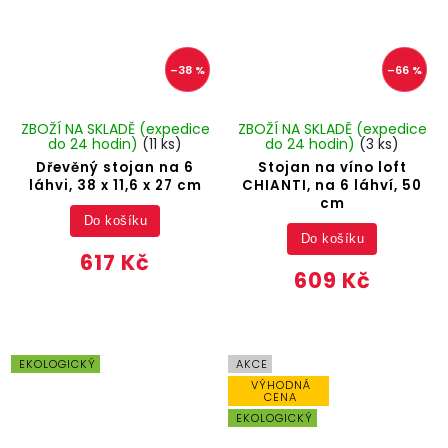
–38 %
–66 %
ZBOŽÍ NA SKLADĚ (expedice
ZBOŽÍ NA SKLADĚ (expedice
do 24 hodin)
(11 ks)
do 24 hodin)
(3 ks)
Dřevěný stojan na 6
Stojan na víno loft
láhvi, 38 x 11,6 x 27 cm
CHIANTI, na 6 láhví, 50
cm
Do košíku
Do košíku
617 Kč
609 Kč
EKOLOGICKÝ
AKCE
VÝHODNÁ
CENA
EKOLOGICKÝ