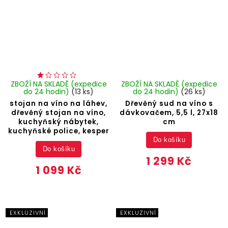
ZBOŽÍ NA SKLADĚ (expedice
ZBOŽÍ NA SKLADĚ (expedice
do 24 hodin)
(13 ks)
do 24 hodin)
(26 ks)
stojan na víno na láhev,
Dřevěný sud na víno s
dřevěný stojan na víno,
dávkovačem, 5,5 l, 27x18
kuchyňský nábytek,
cm
kuchyňské police, kesper
Do košíku
Do košíku
1 299 Kč
1 099 Kč
EXKLUZIVNÍ
EXKLUZIVNÍ