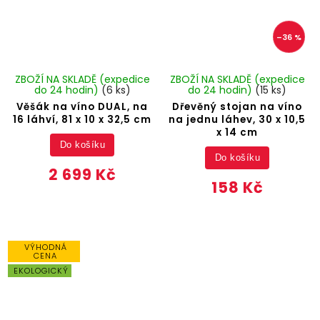
–36 %
ZBOŽÍ NA SKLADĚ (expedice
ZBOŽÍ NA SKLADĚ (expedice
do 24 hodin)
(6 ks)
do 24 hodin)
(15 ks)
Věšák na víno DUAL, na
Dřevěný stojan na víno
16 láhví, 81 x 10 x 32,5 cm
na jednu láhev, 30 x 10,5
x 14 cm
Do košíku
Do košíku
2 699 Kč
158 Kč
VÝHODNÁ
CENA
EKOLOGICKÝ