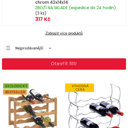
chrom 42x14x14
ZBOŽÍ NA SKLADĚ (expedice do 24 hodin)
(3 ks)
317 Kč
Zobrazit více produktů
Nejprodávanější
Doporučujeme
Otevřít filtr
Nejlevnější
Nejdražší
Abecedně
EKOLOGICKÝ
VÝHODNÁ
CENA
BESTSELLER