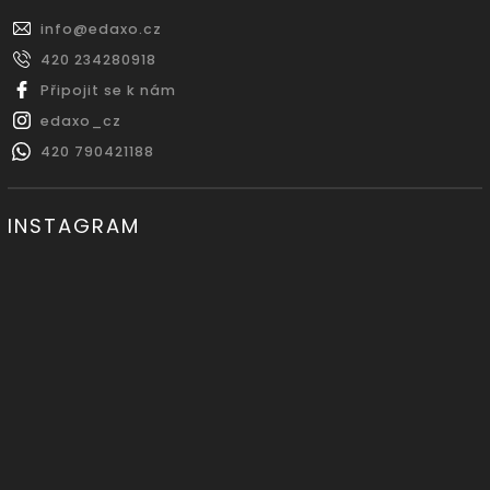
info
@
edaxo.cz
420 234280918
Připojit se k nám
edaxo_cz
420 790421188
INSTAGRAM