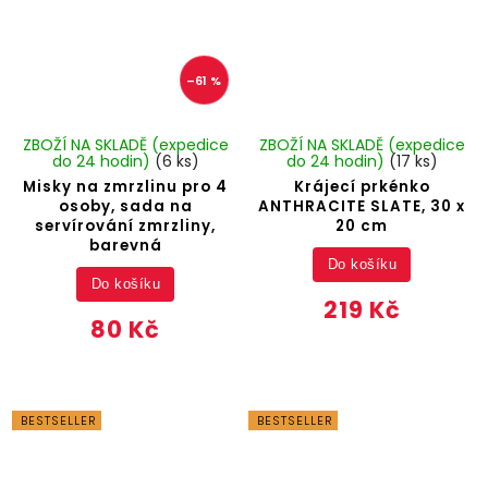
–61 %
ZBOŽÍ NA SKLADĚ (expedice
ZBOŽÍ NA SKLADĚ (expedice
do 24 hodin)
(6 ks)
do 24 hodin)
(17 ks)
Misky na zmrzlinu pro 4
Krájecí prkénko
osoby, sada na
ANTHRACITE SLATE, 30 x
servírování zmrzliny,
20 cm
barevná
Do košíku
Do košíku
219 Kč
80 Kč
BESTSELLER
BESTSELLER