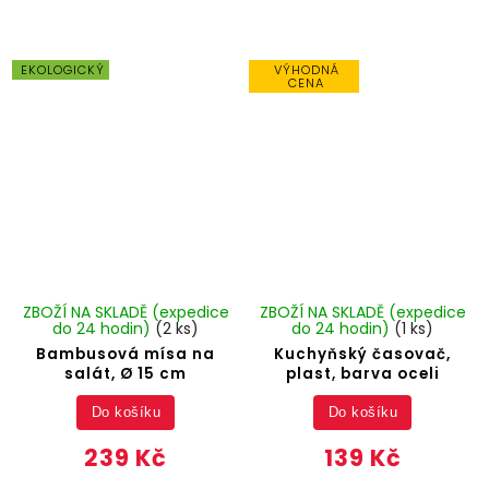
EKOLOGICKÝ
VÝHODNÁ
CENA
ZBOŽÍ NA SKLADĚ (expedice
ZBOŽÍ NA SKLADĚ (expedice
do 24 hodin)
(2 ks)
do 24 hodin)
(1 ks)
Bambusová mísa na
Kuchyňský časovač,
salát, Ø 15 cm
plast, barva oceli
Do košíku
Do košíku
239 Kč
139 Kč