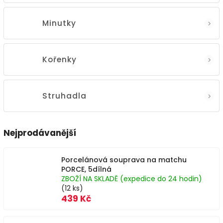
Minutky
Kořenky
Struhadla
Nejprodávanější
Porcelánová souprava na matchu
PORCE, 5dílná
ZBOŽÍ NA SKLADĚ (expedice do 24 hodin)
(12 ks)
439 Kč