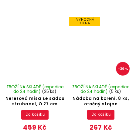
VÝHODNÁ
CENA
–39 %
ZBOŽÍ NA SKLADĚ (expedice
ZBOŽÍ NA SKLADĚ (expedice
do 24 hodin)
(25 ks)
do 24 hodin)
(5 ks)
Nerezová mísa se sadou
Nádoba na koření, 8 ks,
struhadel, O 27 cm
otočný stojan
Do košíku
Do košíku
459 Kč
267 Kč