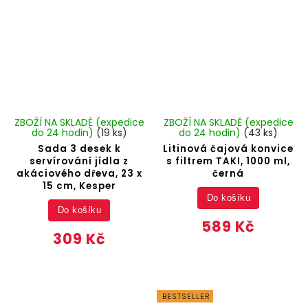
ZBOŽÍ NA SKLADĚ (expedice
ZBOŽÍ NA SKLADĚ (expedice
do 24 hodin)
(19 ks)
do 24 hodin)
(43 ks)
Sada 3 desek k
Litinová čajová konvice
servírování jídla z
s filtrem TAKI, 1000 ml,
akáciového dřeva, 23 x
černá
15 cm, Kesper
Do košíku
Do košíku
589 Kč
309 Kč
BESTSELLER