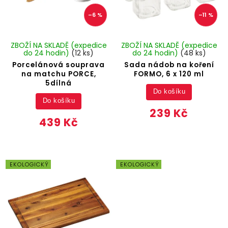
–6 %
–11 %
ZBOŽÍ NA SKLADĚ (expedice
ZBOŽÍ NA SKLADĚ (expedice
do 24 hodin)
(12 ks)
do 24 hodin)
(48 ks)
Porcelánová souprava
Sada nádob na koření
na matchu PORCE,
FORMO, 6 x 120 ml
5dílná
Do košíku
Do košíku
239 Kč
439 Kč
EKOLOGICKÝ
EKOLOGICKÝ