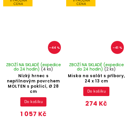
VÝHODNÁ
VÝHODNÁ
CENA
CENA
–44 %
–41 %
ZBOŽÍ NA SKLADĚ (expedice
ZBOŽÍ NA SKLADĚ (expedice
do 24 hodin)
(4 ks)
do 24 hodin)
(2 ks)
Nízký hrnec s
Miska na salát s příbory,
nepřilnavým povrchem
24 x 13 cm
MOLTEN s poklicí, Ø 28
cm
Do košíku
274 Kč
Do košíku
1 057 Kč