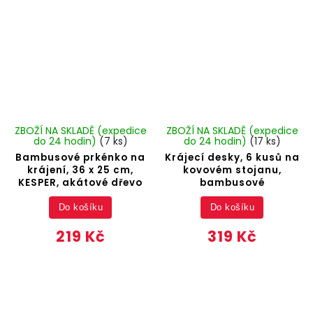
ZBOŽÍ NA SKLADĚ (expedice
ZBOŽÍ NA SKLADĚ (expedice
do 24 hodin)
(7 ks)
do 24 hodin)
(17 ks)
Bambusové prkénko na
Krájecí desky, 6 kusů na
krájení, 36 x 25 cm,
kovovém stojanu,
KESPER, akátové dřevo
bambusové
Do košíku
Do košíku
219 Kč
319 Kč