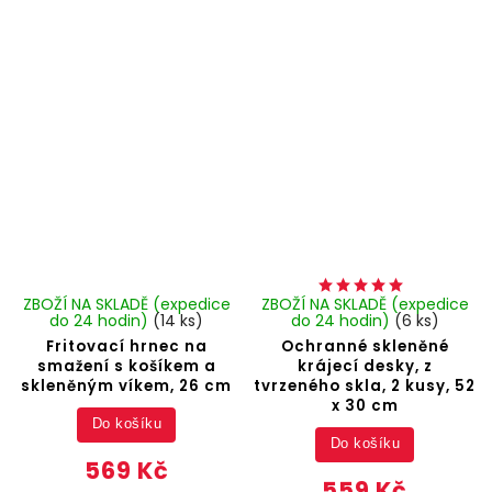
ZBOŽÍ NA SKLADĚ (expedice
ZBOŽÍ NA SKLADĚ (expedice
do 24 hodin)
(14 ks)
do 24 hodin)
(6 ks)
Fritovací hrnec na
Ochranné skleněné
smažení s košíkem a
krájecí desky, z
skleněným víkem, 26 cm
tvrzeného skla, 2 kusy, 52
x 30 cm
Do košíku
Do košíku
569 Kč
559 Kč