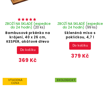
ZBOŽÍ NA SKLADĚ (expedice
ZBOŽÍ NA SKLADĚ (expedice
do 24 hodin)
(20 ks)
do 24 hodin)
(99 ks)
Bambusové prkénko na
Skleněná mísa s
krájení, 40 x 26 cm,
pokličkou, 4,7 l
KESPER, akátové dřevo
Do košíku
Do košíku
379 Kč
369 Kč
VÝHODNÁ
EKOLOGICKÝ
CENA