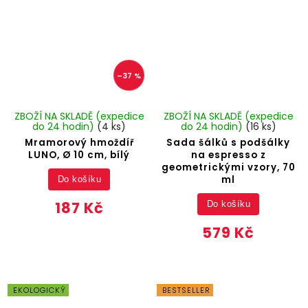
–37 %
ZBOŽÍ NA SKLADĚ (expedice
ZBOŽÍ NA SKLADĚ (expedice
do 24 hodin)
(4 ks)
do 24 hodin)
(16 ks)
Mramorový hmoždíř
Sada šálků s podšálky
LUNO, Ø 10 cm, bílý
na espresso z
geometrickými vzory, 70
ml
Do košíku
187 Kč
Do košíku
579 Kč
EKOLOGICKÝ
BESTSELLER