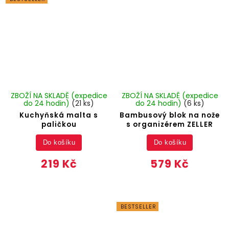
ZBOŽÍ NA SKLADĚ (expedice
ZBOŽÍ NA SKLADĚ (expedice
do 24 hodin)
(21 ks)
do 24 hodin)
(6 ks)
Kuchyňská malta s
Bambusový blok na nože
paličkou
s organizérem ZELLER
Do košíku
Do košíku
219 Kč
579 Kč
BESTSELLER