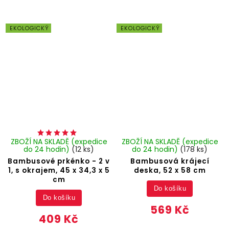
EKOLOGICKÝ
EKOLOGICKÝ
ZBOŽÍ NA SKLADĚ (expedice
ZBOŽÍ NA SKLADĚ (expedice
do 24 hodin)
(12 ks)
do 24 hodin)
(178 ks)
Bambusové prkénko - 2 v
Bambusová krájecí
1, s okrajem, 45 x 34,3 x 5
deska, 52 x 58 cm
cm
Do košíku
Do košíku
569 Kč
409 Kč