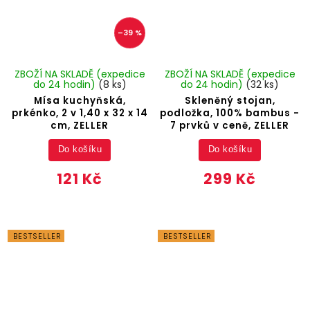
–39 %
ZBOŽÍ NA SKLADĚ (expedice
ZBOŽÍ NA SKLADĚ (expedice
do 24 hodin)
(8 ks)
do 24 hodin)
(32 ks)
Mísa kuchyňská,
Skleněný stojan,
prkénko, 2 v 1,40 x 32 x 14
podložka, 100% bambus -
cm, ZELLER
7 prvků v ceně, ZELLER
Do košíku
Do košíku
121 Kč
299 Kč
BESTSELLER
BESTSELLER