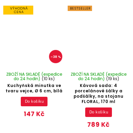
VÝHODNÁ
BESTSELLER
CENA
–38 %
ZBOŽÍ NA SKLADĚ (expedice
ZBOŽÍ NA SKLADĚ (expedice
do 24 hodin)
(10 ks)
do 24 hodin)
(19 ks)
Kuchyňská minutka ve
Kávová sada: 4
tvaru vejce, Ø 6 cm, bílá
porcelánové šálky a
podšálky, na stojanu
FLORAL, 170 ml
Do košíku
147 Kč
Do košíku
789 Kč