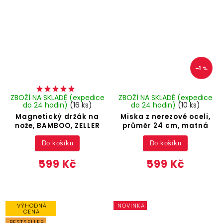
–1 %
ZBOŽÍ NA SKLADĚ (expedice
ZBOŽÍ NA SKLADĚ (expedice
do 24 hodin)
(16 ks)
do 24 hodin)
(10 ks)
Magnetický držák na
Miska z nerezové oceli,
nože, BAMBOO, ZELLER
průměr 24 cm, matná
Do košíku
Do košíku
599 Kč
599 Kč
VÝHODNÁ
NOVINKA
CENA
BESTSELLER