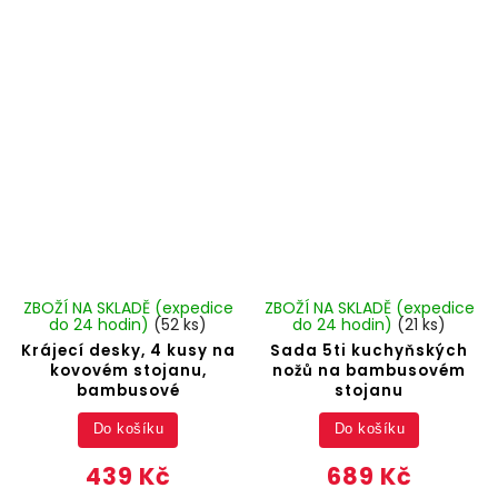
ZBOŽÍ NA SKLADĚ (expedice
ZBOŽÍ NA SKLADĚ (expedice
do 24 hodin)
(52 ks)
do 24 hodin)
(21 ks)
Krájecí desky, 4 kusy na
Sada 5ti kuchyňských
kovovém stojanu,
nožů na bambusovém
bambusové
stojanu
Do košíku
Do košíku
439 Kč
689 Kč