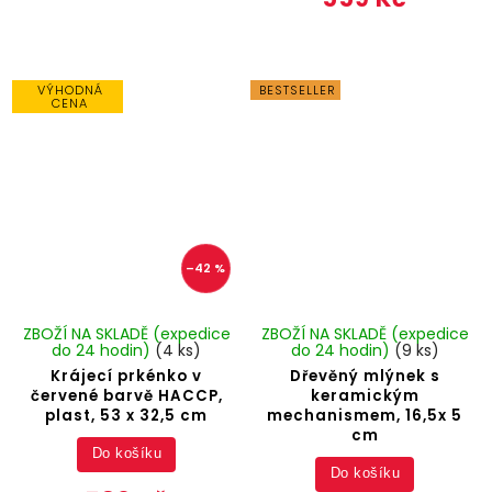
VÝHODNÁ
BESTSELLER
CENA
–42 %
ZBOŽÍ NA SKLADĚ (expedice
ZBOŽÍ NA SKLADĚ (expedice
do 24 hodin)
(4 ks)
do 24 hodin)
(9 ks)
Krájecí prkénko v
Dřevěný mlýnek s
červené barvě HACCP,
keramickým
plast, 53 x 32,5 cm
mechanismem, 16,5x 5
cm
Do košíku
Do košíku