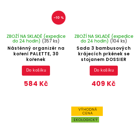
–10 %
ZBOŽÍ NA SKLADĚ (expedice
ZBOŽÍ NA SKLADĚ (expedice
do 24 hodin)
(357 ks)
do 24 hodin)
(104 ks)
Nástěnný organizér na
Sada 3 bambusových
koření PALETTE, 30
krájecích prkének se
kořenek
stojanem DOSSIER
Do košíku
Do košíku
584 Kč
409 Kč
VÝHODNÁ
CENA
EKOLOGICKÝ