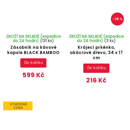
–38 %
ZBOŽÍ NA SKLADĚ (expedice
ZBOŽÍ NA SKLADĚ (expedice
do 24 hodin)
(131 ks)
do 24 hodin)
(3 ks)
Zásobník na kávové
Krájecí prkénko,
kapsle BLACK BAMBOO
akáciové dřevo, 34 x 17
cm
Do košíku
Do košíku
599 Kč
216 Kč
VÝHODNÁ
CENA