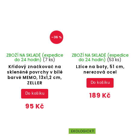
–36 %
ZBOŽÍ NA SKLADĚ (expedice
ZBOŽÍ NA SKLADĚ (expedice
do 24 hodin)
(7 ks)
do 24 hodin)
(53 ks)
Křídový značkovač na
Lžíce na boty, 51 cm,
skleněné povrchy v bílé
nerezová ocel
barvě MEMO, 13x1,2 cm,
ZELLER
Do košíku
189 Kč
Do košíku
95 Kč
EKOLOGICKÝ