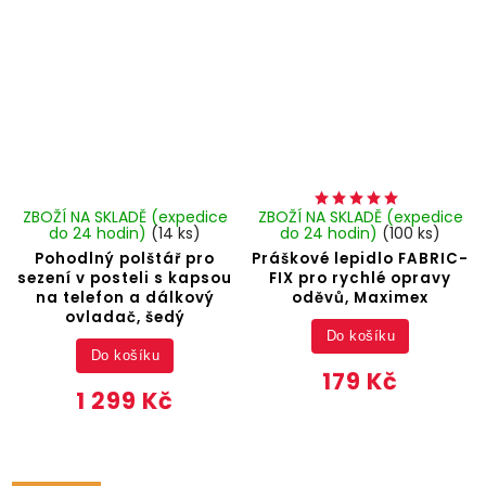
ZBOŽÍ NA SKLADĚ (expedice
ZBOŽÍ NA SKLADĚ (expedice
do 24 hodin)
(14 ks)
do 24 hodin)
(100 ks)
Pohodlný polštář pro
Práškové lepidlo FABRIC-
sezení v posteli s kapsou
FIX pro rychlé opravy
na telefon a dálkový
oděvů, Maximex
ovladač, šedý
Do košíku
Do košíku
179 Kč
1 299 Kč