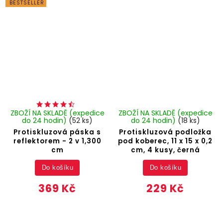
BESTSELLER
ZBOŽÍ NA SKLADĚ (expedice
ZBOŽÍ NA SKLADĚ (expedice
do 24 hodin)
(52 ks)
do 24 hodin)
(18 ks)
Protiskluzová páska s
Protiskluzová podložka
reflektorem - 2 v 1,300
pod koberec, 11 x 15 x 0,2
cm
cm, 4 kusy, černá
Do košíku
Do košíku
369 Kč
229 Kč