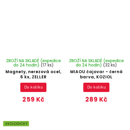
ZBOŽÍ NA SKLADĚ (expedice
ZBOŽÍ NA SKLADĚ (expedice
do 24 hodin)
(17 ks)
do 24 hodin)
(32 ks)
Magnety, nerezová ocel,
MIAOU čajovar - černá
6 ks, ZELLER
barva, KOZIOL
Do košíku
Do košíku
259 Kč
289 Kč
EKOLOGICKÝ