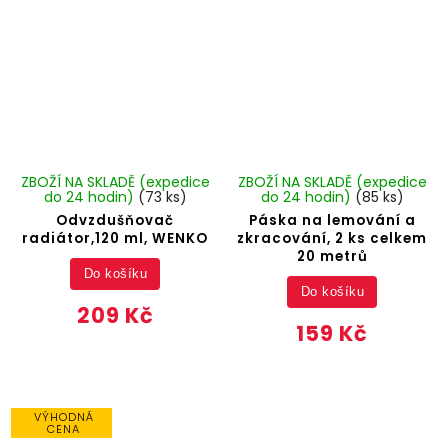
ZBOŽÍ NA SKLADĚ (expedice
ZBOŽÍ NA SKLADĚ (expedice
do 24 hodin)
(73 ks)
do 24 hodin)
(85 ks)
Odvzdušňovač
Páska na lemování a
radiátor,120 ml, WENKO
zkracování, 2 ks celkem
20 metrů
Do košíku
Do košíku
209 Kč
159 Kč
VÝHODNÁ
CENA