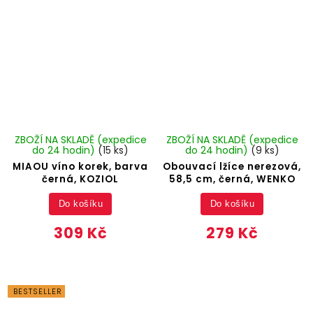
ZBOŽÍ NA SKLADĚ (expedice
ZBOŽÍ NA SKLADĚ (expedice
do 24 hodin)
(15 ks)
do 24 hodin)
(9 ks)
MIAOU víno korek, barva
Obouvací lžíce nerezová,
černá, KOZIOL
58,5 cm, černá, WENKO
Do košíku
Do košíku
309 Kč
279 Kč
BESTSELLER