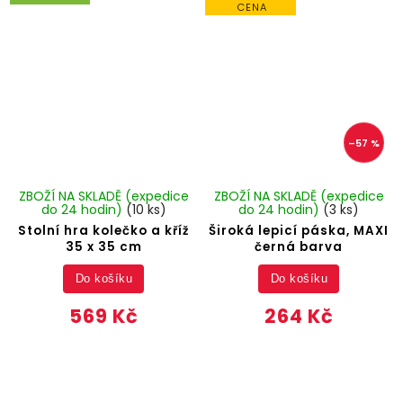
CENA
–57 %
ZBOŽÍ NA SKLADĚ (expedice
ZBOŽÍ NA SKLADĚ (expedice
do 24 hodin)
(10 ks)
do 24 hodin)
(3 ks)
Stolní hra kolečko a kříž
Široká lepicí páska, MAXI
35 x 35 cm
černá barva
Do košíku
Do košíku
569 Kč
264 Kč