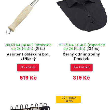
ZBOŽÍ NA SKLADĚ (expedice
ZBOŽÍ NA SKLADĚ (expedice
do 24 hodin)
(21 ks)
do 24 hodin)
(134 ks)
Asistent oblékání bot,
Černý odnímatelný
stříbrný
límeček
Do košíku
Do košíku
619 Kč
319 Kč
VÝHODNÁ
CENA