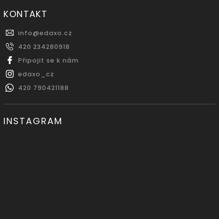
KONTAKT
info
@
edaxo.cz
420 234280918
Připojit se k nám
edaxo_cz
420 790421188
INSTAGRAM