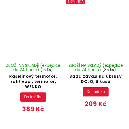
NOVINKA
ZBOŽÍ NA SKLADĚ (expedice
ZBOŽÍ NA SKLADĚ (expedice
do 24 hodin)
(15 ks)
do 24 hodin)
(35 ks)
Rašelinový termofor,
Sada závaží na ubrusy
zahřívací, termofor,
DOLO, 6 kusů
WENKO
Do košíku
Do košíku
209 Kč
389 Kč