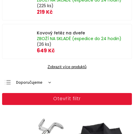
ZBOŽÍ NA SKLADĚ (expedice do 24 hodin)
(225 ks)
219 Kč
Kovový řetěz na dveře
ZBOŽÍ NA SKLADĚ (expedice do 24 hodin)
(26 ks)
649 Kč
Zobrazit více produktů
Doporučujeme
Nejlevnější
Otevřít filtr
Nejdražší
Nejprodávanější
Abecedně