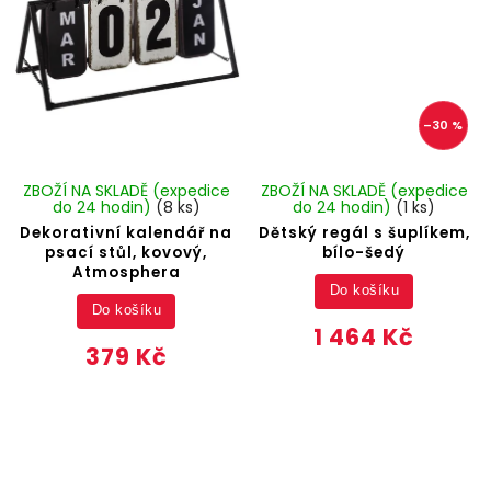
–30 %
ZBOŽÍ NA SKLADĚ (expedice
ZBOŽÍ NA SKLADĚ (expedice
do 24 hodin)
(8 ks)
do 24 hodin)
(1 ks)
Dekorativní kalendář na
Dětský regál s šuplíkem,
psací stůl, kovový,
bílo-šedý
Atmosphera
Do košíku
Do košíku
1 464 Kč
379 Kč