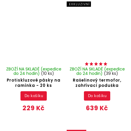
EXKLUZIVNÍ
ZBOŽÍ NA SKLADĚ (expedice
ZBOŽÍ NA SKLADĚ (expedice
do 24 hodin)
(10 ks)
do 24 hodin)
(39 ks)
Protiskluzové pásky na
Rašelinový termofor,
ramínka - 20 ks
zahřívací poduška
Do košíku
Do košíku
229 Kč
639 Kč