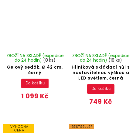
ZBOŽÍ NA SKLADĚ (expedice
ZBOŽÍ NA SKLADĚ (expedice
do 24 hodin)
(8 ks)
do 24 hodin)
(18 ks)
Gelový sedák, Ø 42 cm,
Hliníková skládací hůl s
černý
nastavitelnou výškou a
LED světlem, černá
Do košíku
Do košíku
1 099 Kč
749 Kč
VÝHODNÁ
BESTSELLER
CENA