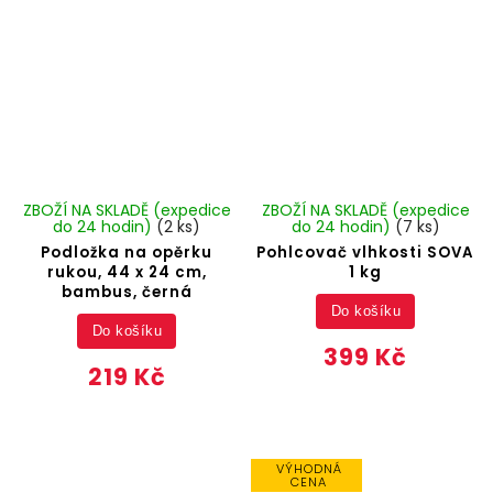
ZBOŽÍ NA SKLADĚ (expedice
ZBOŽÍ NA SKLADĚ (expedice
do 24 hodin)
(2 ks)
do 24 hodin)
(7 ks)
Podložka na opěrku
Pohlcovač vlhkosti SOVA
rukou, 44 x 24 cm,
1 kg
bambus, černá
Do košíku
Do košíku
399 Kč
219 Kč
VÝHODNÁ
CENA