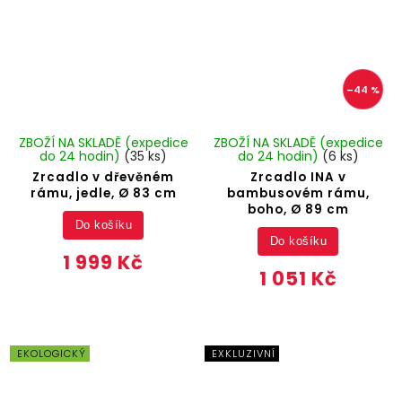
–44 %
ZBOŽÍ NA SKLADĚ (expedice
ZBOŽÍ NA SKLADĚ (expedice
do 24 hodin)
(35 ks)
do 24 hodin)
(6 ks)
Zrcadlo v dřevěném
Zrcadlo INA v
rámu, jedle, Ø 83 cm
bambusovém rámu,
boho, Ø 89 cm
Do košíku
Do košíku
1 999 Kč
1 051 Kč
EKOLOGICKÝ
EXKLUZIVNÍ