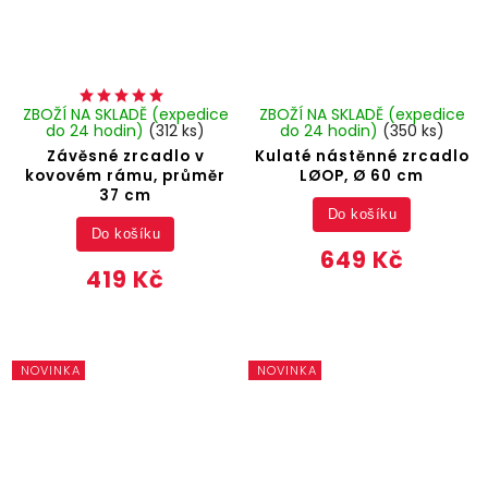
ZBOŽÍ NA SKLADĚ (expedice
ZBOŽÍ NA SKLADĚ (expedice
do 24 hodin)
(312 ks)
do 24 hodin)
(350 ks)
Závěsné zrcadlo v
Kulaté nástěnné zrcadlo
kovovém rámu, průměr
LØOP, Ø 60 cm
37 cm
Do košíku
Do košíku
649 Kč
419 Kč
NOVINKA
NOVINKA