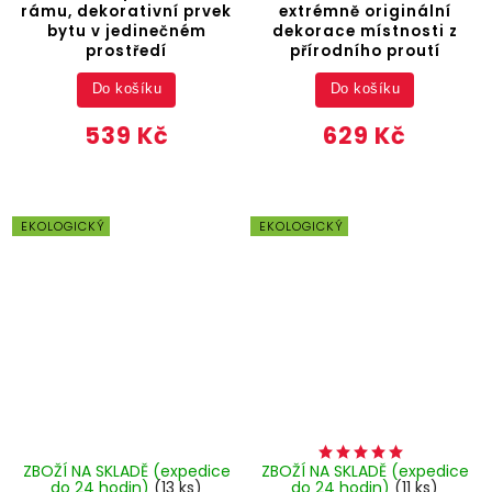
rámu, dekorativní prvek
extrémně originální
bytu v jedinečném
dekorace místnosti z
prostředí
přírodního proutí
Do košíku
Do košíku
539 Kč
629 Kč
EKOLOGICKÝ
EKOLOGICKÝ
ZBOŽÍ NA SKLADĚ (expedice
ZBOŽÍ NA SKLADĚ (expedice
do 24 hodin)
(13 ks)
do 24 hodin)
(11 ks)