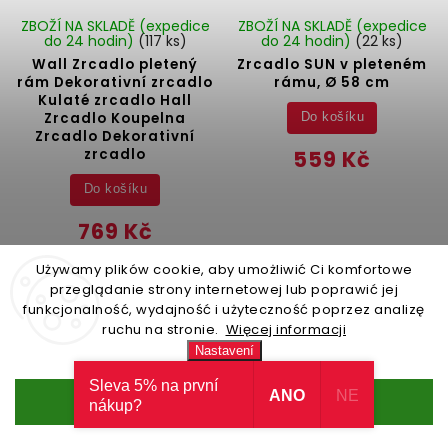
ZBOŽÍ NA SKLADĚ (expedice
ZBOŽÍ NA SKLADĚ (expedice
do 24 hodin)
(117 ks)
do 24 hodin)
(22 ks)
Wall Zrcadlo pletený
Zrcadlo SUN v pleteném
rám Dekorativní zrcadlo
rámu, Ø 58 cm
Kulaté zrcadlo Hall
Zrcadlo Koupelna
Do košíku
Zrcadlo Dekorativní
zrcadlo
559 Kč
Do košíku
769 Kč
Używamy plików cookie, aby umożliwić Ci komfortowe
przeglądanie strony internetowej lub poprawić jej
funkcjonalność, wydajność i użyteczność poprzez analizę
VÝHODNÁ
CENA
ruchu na stronie.
Więcej informacji
Nastavení
Sleva 5% na první
ANO
NE
Souhlasím
nákup?