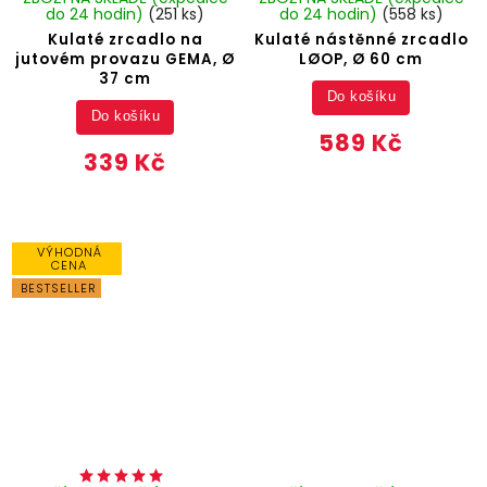
do 24 hodin)
(251 ks)
do 24 hodin)
(558 ks)
Kulaté zrcadlo na
Kulaté nástěnné zrcadlo
jutovém provazu GEMA, Ø
LØOP, Ø 60 cm
37 cm
Do košíku
Do košíku
589 Kč
339 Kč
VÝHODNÁ
CENA
BESTSELLER