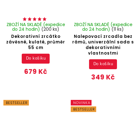
ZBOŽÍ NA SKLADĚ (expedice
ZBOŽÍ NA SKLADĚ (expedice
do 24 hodin)
(200 ks)
do 24 hodin)
(11 ks)
Dekorativní zrcátko
Nalepovací zrcadla bez
závěsné, kulaté, průměr
rámů, univerzální sada s
55 cm
dekorativními
vlastnostmi
Do košíku
Do košíku
679 Kč
349 Kč
BESTSELLER
NOVINKA
BESTSELLER