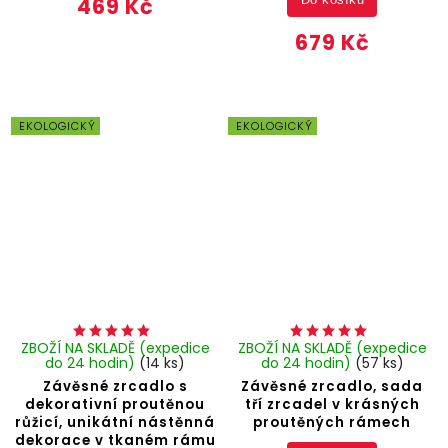
469 Kč
Do košíku
679 Kč
EKOLOGICKÝ
EKOLOGICKÝ
ZBOŽÍ NA SKLADĚ (expedice
ZBOŽÍ NA SKLADĚ (expedice
do 24 hodin)
(14 ks)
do 24 hodin)
(57 ks)
Závěsné zrcadlo s
Závěsné zrcadlo, sada
dekorativní proutěnou
tří zrcadel v krásných
růžicí, unikátní nástěnná
proutěných rámech
dekorace v tkaném rámu