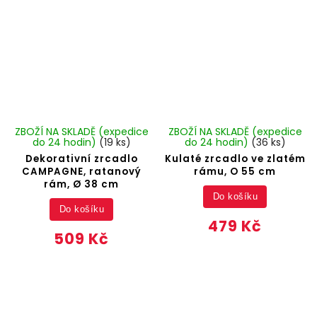
ZBOŽÍ NA SKLADĚ (expedice
ZBOŽÍ NA SKLADĚ (expedice
do 24 hodin)
(19 ks)
do 24 hodin)
(36 ks)
Dekorativní zrcadlo
Kulaté zrcadlo ve zlatém
CAMPAGNE, ratanový
rámu, O 55 cm
rám, Ø 38 cm
Do košíku
Do košíku
479 Kč
509 Kč