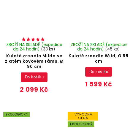
ZBOŽÍ NA SKLADĚ (expedice
ZBOŽÍ NA SKLADĚ (expedice
do 24 hodin)
(33 ks)
do 24 hodin)
(45 ks)
Kulaté zrcadlo Milda ve
Kulaté zrcadlo Wild, Ø 68
zlatém kovovém rámu, Ø
cm
90 cm
Do košíku
Do košíku
1 599 Kč
2 099 Kč
EKOLOGICKÝ
VÝHODNÁ
CENA
EKOLOGICKÝ