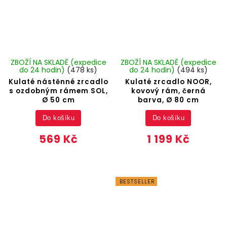
ZBOŽÍ NA SKLADĚ (expedice
ZBOŽÍ NA SKLADĚ (expedice
do 24 hodin)
(478 ks)
do 24 hodin)
(494 ks)
Kulaté nástěnné zrcadlo
Kulaté zrcadlo NOOR,
s ozdobným rámem SOL,
kovový rám, černá
Ø 50 cm
barva, Ø 80 cm
Do košíku
Do košíku
569 Kč
1 199 Kč
BESTSELLER