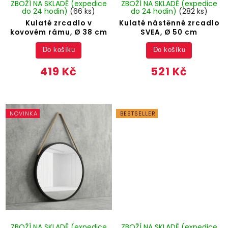
ZBOŽÍ NA SKLADĚ (expedice
ZBOŽÍ NA SKLADĚ (expedice
do 24 hodin)
(66 ks)
do 24 hodin)
(282 ks)
Kulaté zrcadlo v
Kulaté nástěnné zrcadlo
kovovém rámu, Ø 38 cm
SVEA, Ø 50 cm
Do košíku
Do košíku
419 Kč
521 Kč
NOVINKA
BESTSELLER
ZBOŽÍ NA SKLADĚ (expedice
ZBOŽÍ NA SKLADĚ (expedice