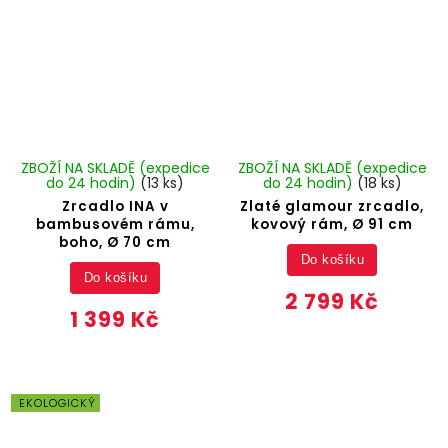
ZBOŽÍ NA SKLADĚ (expedice
ZBOŽÍ NA SKLADĚ (expedice
do 24 hodin)
(13 ks)
do 24 hodin)
(18 ks)
Zrcadlo INA v
Zlaté glamour zrcadlo,
bambusovém rámu,
kovový rám, Ø 91 cm
boho, Ø 70 cm
Do košíku
Do košíku
2 799 Kč
1 399 Kč
EKOLOGICKÝ