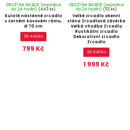
ZBOŽÍ NA SKLADĚ (expedice
ZBOŽÍ NA SKLADĚ (expedice
do 24 hodin)
(443 ks)
do 24 hodin)
(112 ks)
Kulaté nástěnné zrcadlo
Velké zrcadlo okenní
v černém kovovém rámu,
stěna Zrcadlová závěrka
Ø 70 cm
Velká chodba Zrcadlo
Rustikální zrcadlo
Dekorativní zrcadlo
Do košíku
Zrcadlo
799 Kč
Do košíku
1 999 Kč