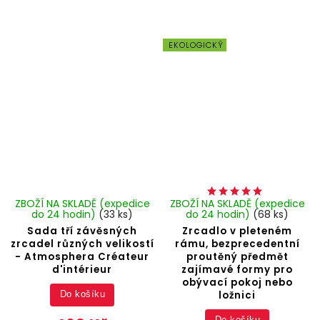
EKOLOGICKÝ
ZBOŽÍ NA SKLADĚ (expedice
ZBOŽÍ NA SKLADĚ (expedice
do 24 hodin)
(33 ks)
do 24 hodin)
(68 ks)
Sada tří závěsných
Zrcadlo v pleteném
zrcadel různých velikostí
rámu, bezprecedentní
- Atmosphera Créateur
proutěný předmět
d'intérieur
zajímavé formy pro
obývací pokoj nebo
ložnici
Do košíku