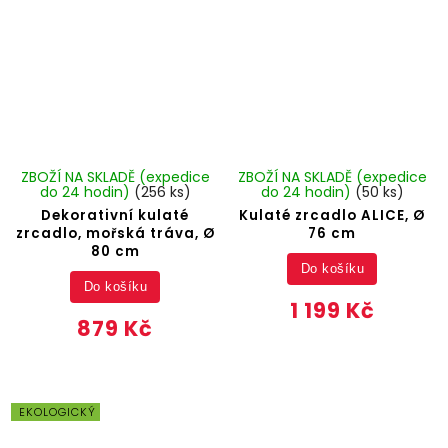
ZBOŽÍ NA SKLADĚ (expedice
ZBOŽÍ NA SKLADĚ (expedice
do 24 hodin)
(256 ks)
do 24 hodin)
(50 ks)
Dekorativní kulaté
Kulaté zrcadlo ALICE, Ø
zrcadlo, mořská tráva, Ø
76 cm
80 cm
Do košíku
Do košíku
1 199 Kč
879 Kč
EKOLOGICKÝ