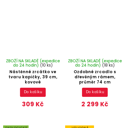
ZBOŽÍ NA SKLADĚ (expedice
ZBOŽÍ NA SKLADĚ (expedice
do 24 hodin)
(10 ks)
do 24 hodin)
(18 ks)
Nástěnné zrcátko ve
Ozdobné zrcadlo s
tvaru kapičky, 39 cm,
dřevěným rámem,
kovové
průměr 74 cm
Do košíku
Do košíku
309 Kč
2 299 Kč
EKOLOGICKÝ
VÝHODNÁ