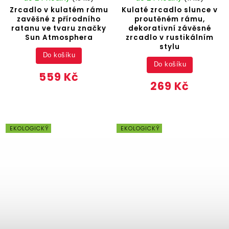
Zrcadlo v kulatém rámu
Kulaté zrcadlo slunce v
zavěšné z přírodního
proutěném rámu,
ratanu ve tvaru značky
dekorativní závěsné
Sun Atmosphera
zrcadlo v rustikálním
stylu
Do košíku
Do košíku
559 Kč
269 Kč
EKOLOGICKÝ
EKOLOGICKÝ