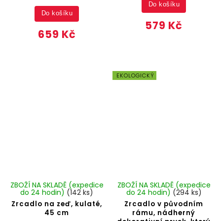
Do košíku
Do košíku
579 Kč
659 Kč
EKOLOGICKÝ
ZBOŽÍ NA SKLADĚ (expedice
ZBOŽÍ NA SKLADĚ (expedice
do 24 hodin)
(142 ks)
do 24 hodin)
(294 ks)
Zrcadlo na zeď, kulaté,
Zrcadlo v původním
45 cm
rámu, nádherný