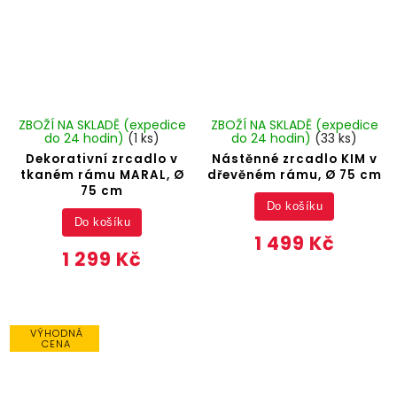
ZBOŽÍ NA SKLADĚ (expedice
ZBOŽÍ NA SKLADĚ (expedice
do 24 hodin)
(1 ks)
do 24 hodin)
(33 ks)
Dekorativní zrcadlo v
Nástěnné zrcadlo KIM v
tkaném rámu MARAL, Ø
dřevěném rámu, Ø 75 cm
75 cm
Do košíku
Do košíku
1 499 Kč
1 299 Kč
VÝHODNÁ
CENA