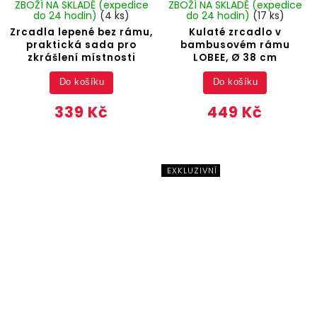
ZBOŽÍ NA SKLADĚ (expedice
ZBOŽÍ NA SKLADĚ (expedice
do 24 hodin)
(4 ks)
do 24 hodin)
(17 ks)
Zrcadla lepené bez rámu,
Kulaté zrcadlo v
praktická sada pro
bambusovém rámu
zkrášlení místnosti
LOBEE, Ø 38 cm
Do košíku
Do košíku
339 Kč
449 Kč
EXKLUZIVNÍ