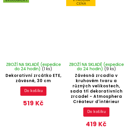
CENA
ZBOŽÍ NA SKLADĚ (expedice
ZBOŽÍ NA SKLADĚ (expedice
do 24 hodin)
(1 ks)
do 24 hodin)
(9 ks)
Dekorativní zrcátko ETE,
Závěsná zrcadla v
závěsné, 30 cm
kruhovém tvaru a
různých velikostech,
sada tří dekorativních
Do košíku
zrcadel - Atmosphera
519 Kč
Créateur d'intérieur
Do košíku
419 Kč