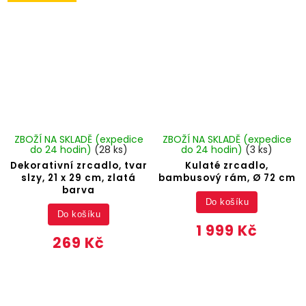
ZBOŽÍ NA SKLADĚ (expedice
ZBOŽÍ NA SKLADĚ (expedice
do 24 hodin)
(28 ks)
do 24 hodin)
(3 ks)
Dekorativní zrcadlo, tvar
Kulaté zrcadlo,
slzy, 21 x 29 cm, zlatá
bambusový rám, Ø 72 cm
barva
Do košíku
Do košíku
1 999 Kč
269 Kč