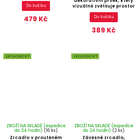
dekorativní prvek, který
vizuálně zvětšuje prostor
Do košíku
479 Kč
Do košíku
389 Kč
EKOLOGICKÝ
EKOLOGICKÝ
ZBOŽÍ NA SKLADĚ (expedice
ZBOŽÍ NA SKLADĚ (expedice
do 24 hodin)
(16 ks)
do 24 hodin)
(2 ks)
Zrcadlo v proutěném
Závěsné zrcadlo,