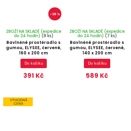
–38 %
ZBOŽÍ NA SKLADĚ (expedice
ZBOŽÍ NA SKLADĚ (expedice
do 24 hodin)
(8 ks)
do 24 hodin)
(7 ks)
Bavlněné prostěradlo s
Bavlněné prostěradlo s
gumou, ELYSEE, červené,
gumou, ELYSEE, červené,
160 x 200 cm
140 x 200 cm
Do košíku
Do košíku
391 Kč
589 Kč
VÝHODNÁ
CENA