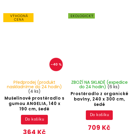
VÝHODNÁ
EKOLOGICKÝ
CENA
–40 %
Předprodej (produkt
ZBOŽÍ NA SKLADĚ (expedice
naskladníme do 24 hodin)
do 24 hodin)
(6 ks)
(4 ks)
Prostěradlo z organické
Mušelínové prostěradlo s
bavlny, 240 x 300 cm,
gumou ANGELIA, 140 x
šedé
190 cm, šedé
Do košíku
Do košíku
709 Kč
364 Kč