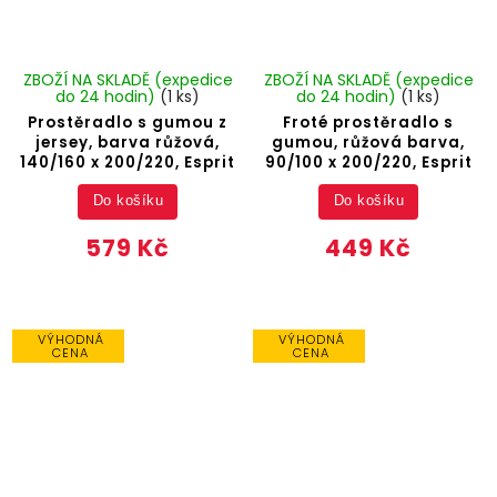
ZBOŽÍ NA SKLADĚ (expedice
ZBOŽÍ NA SKLADĚ (expedice
do 24 hodin)
(1 ks)
do 24 hodin)
(1 ks)
Prostěradlo s gumou z
Froté prostěradlo s
jersey, barva růžová,
gumou, růžová barva,
140/160 x 200/220, Esprit
90/100 x 200/220, Esprit
Do košíku
Do košíku
579 Kč
449 Kč
VÝHODNÁ
VÝHODNÁ
CENA
CENA