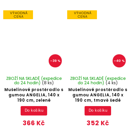
VÝHODNÁ
VÝHODNÁ
CENA
CENA
–39 %
–40 %
ZBOŽÍ NA SKLADĚ (expedice
ZBOŽÍ NA SKLADĚ (expedice
do 24 hodin)
(8 ks)
do 24 hodin)
(4 ks)
Mušelínové prostěradlo s
Mušelínové prostěradlo s
gumou ANGELIA, 140 x
gumou ANGELIA, 140 x
190 cm, zelené
190 cm, tmavě šedé
Do košíku
Do košíku
366 Kč
352 Kč