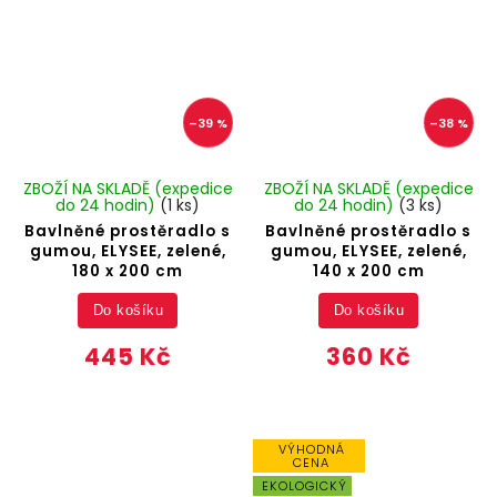
–39 %
–38 %
ZBOŽÍ NA SKLADĚ (expedice
ZBOŽÍ NA SKLADĚ (expedice
do 24 hodin)
(1 ks)
do 24 hodin)
(3 ks)
Bavlněné prostěradlo s
Bavlněné prostěradlo s
gumou, ELYSEE, zelené,
gumou, ELYSEE, zelené,
180 x 200 cm
140 x 200 cm
Do košíku
Do košíku
445 Kč
360 Kč
VÝHODNÁ
CENA
EKOLOGICKÝ