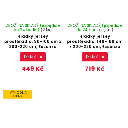
ZBOŽÍ NA SKLADĚ (expedice
ZBOŽÍ NA SKLADĚ (expedice
do 24 hodin)
(2 ks)
do 24 hodin)
(1 ks)
Hladký jersey
Hladký jersey
prostěradlo, 90-100 cm x
prostěradlo, 140-160 cm
200-220 cm, Essenza
x 200-220 cm, Essenza
Do košíku
Do košíku
449 Kč
719 Kč
VÝHODNÁ
CENA