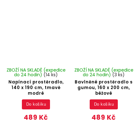
ZBOŽÍ NA SKLADĚ (expedice
ZBOŽÍ NA SKLADĚ (expedice
do 24 hodin)
(14 ks)
do 24 hodin)
(3 ks)
Napínací prostěradlo,
Bavlněné prostěradlo s
140 x 190 cm, tmavě
gumou, 160 x 200 cm,
modré
béžové
Do košíku
Do košíku
489 Kč
489 Kč