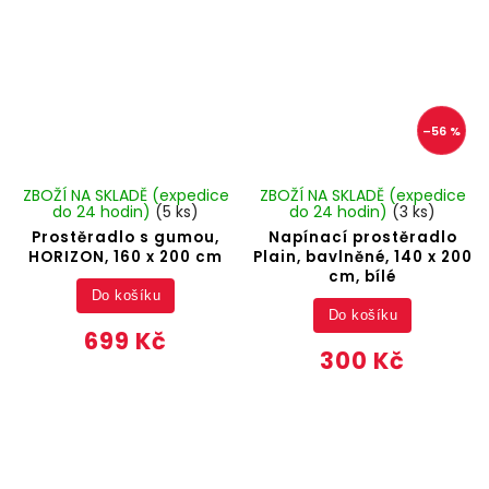
–56 %
ZBOŽÍ NA SKLADĚ (expedice
ZBOŽÍ NA SKLADĚ (expedice
do 24 hodin)
(5 ks)
do 24 hodin)
(3 ks)
Prostěradlo s gumou,
Napínací prostěradlo
HORIZON, 160 x 200 cm
Plain, bavlněné, 140 x 200
cm, bílé
Do košíku
Do košíku
699 Kč
300 Kč