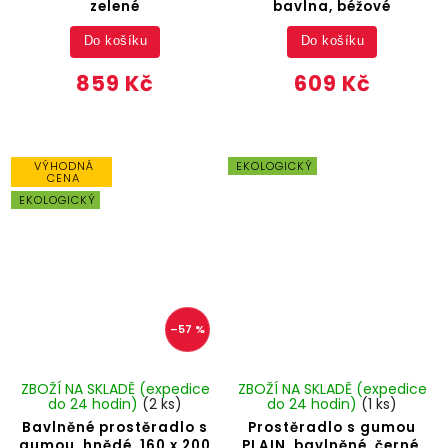
zelené
bavlna, béžové
Do košíku
Do košíku
859 Kč
609 Kč
VÝHODNÁ
EKOLOGICKÝ
CENA
EKOLOGICKÝ
–57 %
ZBOŽÍ NA SKLADĚ (expedice
ZBOŽÍ NA SKLADĚ (expedice
do 24 hodin)
(2 ks)
do 24 hodin)
(1 ks)
Bavlněné prostěradlo s
Prostěradlo s gumou
gumou, hnědé, 160 x 200
PLAIN, bavlněné, černé,