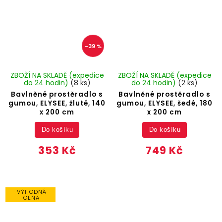
–39 %
ZBOŽÍ NA SKLADĚ (expedice
ZBOŽÍ NA SKLADĚ (expedice
do 24 hodin)
(8 ks)
do 24 hodin)
(2 ks)
Bavlněné prostěradlo s
Bavlněné prostěradlo s
gumou, ELYSEE, žluté, 140
gumou, ELYSEE, šedé, 180
x 200 cm
x 200 cm
Do košíku
Do košíku
353 Kč
749 Kč
VÝHODNÁ
CENA