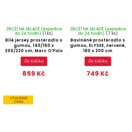
ZBOŽÍ NA SKLADĚ (expedice
ZBOŽÍ NA SKLADĚ (expedice
do 24 hodin)
(1 ks)
do 24 hodin)
(7 ks)
Bílé jersey prostěradlo s
Bavlněné prostěradlo s
gumou, 140/160 x
gumou, ELYSEE, červené,
200/220 cm, Marc O'Polo
180 x 200 cm
Do košíku
Do košíku
859 Kč
749 Kč
VÝHODNÁ
CENA