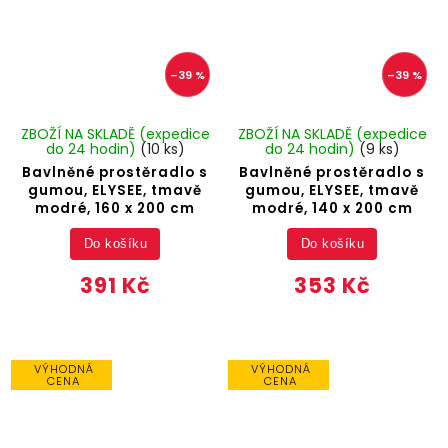
–39 %
–39 %
ZBOŽÍ NA SKLADĚ (expedice
ZBOŽÍ NA SKLADĚ (expedice
do 24 hodin)
(10 ks)
do 24 hodin)
(9 ks)
Bavlněné prostěradlo s
Bavlněné prostěradlo s
gumou, ELYSEE, tmavě
gumou, ELYSEE, tmavě
modré, 160 x 200 cm
modré, 140 x 200 cm
Do košíku
Do košíku
391 Kč
353 Kč
VÝHODNÁ
VÝHODNÁ
CENA
CENA