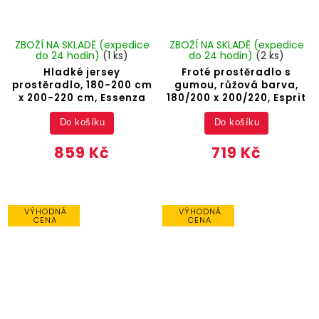
ZBOŽÍ NA SKLADĚ (expedice
ZBOŽÍ NA SKLADĚ (expedice
do 24 hodin)
(1 ks)
do 24 hodin)
(2 ks)
Hladké jersey
Froté prostěradlo s
prostěradlo, 180-200 cm
gumou, růžová barva,
x 200-220 cm, Essenza
180/200 x 200/220, Esprit
Do košíku
Do košíku
859 Kč
719 Kč
VÝHODNÁ
VÝHODNÁ
CENA
CENA