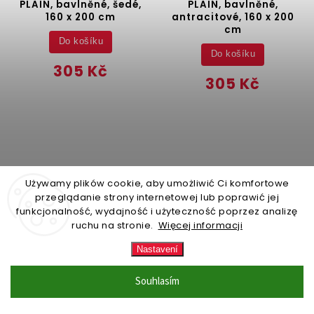
PLAIN, bavlněné, šedé,
PLAIN, bavlněné,
160 x 200 cm
antracitové, 160 x 200
cm
Do košíku
Do košíku
305 Kč
305 Kč
Używamy plików cookie, aby umożliwić Ci komfortowe
przeglądanie strony internetowej lub poprawić jej
funkcjonalność, wydajność i użyteczność poprzez analizę
ruchu na stronie.
Więcej informacji
Nastavení
Souhlasím
Předprodej (produkt
ZBOŽÍ NA SKLADĚ (expedice
naskladníme do 3
do 24 hodin)
(42 ks)