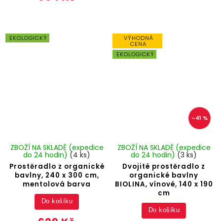
EKOLOGICKÝ
VÝHODNÁ
CENA
EKOLOGICKÝ
–41 %
ZBOŽÍ NA SKLADĚ (expedice
ZBOŽÍ NA SKLADĚ (expedice
do 24 hodin)
(4 ks)
do 24 hodin)
(3 ks)
Prostěradlo z organické
Dvojité prostěradlo z
bavlny, 240 x 300 cm,
organické bavlny
mentolová barva
BIOLINA, vínové, 140 x 190
cm
Do košíku
Do košíku