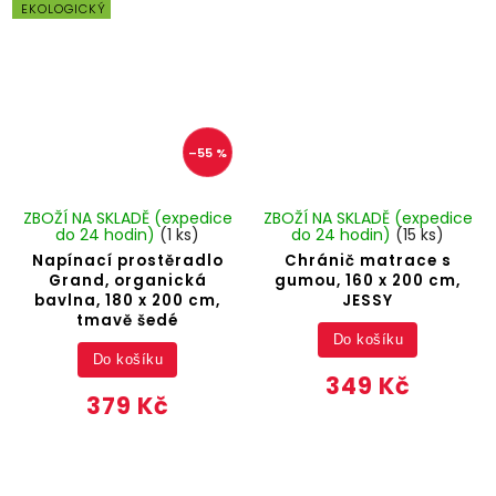
EKOLOGICKÝ
–55 %
ZBOŽÍ NA SKLADĚ (expedice
ZBOŽÍ NA SKLADĚ (expedice
do 24 hodin)
(1 ks)
do 24 hodin)
(15 ks)
Napínací prostěradlo
Chránič matrace s
Grand, organická
gumou, 160 x 200 cm,
bavlna, 180 x 200 cm,
JESSY
tmavě šedé
Do košíku
Do košíku
349 Kč
379 Kč