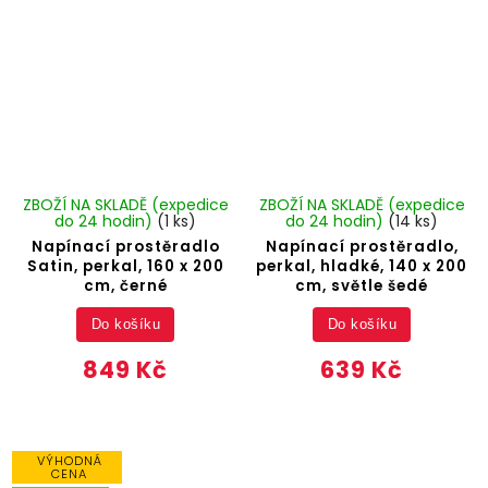
ZBOŽÍ NA SKLADĚ (expedice
ZBOŽÍ NA SKLADĚ (expedice
do 24 hodin)
(1 ks)
do 24 hodin)
(14 ks)
Napínací prostěradlo
Napínací prostěradlo,
Satin, perkal, 160 x 200
perkal, hladké, 140 x 200
cm, černé
cm, světle šedé
Do košíku
Do košíku
849 Kč
639 Kč
VÝHODNÁ
CENA