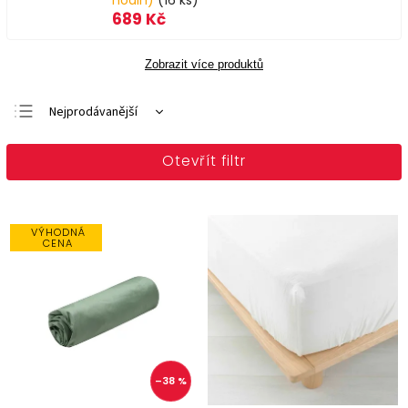
hodin)
(16 ks)
689 Kč
Zobrazit více produktů
Nejprodávanější
Doporučujeme
Otevřít filtr
Nejlevnější
Nejdražší
Abecedně
VÝHODNÁ
CENA
–38 %