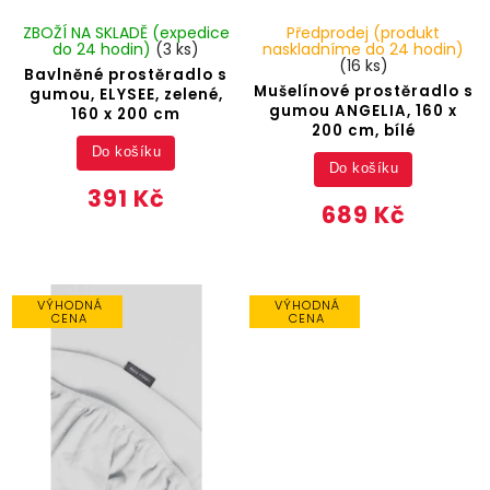
ZBOŽÍ NA SKLADĚ (expedice
Předprodej (produkt
do 24 hodin)
(3 ks)
naskladníme do 24 hodin)
(16 ks)
Bavlněné prostěradlo s
Mušelínové prostěradlo s
gumou, ELYSEE, zelené,
gumou ANGELIA, 160 x
160 x 200 cm
200 cm, bílé
Do košíku
Do košíku
391 Kč
689 Kč
VÝHODNÁ
VÝHODNÁ
CENA
CENA