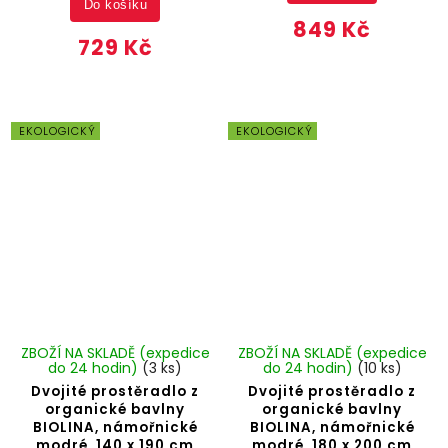
Do košíku
849 Kč
729 Kč
EKOLOGICKÝ
EKOLOGICKÝ
ZBOŽÍ NA SKLADĚ (expedice
ZBOŽÍ NA SKLADĚ (expedice
do 24 hodin)
(3 ks)
do 24 hodin)
(10 ks)
Dvojité prostěradlo z
Dvojité prostěradlo z
organické bavlny
organické bavlny
BIOLINA, námořnické
BIOLINA, námořnické
modré, 140 x 190 cm
modré, 180 x 200 cm