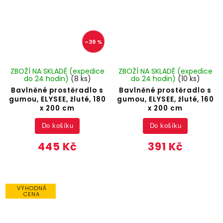
–39 %
ZBOŽÍ NA SKLADĚ (expedice
ZBOŽÍ NA SKLADĚ (expedice
do 24 hodin)
(8 ks)
do 24 hodin)
(10 ks)
Bavlněné prostěradlo s
Bavlněné prostěradlo s
gumou, ELYSEE, žluté, 180
gumou, ELYSEE, žluté, 160
x 200 cm
x 200 cm
Do košíku
Do košíku
445 Kč
391 Kč
VÝHODNÁ
CENA