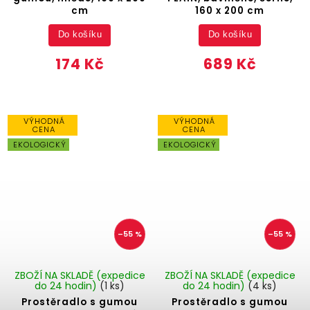
cm
160 x 200 cm
Do košíku
Do košíku
174 Kč
689 Kč
VÝHODNÁ
VÝHODNÁ
CENA
CENA
EKOLOGICKÝ
EKOLOGICKÝ
–55 %
–55 %
ZBOŽÍ NA SKLADĚ (expedice
ZBOŽÍ NA SKLADĚ (expedice
do 24 hodin)
(1 ks)
do 24 hodin)
(4 ks)
Prostěradlo s gumou
Prostěradlo s gumou