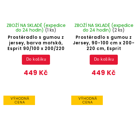
ZBOŽÍ NA SKLADĚ (expedice
ZBOŽÍ NA SKLADĚ (expedice
do 24 hodin)
(1 ks)
do 24 hodin)
(2 ks)
Prostěradlo s gumou z
Prostěradlo s gumou z
jersey, barva mořská,
Jersey, 90-100 cm x 200-
Esprit 90/100 x 200/220
220 cm, Esprit
Do košíku
Do košíku
449 Kč
449 Kč
VÝHODNÁ
VÝHODNÁ
CENA
CENA