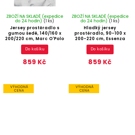
ZBOŽÍ NA SKLADĚ (expedice
ZBOŽÍ NA SKLADĚ (expedice
do 24 hodin)
(1 ks)
do 24 hodin)
(1 ks)
Jersey prostěradlo s
Hladký jersey
gumou šedé, 140/160 x
prostěradlo, 90-100 x
200/220 cm, Marc O'Polo
200-220 cm, Essenza
Do košíku
Do košíku
859 Kč
859 Kč
VÝHODNÁ
VÝHODNÁ
CENA
CENA