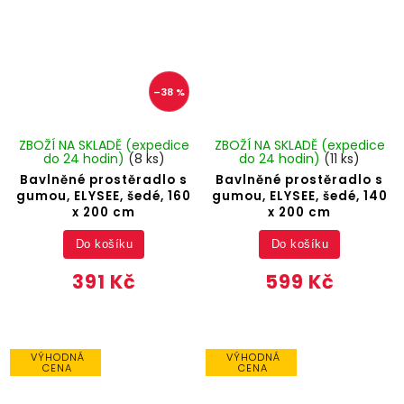
–38 %
ZBOŽÍ NA SKLADĚ (expedice
ZBOŽÍ NA SKLADĚ (expedice
do 24 hodin)
(8 ks)
do 24 hodin)
(11 ks)
Bavlněné prostěradlo s
Bavlněné prostěradlo s
gumou, ELYSEE, šedé, 160
gumou, ELYSEE, šedé, 140
x 200 cm
x 200 cm
Do košíku
Do košíku
391 Kč
599 Kč
VÝHODNÁ
VÝHODNÁ
CENA
CENA