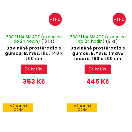
–39 %
–39 %
ZBOŽÍ NA SKLADĚ (expedice
ZBOŽÍ NA SKLADĚ (expedice
do 24 hodin)
(10 ks)
do 24 hodin)
(9 ks)
Bavlněné prostěradlo s
Bavlněné prostěradlo s
gumou, ELYSEE, lila, 140 x
gumou, ELYSEE, tmavě
200 cm
modré, 180 x 200 cm
Do košíku
Do košíku
353 Kč
445 Kč
VÝHODNÁ
VÝHODNÁ
CENA
CENA