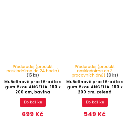
Předprodej (produkt
Předprodej (produkt
naskladníme do 24 hodin)
naskladníme do 3
(15 ks)
pracovních dnů)
(8 ks)
Mušelínové prostěradlo s
Mušelínové prostěradlo s
gumičkou ANGELIA, 160 x
gumičkou ANGELIA, 160 x
200 cm, bavlna
200 cm, zelená
Do košíku
Do košíku
699 Kč
549 Kč