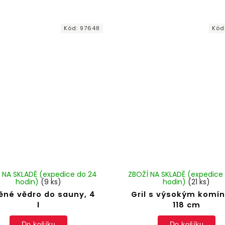
Kód:
97648
Kód
 NA SKLADĚ (expedice do 24
ZBOŽÍ NA SKLADĚ (expedice
hodin)
(9 ks)
hodin)
(21 ks)
ěné vědro do sauny, 4
Gril s výsokým komí
l
118 cm
Do košíku
Do košíku