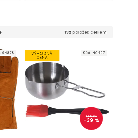
132
položek celkem
ě
:
94878
Kód:
40497
VÝHODNÁ
CENA
339 Kč
–39 %