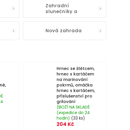
Zahradní
slunečníky a
stojany
Nová zahrada
Hrnec se štětcem,
hrnec s kartáčem
na marinování
né,
pokrmů, omáčka
hrnec s kartáčem,
DĚ
příslušenství pro
24
grilování
ZBOŽÍ NA SKLADĚ
(expedice do 24
hodin)
(33 ks)
204 Kč