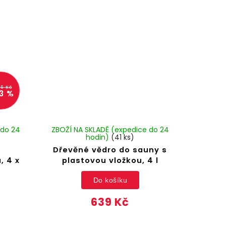
99 Kč
3 %
 do 24
ZBOŽÍ NA SKLADĚ (expedice do 24
hodin)
(41 ks)
Dřevěné vědro do sauny s
, 4 x
plastovou vložkou, 4 l
Do košíku
639 Kč