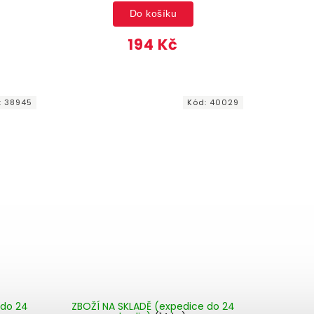
Do košíku
194 Kč
:
38945
Kód:
40029
 do 24
ZBOŽÍ NA SKLADĚ (expedice do 24