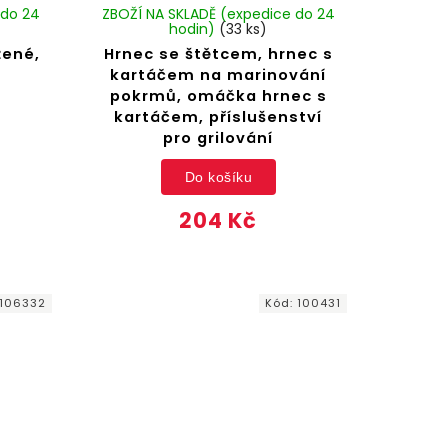
 do 24
ZBOŽÍ NA SKLADĚ (expedice do 24
hodin)
(33 ks)
žené,
Hrnec se štětcem, hrnec s
kartáčem na marinování
pokrmů, omáčka hrnec s
kartáčem, příslušenství
pro grilování
Do košíku
204 Kč
106332
Kód:
100431