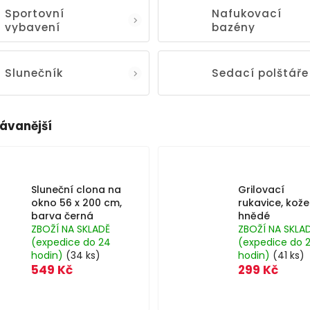
Sportovní
Nafukovací
vybavení
bazény
Slunečník
Sedací polštáře
ávanější
Sluneční clona na
Grilovací
okno 56 x 200 cm,
rukavice, kože
barva černá
hnědé
ZBOŽÍ NA SKLADĚ
ZBOŽÍ NA SKLA
(expedice do 24
(expedice do 
hodin)
(34 ks)
hodin)
(41 ks)
549 Kč
299 Kč