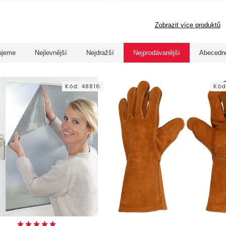
Zobrazit více produktů
ujeme
Nejlevnější
Nejdražší
Nejprodávanější
Abecedn
Kód:
48816
Kód