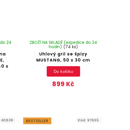
 do 24
ZBOŽÍ NA SKLADĚ (expedice do 24
hodin)
(74 ks)
 na
Uhlový gril se špízy
E,
MUSTANG, 50 x 30 cm
40 x
Do košíku
899 Kč
:
40638
Kód:
97655
BESTSELLER