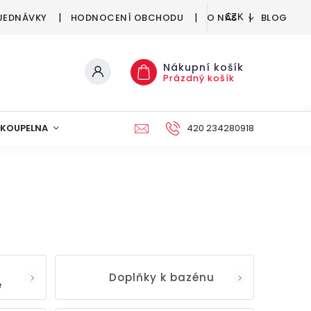
JEDNÁVKY
HODNOCENÍ OBCHODU
O NÁS
BLOG
CZK
Nákupní košík
Prázdný košík
KOUPELNA
KUCHYNĚ
DEKORACE
420 234280918
NÁBYTEK A
Doplňky k bazénu
e