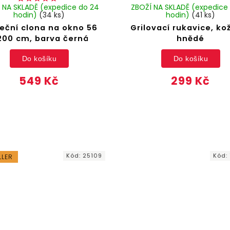
 NA SKLADĚ (expedice do 24
ZBOŽÍ NA SKLADĚ (expedice
hodin)
(34 ks)
hodin)
(41 ks)
eční clona na okno 56
Grilovací rukavice, ko
200 cm, barva černá
hnědé
Do košíku
Do košíku
549 Kč
299 Kč
Kód:
25109
Kód:
LLER