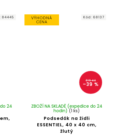
:
84445
Kód:
68137
VÝHODNÁ
CENA
319 Kč
–39 %
 do 24
ZBOŽÍ NA SKLADĚ (expedice do 24
hodin)
(1 ks)
nem,
Podsedák na židli
ESSENTIEL, 40 x 40 cm,
žlutý