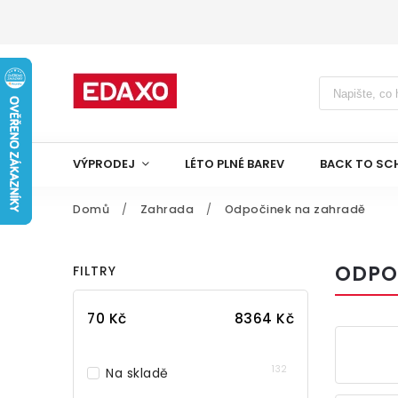
VÝPRODEJ
LÉTO PLNÉ BAREV
BACK TO SC
Domů
/
Zahrada
/
Odpočinek na zahradě
ODPO
FILTRY
70
Kč
8364
Kč
132
Na skladě