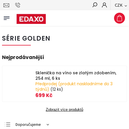
CZK
Hledat
SÉRIE GOLDEN
Nejprodávanější
Sklenička na víno se zlatým zdobením,
254 ml, 6 ks
Předprodej (produkt naskladníme do 3
týdnů)
(12 ks)
699 Kč
Zobrazit více produktů
Doporučujeme