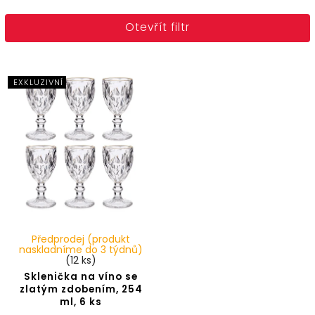
Nejlevnější
Otevřít filtr
Nejdražší
Nejprodávanější
Abecedně
EXKLUZIVNÍ
Předprodej (produkt
naskladníme do 3 týdnů)
(12 ks)
Sklenička na víno se
zlatým zdobením, 254
ml, 6 ks