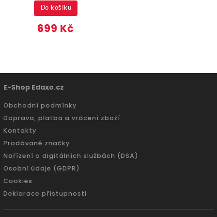
Do košíku
699 Kč
E-Shop Edaxo.cz
Obchodní podmínky
Doprava, platba a vrácení zboží
Kontakty
Prodávané značky
Nařízení o digitálních službách (DSA)
Osobní údaje (GDPR)
Cookies
Deklarace přístupnosti