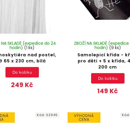
 NA SKLADĚ (expedice do 24
ZBOŽÍ NA SKLADĚ (expedice
hodin)
(1 ks)
hodin)
(9 ks)
 moskytiéra nad postel,
Samolepicí křída - k
Ø 65 x 230 cm, bílá
pro děti + 5 x křída, 
200 cm
Do košíku
Do košíku
249 Kč
149 Kč
Kód:
52945
Kód
DNÁ
VÝHODNÁ
NA
CENA