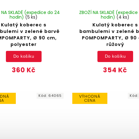
 NA SKLADĚ (expedice do 24
ZBOŽÍ NA SKLADĚ (expedice
hodin)
(5 ks)
hodin)
(4 ks)
Kulatý koberec s
Kulatý koberec s
ulemi v zelené barvě
bambulemi v zelené 
MPOMPARTY, Ø 90 cm,
POMPOMPARTY, Ø 90 
polyester
růžový
Do košíku
Do košíku
360 Kč
354 Kč
Kód:
64065
Kód
DNÁ
VÝHODNÁ
NA
CENA