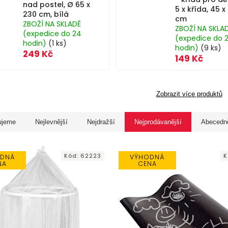
nad postel, Ø 65 x
5 x křída, 45 x
230 cm, bílá
cm
ZBOŽÍ NA SKLADĚ
ZBOŽÍ NA SKLA
(expedice do 24
(expedice do 
hodin)
(1 ks)
hodin)
(9 ks)
249 Kč
149 Kč
Zobrazit více produktů
ujeme
Nejlevnější
Nejdražší
Nejprodávanější
Abecedn
Kód:
62223
K
DNÁ
VÝHODNÁ
NA
CENA