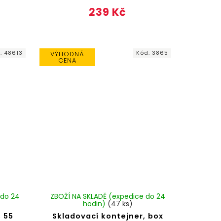
239 Kč
d:
48613
Kód:
3865
VÝHODNÁ
CENA
 do 24
ZBOŽÍ NA SKLADĚ (expedice do 24
hodin)
(47 ks)
, 55
Skladovací kontejner, box