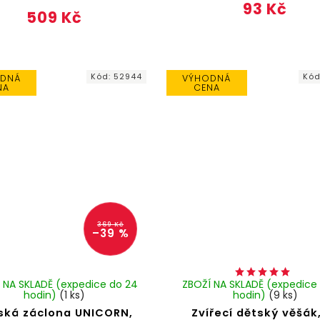
93 Kč
509 Kč
Kód:
52944
Kó
DNÁ
VÝHODNÁ
NA
CENA
369 Kč
–39 %
 NA SKLADĚ (expedice do 24
ZBOŽÍ NA SKLADĚ (expedice
hodin)
(1 ks)
hodin)
(9 ks)
ská záclona UNICORN,
Zvířecí dětský věšák