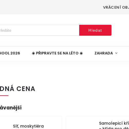
VRÁCENÍ OB
Hledat
HOOL 2026
☀️ PŘIPRAVTE SE NA LÉTO ☀️
ZAHRADA
DNÁ CENA
ávanější
Samolepicí kř
Síť, moskytiéra
- křída pro dě