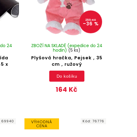
259 Kč
–36 %
 do 24
ZBOŽÍ NA SKLADĚ (expedice do 24
hodin)
(5 ks)
řída
Plyšová hračka, Pejsek , 35
45 x
cm , ružový
Do košíku
164 Kč
:
69940
Kód:
76776
VÝHODNÁ
CENA