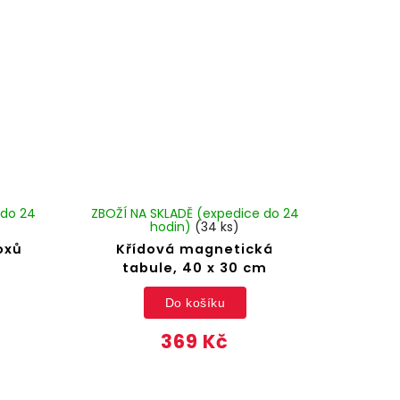
 do 24
ZBOŽÍ NA SKLADĚ (expedice do 24
hodin)
(34 ks)
oxů
Křídová magnetická
tabule, 40 x 30 cm
Do košíku
369 Kč