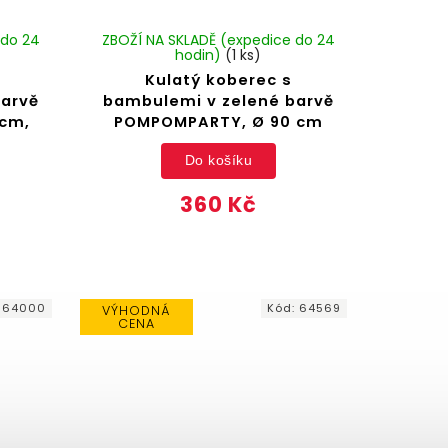
 do 24
ZBOŽÍ NA SKLADĚ (expedice do 24
hodin)
(1 ks)
Kulatý koberec s
barvě
bambulemi v zelené barvě
cm,
POMPOMPARTY, Ø 90 cm
Do košíku
360 Kč
:
64000
Kód:
64569
VÝHODNÁ
CENA