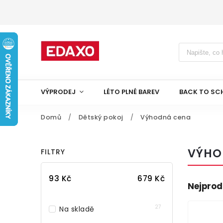
VÝPRODEJ
LÉTO PLNÉ BAREV
BACK TO SC
Domů
/
Dětský pokoj
/
Výhodná cena
VÝHO
FILTRY
93
Kč
679
Kč
Nejprod
27
Na skladě