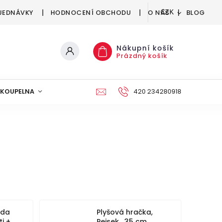
JEDNÁVKY
HODNOCENÍ OBCHODU
O NÁS
BLOG
CZK
Nákupní košík
Prázdný košík
KOUPELNA
KUCHYNĚ
DEKORACE
420 234280918
NÁBYTEK A
ída
Plyšová hračka,
ti +
Pejsek , 35 cm ,