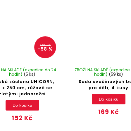
369 Kč
–58 %
 NA SKLADĚ (expedice do 24
ZBOŽÍ NA SKLADĚ (expedice
hodin)
(5 ks)
hodin)
(59 ks)
ská záclona UNICORN,
Sada svačinových b
0 x 250 cm, růžová se
pro děti, 4 kusy
zlatými jednorožci
Do košíku
Do košíku
169 Kč
152 Kč