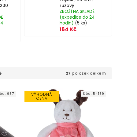
 200
ružový
ZBOŽÍ NA SKLADĚ
DĚ
(expedice do 24
24
hodin)
(5 ks)
164 Kč
27
položek celkem
ě
ód:
987
Kód:
54189
VÝHODNÁ
CENA