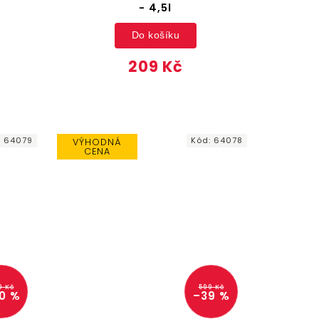
- 4,5l
Do košíku
209 Kč
:
64079
Kód:
64078
VÝHODNÁ
CENA
9 Kč
599 Kč
0 %
–39 %