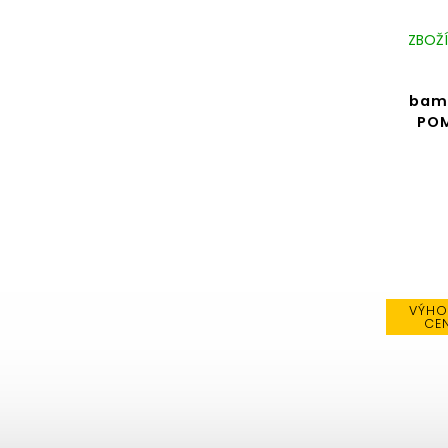
ZBOŽÍ
bamb
PO
VÝHO
CE