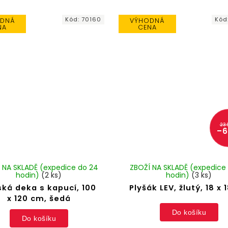
Kód:
70160
Kód
DNÁ
VÝHODNÁ
NA
CENA
23
–6
 NA SKLADĚ (expedice do 24
ZBOŽÍ NA SKLADĚ (expedice
hodin)
(2 ks)
hodin)
(3 ks)
ká deka s kapucí, 100
Plyšák LEV, žlutý, 18 x
x 120 cm, šedá
Do košíku
Do košíku