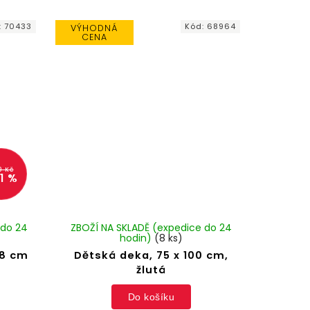
:
70433
Kód:
68964
VÝHODNÁ
CENA
9 Kč
1 %
 do 24
ZBOŽÍ NA SKLADĚ (expedice do 24
hodin)
(8 ks)
 18 cm
Dětská deka, 75 x 100 cm,
žlutá
Do košíku