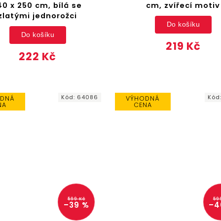
40 x 250 cm, bílá se
cm, zvířecí motiv
zlatými jednorožci
Do košíku
Do košíku
219 Kč
222 Kč
Kód:
64086
Kód
DNÁ
VÝHODNÁ
NA
CENA
599 Kč
59
–39 %
–4