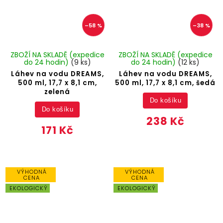
–58 %
–38 %
ZBOŽÍ NA SKLADĚ (expedice
ZBOŽÍ NA SKLADĚ (expedice
do 24 hodin)
(9 ks)
do 24 hodin)
(12 ks)
Láhev na vodu DREAMS,
Láhev na vodu DREAMS,
500 ml, 17,7 x 8,1 cm,
500 ml, 17,7 x 8,1 cm, šedá
zelená
Do košíku
Do košíku
238 Kč
171 Kč
VÝHODNÁ
VÝHODNÁ
CENA
CENA
EKOLOGICKÝ
EKOLOGICKÝ