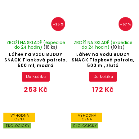
–25 %
–57 %
ZBOŽÍ NA SKLADĚ (expedice
ZBOŽÍ NA SKLADĚ (expedice
do 24 hodin)
(16 ks)
do 24 hodin)
(10 ks)
Láhev na vodu BUDDY
Láhev na vodu BUDDY
SNACK Tlapková patrola,
SNACK Tlapková patrola,
500 ml, modrá
500 ml, žlutá
Do košíku
Do košíku
253 Kč
172 Kč
VÝHODNÁ
VÝHODNÁ
CENA
CENA
EKOLOGICKÝ
EKOLOGICKÝ