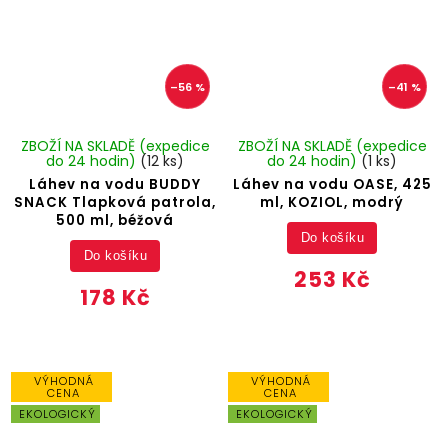
–56 %
–41 %
ZBOŽÍ NA SKLADĚ (expedice
ZBOŽÍ NA SKLADĚ (expedice
do 24 hodin)
(12 ks)
do 24 hodin)
(1 ks)
Láhev na vodu BUDDY
Láhev na vodu OASE, 425
SNACK Tlapková patrola,
ml, KOZIOL, modrý
500 ml, béžová
Do košíku
Do košíku
253 Kč
178 Kč
VÝHODNÁ
VÝHODNÁ
CENA
CENA
EKOLOGICKÝ
EKOLOGICKÝ