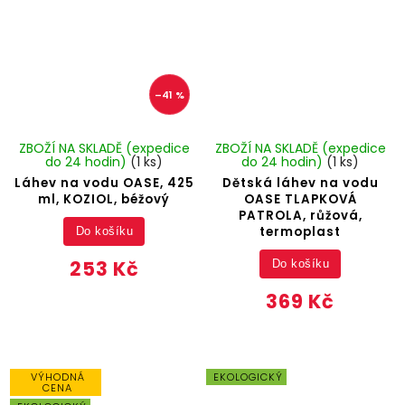
–41 %
ZBOŽÍ NA SKLADĚ (expedice
ZBOŽÍ NA SKLADĚ (expedice
do 24 hodin)
(1 ks)
do 24 hodin)
(1 ks)
Láhev na vodu OASE, 425
Dětská láhev na vodu
ml, KOZIOL, béžový
OASE TLAPKOVÁ
PATROLA, růžová,
termoplast
Do košíku
253 Kč
Do košíku
369 Kč
VÝHODNÁ
EKOLOGICKÝ
CENA