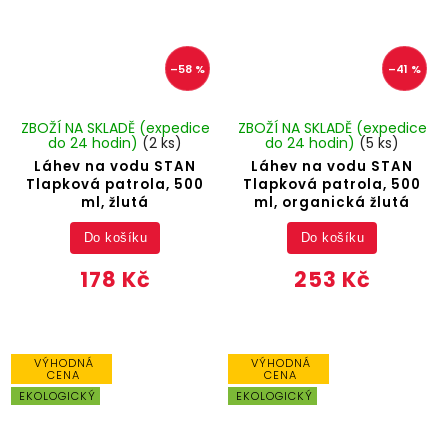
–58 %
–41 %
ZBOŽÍ NA SKLADĚ (expedice
ZBOŽÍ NA SKLADĚ (expedice
do 24 hodin)
(2 ks)
do 24 hodin)
(5 ks)
Láhev na vodu STAN
Láhev na vodu STAN
Tlapková patrola, 500
Tlapková patrola, 500
ml, žlutá
ml, organická žlutá
Do košíku
Do košíku
178 Kč
253 Kč
VÝHODNÁ
VÝHODNÁ
CENA
CENA
EKOLOGICKÝ
EKOLOGICKÝ