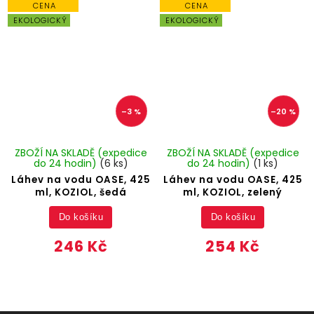
CENA
CENA
EKOLOGICKÝ
EKOLOGICKÝ
–3 %
–20 %
ZBOŽÍ NA SKLADĚ (expedice
ZBOŽÍ NA SKLADĚ (expedice
do 24 hodin)
(6 ks)
do 24 hodin)
(1 ks)
Láhev na vodu OASE, 425
Láhev na vodu OASE, 425
ml, KOZIOL, šedá
ml, KOZIOL, zelený
Do košíku
Do košíku
246 Kč
254 Kč