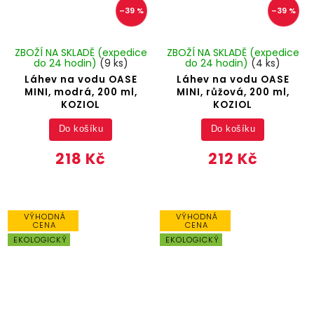
–39 %
–39 %
ZBOŽÍ NA SKLADĚ (expedice
ZBOŽÍ NA SKLADĚ (expedice
do 24 hodin)
(9 ks)
do 24 hodin)
(4 ks)
Láhev na vodu OASE
Láhev na vodu OASE
MINI, modrá, 200 ml,
MINI, růžová, 200 ml,
KOZIOL
KOZIOL
Do košíku
Do košíku
218 Kč
212 Kč
VÝHODNÁ
VÝHODNÁ
CENA
CENA
EKOLOGICKÝ
EKOLOGICKÝ