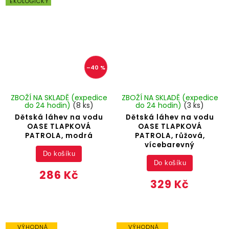
EKOLOGICKÝ
–40 %
ZBOŽÍ NA SKLADĚ (expedice
ZBOŽÍ NA SKLADĚ (expedice
do 24 hodin)
(8 ks)
do 24 hodin)
(3 ks)
Dětská láhev na vodu
Dětská láhev na vodu
OASE TLAPKOVÁ
OASE TLAPKOVÁ
PATROLA, modrá
PATROLA, růžová,
vícebarevný
Do košíku
Do košíku
286 Kč
329 Kč
VÝHODNÁ
VÝHODNÁ