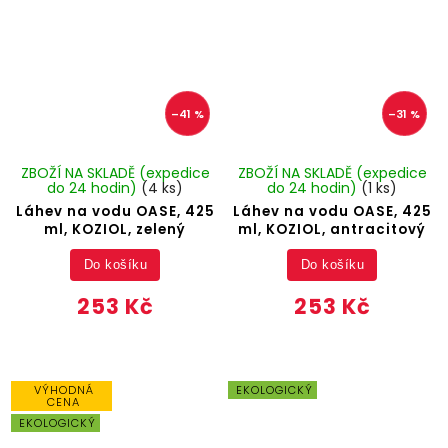
–41 %
–31 %
ZBOŽÍ NA SKLADĚ (expedice
ZBOŽÍ NA SKLADĚ (expedice
do 24 hodin)
(4 ks)
do 24 hodin)
(1 ks)
Láhev na vodu OASE, 425
Láhev na vodu OASE, 425
ml, KOZIOL, zelený
ml, KOZIOL, antracitový
Do košíku
Do košíku
253 Kč
253 Kč
VÝHODNÁ
EKOLOGICKÝ
CENA
EKOLOGICKÝ