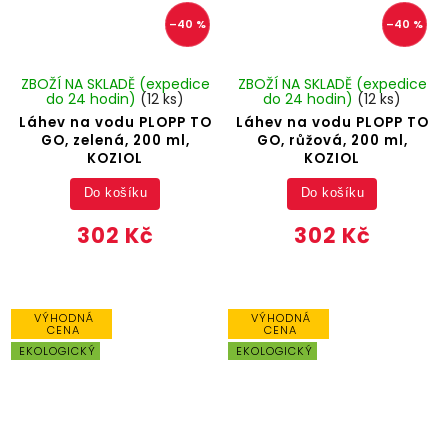
–40 %
–40 %
ZBOŽÍ NA SKLADĚ (expedice
ZBOŽÍ NA SKLADĚ (expedice
do 24 hodin)
(12 ks)
do 24 hodin)
(12 ks)
Láhev na vodu PLOPP TO
Láhev na vodu PLOPP TO
GO, zelená, 200 ml,
GO, růžová, 200 ml,
KOZIOL
KOZIOL
Do košíku
Do košíku
302 Kč
302 Kč
VÝHODNÁ
VÝHODNÁ
CENA
CENA
EKOLOGICKÝ
EKOLOGICKÝ