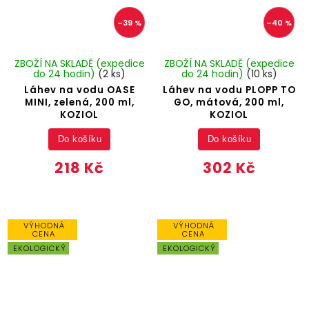
–39 %
–40 %
ZBOŽÍ NA SKLADĚ (expedice
ZBOŽÍ NA SKLADĚ (expedice
do 24 hodin)
(2 ks)
do 24 hodin)
(10 ks)
Láhev na vodu OASE
Láhev na vodu PLOPP TO
MINI, zelená, 200 ml,
GO, mátová, 200 ml,
KOZIOL
KOZIOL
Do košíku
Do košíku
218 Kč
302 Kč
VÝHODNÁ
VÝHODNÁ
CENA
CENA
EKOLOGICKÝ
EKOLOGICKÝ