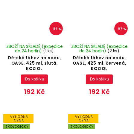
–57 %
–57 %
ZBOŽÍ NA SKLADĚ (expedice
ZBOŽÍ NA SKLADĚ (expedice
do 24 hodin)
(1 ks)
do 24 hodin)
(2 ks)
Dětská láhev na vodu,
Dětská láhev na vodu,
OASE, 425 ml, žlutá,
OASE, 425 ml, červená,
KOZIOL
KOZIOL
Do košíku
Do košíku
192 Kč
192 Kč
VÝHODNÁ
VÝHODNÁ
CENA
CENA
EKOLOGICKÝ
EKOLOGICKÝ