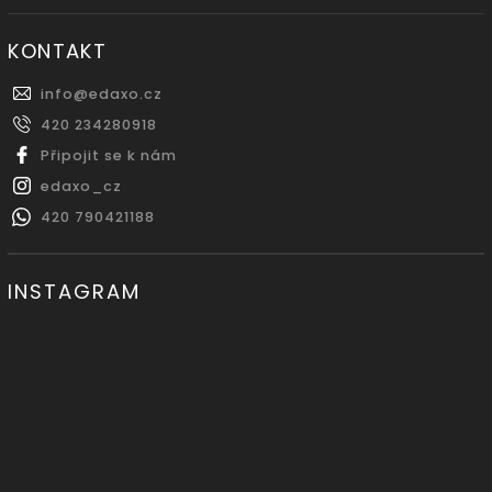
KONTAKT
info
@
edaxo.cz
420 234280918
Připojit se k nám
edaxo_cz
420 790421188
INSTAGRAM