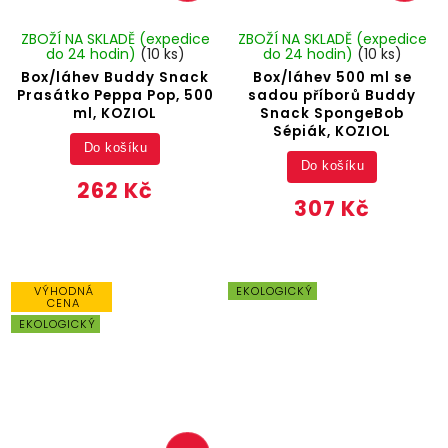
ZBOŽÍ NA SKLADĚ (expedice
ZBOŽÍ NA SKLADĚ (expedice
do 24 hodin)
(10 ks)
do 24 hodin)
(10 ks)
Box/láhev Buddy Snack
Box/láhev 500 ml se
Prasátko Peppa Pop, 500
sadou příborů Buddy
ml, KOZIOL
Snack SpongeBob
Sépiák, KOZIOL
Do košíku
Do košíku
262 Kč
307 Kč
VÝHODNÁ
EKOLOGICKÝ
CENA
EKOLOGICKÝ