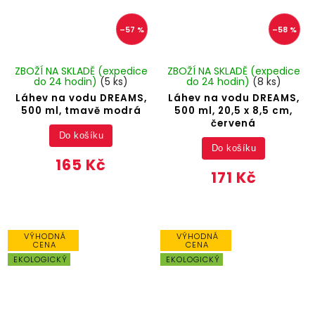
–57 %
–58 %
ZBOŽÍ NA SKLADĚ (expedice
ZBOŽÍ NA SKLADĚ (expedice
do 24 hodin)
(5 ks)
do 24 hodin)
(8 ks)
Láhev na vodu DREAMS,
Láhev na vodu DREAMS,
500 ml, tmavě modrá
500 ml, 20,5 x 8,5 cm,
červená
Do košíku
Do košíku
165 Kč
171 Kč
VÝHODNÁ
VÝHODNÁ
CENA
CENA
EKOLOGICKÝ
EKOLOGICKÝ