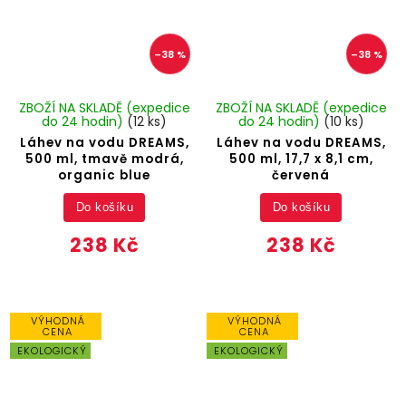
–38 %
–38 %
ZBOŽÍ NA SKLADĚ (expedice
ZBOŽÍ NA SKLADĚ (expedice
do 24 hodin)
(12 ks)
do 24 hodin)
(10 ks)
Láhev na vodu DREAMS,
Láhev na vodu DREAMS,
500 ml, tmavě modrá,
500 ml, 17,7 x 8,1 cm,
organic blue
červená
Do košíku
Do košíku
238 Kč
238 Kč
VÝHODNÁ
VÝHODNÁ
CENA
CENA
EKOLOGICKÝ
EKOLOGICKÝ