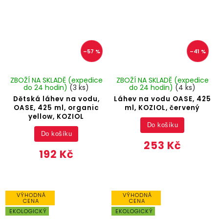
–57 %
–41 %
ZBOŽÍ NA SKLADĚ (expedice
ZBOŽÍ NA SKLADĚ (expedice
do 24 hodin)
(3 ks)
do 24 hodin)
(4 ks)
Dětská láhev na vodu,
Láhev na vodu OASE, 425
OASE, 425 ml, organic
ml, KOZIOL, červený
yellow, KOZIOL
Do košíku
Do košíku
253 Kč
192 Kč
VÝHODNÁ
VÝHODNÁ
CENA
CENA
EKOLOGICKÝ
EKOLOGICKÝ